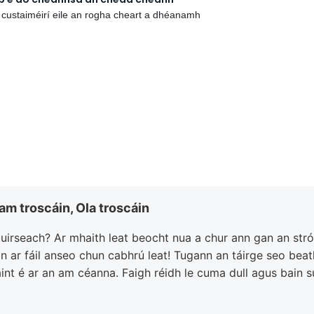
 custaiméirí eile an rogha cheart a dhéanamh
ram troscáin, Ola troscáin
uirseach? Ar mhaith leat beocht nua a chur ann gan an stró
in ar fáil anseo chun cabhrú leat! Tugann an táirge seo be
t é ar an am céanna. Faigh réidh le cuma dull agus bain sul