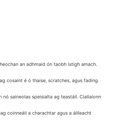
hbheochan an adhmaid ón taobh istigh amach.
 cosaint é ó thaise, scratches, agus fading.
ó saineolas speisialta ag teastáil. Ciallaíonn
 coinneáil a charachtar agus a áilleacht