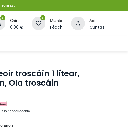
e sonrasc
0
0
Cairt
Mianta
Aoi
0.00
€
Féach
Cuntas
Soláthairtí Oibríochta
Pleananna + Líonta
r troscáin 1 lítear,
, Ola troscáin
ais loingseoireachta
eo anois