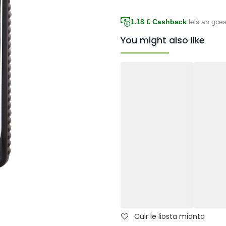
1.18
€ Cashback
leis an gce
You might also like
Cuir le liosta mianta