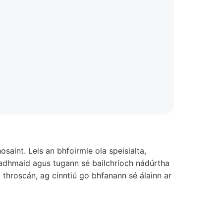
saint. Leis an bhfoirmle ola speisialta,
 adhmaid agus tugann sé bailchríoch nádúrtha
throscán, ag cinntiú go bhfanann sé álainn ar