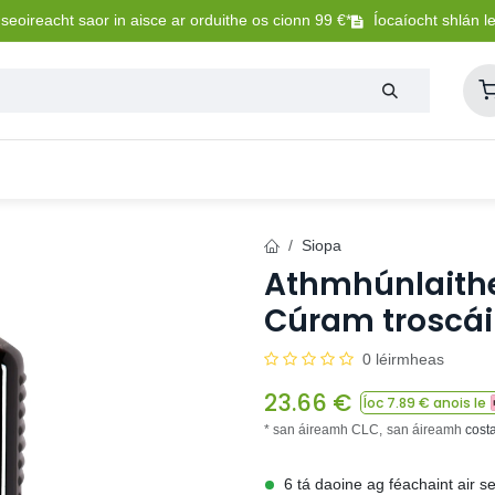
eoireacht saor in aisce ar orduithe os cionn 99 €*
Íocaíocht shlán l
Lasmuigh
Trealamh Peataí
Sláintíocht + Uisceadú
Siopa
Athmhúnlaitheoi
Cúram troscáin
0 léirmheas
23.66
€
Íoc
7.89
€ anois le
* san áireamh CLC,
san áireamh
cost
6 tá daoine ag féachaint air s