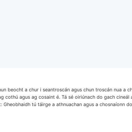
hun beocht a chur i seantroscán agus chun troscán nua a cho
g cothú agus ag cosaint é. Tá sé oiriúnach do gach cineál
t: Gheobhaidh tú táirge a athnuachan agus a chosnaíonn do 