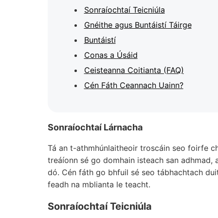
Sonraíochtaí Teicniúla
Gnéithe agus Buntáistí Táirge
Buntáistí
Conas a Úsáid
Ceisteanna Coitianta (FAQ)
Cén Fáth Ceannach Uainn?
Sonraíochtaí Lárnacha
Tá an t-athmhúnlaitheoir troscáin seo foirfe c
treáíonn sé go domhain isteach san adhmad, a
dó. Cén fáth go bhfuil sé seo tábhachtach dui
feadh na mblianta le teacht.
Sonraíochtaí Teicniúla