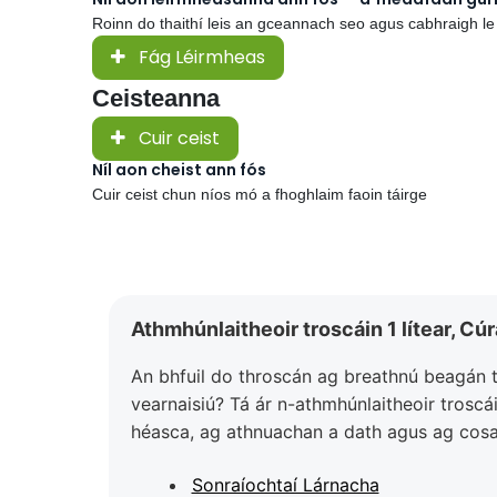
Roinn do thaithí leis an gceannach seo agus cabhraigh le
Fág Léirmheas
Ceisteanna
Cuir ceist
Níl aon cheist ann fós
Cuir ceist chun níos mó a fhoghlaim faoin táirge
Athmhúnlaitheoir troscáin 1 lítear, Cú
An bhfuil do throscán ag breathnú beagán t
vearnaisiú? Tá ár n-athmhúnlaitheoir troscá
héasca, ag athnuachan a dath agus ag cosain
Sonraíochtaí Lárnacha