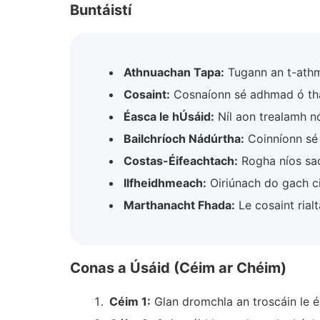
Buntáistí
Athnuachan Tapa:
Tugann an t-athm
Cosaint:
Cosnaíonn sé adhmad ó thai
Éasca le hÚsáid:
Níl aon trealamh nó 
Bailchríoch Nádúrtha:
Coinníonn sé 
Costas-Éifeachtach:
Rogha níos saoi
Ilfheidhmeach:
Oiriúnach do gach c
Marthanacht Fhada:
Le cosaint rialt
Conas a Úsáid (Céim ar Chéim)
Céim 1:
Glan dromchla an troscáin le é