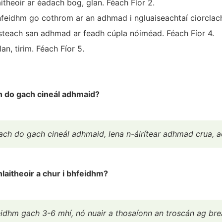
heoir ar éadach bog, glan. Féach Fíor 2.
hfeidhm go cothrom ar an adhmad i ngluaiseachtaí ciorclach
isteach san adhmad ar feadh cúpla nóiméad. Féach Fíor 4.
n, tirim. Féach Fíor 5.
ch do gach cineál adhmaid?
únach do gach cineál adhmaid, lena n-áirítear adhmad crua
aitheoir a chur i bhfeidhm?
eidhm gach 3-6 mhí, nó nuair a thosaíonn an troscán ag brea