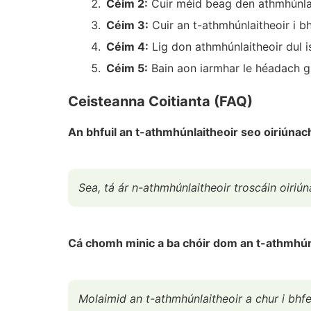
Céim 2:
Cuir méid beag den athmhúnlait
Céim 3:
Cuir an t-athmhúnlaitheoir i b
Céim 4:
Lig don athmhúnlaitheoir dul 
Céim 5:
Bain aon iarmhar le héadach gla
Ceisteanna Coitianta (FAQ)
An bhfuil an t-athmhúnlaitheoir seo oiriúna
Sea, tá ár n-athmhúnlaitheoir troscáin oiri
Cá chomh minic a ba chóir dom an t-athmhúnl
Molaimid an t-athmhúnlaitheoir a chur i bhf