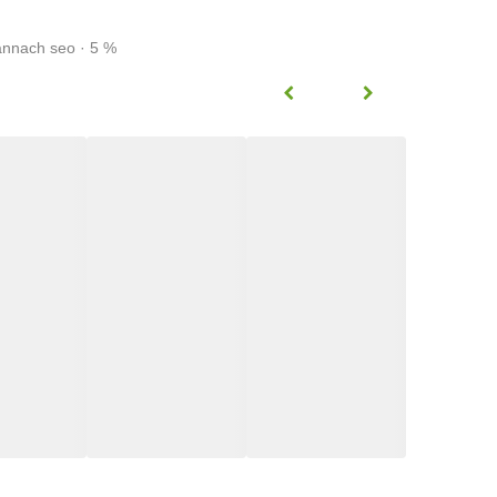
annach seo · 5 %