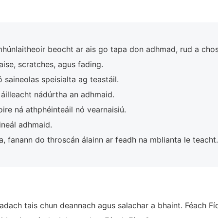
húnlaitheoir beocht ar ais go tapa don adhmad, rud a chos
se, scratches, agus fading.
saineolas speisialta ag teastáil.
áilleacht nádúrtha an adhmaid.
re ná athphéinteáil nó vearnaisiú.
ineál adhmaid.
a, fanann do throscán álainn ar feadh na mblianta le teacht.
adach tais chun deannach agus salachar a bhaint. Féach Fío