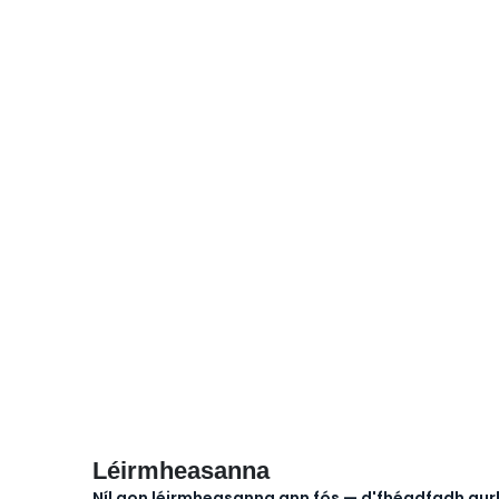
Léirmheasanna
Níl aon léirmheasanna ann fós — d'fhéadfadh gu