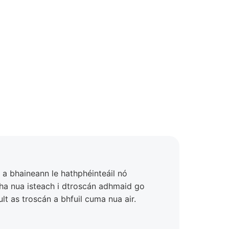
 a bhaineann le hathphéinteáil nó
atha nua isteach i dtroscán adhmaid go
t as troscán a bhfuil cuma nua air.