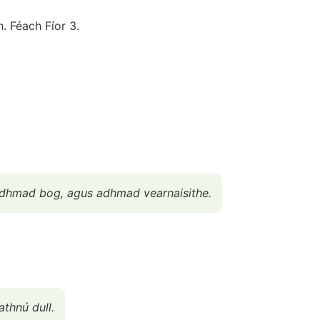
. Féach Fíor 3.
, adhmad bog, agus adhmad vearnaisithe.
thnú dull.