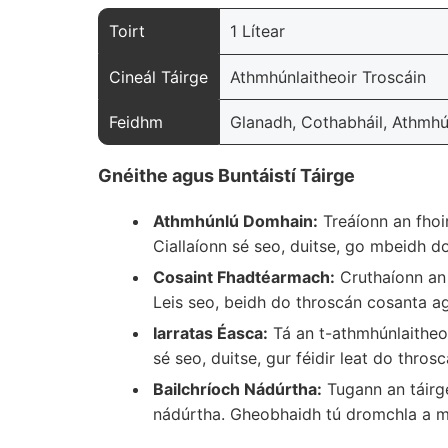
Toirt
1 Lítear
Cineál Táirge
Athmhúnlaitheoir Troscáin
Feidhm
Glanadh, Cothabháil, Athmhú
Gnéithe agus Buntáistí Táirge
Athmhúnlú Domhain:
Treáíonn an fhoi
Ciallaíonn sé seo, duitse, go mbeidh d
Cosaint Fhadtéarmach:
Cruthaíonn an 
Leis seo, beidh do throscán cosanta a
Iarratas Éasca:
Tá an t-athmhúnlaitheoi
sé seo, duitse, gur féidir leat do thr
Bailchríoch Nádúrtha:
Tugann an táirg
nádúrtha. Gheobhaidh tú dromchla a mo