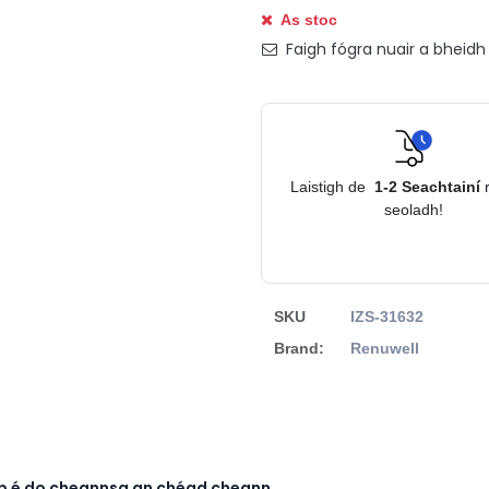
As stoc
Faigh fógra nuair a bheidh s
Laistigh de
1-2
Seachtainí
seoladh!
SKU
IZS-31632
Brand:
Renuwell
rb é do cheannsa an chéad cheann