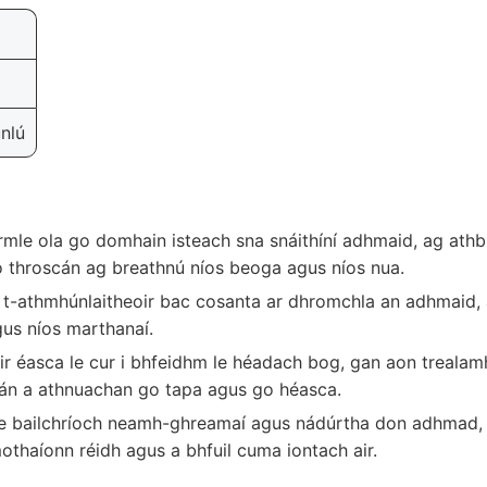
nlú
rmle ola go domhain isteach sna snáithíní adhmaid, ag at
o throscán ag breathnú níos beoga agus níos nua.
t-athmhúnlaitheoir bac cosanta ar dhromchla an adhmaid, ag
gus níos marthanaí.
r éasca le cur i bhfeidhm le héadach bog, gan aon trealamh n
oscán a athnuachan go tapa agus go héasca.
e bailchríoch neamh-ghreamaí agus nádúrtha don adhmad, ag
thaíonn réidh agus a bhfuil cuma iontach air.