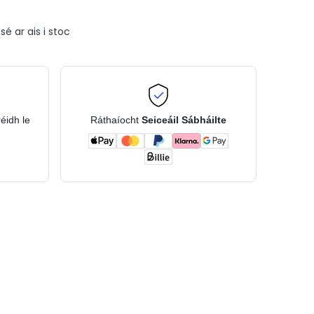
é ar ais i stoc
réidh le
Ráthaíocht
Seiceáil Sábháilte