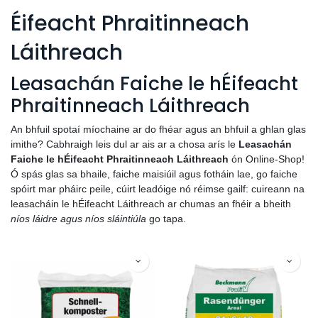
Éifeacht Phraitinneach
Láithreach
Leasachán Faiche le hÉifeacht
Phraitinneach Láithreach
An bhfuil spotaí míochaine ar do fhéar agus an bhfuil a ghlan glas
imithe? Cabhraigh leis dul ar ais ar a chosa arís le
Leasachán
Faiche le hÉifeacht Phraitinneach Láithreach
ón Online-Shop!
Ó spás glas sa bhaile, faiche maisiúil agus fotháin lae, go faiche
spóirt mar pháirc peile, cúirt leadóige nó réimse gailf: cuireann na
leasacháin le hÉifeacht Láithreach ar chumas an fhéir a bheith
níos láidre agus níos sláintiúla
go tapa.