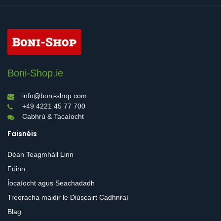
Boni-Shop.ie
info@boni-shop.com
+49 4221 45 77 700
Cabhrú & Tacaíocht
Faisnéis
Déan Teagmháil Linn
Fúinn
Íocaíocht agus Seachadadh
Treoracha maidir le Diúscairt Cadhnraí
Blag