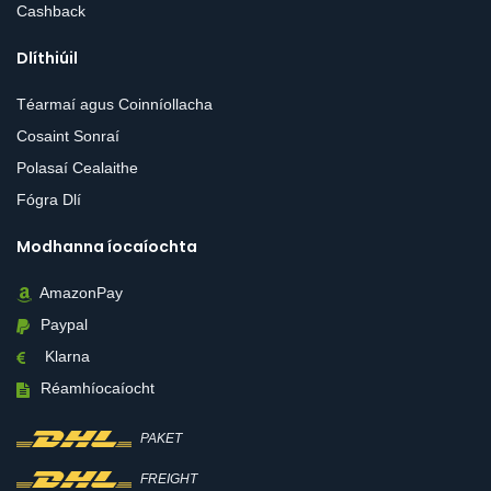
Cashback
Dlíthiúil
Téarmaí agus Coinníollacha
Cosaint Sonraí
Polasaí Cealaithe
Fógra Dlí
Modhanna íocaíochta
AmazonPay
Paypal
Klarna
Réamhíocaíocht
PAKET
FREIGHT