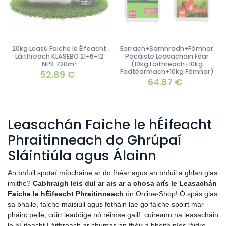
20kg Leasú Faiche le Éifeacht
Earrach+Samhradh+Fómhar
Láithreach KLASEBO 21+6+12
Pacáiste Leasacháin Féar
NPK 720m²
(10kg Láithreach+10kg
Fadtéarmach+10kg Fómhar)
52.89
€
64.87
€
Leasachán Faiche le hÉifeacht
Phraitinneach do Ghrúpaí
Sláintiúla agus Álainn
An bhfuil spotaí míochaine ar do fhéar agus an bhfuil a ghlan glas
imithe?
Cabhraigh leis dul ar ais ar a chosa arís le Leasachán
Faiche le hÉifeacht Phraitinneach
ón Online-Shop! Ó spás glas
sa bhaile, faiche maisiúil agus fotháin lae go faiche spóirt mar
pháirc peile, cúirt leadóige nó réimse gailf: cuireann na leasacháin
le hÉifeacht Láithreach ar chumas an fhéir a bheith níos láidre