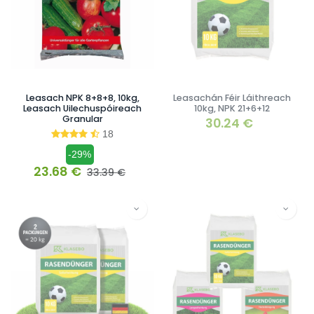
Leasach NPK 8+8+8, 10kg,
Leasachán Féir Láithreach
Leasach Uilechuspóireach
10kg, NPK 21+6+12
Granular
30.24
€
18
-29%
23.68
€
33.39
€