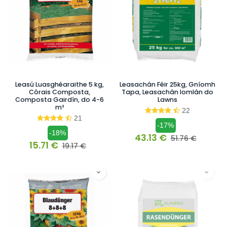
Leasú Luasghéaraithe 5 kg,
Leasachán Féir 25kg, Gníomh
Córais Composta,
Tapa, Leasachán Iomlán do
Composta Gairdín, do 4-6
Lawns
m³
22
21
-17%
-18%
43.13
€
51.76
€
15.71
€
19.17
€