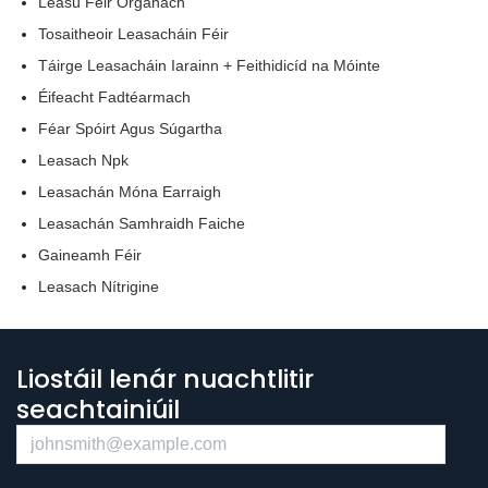
Leasú Féir Orgánach
Tosaitheoir Leasacháin Féir
Táirge Leasacháin Iarainn + Feithidicíd na Móinte
Éifeacht Fadtéarmach
Féar Spóirt Agus Súgartha
Leasach Npk
Leasachán Móna Earraigh
Leasachán Samhraidh Faiche
Gaineamh Féir
Leasach Nítrigine
Liostáil lenár nuachtlitir
seachtainiúil