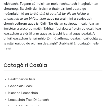
leithleach. Tugann sé freisin an méid riachtanach in aghaidh an
chearnóg. Ba chóir duit freisin a thabhairt faoi deara go
ndéanfaidh tú an torthú
dhá lá go trí lá tar éis an faiche a
ghearradh ar an bhféar tirim
agus na gráinníní a scaipeadh
chomh cothrom agus is féidir. Tar éis an scaipeadh, caithfear an
limistéar a uisce go maith. Tabhair faoi deara freisin go gcaithfear
leasachán a stóráil tirim agus as teacht leanaí agus peataí. An
bhfuil leasachán le fiailimhíortóir nó adhmad deatach cáilíochta ag
teastáil uait do do oighinn deataigh? Brabhsáil ár gcatagóirí eile
freisin!
Catagóirí Cosúla
Feallmharfóir fiailí
Gabhálais Leasú
Klasebo Leasachán
Leasachán Faoi Dhéanach