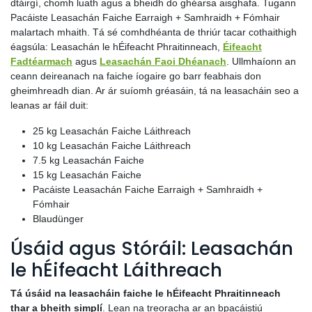
dtáirgí, chomh luath agus a bheidh do ghéarsa aisghafa. Tugann
Pacáiste Leasachán Faiche Earraigh + Samhraidh + Fómhair
malartach mhaith. Tá sé comhdhéanta de thriúr tacar cothaithigh
éagsúla: Leasachán le hÉifeacht Phraitinneach,
Éifeacht
Fadtéarmach
agus
Leasachán Faoi Dhéanach
. Ullmhaíonn an
ceann deireanach na faiche íogaire go barr feabhais don
gheimhreadh dian. Ar ár suíomh gréasáin, tá na leasacháin seo a
leanas ar fáil duit:
25 kg Leasachán Faiche Láithreach
10 kg Leasachán Faiche Láithreach
7.5 kg Leasachán Faiche
15 kg Leasachán Faiche
Pacáiste Leasachán Faiche Earraigh + Samhraidh +
Fómhair
Blaudünger
Úsáid agus Stóráil: Leasachán
le hÉifeacht Láithreach
Tá úsáid na leasacháin faiche le hÉifeacht Phraitinneach
thar a bheith simplí
. Lean na treoracha ar an bpacáistiú