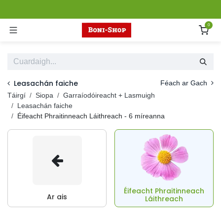
Skip to Content
0
Leasachán faiche
Féach ar Gach
Táirgí
Siopa
Garraíodóireacht + Lasmuigh
Leasachán faiche
Éifeacht Phraitinneach Láithreach
- 6 míreanna
Éifeacht Phraitinneach
Ar ais
Láithreach