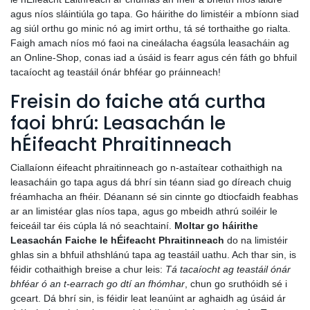
agus níos sláintiúla go tapa. Go háirithe do limistéir a mbíonn siad
ag siúl orthu go minic nó ag imirt orthu, tá sé torthaithe go rialta.
Faigh amach níos mó faoi na cineálacha éagsúla leasacháin ag
an Online-Shop, conas iad a úsáid is fearr agus cén fáth go bhfuil
tacaíocht ag teastáil ónár bhféar go práinneach!
Freisin do faiche atá curtha
faoi bhrú: Leasachán le
hÉifeacht Phraitinneach
Ciallaíonn éifeacht phraitinneach go n-astaítear cothaithigh na
leasacháin go tapa agus dá bhrí sin téann siad go díreach chuig
fréamhacha an fhéir. Déanann sé sin cinnte go dtiocfaidh feabhas
ar an limistéar glas níos tapa, agus go mbeidh athrú soiléir le
feiceáil tar éis cúpla lá nó seachtainí.
Moltar go háirithe
Leasachán Faiche le hÉifeacht Phraitinneach
do na limistéir
ghlas sin a bhfuil athshlánú tapa ag teastáil uathu. Ach thar sin, is
féidir cothaithigh breise a chur leis:
Tá tacaíocht ag teastáil ónár
bhféar ó an t-earrach go dtí an fhómhar
, chun go sruthóidh sé i
gceart. Dá bhrí sin, is féidir leat leanúint ar aghaidh ag úsáid ár