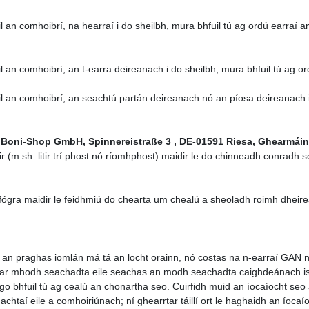
fuil an comhoibrí, na hearraí i do sheilbh, mura bhfuil tú ag ordú earr
uil an comhoibrí, an t-earra deireanach i do sheilbh, mura bhfuil tú ag 
fuil an comhoibrí, an seachtú partán deireanach nó an píosa deireanach 
 Boni-Shop GmbH, Spinnereistraße 3 , DE-01591 Riesa, Ghearmáin
ir (m.sh. litir trí phost nó ríomhphost) maidir le do chinneadh conradh s
 fógra maidir le feidhmiú do chearta um chealú a sheoladh roimh dheir
 an praghas iomlán má tá an locht orainn, nó costas na n-earraí GAN na
ar mhodh seachadta eile seachas an modh seachadta caighdeánach is sa
nn go bhfuil tú ag cealú an chonartha seo. Cuirfidh muid an íocaíocht se
htaí eile a comhoiriúnach; ní ghearrtar táillí ort le haghaidh an íocaí