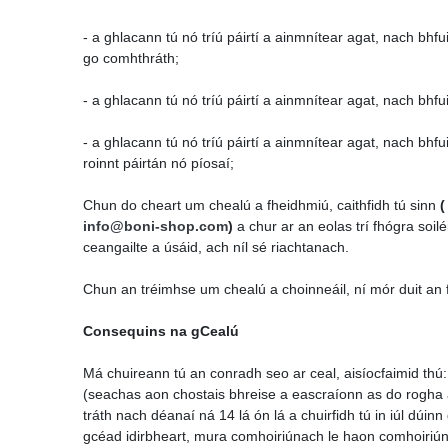
- a ghlacann tú nó tríú páirtí a ainmnítear agat, nach bh
go comhthráth;
- a ghlacann tú nó tríú páirtí a ainmnítear agat, nach bhf
- a ghlacann tú nó tríú páirtí a ainmnítear agat, nach bh
roinnt páirtán nó píosaí;
Chun do cheart um chealú a fheidhmiú, caithfidh tú sinn
(
info@boni-shop.com
)
a chur ar an eolas trí fhógra soilé
ceangailte a úsáid, ach níl sé riachtanach.
Chun an tréimhse um chealú a choinneáil, ní mór duit an
Consequins na gCealú
Má chuireann tú an conradh seo ar ceal, aisíocfaimid thú:
(seachas aon chostais bhreise a eascraíonn as do rogha 
tráth nach déanaí ná 14 lá ón lá a chuirfidh tú in iúl dúi
gcéad idirbheart, mura comhoiriúnach le haon comhoiriúnac