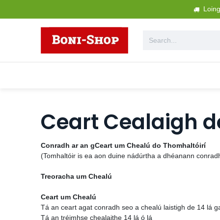
Skip to Content
Loings
Gach Táirge
Garraíodóireacht + 
Ceart Cealaigh d
Conradh ar an gCeart um Chealú do Thomhaltóirí
(Tomhaltóir is ea aon duine nádúrtha a dhéanann conradh
Treoracha um Chealú
Ceart um Chealú
Tá an ceart agat conradh seo a chealú laistigh de 14 lá g
Tá an tréimhse chealaithe 14 lá ó lá