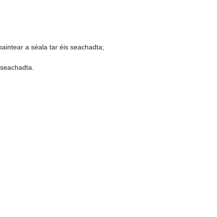
aintear a séala tar éis seachadta;
s seachadta.