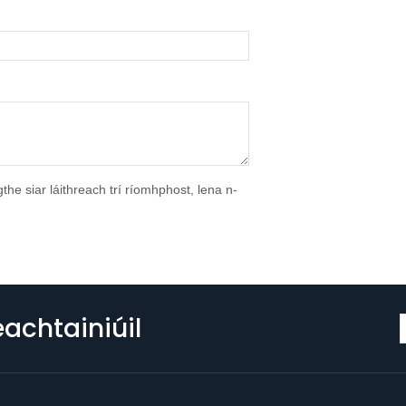
the siar láithreach trí ríomhphost, lena n-
eachtainiúil