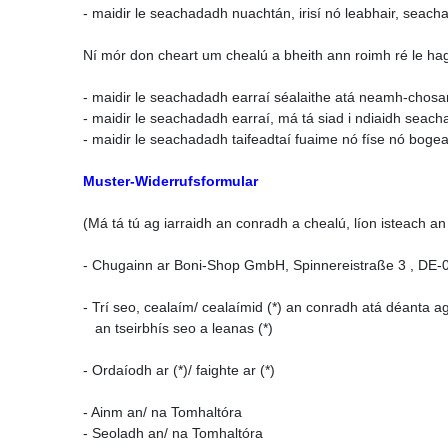
- maidir le seachadadh nuachtán, irisí nó leabhair, seacha
Ní mór don cheart um chealú a bheith ann roimh ré le ha
- maidir le seachadadh earraí séalaithe atá neamh-chosant
- maidir le seachadadh earraí, má tá siad i ndiaidh seac
- maidir le seachadadh taifeadtaí fuaime nó físe nó bogea
Muster-Widerrufsformular
(Má tá tú ag iarraidh an conradh a chealú, líon isteach an 
- Chugainn ar Boni-Shop GmbH, Spinnereistraße 3 , DE
- Trí seo, cealaím/ cealaímid (*) an conradh atá déanta a
an tseirbhís seo a leanas (*)
- Ordaíodh ar (*)/ faighte ar (*)
- Ainm an/ na Tomhaltóra
- Seoladh an/ na Tomhaltóra