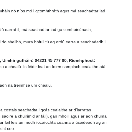
aí amháin nó níos mó i gcomhthráth agus má seachadtar iad
ordú earraí il, má seachadtar iad go comhoiriúnach;
i do sheilbh, mura bhfuil tú ag ordú earra a seachadadh i
, Uimhir gutháin: 04221 45 777 00, Ríomhphost:
eo a chealú. Is féidir leat an foirm samplach cealaithe atá
eadh na tréimhse um chealú.
 costais seachadta i gcás cealaithe ar d'iarratas
oire a chuirimid ar fáil), gan mhoill agus ar aon chuma
o ar fáil leis an modh íocaíochta céanna a úsáideadh ag an
ocht seo.