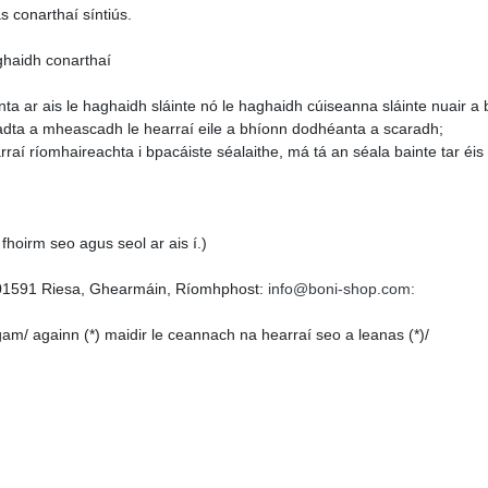
s conarthaí síntiús.
ghaidh conarthaí
a ar ais le haghaidh sláinte nó le haghaidh cúiseanna sláinte nuair a b
hadta a mheascadh le hearraí eile a bhíonn dodhéanta a scaradh;
rraí ríomhaireachta i bpacáiste séalaithe, má tá an séala bainte tar éi
fhoirm seo agus seol ar ais í.)
-01591 Riesa, Ghearmáin, Ríomhphost:
info@boni-shop.com:
gam/ againn (*) maidir le ceannach na hearraí seo a leanas (*)/