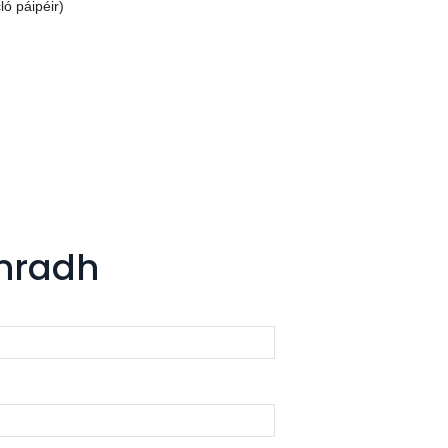
ló páipéir)
onradh