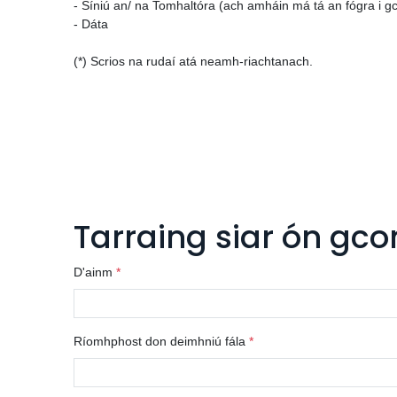
- Síniú an/ na Tomhaltóra (ach amháin má tá an fógra i gc
- Dáta
(*) Scrios na rudaí atá neamh-riachtanach.
Tarraing siar ón gc
D'ainm
Ríomhphost don deimhniú fála