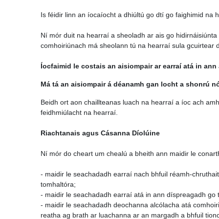
Is féidir linn an íocaíocht a dhiúltú go dtí go faighimid na
Ní mór duit na hearraí a sheoladh ar ais go hidirnáisiúnta
comhoiriúnach má sheolann tú na hearraí sula gcuirtear d
Íocfaimid le costais an aisiompair ar earraí atá in ann
Má tá an aisiompair á déanamh gan locht a shonrú nó a
Beidh ort aon chaillteanas luach na hearraí a íoc ach amhá
feidhmiúlacht na hearraí.
Riachtanais agus Cásanna Díolúine
Ní mór do cheart um chealú a bheith ann maidir le conart
- maidir le seachadadh earraí nach bhfuil réamh-chruthai
tomhaltóra;
- maidir le seachadadh earraí atá in ann díspreagadh go t
- maidir le seachadadh deochanna alcólacha atá comhoiri
reatha ag brath ar luachanna ar an margadh a bhfuil tionch