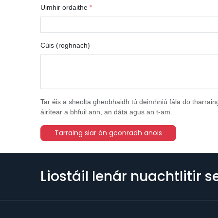
Uimhir ordaithe
Cúis (roghnach)
Tar éis a sheolta gheobhaidh tú deimhniú fála do tharraing
áirítear a bhfuil ann, an dáta agus an t-am.
Tarraing siar ón gconradh anois
Liostáil lenár nuachtlitir s