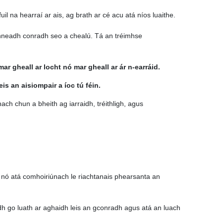
uil na hearraí ar ais, ag brath ar cé acu atá níos luaithe.
chinneadh conradh seo a chealú. Tá an tréimhse
ar gheall ar locht nó mar gheall ar ár n-earráid.
s an aisiompair a íoc tú féin.
ach chun a bheith ag iarraidh, tréithligh, agus
 nó atá comhoiriúnach le riachtanais phearsanta an
h go luath ar aghaidh leis an gconradh agus atá an luach