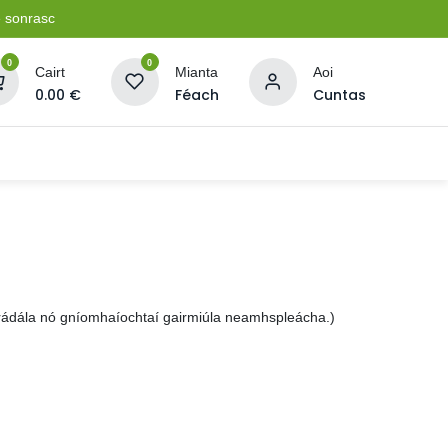
e sonrasc
0
0
Cairt
Mianta
Aoi
0.00
€
Féach
Cuntas
Soláthairtí Oibríochta
Pleananna + Líonta
trádála nó gníomhaíochtaí gairmiúla neamhspleácha.)