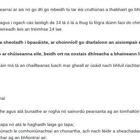
 hearraí ar ais nó go dtí go mbeidh tú tar éis cruthúnas a thabhairt go bhf
 agus i ngach cás laistigh de 14 lá ó lá a thug tú fógra dúinn faoi do 
eireadh leis an tréimhse 14 lae.
 a sheoladh i bpacáiste, ar choinníoll go dtarlaíonn an aisiompair m
r chúiseanna eile, beidh ort na costais dhíreacha a bhaineann lei
in má tá an chaillteanas luach mar gheall ar úsáid nach bhfuil riachtan
haí
the agus atá bunaithe ar rogha nó sainordú pearsanta ag an tomhaltóir
apa nó atá le haghaidh laige go tapa;
únach le comhoiriúnachtaí an chonartha, ach nach féidir a sheachadad
ar ag an bhfiontraí air;