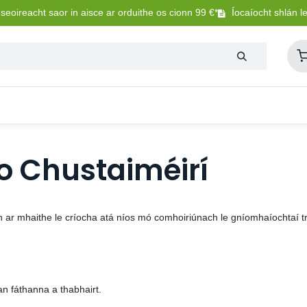
eoireacht saor in aisce ar orduithe os cionn 99 €*
Íocaíocht shlán l
Lasmuigh
Trealamh Peataí
Sláintíocht + Uisceadú
o Chustaiméirí
 ar mhaithe le críocha atá níos mó comhoiriúnach le gníomhaíochtaí 
an fáthanna a thabhairt.