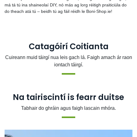
má tá tú ina shaineolaí DIY, nó más ag lorg réitigh praiticiúla do
do theach atá tú – beidh tú ag fáil réidh le Boni-Shop.ie!
Catagóirí Coitianta
Cuireann muid táirgí nua leis gach lá. Faigh amach ár raon
iontach táirgí.
Na tairiscintí is fearr duitse
Tabhair do ghráin agus faigh lascain mhóra.