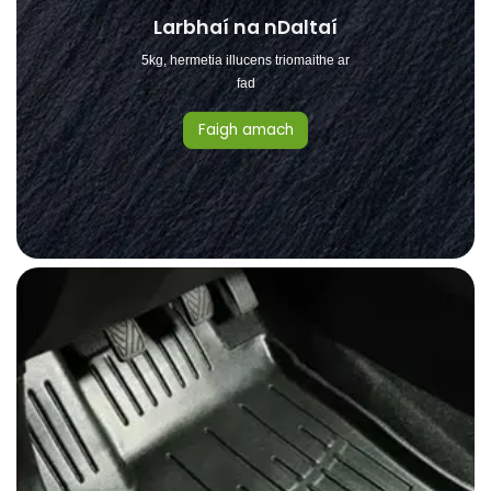
Larbhaí na nDaltaí
5kg, hermetia illucens triomaithe ar
fad
Faigh amach