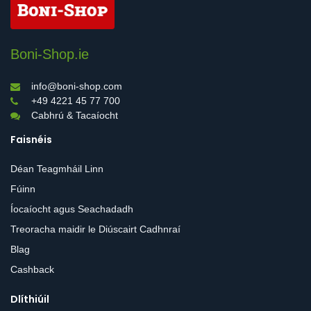
Boni-Shop.ie
info@boni-shop.com
+49 4221 45 77 700
Cabhrú & Tacaíocht
Faisnéis
Déan Teagmháil Linn
Fúinn
Íocaíocht agus Seachadadh
Treoracha maidir le Diúscairt Cadhnraí
Blag
Cashback
Dlíthiúil