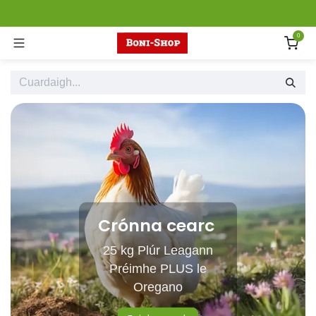
Skip to Content
0
Crónna cearc
25 kg Plúr Leagann
Préimhe PLUS le
Oregano