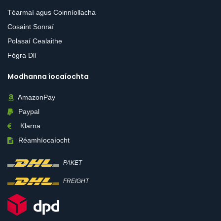
Téarmaí agus Coinníollacha
Cosaint Sonraí
Polasaí Cealaithe
Fógra Dlí
Modhanna íocaíochta
AmazonPay
Paypal
Klarna
Réamhíocaíocht
PAKET
FREIGHT