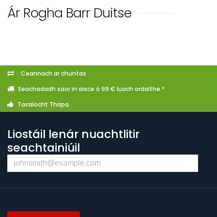
Ár Rogha Barr Duitse
Ceannach ar chuntas
Seachadadh saor in aisce ó 99 € luach ordaithe *
Tacaíocht Thapa
Liostáil lenár nuachtlitir
seachtainiúil