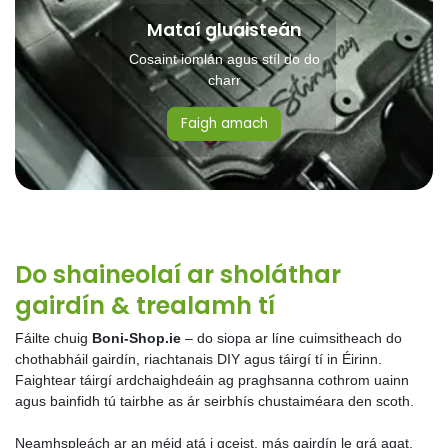
Mataí gluaisteán
Cosaint iomlán agus stíl do do
charr
Faigh amach
Do shaineolaí ar sholáthar
gairdín & trealamh tí
Fáilte chuig
Boni-Shop.ie
– do siopa ar líne cuimsitheach do
chothabháil gairdín, riachtanais DIY agus táirgí tí in Éirinn.
Faightear táirgí ardchaighdeáin ag praghsanna cothrom uainn
agus bainfidh tú tairbhe as ár seirbhís chustaiméara den scoth.
Neamhspleách ar an méid atá i gceist, más gairdín le grá agat,