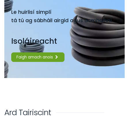
Le huirlisí simplí
tá tú ag sábháil airgid agus acmhainní
Isoláireacht
Faigh amach anois
Ard Tairiscint