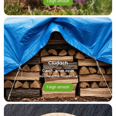
Faigh amach
Clúdach
Gaoth, grian agus
súilíneacha fiosracha
Faigh amach