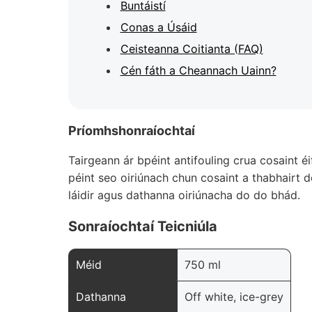
Buntáistí
Conas a Úsáid
Ceisteanna Coitianta (FAQ)
Cén fáth a Cheannach Uainn?
Príomhshonraíochtaí
Tairgeann ár bpéint antifouling crua cosaint é
péint seo oiriúnach chun cosaint a thabhairt d
láidir agus dathanna oiriúnacha do do bhád.
Sonraíochtaí Teicniúla
Méid
750 ml
Dathanna
Off white, ice-grey