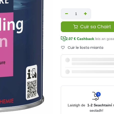
Cuir sa Chairt
2.07
€ Cashback
leis an gce
Cuir le liosta mianta
Laistigh de
1-2
Seachtainí
seoladh!