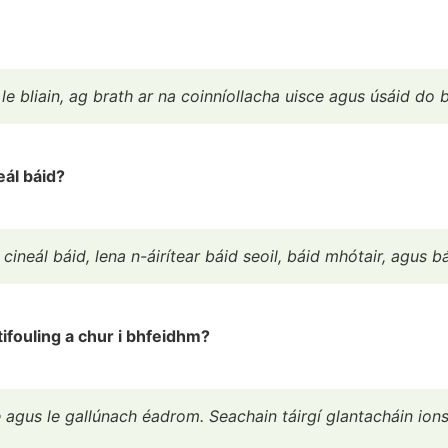
le bliain, ag brath ar na coinníollacha uisce agus úsáid do 
eál báid?
 cineál báid, lena n-áirítear báid seoil, báid mhótair, agus 
ifouling a chur i bhfeidhm?
ce agus le gallúnach éadrom. Seachain táirgí glantacháin ion