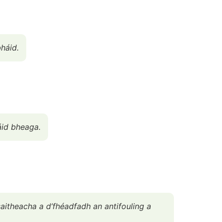
bháid.
báid bheaga.
saitheacha a d’fhéadfadh an antifouling a