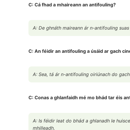
C: Cá fhad a mhaireann an antifouling?
A: De ghnáth maireann ár n-antifouling suas 
C: An féidir an antifouling a úsáid ar gach cin
A: Sea, tá ár n-antifouling oiriúnach do gach
C: Conas a ghlanfaidh mé mo bhád tar éis ant
A: Is féidir leat do bhád a ghlanadh le huis
mhilleadh.