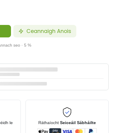
Ceannaigh Anois
annach seo · 5 %
réidh le
Ráthaíocht
Seiceáil Sábháilte