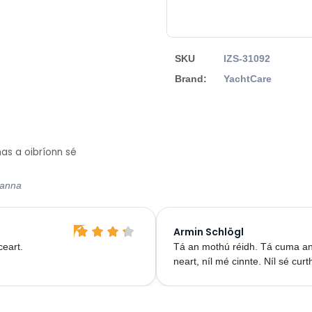
SKU
IZS-31092
Brand:
YachtCare
as a oibríonn sé
sanna
Armin Schlögl
ceart.
Tá an mothú réidh. Tá cuma an 
neart, níl mé cinnte. Níl sé curt