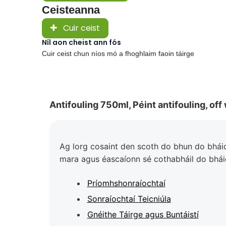
Ceisteanna
Cuir ceist
Níl aon cheist ann fós
Cuir ceist chun níos mó a fhoghlaim faoin táirge
Antifouling 750ml, Péint antifouling, off 
Ag lorg cosaint den scoth do bhun do bháid? 
mara agus éascaíonn sé cothabháil do bháid.
Príomhshonraíochtaí
Sonraíochtaí Teicniúla
Gnéithe Táirge agus Buntáistí