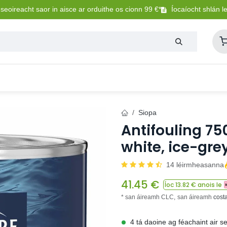
eoireacht saor in aisce ar orduithe os cionn 99 €*
Íocaíocht shlán l
Lasmuigh
Trealamh Peataí
Sláintíocht + Uisceadú
Siopa
Antifouling 750
white, ice-gre
14 léirmheasanna
41.45
€
Íoc
13.82
€ anois le
* san áireamh CLC,
san áireamh
cost
4 tá daoine ag féachaint air s