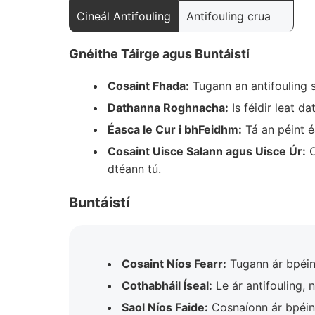
Cineál Antifouling
Antifouling crua
Gnéithe Táirge agus Buntáistí
Cosaint Fhada:
Tugann an antifouling s
Dathanna Roghnacha:
Is féidir leat 
Éasca le Cur i bhFeidhm:
Tá an péint é
Cosaint Uisce Salann agus Uisce Úr:
O
dtéann tú.
Buntáistí
Cosaint Níos Fearr:
Tugann ár bpéint
Cothabháil Íseal:
Le ár antifouling, 
Saol Níos Faide:
Cosnaíonn ár bpéint