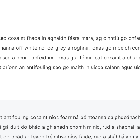
eo cosaint fhada in aghaidh fásra mara, ag cinntiú go bhfa
dathanna off white nó ice-grey a roghnú, ionas go mbeidh c
asca a chur i bhfeidhm, ionas gur féidir leat cosaint a chur
ibríonn an antifouling seo go maith in uisce salann agus uisc
 antifouling cosaint níos fearr ná péinteanna caighdeánach
ní gá duit do bhád a ghlanadh chomh minic, rud a shábháil a
 do bhád ar feadh tréimhse níos faide, rud a shábhálann ai