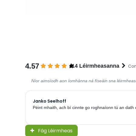
4.57
14 Léirmheasanna
Con
Níor aimsíodh aon íomhánna ná físeáin sna léirmhea
Janko Seelhoff
Péint mhaith, ach bí cinnte go roghnaíonn tú an dath 
Fág Léirmheas