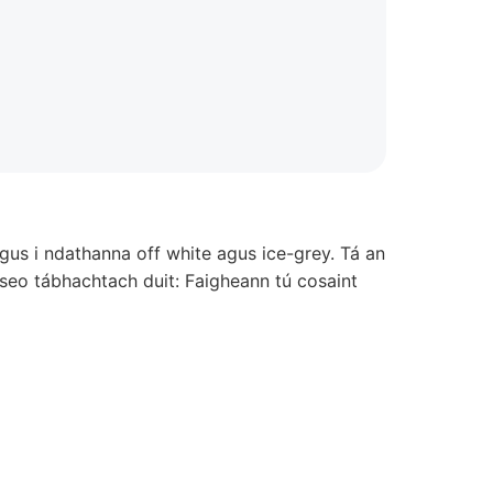
agus i ndathanna off white agus ice-grey. Tá an
é seo tábhachtach duit: Faigheann tú cosaint