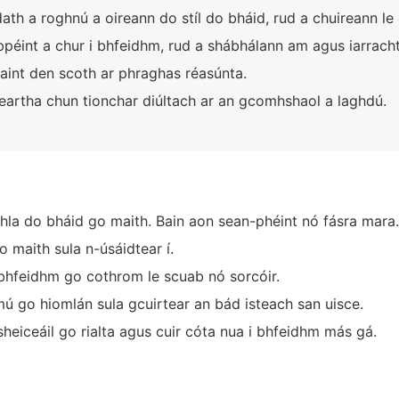
 dath a roghnú a oireann do stíl do bháid, rud a chuireann l
péint a chur i bhfeidhm, rud a shábhálann am agus iarracht
int den scoth ar phraghas réasúnta.
eartha chun tionchar diúltach ar an gcomhshaol a laghdú.
la do bháid go maith. Bain aon sean-phéint nó fásra mara.
 maith sula n-úsáidtear í.
 bhfeidhm go cothrom le scuab nó sorcóir.
mú go hiomlán sula gcuirtear an bád isteach san uisce.
heiceáil go rialta agus cuir cóta nua i bhfeidhm más gá.