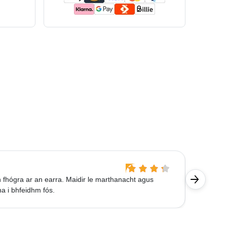
Gerald 
fhógra ar an earra. Maidir le marthanacht agus
Táirge i
ha i bhfeidhm fós.