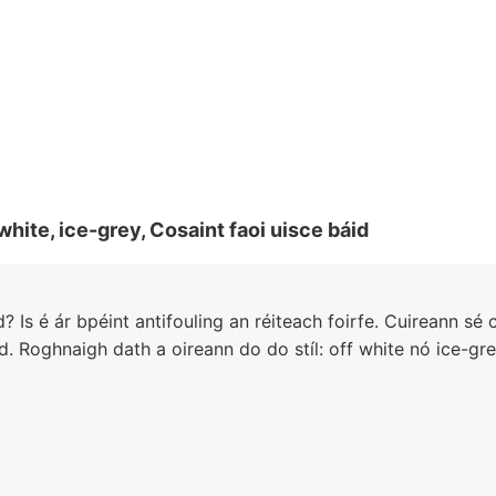
white, ice-grey, Cosaint faoi uisce báid
Is é ár bpéint antifouling an réiteach foirfe. Cuireann sé 
 Roghnaigh dath a oireann do do stíl: off white nó ice-gre