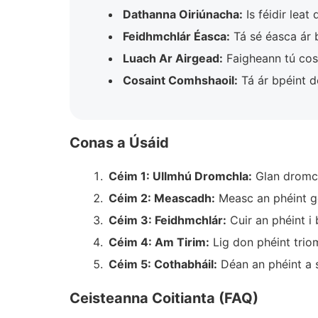
Dathanna Oiriúnacha:
Is féidir leat
Feidhmchlár Éasca:
Tá sé éasca ár b
Luach Ar Airgead:
Faigheann tú cosa
Cosaint Comhshaoil:
Tá ár bpéint d
Conas a Úsáid
Céim 1: Ullmhú Dromchla:
Glan dromch
Céim 2: Meascadh:
Measc an phéint go
Céim 3: Feidhmchlár:
Cuir an phéint i
Céim 4: Am Tirim:
Lig don phéint trio
Céim 5: Cothabháil:
Déan an phéint a s
Ceisteanna Coitianta (FAQ)