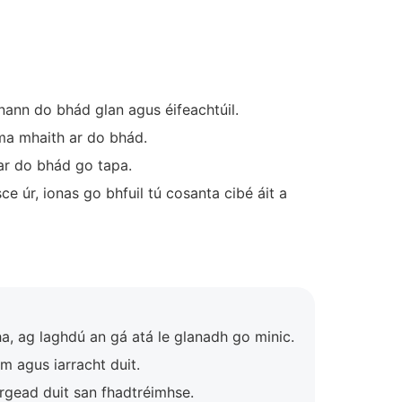
nann do bhád glan agus éifeachtúil.
uma mhaith ar do bhád.
 ar do bhád go tapa.
e úr, ionas go bhfuil tú cosanta cibé áit a
a, ag laghdú an gá atá le glanadh go minic.
m agus iarracht duit.
rgead duit san fhadtréimhse.