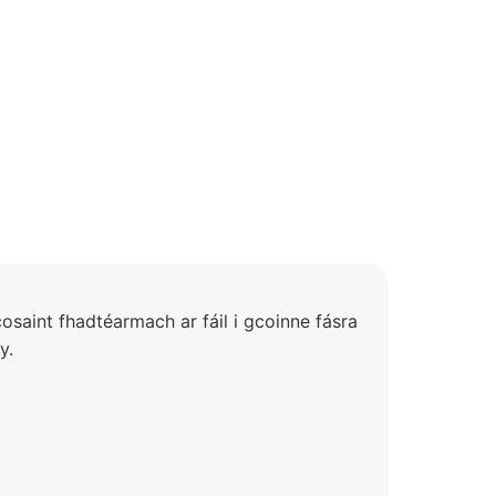
cosaint fhadtéarmach ar fáil i gcoinne fásra
y.