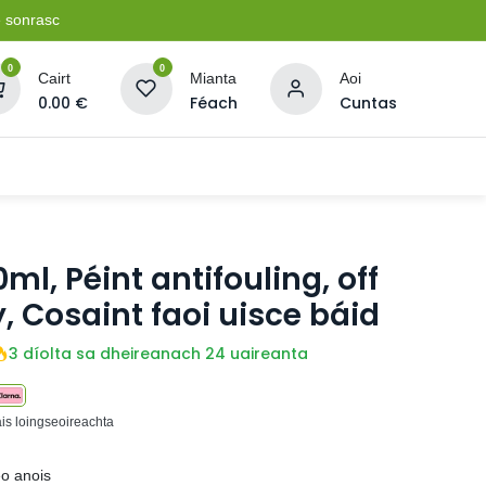
e sonrasc
0
0
Cairt
Mianta
Aoi
0.00
€
Féach
Cuntas
Soláthairtí Oibríochta
Pleananna + Líonta
ml, Péint antifouling, off
y, Cosaint faoi uisce báid
3 díolta sa dheireanach 24 uaireanta
ais loingseoireachta
eo anois