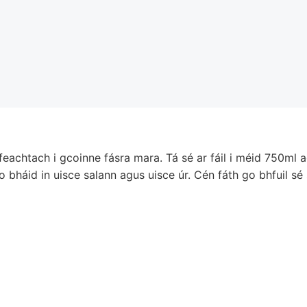
ifeachtach i gcoinne fásra mara. Tá sé ar fáil i méid 750ml 
o bháid in uisce salann agus uisce úr. Cén fáth go bhfuil s