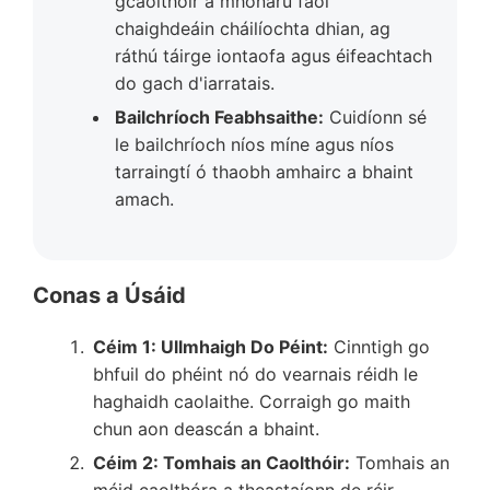
gcaolthóir a mhonarú faoi
chaighdeáin cháilíochta dhian, ag
ráthú táirge iontaofa agus éifeachtach
do gach d'iarratais.
Bailchríoch Feabhsaithe:
Cuidíonn sé
le bailchríoch níos míne agus níos
tarraingtí ó thaobh amhairc a bhaint
amach.
Conas a Úsáid
Céim 1: Ullmhaigh Do Péint:
Cinntigh go
bhfuil do phéint nó do vearnais réidh le
haghaidh caolaithe. Corraigh go maith
chun aon deascán a bhaint.
Céim 2: Tomhais an Caolthóir:
Tomhais an
méid caolthóra a theastaíonn de réir