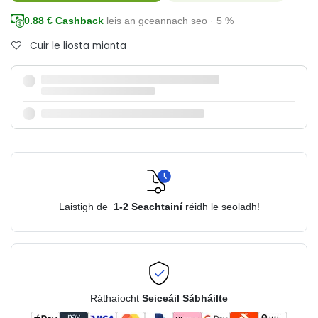
0.88
€ Cashback
leis an gceannach seo · 5 %
Cuir le liosta mianta
Laistigh de
1-2
Seachtainí
réidh le seoladh!
Ráthaíocht
Seiceáil Sábháilte