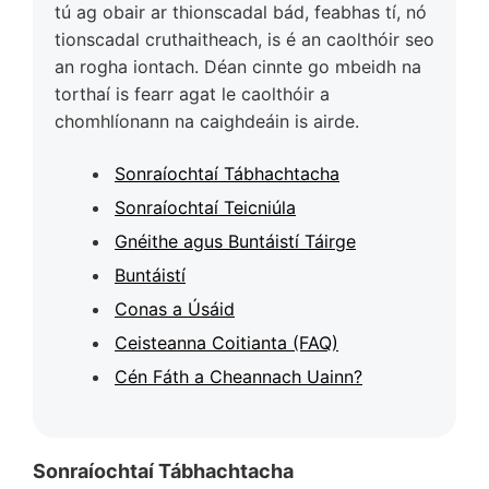
tú ag obair ar thionscadal bád, feabhas tí, nó
tionscadal cruthaitheach, is é an caolthóir seo
an rogha iontach. Déan cinnte go mbeidh na
torthaí is fearr agat le caolthóir a
chomhlíonann na caighdeáin is airde.
Sonraíochtaí Tábhachtacha
Sonraíochtaí Teicniúla
Gnéithe agus Buntáistí Táirge
Buntáistí
Conas a Úsáid
Ceisteanna Coitianta (FAQ)
Cén Fáth a Cheannach Uainn?
Sonraíochtaí Tábhachtacha