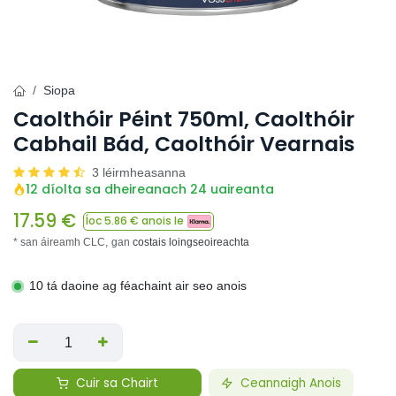
Siopa
Caolthóir Péint 750ml, Caolthóir
Cabhail Bád, Caolthóir Vearnais
3 léirmheasanna
12 díolta sa dheireanach 24 uaireanta
17.59
€
Íoc
5.86
€ anois le
* san áireamh CLC,
gan
costais loingseoireachta
10 tá daoine ag féachaint air seo anois
Cuir sa Chairt
Ceannaigh Anois