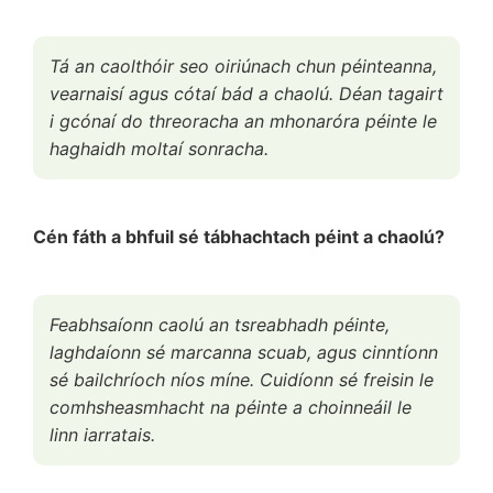
Tá an caolthóir seo oiriúnach chun péinteanna,
vearnaisí agus cótaí bád a chaolú. Déan tagairt
i gcónaí do threoracha an mhonaróra péinte le
haghaidh moltaí sonracha.
Cén fáth a bhfuil sé tábhachtach péint a chaolú?
Feabhsaíonn caolú an tsreabhadh péinte,
laghdaíonn sé marcanna scuab, agus cinntíonn
sé bailchríoch níos míne. Cuidíonn sé freisin le
comhsheasmhacht na péinte a choinneáil le
linn iarratais.