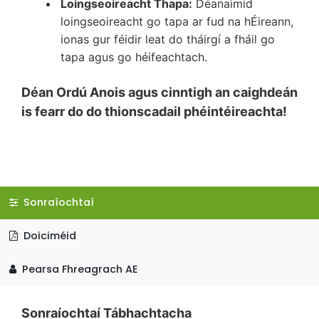
Loingseoireacht Thapa:
Déanaimid
loingseoireacht go tapa ar fud na hÉireann,
ionas gur féidir leat do tháirgí a fháil go
tapa agus go héifeachtach.
Déan Ordú Anois agus cinntigh an caighdeán
is fearr do do thionscadail phéintéireachta!
Sonraíochtaí
Doiciméid
Pearsa Fhreagrach AE
Sonraíochtaí Tábhachtacha