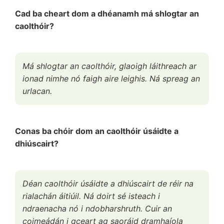
Cad ba cheart dom a dhéanamh má shlogtar an
caolthóir?
Má shlogtar an caolthóir, glaoigh láithreach ar
ionad nimhe nó faigh aire leighis. Ná spreag an
urlacan.
Conas ba chóir dom an caolthóir úsáidte a
dhiúscairt?
Déan caolthóir úsáidte a dhiúscairt de réir na
rialachán áitiúil. Ná doirt sé isteach i
ndraenacha nó i ndobharshruth. Cuir an
coimeádán i gceart ag saoráid dramhaíola