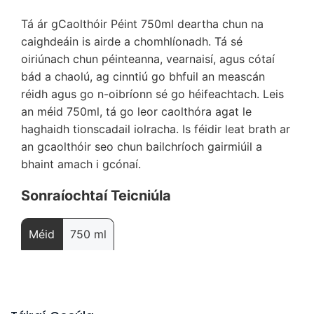
Tá ár gCaolthóir Péint 750ml deartha chun na
caighdeáin is airde a chomhlíonadh. Tá sé
oiriúnach chun péinteanna, vearnaisí, agus cótaí
bád a chaolú, ag cinntiú go bhfuil an meascán
réidh agus go n-oibríonn sé go héifeachtach. Leis
an méid 750ml, tá go leor caolthóra agat le
haghaidh tionscadail iolracha. Is féidir leat brath ar
an gcaolthóir seo chun bailchríoch gairmiúil a
bhaint amach i gcónaí.
Sonraíochtaí Teicniúla
Méid
750 ml