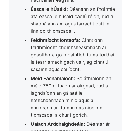
Éasca le hÚsáid:
Déanann an fhoirmle
atá éasca le húsáid caolú réidh, rud a
shábhálann am agus iarracht duit le
linn do thionscadail.
Feidhmíocht Iontaofa:
Cinntíonn
feidhmíocht chomhsheasmhach ár
gcaolthóra go mbainfidh tú na torthaí
is fearr amach gach uair, ag cinntiú
sásamh agus cáilíocht.
Méid Eacnamaíoch:
Soláthraíonn an
méid 750ml luach ar airgead, rud a
laghdaíonn an gá atá le
hathcheannach minic agus a
chuireann ar do chumas níos mó
tionscadal a chur i gcrích.
Ualach Ardchaighdeáin:
Déantar ár