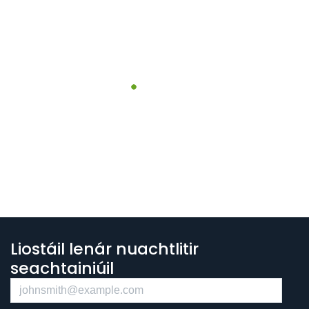
Liostáil lenár nuachtlitir
seachtainiúil