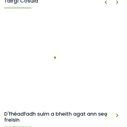
Táirgí Cosúla
D'fhéadfadh suim a bheith agat ann seo
freisin