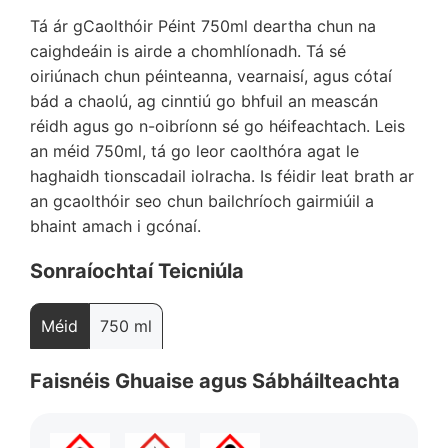
Tá ár gCaolthóir Péint 750ml deartha chun na
caighdeáin is airde a chomhlíonadh. Tá sé
oiriúnach chun péinteanna, vearnaisí, agus cótaí
bád a chaolú, ag cinntiú go bhfuil an meascán
réidh agus go n-oibríonn sé go héifeachtach. Leis
an méid 750ml, tá go leor caolthóra agat le
haghaidh tionscadail iolracha. Is féidir leat brath ar
an gcaolthóir seo chun bailchríoch gairmiúil a
bhaint amach i gcónaí.
Sonraíochtaí Teicniúla
Méid
750 ml
Faisnéis Ghuaise agus Sábháilteachta