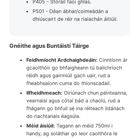
P405 - Stóráil faoi ghlas.
P501 - Déan ábhar/coimeádán a
dhiúscairt de réir na rialachán áitiúil.
Gnéithe agus Buntáistí Táirge
Feidhmíocht Ardchaighdeáin:
Cinntíonn ár
gcaolthóir go bhfaigheann tú bailchríoch
réidh agus gairmiúil gach uair, rud a
fheabhsaíonn cuma do thionscadail.
Ilfheidhmeach:
Oiriúnach chun péinteanna,
vearnaisí agus cótaí bád a chaolú, rud a
fhágann go bhfuil sé ina réiteach ildánach
do riachtanais éagsúla.
Méid áisiúil:
Tagann an méid 750ml i
handy, ag soláthar go leor caolthóra le