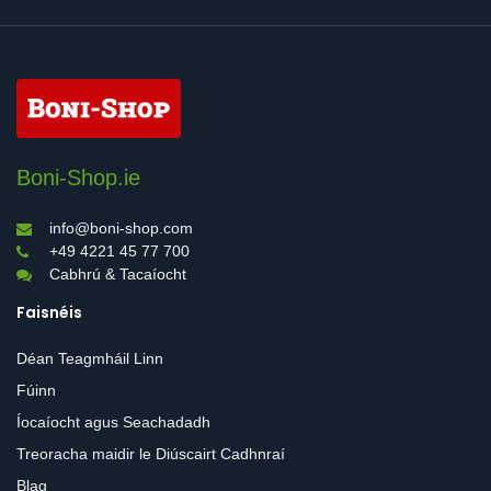
Boni-Shop.ie
info@boni-shop.com
+49 4221 45 77 700
Cabhrú & Tacaíocht
Faisnéis
Déan Teagmháil Linn
Fúinn
Íocaíocht agus Seachadadh
Treoracha maidir le Diúscairt Cadhnraí
Blag