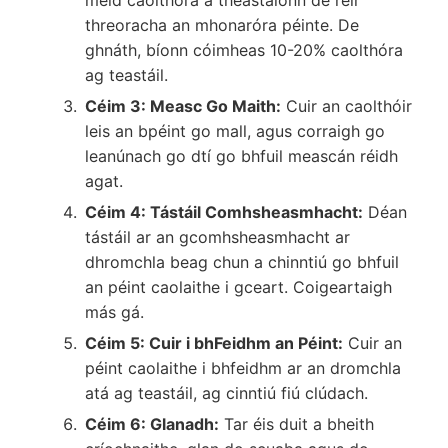
threoracha an mhonaróra péinte. De
ghnáth, bíonn cóimheas 10-20% caolthóra
ag teastáil.
Céim 3: Measc Go Maith:
Cuir an caolthóir
leis an bpéint go mall, agus corraigh go
leanúnach go dtí go bhfuil meascán réidh
agat.
Céim 4: Tástáil Comhsheasmhacht:
Déan
tástáil ar an gcomhsheasmhacht ar
dhromchla beag chun a chinntiú go bhfuil
an péint caolaithe i gceart. Coigeartaigh
más gá.
Céim 5: Cuir i bhFeidhm an Péint:
Cuir an
péint caolaithe i bhfeidhm ar an dromchla
atá ag teastáil, ag cinntiú fiú clúdach.
Céim 6: Glanadh:
Tar éis duit a bheith