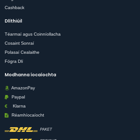
Cashback
Dlíthiúil
Téarmaí agus Coinníollacha
Cosaint Sonraí
Polasaí Cealaithe
Fógra Dlí
Modhanna íocaíochta
AmazonPay
Paypal
Klarna
Réamhíocaíocht
PAKET