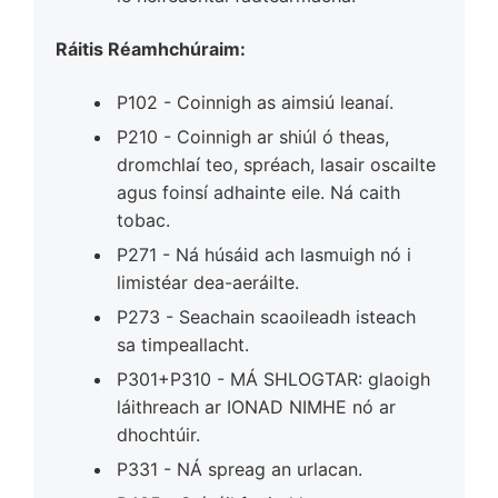
Ráitis Réamhchúraim:
P102 - Coinnigh as aimsiú leanaí.
P210 - Coinnigh ar shiúl ó theas,
dromchlaí teo, spréach, lasair oscailte
agus foinsí adhainte eile. Ná caith
tobac.
P271 - Ná húsáid ach lasmuigh nó i
limistéar dea-aeráilte.
P273 - Seachain scaoileadh isteach
sa timpeallacht.
P301+P310 - MÁ SHLOGTAR: glaoigh
láithreach ar IONAD NIMHE nó ar
dhochtúir.
P331 - NÁ spreag an urlacan.