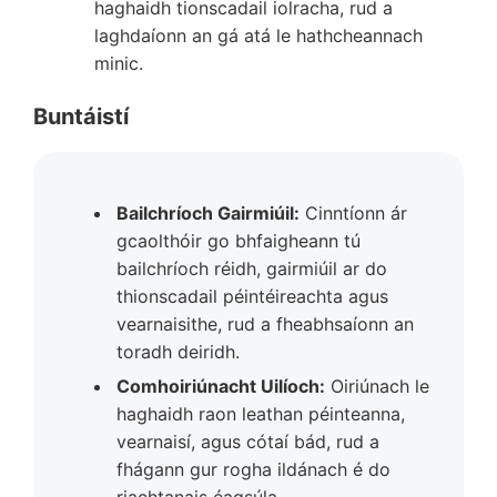
haghaidh tionscadail iolracha, rud a
laghdaíonn an gá atá le hathcheannach
minic.
Buntáistí
Bailchríoch Gairmiúil:
Cinntíonn ár
gcaolthóir go bhfaigheann tú
bailchríoch réidh, gairmiúil ar do
thionscadail péintéireachta agus
vearnaisithe, rud a fheabhsaíonn an
toradh deiridh.
Comhoiriúnacht Uilíoch:
Oiriúnach le
haghaidh raon leathan péinteanna,
vearnaisí, agus cótaí bád, rud a
fhágann gur rogha ildánach é do
riachtanais éagsúla.