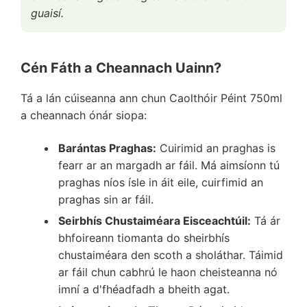
guaisí.
Cén Fáth a Cheannach Uainn?
Tá a lán cúiseanna ann chun Caolthóir Péint 750ml
a cheannach ónár siopa:
Barántas Praghas:
Cuirimid an praghas is
fearr ar an margadh ar fáil. Má aimsíonn tú
praghas níos ísle in áit eile, cuirfimid an
praghas sin ar fáil.
Seirbhís Chustaiméara Eisceachtúil:
Tá ár
bhfoireann tiomanta do sheirbhís
chustaiméara den scoth a sholáthar. Táimid
ar fáil chun cabhrú le haon cheisteanna nó
imní a d'fhéadfadh a bheith agat.