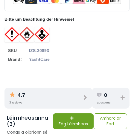
Bitte um Beachtung der Hinweise!
SKU
IZS-30893
Brand:
YachtCare
4.7
0
3 reviews
questions
Léirmheasanna
Amharc ar
(3)
Fág Léirmheas
Fad
Conas a oibríonn sé