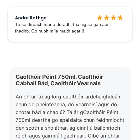
Andre Rathge
Tá sé díreach mar a dúradh, tháinig sé gan aon
fhadhb. Go raibh míle maith agat!!!
Caolthóir Péint 750ml, Caolthóir
Cabhail Bád, Caolthóir Vearnais
An bhfuil tú ag lorg caolthóir ardchaighdeáin
chun do phéinteanna, do vearnaisí agus do
chótaí bád a chaolú? Tá ár gCaolthóir Péint
750ml deartha go speisialta chun feidhmíocht
den scoth a sholáthar, ag cinntiú bailchríoch
réidh agus gairmiúil gach uair. Cibé an bhfuil