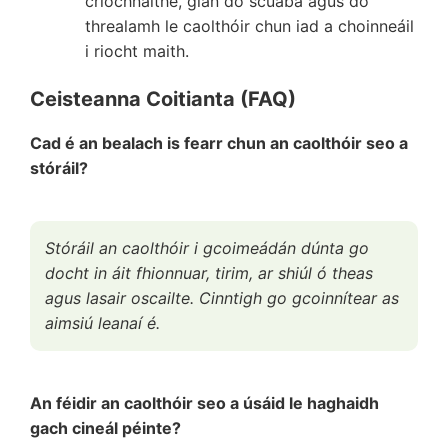
críochnaithe, glan do scuaba agus do
threalamh le caolthóir chun iad a choinneáil
i riocht maith.
Ceisteanna Coitianta (FAQ)
Cad é an bealach is fearr chun an caolthóir seo a
stóráil?
Stóráil an caolthóir i gcoimeádán dúnta go
docht in áit fhionnuar, tirim, ar shiúl ó theas
agus lasair oscailte. Cinntigh go gcoinnítear as
aimsiú leanaí é.
An féidir an caolthóir seo a úsáid le haghaidh
gach cineál péinte?