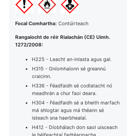
Focal Comhartha:
Contúirteach
Rangaíocht de réir Rialachán (CE) Uimh.
1272/2008:
H225 - Leacht an-inlasta agus gal.
H315 - Gníomhaíonn sé greannú
craicinn.
H336 - Féadfaidh sé codlatacht nó
meadhrán a chur faoi deara.
H304 - Féadfaidh sé a bheith marfach
má shlogtar agus má théann sé
isteach sna haerbhealaí.
H412 - Díobhálach don saol uisceach
le héifeachtaí fadtéarmacha.