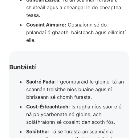
shuiteáil agus a cheangal le do cheaptha
teasa.
Cosaint Aimsire:
Cosnaíonn sé do
phlandaí ó ghaoth, báisteach agus eilimintí
eile.
Buntáistí
Saolré Fada:
I gcomparáid le gloine, tá an
scannán treisithe níos buaine agus ní
bhriseann sé chomh furasta.
Cost-Éifeachtach:
Is rogha níos saoire é
ná polycarbonate nó gloine, ach
soláthraíonn sé cosaint den scoth fós.
Solúbtha:
Tá sé furasta an scannán a