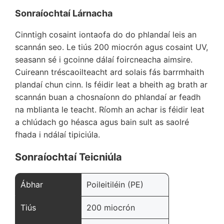
Sonraíochtaí Lárnacha
Cinntigh cosaint iontaofa do do phlandaí leis an
scannán seo. Le tiús 200 miocrón agus cosaint UV,
seasann sé i gcoinne dálaí foircneacha aimsire.
Cuireann tréscaoilteacht ard solais fás barrmhaith
plandaí chun cinn. Is féidir leat a bheith ag brath ar
scannán buan a chosnaíonn do phlandaí ar feadh
na mblianta le teacht. Ríomh an achar is féidir leat
a chlúdach go héasca agus bain sult as saolré
fhada i ndálaí tipiciúla.
Sonraíochtaí Teicniúla
Ábhar
Poileitiléin (PE)
Tiús
200 miocrón