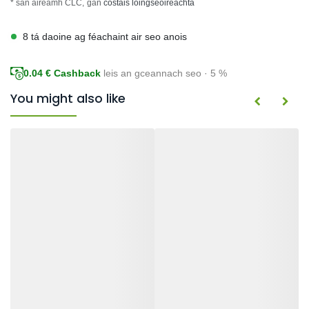
* san áireamh CLC,
gan
costais loingseoireachta
8 tá daoine ag féachaint air seo anois
0.04
€ Cashback
leis an gceannach seo · 5 %
You might also like