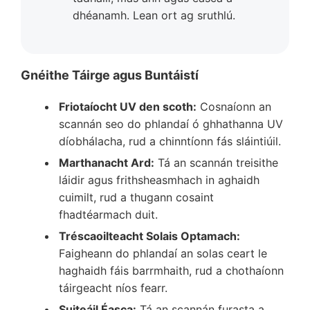
dhéanamh. Lean ort ag sruthlú.
Gnéithe Táirge agus Buntáistí
Friotaíocht UV den scoth:
Cosnaíonn an
scannán seo do phlandaí ó ghhathanna UV
díobhálacha, rud a chinntíonn fás sláintiúil.
Marthanacht Ard:
Tá an scannán treisithe
láidir agus frithsheasmhach in aghaidh
cuimilt, rud a thugann cosaint
fhadtéarmach duit.
Tréscaoilteacht Solais Optamach:
Faigheann do phlandaí an solas ceart le
haghaidh fáis barrmhaith, rud a chothaíonn
táirgeacht níos fearr.
Suiteáil Éasca:
Tá an scannán furasta a