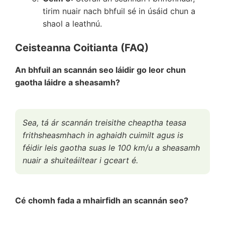
tirim nuair nach bhfuil sé in úsáid chun a
shaol a leathnú.
Ceisteanna Coitianta (FAQ)
An bhfuil an scannán seo láidir go leor chun
gaotha láidre a sheasamh?
Sea, tá ár scannán treisithe cheaptha teasa
frithsheasmhach in aghaidh cuimilt agus is
féidir leis gaotha suas le 100 km/u a sheasamh
nuair a shuiteáiltear i gceart é.
Cé chomh fada a mhairfidh an scannán seo?