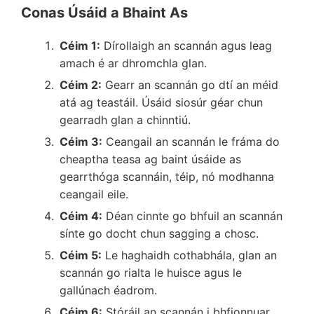
Conas Úsáid a Bhaint As
Céim 1:
Dírollaigh an scannán agus leag
amach é ar dhromchla glan.
Céim 2:
Gearr an scannán go dtí an méid
atá ag teastáil. Úsáid siosúr géar chun
gearradh glan a chinntiú.
Céim 3:
Ceangail an scannán le fráma do
cheaptha teasa ag baint úsáide as
gearrthóga scannáin, téip, nó modhanna
ceangail eile.
Céim 4:
Déan cinnte go bhfuil an scannán
sínte go docht chun sagging a chosc.
Céim 5:
Le haghaidh cothabhála, glan an
scannán go rialta le huisce agus le
gallúnach éadrom.
Céim 6:
Stóráil an scannán i bhfionnuar,