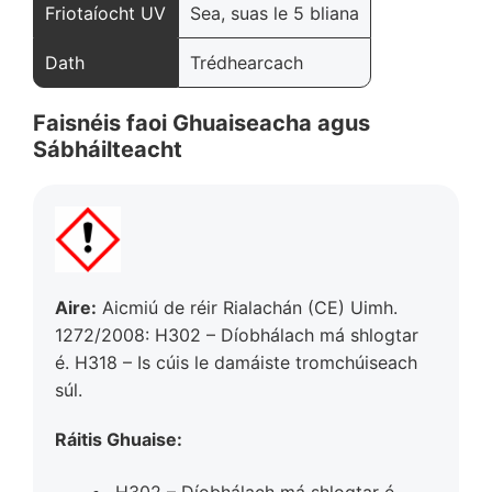
Friotaíocht UV
Sea, suas le 5 bliana
Dath
Trédhearcach
Faisnéis faoi Ghuaiseacha agus
Sábháilteacht
Aire:
Aicmiú de réir Rialachán (CE) Uimh.
1272/2008: H302 – Díobhálach má shlogtar
é. H318 – Is cúis le damáiste tromchúiseach
súl.
Ráitis Ghuaise:
H302 – Díobhálach má shlogtar é.