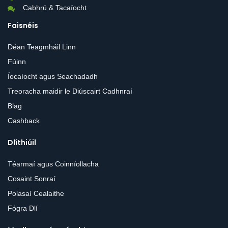
Cabhrú & Tacaíocht
Faisnéis
Déan Teagmháil Linn
Fúinn
Íocaíocht agus Seachadadh
Treoracha maidir le Diúscairt Cadhnraí
Blag
Cashback
Dlíthiúil
Téarmaí agus Coinníollacha
Cosaint Sonraí
Polasaí Cealaithe
Fógra Dlí