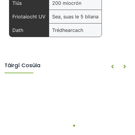
Tiús
200 miocrón
Friotaíocht UV
Sea, suas le 5 bliana
Dath
Trédhearcach
Táirgí Cosúla