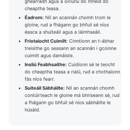
ghearradh agus a oiriúnú do mhéid do
cheaptha teasa.
Éadrom:
Níl an scannán chomh trom le
gloine, rud a fhágann go bhfuil sé níos
éasca a shuiteáil agus a láimhseáil.
Friotaíocht Cuimilt:
Cinntíonn an t-ábhar
treisithe go seasann an scannán i gcoinne
cuimilt agus damáiste.
Insliú Feabhsaithe:
Cuidíonn sé le teocht
do cheaptha teasa a rialú, rud a chothaíonn
fás níos fearr.
Suiteáil Sábháilte:
Níl an scannán chomh
contúirteach le gloine má bhriseann sé, rud
a fhágann go bhfuil sé níos sábháilte le
húsáid.