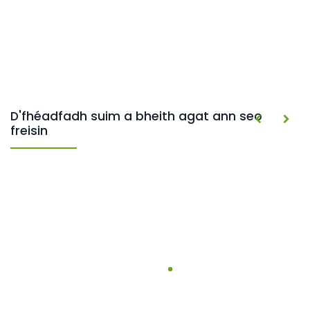
D'fhéadfadh suim a bheith agat ann seo
freisin