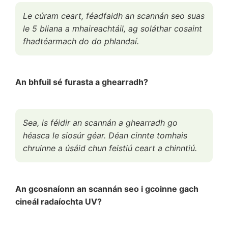
Le cúram ceart, féadfaidh an scannán seo suas
le 5 bliana a mhaireachtáil, ag soláthar cosaint
fhadtéarmach do do phlandaí.
An bhfuil sé furasta a ghearradh?
Sea, is féidir an scannán a ghearradh go
héasca le siosúr géar. Déan cinnte tomhais
chruinne a úsáid chun feistiú ceart a chinntiú.
An gcosnaíonn an scannán seo i gcoinne gach
cineál radaíochta UV?