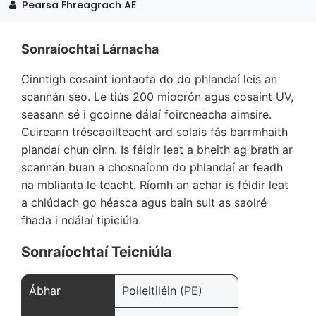
Pearsa Fhreagrach AE
Sonraíochtaí Lárnacha
Cinntigh cosaint iontaofa do do phlandaí leis an
scannán seo. Le tiús 200 miocrón agus cosaint UV,
seasann sé i gcoinne dálaí foircneacha aimsire.
Cuireann tréscaoilteacht ard solais fás barrmhaith
plandaí chun cinn. Is féidir leat a bheith ag brath ar
scannán buan a chosnaíonn do phlandaí ar feadh
na mblianta le teacht. Ríomh an achar is féidir leat
a chlúdach go héasca agus bain sult as saolré
fhada i ndálaí tipiciúla.
Sonraíochtaí Teicniúla
Ábhar
Poileitiléin (PE)