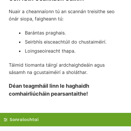
Nuair a cheannaíonn tú an scannán treisithe seo
ónár siopa, faigheann tú:
Barántas praghais.
Seirbhís eisceachtúil do chustaiméirí.
Loingseoireacht thapa.
Táimid tiomanta táirgí ardchaighdeáin agus
sásamh na gcustaiméirí a sholáthar.
Déan teagmháil linn le haghaidh
comhairliúcháin pearsantaithe!
Sonraíochtaí