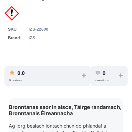
SKU
IZS-22600
Brand:
IZS
0.0
0
0 reviews
questions
Bronntanas saor in aisce, Táirge randamach,
Bronntanais Éireannacha
Ag lorg bealach iontach chun do phlandaí a