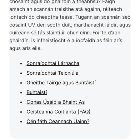
chosaint agus do ghairdín a fheabhsú? Faigh
amach an scannán treisithe atá againn, réiteach
iontach do cheaptha teasa. Tugann an scannán seo
cosaint UV den scoth duit, marthanacht láidir, agus
cuireann sé fás sláintiúil chun cinn. Foirfe d’aon
ghairdín, is infheistíocht é a íocfaidh as féin arís
agus arís eile.
Sonraíochtaí Lárnacha
Sonraíochtaí Teicniúla
Gnéithe Táirge agus Buntáistí
Buntáistí
Conas Úsáid a Bhaint As
Ceisteanna Coitianta (FAQ)
Cén fáth Ceannach Uainn?