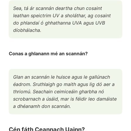
Sea, tá ár scannán deartha chun cosaint
leathan speictrim UV a sholáthar, ag cosaint
do phlandaí ó ghhathanna UVA agus UVB
díobhálacha.
Conas a ghlanann mé an scannán?
Glan an scannán le huisce agus le gallúnach
éadrom. Sruthlaigh go maith agus lig dó aer a
thriomú. Seachain ceimiceáin gharbha nó
scrobarnach a úsáid, mar is féidir leo damáiste
a dhéanamh don scannán.
Cén fáth Ceannach Uainn?