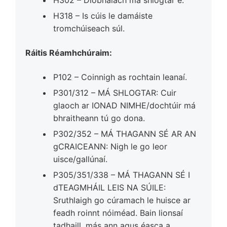
H318 – Is cúis le damáiste
tromchúiseach súl.
Ráitis Réamhchúraim:
P102 – Coinnigh as rochtain leanaí.
P301/312 – MÁ SHLOGTAR: Cuir
glaoch ar IONAD NIMHE/dochtúir má
bhraitheann tú go dona.
P302/352 – MÁ THAGANN SÉ AR AN
gCRAICEANN: Nigh le go leor
uisce/gallúnaí.
P305/351/338 – MÁ THAGANN SÉ I
dTEAGMHÁIL LEIS NA SÚILE:
Sruthlaigh go cúramach le huisce ar
feadh roinnt nóiméad. Bain lionsaí
tadhaill, más ann agus éasca a