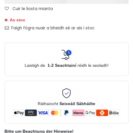
Cuir le liosta mianta
As stoc
Faigh fógra nuair a bheidh sé ar ais i stoc
Laistigh de
1-2
Seachtainí
réidh le seoladh!
Ráthaíocht
Seiceáil Sábháilte
Bitte um Beachtung der Hinweise!