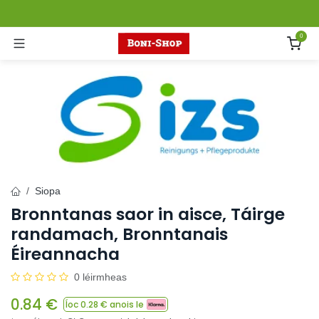
Skip to Content
0
Siopa
Bronntanas saor in aisce, Táirge
randamach, Bronntanais
Éireannacha
0 léirmheas
0.84
€
Íoc
0.28
€ anois le