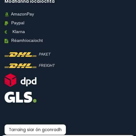
Modhanna íocaíochta
AmazonPay
Paypal
Klarna
Réamhíocaíocht
PAKET
FREIGHT
Tarraing siar ón gconradh