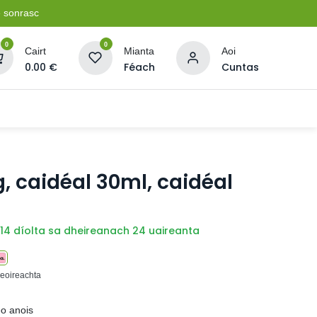
e sonrasc
0
0
Cairt
Mianta
Aoi
0.00
€
Féach
Cuntas
Soláthairtí Oibríochta
Pleananna + Líonta
, caidéal 30ml, caidéal
14 díolta sa dheireanach 24 uaireanta
seoireachta
eo anois