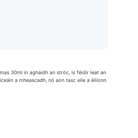
as 30ml in aghaidh an stróc, is féidir leat an
miceáin a mheascadh, nó aon tasc eile a éilíonn