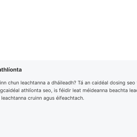
athlíonta
uinn chun leachtanna a dháileadh? Tá an caidéal dosing seo
 gcaidéal athlíonta seo, is féidir leat méideanna beachta le
 leachtanna cruinn agus éifeachtach.