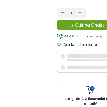
Cuir sa Chairt
0.47
€ Cashback
leis an gce
Cuir le liosta mianta
Laistigh de
1-2
Seachtainí
seoladh!