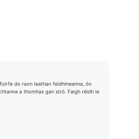
 foirfe do raon leathan feidhmeanna, ón
achtanna a thomhas gan stró. Faigh réidh le