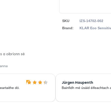
SKU
IZS-14702-002
Brand:
KLAR Eco Sensiti
 a oibríonn sé
sanna
Jürgen Haupenth
eartaithe dó.
Bainfidh mé úsáid éifeachtach a