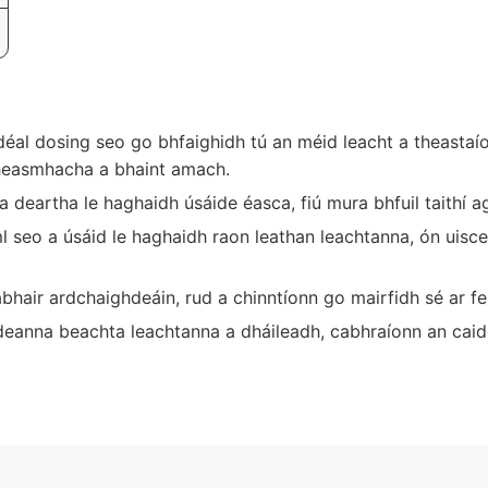
éal dosing seo go bhfaighidh tú an méid leacht a theastaíon
heasmhacha a bhaint amach.
a deartha le haghaidh úsáide éasca, fiú mura bhfuil taithí ag
ml seo a úsáid le haghaidh raon leathan leachtanna, ón uisc
bhair ardchaighdeáin, rud a chinntíonn go mairfidh sé ar fe
eanna beachta leachtanna a dháileadh, cabhraíonn an caidé