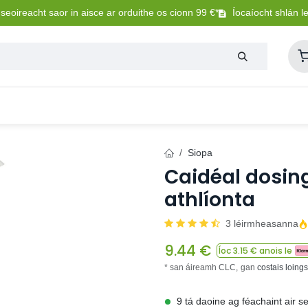
eoireacht saor in aisce ar orduithe os cionn 99 €*
Íocaíocht shlán l
Lasmuigh
Trealamh Peataí
Sláintíocht + Uisceadú
Siopa
Caidéal dosing
athlíonta
3 léirmheasanna
9.44
€
Íoc
3.15
€ anois le
* san áireamh CLC,
gan
costais loing
9 tá daoine ag féachaint air s