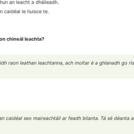
hun an leacht a dháileadh.
n caidéal le huisce te.
aon chineál leachta?
haidh raon leathan leachtanna, ach moltar é a ghlanadh go ri
 an caidéal seo maireachtáil ar feadh blianta. Tá sé déanta