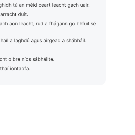
idh tú an méid ceart leacht gach uair.
arracht duit.
nach aon leacht, rud a fhágann go bhfuil sé
haíl a laghdú agus airgead a shábháil.
ht oibre níos sábháilte.
haí iontaofa.