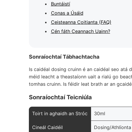
Buntáistí
Conas a Úsáid
Ceisteanna Coitianta (FAQ)
Cén fáth Ceannach Uainn?
Sonraíochtaí Tábhachtacha
Is caidéal dosing cruinn é an caidéal seo atá 
méid leacht a theastaíonn uait a rialú go beac
tomhas cruinn. Is féidir leat brath ar an gcaid
Sonraíochtaí Teicniúla
Toirt in aghaidh an Stróc
30ml
Cineál Caidéil
Dosing/Athlíonta