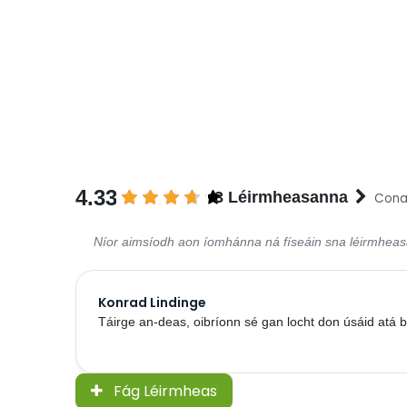
4.33
3 Léirmheasanna
Conas
Níor aimsíodh aon íomhánna ná físeáin sna léirmhea
Konrad Lindinge
Táirge an-deas, oibríonn sé gan locht don úsáid atá b
Fág Léirmheas