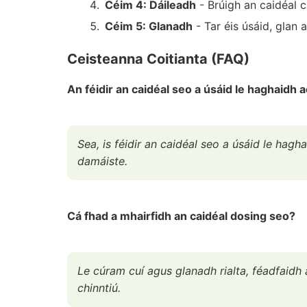
Céim 4: Dáileadh
- Brúigh an caidéal c
Céim 5: Glanadh
- Tar éis úsáid, glan a
Ceisteanna Coitianta (FAQ)
An féidir an caidéal seo a úsáid le haghaidh 
Sea, is féidir an caidéal seo a úsáid le hag
damáiste.
Cá fhad a mhairfidh an caidéal dosing seo?
Le cúram cuí agus glanadh rialta, féadfaidh
chinntiú.