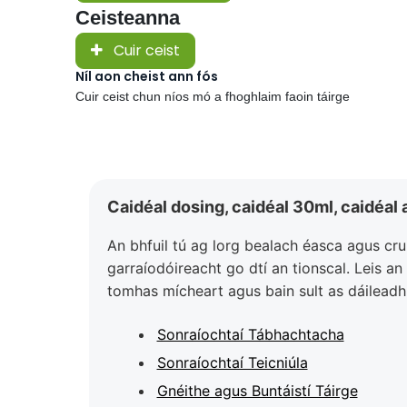
Ceisteanna
Cuir ceist
Níl aon cheist ann fós
Cuir ceist chun níos mó a fhoghlaim faoin táirge
Caidéal dosing, caidéal 30ml, caidéal 
An bhfuil tú ag lorg bealach éasca agus cr
garraíodóireacht go dtí an tionscal. Leis an
tomhas mícheart agus bain sult as dáileadh
Sonraíochtaí Tábhachtacha
Sonraíochtaí Teicniúla
Gnéithe agus Buntáistí Táirge