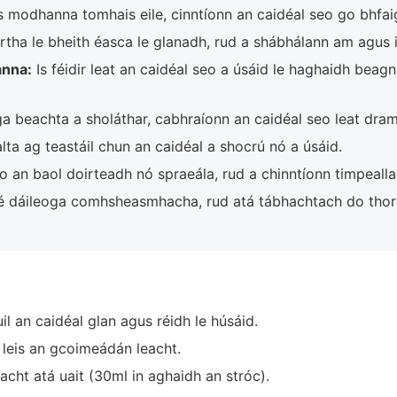
modhanna tomhais eile, cinntíonn an caidéal seo go bhfaigh
tha le bheith éasca le glanadh, rud a shábhálann am agus i
anna:
Is féidir leat an caidéal seo a úsáid le haghaidh beag
ga beachta a sholáthar, cabhraíonn an caidéal seo leat dram
ialta ag teastáil chun an caidéal a shocrú nó a úsáid.
 an baol doirteadh nó spraeála, rud a chinntíonn timpeallac
é dáileoga comhsheasmhacha, rud atá tábhachtach do thort
il an caidéal glan agus réidh le húsáid.
 leis an gcoimeádán leacht.
cht atá uait (30ml in aghaidh an stróc).