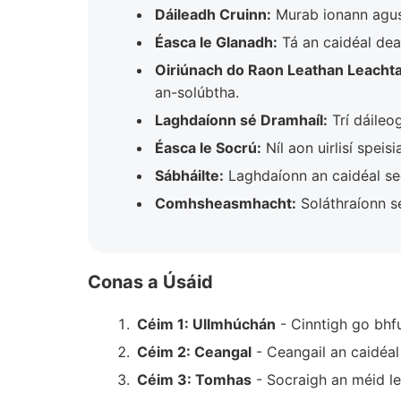
Dáileadh Cruinn:
Murab ionann agus 
Éasca le Glanadh:
Tá an caidéal dear
Oiriúnach do Raon Leathan Leacht
an-solúbtha.
Laghdaíonn sé Dramhaíl:
Trí dáileo
Éasca le Socrú:
Níl aon uirlisí speis
Sábháilte:
Laghdaíonn an caidéal seo
Comhsheasmhacht:
Soláthraíonn s
Conas a Úsáid
Céim 1: Ullmhúchán
- Cinntigh go bhfu
Céim 2: Ceangal
- Ceangail an caidéal
Céim 3: Tomhas
- Socraigh an méid lea