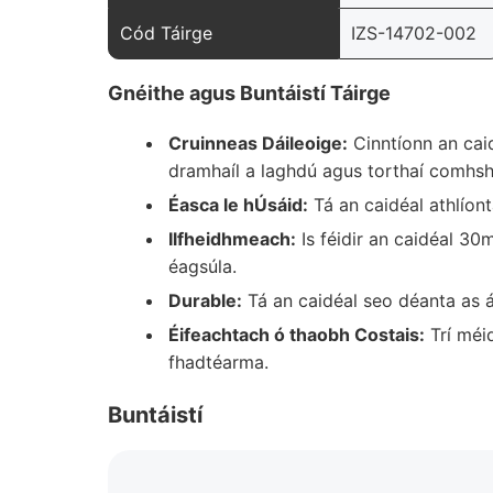
Cód Táirge
IZS-14702-002
Gnéithe agus Buntáistí Táirge
Cruinneas Dáileoige:
Cinntíonn an caid
dramhaíl a laghdú agus torthaí comhs
Éasca le hÚsáid:
Tá an caidéal athlíont
Ilfheidhmeach:
Is féidir an caidéal 30
éagsúla.
Durable:
Tá an caidéal seo déanta as á
Éifeachtach ó thaobh Costais:
Trí méid
fhadtéarma.
Buntáistí