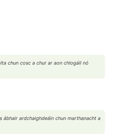
alta chun cosc a chur ar aon chlogáil nó
 as ábhair ardchaighdeáin chun marthanacht a