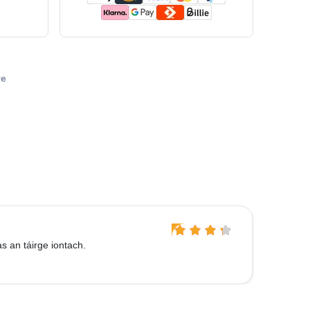
ve
Anette 
s an táirge iontach.
Fuair mé
seachada