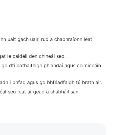
n uait gach uair, rud a chabhraíonn leat
at le caidéil den chineál seo.
e go dtí cothaithigh phlandaí agus ceimiceáin
adh i bhfad agus go bhféadfaidh tú brath air.
al seo leat airgead a shábháil san