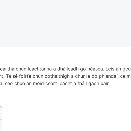
deartha chun leachtanna a dháileadh go héasca. Leis an gcum
ht. Tá sé foirfe chun cothaithigh a chur le do phlandaí, cei
éal seo chun an méid ceart leacht a fháil gach uair.