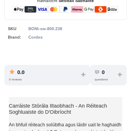
Ráthaíocht
Seiceáil Sábháilte
SKU
BONI-sw-800.238
Brand:
Cordes
0.0
0
0 reviews
questions
Carráiste Stórála Iltaobhach - An Réiteach
Soghluaiste do D'Oibríocht
An bhfuil réiteach solúbtha agus láidir uait le haghaidh