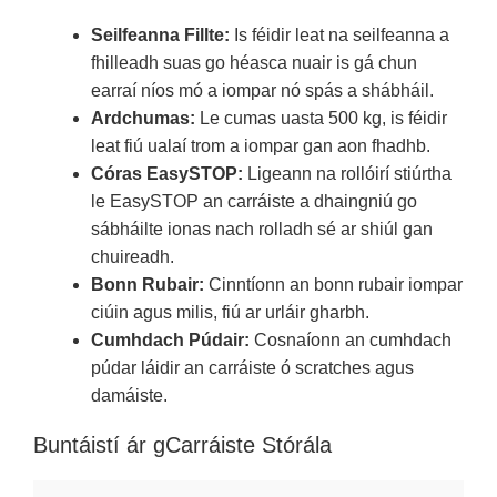
Seilfeanna Fillte:
Is féidir leat na seilfeanna a
fhilleadh suas go héasca nuair is gá chun
earraí níos mó a iompar nó spás a shábháil.
Ardchumas:
Le cumas uasta 500 kg, is féidir
leat fiú ualaí trom a iompar gan aon fhadhb.
Córas EasySTOP:
Ligeann na rollóirí stiúrtha
le EasySTOP an carráiste a dhaingniú go
sábháilte ionas nach rolladh sé ar shiúl gan
chuireadh.
Bonn Rubair:
Cinntíonn an bonn rubair iompar
ciúin agus milis, fiú ar urláir gharbh.
Cumhdach Púdair:
Cosnaíonn an cumhdach
púdar láidir an carráiste ó scratches agus
damáiste.
Buntáistí ár gCarráiste Stórála