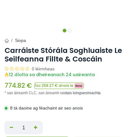
Siopa
Carráiste Stórála Soghluaiste Le
Seilfeanna Fillte & Coscáin
0 léirmheas
12 díolta sa dheireanach 24 uaireanta
774.82
€
Íoc
258.27
€ anois le
* san áireamh CLC,
san áireamh
costais loingseoireachta
8 tá daoine ag féachaint air seo anois