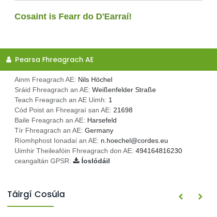
Cosaint is Fearr do D'Earraí!
Pearsa Fhreagrach AE
Ainm Freagrach AE:
Nils Höchel
Sráid Fhreagrach an AE:
Weißenfelder Straße
Teach Freagrach an AE Uimh:
1
Cód Poist an Fhreagraí san AE:
21698
Baile Freagrach an AE:
Harsefeld
Tír Fhreagrach an AE:
Germany
Ríomhphost Ionadaí an AE:
n.hoechel@cordes.eu
Uimhir Theileafóin Fhreagrach don AE:
494164816230
ceangaltán GPSR:
Íoslódáil
Táirgí Cosúla