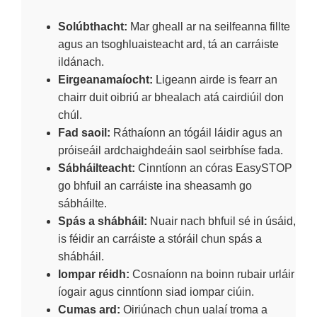
Solúbthacht:
Mar gheall ar na seilfeanna fillte
agus an tsoghluaisteacht ard, tá an carráiste
ildánach.
Eirgeanamaíocht:
Ligeann airde is fearr an
chairr duit oibriú ar bhealach atá cairdiúil don
chúl.
Fad saoil:
Ráthaíonn an tógáil láidir agus an
próiseáil ardchaighdeáin saol seirbhíse fada.
Sábháilteacht:
Cinntíonn an córas EasySTOP
go bhfuil an carráiste ina sheasamh go
sábháilte.
Spás a shábháil:
Nuair nach bhfuil sé in úsáid,
is féidir an carráiste a stóráil chun spás a
shábháil.
Iompar réidh:
Cosnaíonn na boinn rubair urláir
íogair agus cinntíonn siad iompar ciúin.
Cumas ard:
Oiriúnach chun ualaí troma a