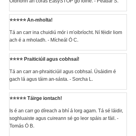
Oibríonn an córas EasySTOP go foirfe. - Peadar S.
⭐⭐⭐⭐⭐ An-mholta!
Tá an carr ina chuidiú mór i m'oibríocht. Ní féidir liom
ach é a mholadh. - Mícheál Ó C.
⭐⭐⭐⭐ Praiticiúil agus cobhsaí!
Tá an carr an-phraiticiúil agus cobhsaí. Úsáidim é
gach lá agus táim an-sásta. - Sorcha L.
⭐⭐⭐⭐⭐ Táirge iontach!
Is é an carr go díreach a bhí á lorg agam. Tá sé láidir,
soghluaiste agus cuireann sé go leor spáis ar fáil. -
Tomás Ó B.