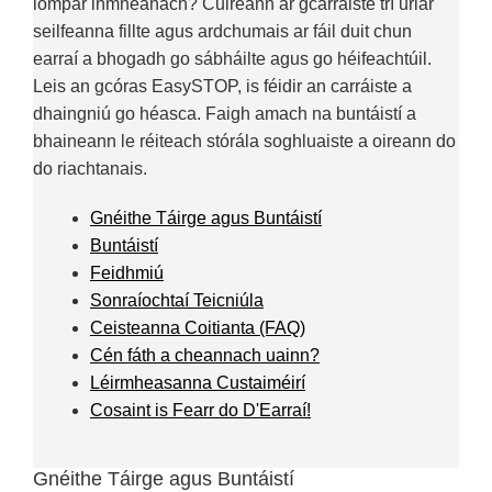
iompar inmheánach? Cuireann ár gcarráiste trí urlár
seilfeanna fillte agus ardchumais ar fáil duit chun
earraí a bhogadh go sábháilte agus go héifeachtúil.
Leis an gcóras EasySTOP, is féidir an carráiste a
dhaingniú go héasca. Faigh amach na buntáistí a
bhaineann le réiteach stórála soghluaiste a oireann do
do riachtanais.
Gnéithe Táirge agus Buntáistí
Buntáistí
Feidhmiú
Sonraíochtaí Teicniúla
Ceisteanna Coitianta (FAQ)
Cén fáth a cheannach uainn?
Léirmheasanna Custaiméirí
Cosaint is Fearr do D'Earraí!
Gnéithe Táirge agus Buntáistí