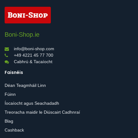
Boni-Shop.ie
info@boni-shop.com
+49 4221 45 77 700
Cabhrú & Tacaíocht
Faisnéis
Déan Teagmháil Linn
Fúinn
Íocaíocht agus Seachadadh
Treoracha maidir le Diúscairt Cadhnraí
Blag
Cashback