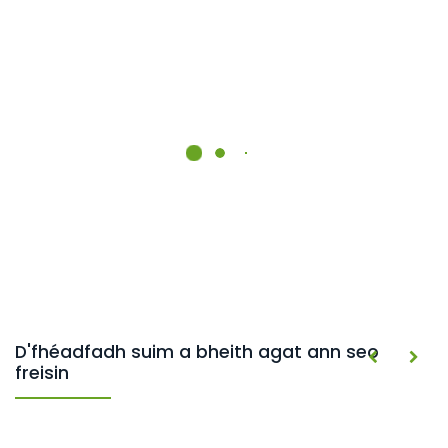
D'fhéadfadh suim a bheith agat ann seo
freisin