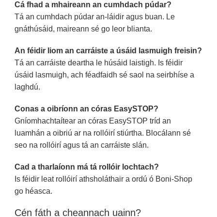
Cá fhad a mhaireann an cumhdach púdar?
Tá an cumhdach púdar an-láidir agus buan. Le
gnáthúsáid, maireann sé go leor blianta.
An féidir liom an carráiste a úsáid lasmuigh freisin?
Tá an carráiste deartha le húsáid laistigh. Is féidir
úsáid lasmuigh, ach féadfaidh sé saol na seirbhíse a
laghdú.
Conas a oibríonn an córas EasySTOP?
Gníomhachtaítear an córas EasySTOP tríd an
luamhán a oibriú ar na rollóirí stiúrtha. Blocálann sé
seo na rollóirí agus tá an carráiste slán.
Cad a tharlaíonn má tá rollóir lochtach?
Is féidir leat rollóirí athsholáthair a ordú ó Boni-Shop
go héasca.
Cén fáth a cheannach uainn?