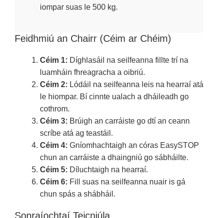
iompar suas le 500 kg.
Feidhmiú an Chairr (Céim ar Chéim)
Céim 1:
Díghlasáil na seilfeanna fillte trí na
luamháin fhreagracha a oibriú.
Céim 2:
Lódáil na seilfeanna leis na hearraí atá
le hiompar. Bí cinnte ualach a dháileadh go
cothrom.
Céim 3:
Brúigh an carráiste go dtí an ceann
scríbe atá ag teastáil.
Céim 4:
Gníomhachtaigh an córas EasySTOP
chun an carráiste a dhaingniú go sábháilte.
Céim 5:
Díluchtaigh na hearraí.
Céim 6:
Fill suas na seilfeanna nuair is gá
chun spás a shábháil.
Sonraíochtaí Teicniúla