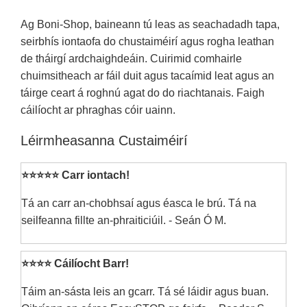
Ag Boni-Shop, baineann tú leas as seachadadh tapa,
seirbhís iontaofa do chustaiméirí agus rogha leathan
de tháirgí ardchaighdeáin. Cuirimid comhairle
chuimsitheach ar fáil duit agus tacaímid leat agus an
táirge ceart á roghnú agat do do riachtanais. Faigh
cáilíocht ar phraghas cóir uainn.
Léirmheasanna Custaiméirí
⭐⭐⭐⭐⭐ Carr iontach!
Tá an carr an-chobhsaí agus éasca le brú. Tá na
seilfeanna fillte an-phraiticiúil. - Seán Ó M.
⭐⭐⭐⭐ Cáilíocht Barr!
Táim an-sásta leis an gcarr. Tá sé láidir agus buan.