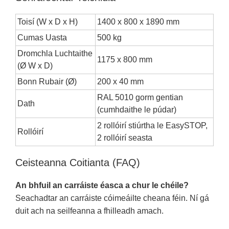
Toisí (W x D x H)
1400 x 800 x 1890 mm
Cumas Uasta
500 kg
Dromchla Luchtaithe
1175 x 800 mm
(Ø W x D)
Bonn Rubair (Ø)
200 x 40 mm
RAL 5010 gorm gentian
Dath
(cumhdaithe le púdar)
2 rollóirí stiúrtha le EasySTOP,
Rollóirí
2 rollóirí seasta
Ceisteanna Coitianta (FAQ)
An bhfuil an carráiste éasca a chur le chéile?
Seachadtar an carráiste cóimeáilte cheana féin. Ní gá
duit ach na seilfeanna a fhilleadh amach.