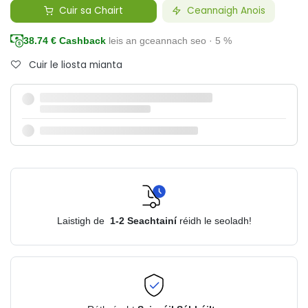
Cuir sa Chairt
Ceannaigh Anois
38.74
€ Cashback
leis an gceannach seo · 5 %
Cuir le liosta mianta
Laistigh de
1-2
Seachtainí
réidh le seoladh!