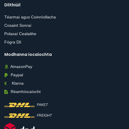
Dlíthiúil
Téarmaí agus Coinníollacha
Cosaint Sonraí
Polasaí Cealaithe
Fógra Dlí
Modhanna íocaíochta
AmazonPay
Paypal
Klarna
Réamhíocaíocht
PAKET
FREIGHT