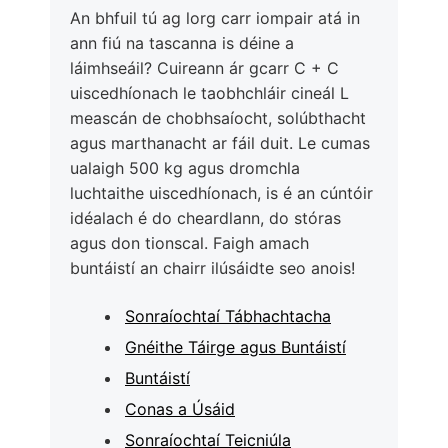
An bhfuil tú ag lorg carr iompair atá in
ann fiú na tascanna is déine a
láimhseáil? Cuireann ár gcarr C + C
uiscedhíonach le taobhchláir cineál L
meascán de chobhsaíocht, solúbthacht
agus marthanacht ar fáil duit. Le cumas
ualaigh 500 kg agus dromchla
luchtaithe uiscedhíonach, is é an cúntóir
idéalach é do cheardlann, do stóras
agus don tionscal. Faigh amach
buntáistí an chairr ilúsáidte seo anois!
Sonraíochtaí Tábhachtacha
Gnéithe Táirge agus Buntáistí
Buntáistí
Conas a Úsáid
Sonraíochtaí Teicniúla