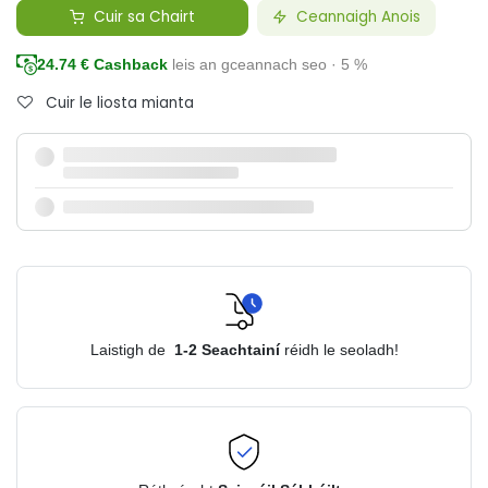
Cuir sa Chairt
Ceannaigh Anois
24.74
€ Cashback
leis an gceannach seo · 5 %
Cuir le liosta mianta
Laistigh de
1-2
Seachtainí
réidh le seoladh!