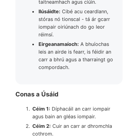
taitneamhach agus ciúin.
Ilúsáidte:
Cibé acu ceardlann,
stóras nó tionscal - tá ár gcarr
iompair oiriúnach do go leor
réimsí.
Eirgeanamaíoch:
A bhuíochas
leis an airde is fearr, is féidir an
carr a bhrú agus a tharraingt go
compordach.
Conas a Úsáid
Céim 1:
Díphacáil an carr iompair
agus bain an gléas iompair.
Céim 2:
Cuir an carr ar dhromchla
cothrom.