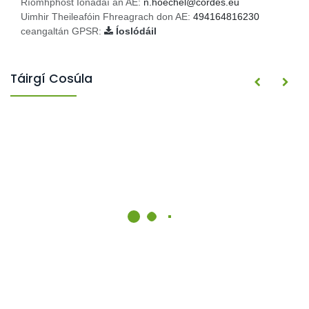
Ríomhphost Ionadaí an AE:
n.hoechel@cordes.eu
Uimhir Theileafóin Fhreagrach don AE:
494164816230
ceangaltán GPSR:
Íoslódáil
Táirgí Cosúla