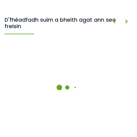
D'fhéadfadh suim a bheith agat ann seo
freisin