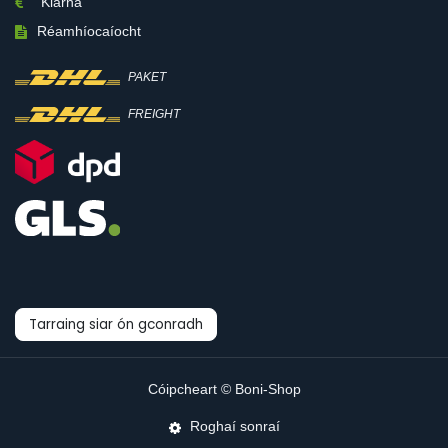
Klarna
Réamhíocaíocht
PAKET
FREIGHT
Tarraing siar ón gconradh
Cóipcheart © Boni-Shop
Roghaí sonraí