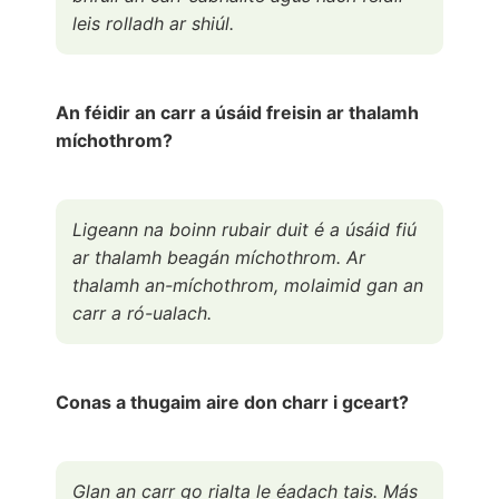
leis rolladh ar shiúl.
An féidir an carr a úsáid freisin ar thalamh
míchothrom?
Ligeann na boinn rubair duit é a úsáid fiú
ar thalamh beagán míchothrom. Ar
thalamh an-míchothrom, molaimid gan an
carr a ró-ualach.
Conas a thugaim aire don charr i gceart?
Glan an carr go rialta le éadach tais. Más