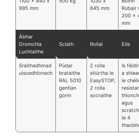
1100 x 840 x
500 kg
1030 x
Boinn
995 mm
645 mm
Rubair
200 x 
mm
Ábhar
Dromchla
Sciath
Rollaí
Eile
Luchtaithe
Sraithadhmad
Púdar
2 rolla
Is féidi
uiscedhíonach
brataithe
stiúrtha le
a shle
RAL 5010
EasySTOP,
le chéil
gentian
2 rolla
resista
gorm
socraithe
thionch
agus
scratch
le 4
thaobhc