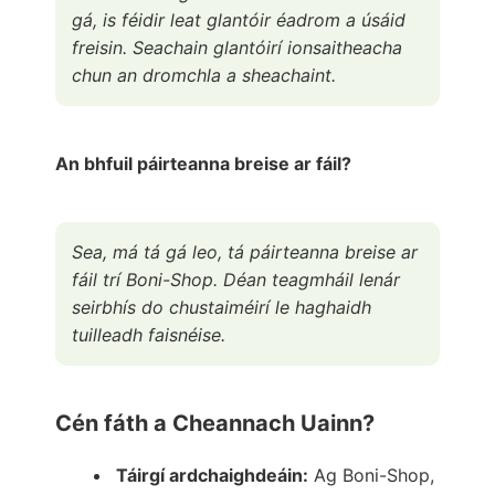
gá, is féidir leat glantóir éadrom a úsáid
freisin. Seachain glantóirí ionsaitheacha
chun an dromchla a sheachaint.
An bhfuil páirteanna breise ar fáil?
Sea, má tá gá leo, tá páirteanna breise ar
fáil trí Boni-Shop. Déan teagmháil lenár
seirbhís do chustaiméirí le haghaidh
tuilleadh faisnéise.
Cén fáth a Cheannach Uainn?
Táirgí ardchaighdeáin:
Ag Boni-Shop,