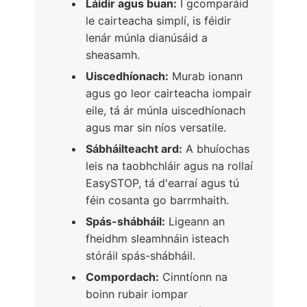
Láidir agus buan:
I gcomparáid
le cairteacha simplí, is féidir
lenár múnla dianúsáid a
sheasamh.
Uiscedhíonach:
Murab ionann
agus go leor cairteacha iompair
eile, tá ár múnla uiscedhíonach
agus mar sin níos versatile.
Sábháilteacht ard:
A bhuíochas
leis na taobhchláir agus na rollaí
EasySTOP, tá d'earraí agus tú
féin cosanta go barrmhaith.
Spás-shábháil:
Ligeann an
fheidhm sleamhnáin isteach
stóráil spás-shábháil.
Compordach:
Cinntíonn na
boinn rubair iompar