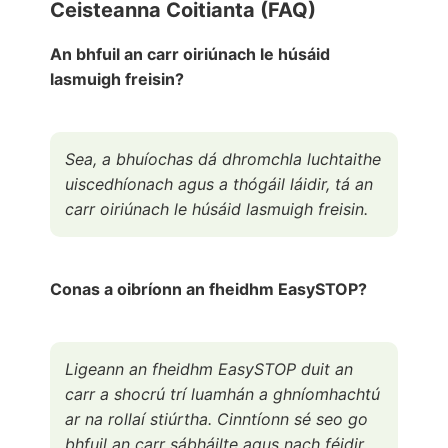
Ceisteanna Coitianta (FAQ)
An bhfuil an carr oiriúnach le húsáid
lasmuigh freisin?
Sea, a bhuíochas dá dhromchla luchtaithe
uiscedhíonach agus a thógáil láidir, tá an
carr oiriúnach le húsáid lasmuigh freisin.
Conas a oibríonn an fheidhm EasySTOP?
Ligeann an fheidhm EasySTOP duit an
carr a shocrú trí luamhán a ghníomhachtú
ar na rollaí stiúrtha. Cinntíonn sé seo go
bhfuil an carr sábháilte agus nach féidir