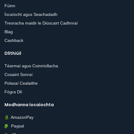
Fúinn
Íocaíocht agus Seachadadh
Treoracha maidir le Diúscairt Cadhnraí
Blag
Cashback
Dlíthiúil
Téarmaí agus Coinníollacha
Cosaint Sonraí
Polasaí Cealaithe
Fógra Dlí
Modhanna íocaíochta
AmazonPay
Paypal