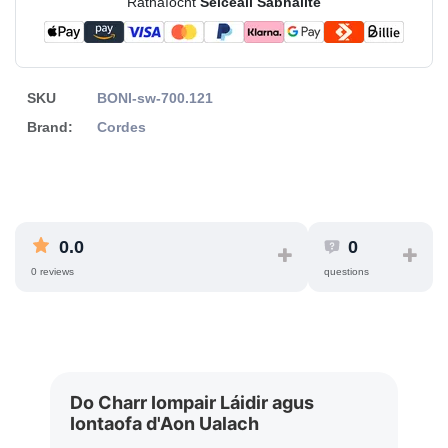
Ráthaíocht
Seiceáil Sábháilte
SKU
BONI-sw-700.121
Brand:
Cordes
0.0
0
0 reviews
questions
Do Charr Iompair Láidir agus
Iontaofa d'Aon Ualach