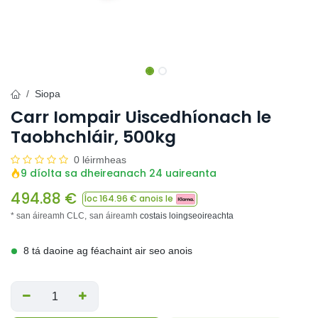
Siopa
Carr Iompair Uiscedhíonach le
Taobhchláir, 500kg
0 léirmheas
9 díolta sa dheireanach 24 uaireanta
494.88
€
Íoc
164.96
€ anois le
* san áireamh CLC,
san áireamh
costais loingseoireachta
8 tá daoine ag féachaint air seo anois