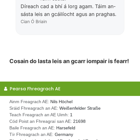
Díreach cad a bhí á lorg agam. Táim an-
sásta leis an gcáilíocht agus an praghas.
Cian Ó Briain
Cosain do lasta leis an gcarr iompair is fearr!
Pearsa Fhreagrach AE
Ainm Freagrach AE:
Nils Höchel
Sráid Fhreagrach an AE:
Weißenfelder Straße
Teach Freagrach an AE Uimh:
1
Cód Poist an Fhreagraí san AE:
21698
Baile Freagrach an AE:
Harsefeld
Tír Fhreagrach an AE:
Germany