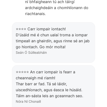
ní bhfaigheann tú ach táirgí
ardchaighdeáin a chomhlíonann do
riachtanais.
⭐⭐⭐⭐ Carr iompair iontach!
D'úsáid mé é chun ualaí troma a iompar
timpeall an ghairdín, agus rinne sé an jab
go hiontach. Go mór molta!
Seán Ó Súilleabháin
⭐⭐⭐⭐⭐ An carr iompair is fearr a
cheannaigh mé riamh!
Thar barr ar fad. Tá sé láidir,
uiscedhíonach, agus éasca le húsáid.
Táim an-sásta leis an gceannach seo.
Nóra Ní Chonaill