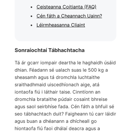
Ceisteanna Coitianta (FAQ)
Cén fáth a Cheannach Uainn?
Léirmheasanna Cliaint
Sonraíochtaí Tábhachtacha
Tá ár gcarr iompair deartha le haghaidh úsáid
dhian. Féadann sé ualach suas le 500 kg a
sheasamh agus tá dromchla luchtaithe
sraithadhmaid uiscedhíonach aige, atá
iontaofa fiú i láthair taise. Cinntíonn an
dromchla brataithe púdair cosaint bhreise
agus saol seirbhíse fada. Cén fáth a bhfuil sé
seo tábhachtach duit? Faigheann tú carr láidir
agus buan a dhéanann a dhícheall go
hiontaofa fiú faoi dhálaí deacra agus a