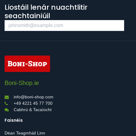
Liostáil lenár nuachtlitir
seachtainiúil
Boni-Shop.ie
info@boni-shop.com
+49 4221 45 77 700
Cabhrú & Tacaíocht
Faisnéis
Déan Teagmháil Linn