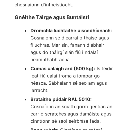
chosnaíonn d'infheistíocht.
Gnéithe Táirge agus Buntáistí
Dromchla luchtaithe uiscedhíonach:
Cosnaíonn sé d'earraí ó thaise agus
fliuchras. Mar sin, fanann d'ábhair
agus do tháirgí slán fiú i ndálaí
neamhfhabhracha.
Cumas ualaigh ard (500 kg):
Is féidir
leat fiú ualaí troma a iompar go
héasca. Sábhálann sé seo am agus
iarracht.
Brataithe púdair RAL 5010:
Cosnaíonn an sciath gorm gentian an
carr ó scratches agus damáiste agus
cinntíonn sé saol seirbhíse fada.
Bonn rubair:
Cinntíonn na rothaí