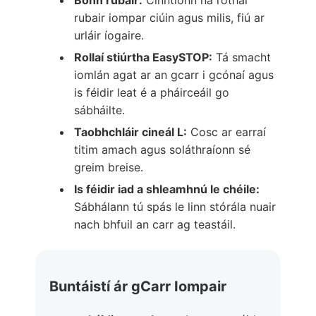
rubair iompar ciúin agus milis, fiú ar
urláir íogaire.
Rollaí stiúrtha EasySTOP:
Tá smacht
iomlán agat ar an gcarr i gcónaí agus
is féidir leat é a pháirceáil go
sábháilte.
Taobhchláir cineál L:
Cosc ar earraí
titim amach agus soláthraíonn sé
greim breise.
Is féidir iad a shleamhnú le chéile:
Sábhálann tú spás le linn stórála nuair
nach bhfuil an carr ag teastáil.
Buntáistí ár gCarr Iompair