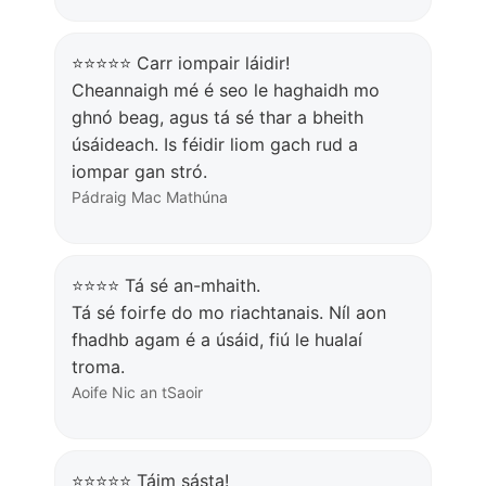
⭐⭐⭐⭐⭐ Carr iompair láidir!
Cheannaigh mé é seo le haghaidh mo
ghnó beag, agus tá sé thar a bheith
úsáideach. Is féidir liom gach rud a
iompar gan stró.
Pádraig Mac Mathúna
⭐⭐⭐⭐ Tá sé an-mhaith.
Tá sé foirfe do mo riachtanais. Níl aon
fhadhb agam é a úsáid, fiú le hualaí
troma.
Aoife Nic an tSaoir
⭐⭐⭐⭐⭐ Táim sásta!