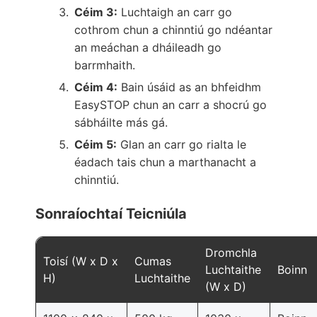
Céim 3:
Luchtaigh an carr go
cothrom chun a chinntiú go ndéantar
an meáchan a dháileadh go
barrmhaith.
Céim 4:
Bain úsáid as an bhfeidhm
EasySTOP chun an carr a shocrú go
sábháilte más gá.
Céim 5:
Glan an carr go rialta le
éadach tais chun a marthanacht a
chinntiú.
Sonraíochtaí Teicniúla
Dromchla
Toisí (W x D x
Cumas
Luchtaithe
Boinn
H)
Luchtaithe
(W x D)