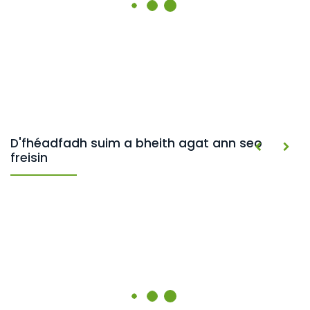
D'fhéadfadh suim a bheith agat ann seo
freisin