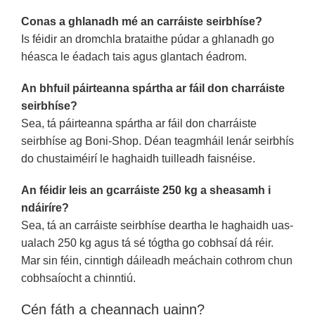
Conas a ghlanadh mé an carráiste seirbhíse?
Is féidir an dromchla brataithe púdar a ghlanadh go
héasca le éadach tais agus glantach éadrom.
An bhfuil páirteanna spártha ar fáil don charráiste
seirbhíse?
Sea, tá páirteanna spártha ar fáil don charráiste
seirbhíse ag Boni-Shop. Déan teagmháil lenár seirbhís
do chustaiméirí le haghaidh tuilleadh faisnéise.
An féidir leis an gcarráiste 250 kg a sheasamh i
ndáiríre?
Sea, tá an carráiste seirbhíse deartha le haghaidh uas-
ualach 250 kg agus tá sé tógtha go cobhsaí dá réir.
Mar sin féin, cinntigh dáileadh meáchain cothrom chun
cobhsaíocht a chinntiú.
Cén fáth a cheannach uainn?