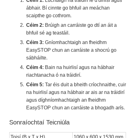
Céim 1:
Luchtaigh na tráidirí le d'uirlisí agus
ábhair. Bí cinnte go bhfuil an meáchan
scaipthe go cothrom.
Céim 2:
Brúigh an carráiste go dtí an áit a
bhfuil sé ag teastáil.
Céim 3:
Gníomhachtaigh an fheidhm
EasySTOP chun an carráiste a shocrú go
sábháilte.
Céim 4:
Bain na huirlisí agus na hábhair
riachtanacha ó na tráidirí.
Céim 5:
Tar éis duit a bheith críochnaithe, cuir
na huirlisí agus na hábhair ar ais ar na tráidirí
agus díghníomhachtaigh an fheidhm
EasySTOP chun an carráiste a bhogadh arís.
Sonraíochtaí Teicniúla
Toisí (B x T x H)
1060 x 600 x 1530 mm