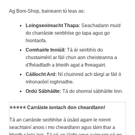
Ag Boni-Shop, baineann tú leas as:
Loingseoireacht Thapa:
Seachadann muid
do charráiste seirbhíse go tapa agus go
hiontaofa.
Comhairle Inniúil:
Tá ár seirbhís do
chustaiméirí ar fáil chun aon cheisteanna a
d'fhéadfadh a bheith agat a fhreagairt.
Cáilíocht Ard:
Ní chuirimid ach táirgí ar fáil ó
mhonaróirí roghnaithe.
Ordú Sábháilte:
Tá do shonraí sábháilte linn.
⭐⭐⭐⭐⭐ Carráiste iontach don cheardlann!
Tá an carráiste seirbhíse á úsáid agam le roinnt
seachtainí anois i mo cheardlann agus táim thar a
bheith sásta leis. Tá sé an-láidir agus cuireann sé go