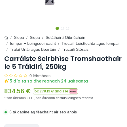
Siopa
Siopa
Soláthairtí Oibriúcháin
Iompar + Loingseoireacht
Trucailí Lóistíochta agus Iompair
Tralaí Urlár agus Beartáin
Trucailí Stórais
Carráiste Seirbhíse Tromshaothair
le 5 Tráidirí, 250kg
0 léirmheas
15 díolta sa dheireanach 24 uaireanta
834.56
€
Íoc
278.19
€ anois le
* san áireamh CLC,
san áireamh
costais loingseoireachta
5 tá daoine ag féachaint air seo anois