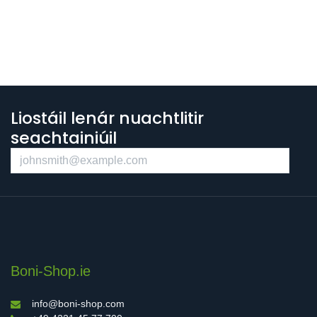
Liostáil lenár nuachtlitir
seachtainiúil
Boni-Shop.ie
info@boni-shop.com