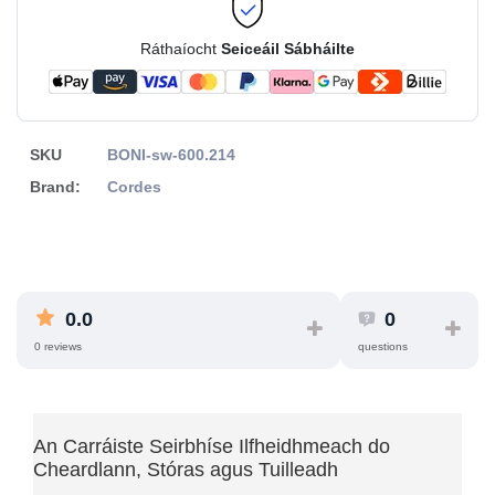
Ráthaíocht
Seiceáil Sábháilte
SKU
BONI-sw-600.214
Brand:
Cordes
0.0
0
0 reviews
questions
An Carráiste Seirbhíse Ilfheidhmeach do
Cheardlann, Stóras agus Tuilleadh