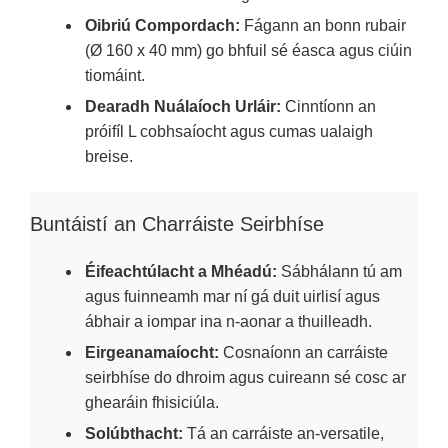
Oibriú Compordach:
Fágann an bonn rubair
(Ø 160 x 40 mm) go bhfuil sé éasca agus ciúin
tiomáint.
Dearadh Nuálaíoch Urláir:
Cinntíonn an
próifíl L cobhsaíocht agus cumas ualaigh
breise.
Buntáistí an Charráiste Seirbhíse
Éifeachtúlacht a Mhéadú:
Sábhálann tú am
agus fuinneamh mar ní gá duit uirlisí agus
ábhair a iompar ina n-aonar a thuilleadh.
Eirgeanamaíocht:
Cosnaíonn an carráiste
seirbhíse do dhroim agus cuireann sé cosc ar
ghearáin fhisiciúla.
Solúbthacht:
Tá an carráiste an-versatile,