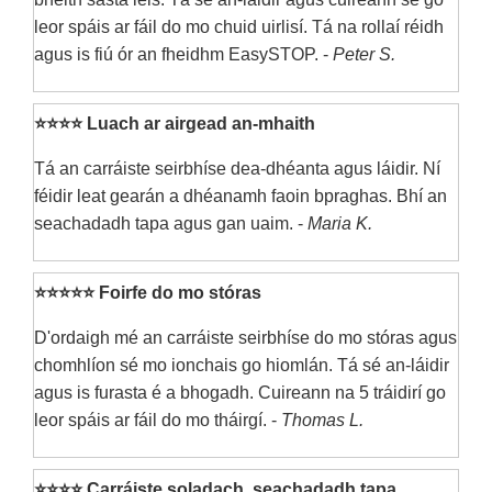
leor spáis ar fáil do mo chuid uirlisí. Tá na rollaí réidh
agus is fiú ór an fheidhm EasySTOP. -
Peter S.
⭐⭐⭐⭐ Luach ar airgead an-mhaith
Tá an carráiste seirbhíse dea-dhéanta agus láidir. Ní
féidir leat gearán a dhéanamh faoin bpraghas. Bhí an
seachadadh tapa agus gan uaim. -
Maria K.
⭐⭐⭐⭐⭐ Foirfe do mo stóras
D'ordaigh mé an carráiste seirbhíse do mo stóras agus
chomhlíon sé mo ionchais go hiomlán. Tá sé an-láidir
agus is furasta é a bhogadh. Cuireann na 5 tráidirí go
leor spáis ar fáil do mo tháirgí. -
Thomas L.
⭐⭐⭐⭐ Carráiste soladach, seachadadh tapa