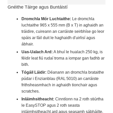
Gnéithe Táirge agus Buntáistí
Dromchla Mór Luchtaithe:
Le dromchla
luchtaithe 965 x 555 mm (B x T) in aghaidh an
tráidire, cuireann an carráiste seirbhíse go leor
spáis ar fáil duit le haghaidh d'uirlisí agus
ábhair.
Uas-Ualach Ard:
A bhuí le hualach 250 kg, is
féidir leat fiú rudaí troma a iompar gan fadhb ar
bith.
Tógáil Láidir:
Déanann an dromchla brataithe
púdar i Enzianblau (RAL 5010) an carráiste
frithsheasmhach in aghaidh tionchair agus
scratches.
Inláimhsitheacht:
Cinntíonn na 2 roth stiúrtha
le EasySTOP agus 2 roth seasta
inláimhsitheacht ard agus seasamh sábháilte.