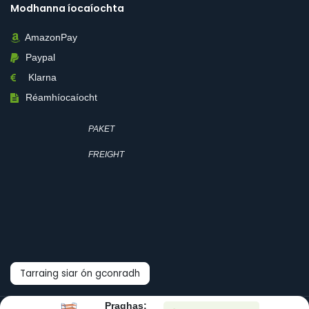
Modhanna íocaíochta
AmazonPay
Paypal
Klarna
Réamhíocaíocht
PAKET
FREIGHT
Tarraing siar ón gconradh
Praghas: