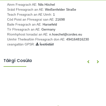
Ainm Freagrach AE:
Nils Höchel
Sráid Fhreagrach an AE:
Weißenfelder Straße
Teach Freagrach an AE Uimh:
1
Cód Poist an Fhreagraí san AE:
21698
Baile Freagrach an AE:
Harsefeld
Tír Fhreagrach an AE:
Germany
Ríomhphost Ionadaí an AE:
n.hoechel@cordes.eu
Uimhir Theileafóin Fhreagrach don AE:
494164816230
ceangaltán GPSR:
Íoslódáil
Táirgí Cosúla