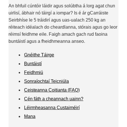
An bhfuil cúntóir láidir agus solúbtha á lorg agat chun
uirlisí, ábhair nó táirgí a iompar? Is é ár gCarráiste
Seirbhíse le 5 tráidirí agus uas-ualach 250 kg an
réiteach idéalach do cheardlanna, stórais agus go leor
réimsí feidhme eile. Faigh amach gach rud faoina
buntáistí agus a fheidhmeanna anseo.
Gnéithe Táirge
Buntáistí
Feidhmiú
Sonraíochtaí Teicniúla
Ceisteanna Coitianta (FAQ)
Cén fáth a cheannach uainn?
Léirmheasanna Custaiméirí
Mana