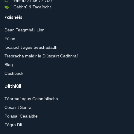
+49 4221 45 77 700
Cabhrú & Tacaíocht
Faisnéis
Déan Teagmháil Linn
Fúinn
Íocaíocht agus Seachadadh
Treoracha maidir le Diúscairt Cadhnraí
Blag
Cashback
Dlíthiúil
Téarmaí agus Coinníollacha
Cosaint Sonraí
Polasaí Cealaithe
Fógra Dlí