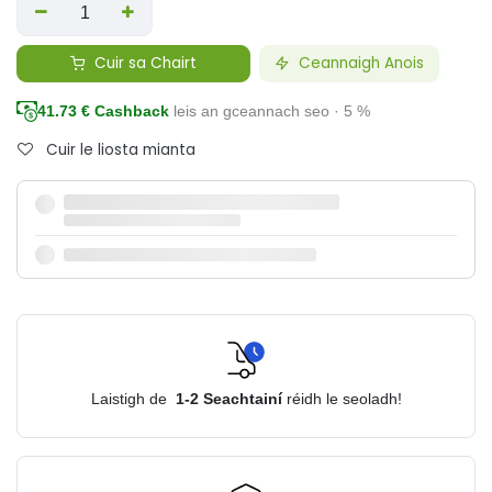
Cuir sa Chairt
Ceannaigh Anois
41.73
€ Cashback
leis an gceannach seo · 5 %
Cuir le liosta mianta
Laistigh de
1-2
Seachtainí
réidh le seoladh!