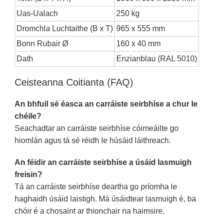
Uas-Ualach
250 kg
Dromchla Luchtaithe (B x T)
965 x 555 mm
Bonn Rubair Ø
160 x 40 mm
Dath
Enzianblau (RAL 5010)
Ceisteanna Coitianta (FAQ)
An bhfuil sé éasca an carráiste seirbhíse a chur le
chéile?
Seachadtar an carráiste seirbhíse cóimeáilte go
hiomlán agus tá sé réidh le húsáid láithreach.
An féidir an carráiste seirbhíse a úsáid lasmuigh
freisin?
Tá an carráiste seirbhíse deartha go príomha le
haghaidh úsáid laistigh. Má úsáidtear lasmuigh é, ba
chóir é a chosaint ar thionchair na haimsire.