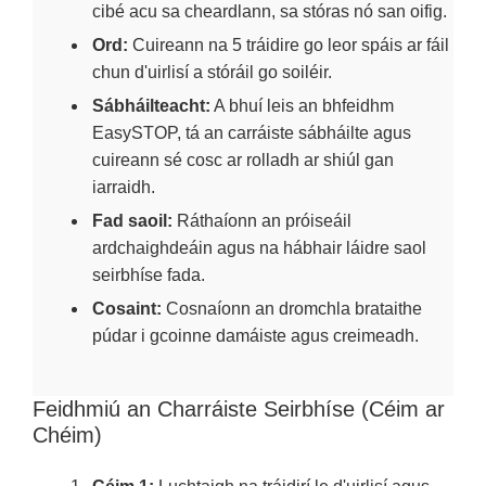
cibé acu sa cheardlann, sa stóras nó san oifig.
Ord:
Cuireann na 5 tráidire go leor spáis ar fáil
chun d'uirlisí a stóráil go soiléir.
Sábháilteacht:
A bhuí leis an bhfeidhm
EasySTOP, tá an carráiste sábháilte agus
cuireann sé cosc ar rolladh ar shiúl gan
iarraidh.
Fad saoil:
Ráthaíonn an próiseáil
ardchaighdeáin agus na hábhair láidre saol
seirbhíse fada.
Cosaint:
Cosnaíonn an dromchla brataithe
púdar i gcoinne damáiste agus creimeadh.
Feidhmiú an Charráiste Seirbhíse (Céim ar
Chéim)