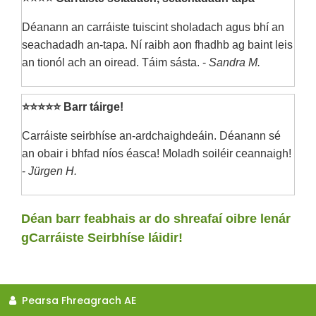
Déanann an carráiste tuiscint sholadach agus bhí an
seachadadh an-tapa. Ní raibh aon fhadhb ag baint leis
an tionól ach an oiread. Táim sásta. -
Sandra M.
⭐⭐⭐⭐⭐ Barr táirge!
Carráiste seirbhíse an-ardchaighdeáin. Déanann sé
an obair i bhfad níos éasca! Moladh soiléir ceannaigh!
-
Jürgen H.
Déan barr feabhais ar do shreafaí oibre lenár
gCarráiste Seirbhíse láidir!
Pearsa Fhreagrach AE