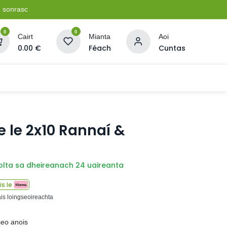
e sonrasc
0
0
Cairt
Mianta
Aoi
0.00
€
Féach
Cuntas
Soláthairtí Oibríochta
Pleananna + Líonta
e le 2x10 Rannaí &
olta sa dheireanach 24 uaireanta
s le
ais loingseoireachta
seo anois