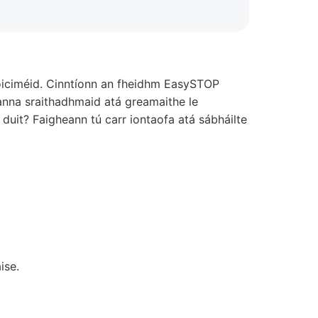
dhoiciméid. Cinntíonn an fheidhm EasySTOP
eanna sraithadhmaid atá greamaithe le
uit? Faigheann tú carr iontaofa atá sábháilte
ise.