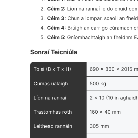
Céim 2:
Líon na rannaí le do chuid co
Céim 3:
Chun a iompar, scaoil an fhe
Céim 4:
Brúigh an carr go cúramach chu
Céim 5:
Gníomhachtaigh an fheidhm Eas
Sonraí Teicniúla
Toisí (B x T x H)
690 x 860 x 2015 
Cumas ualaigh
500 kg
Líon na rannaí
2 x 10 (10 in aghaid
Trastomhas roth
160 x 40 mm
Leithead rannáin
305 mm