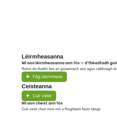
Léirmheasanna
Níl aon léirmheasanna ann fós — d'fhéadfadh gu
Roinn do thaithí leis an gceannach seo agus cabhraigh le
Fág Léirmheas
Ceisteanna
Cuir ceist
Níl aon cheist ann fós
Cuir ceist chun níos mó a fhoghlaim faoin táirge