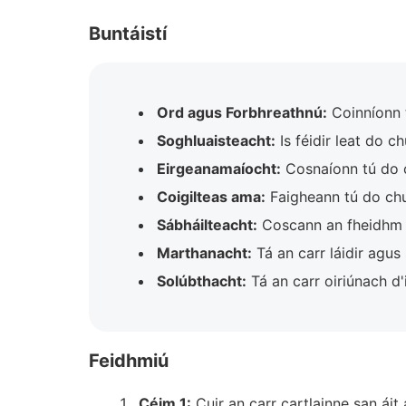
Buntáistí
Ord agus Forbhreathnú:
Coinníonn 
Soghluaisteacht:
Is féidir leat do c
Eirgeanamaíocht:
Cosnaíonn tú do 
Coigilteas ama:
Faigheann tú do chu
Sábháilteacht:
Coscann an fheidhm E
Marthanacht:
Tá an carr láidir agus 
Solúbthacht:
Tá an carr oiriúnach d'
Feidhmiú
Céim 1:
Cuir an carr cartlainne san áit 