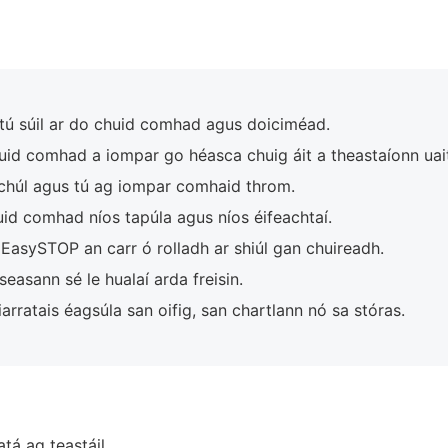
tú súil ar do chuid comhad agus doiciméad.
huid comhad a iompar go héasca chuig áit a theastaíonn uait
chúl agus tú ag iompar comhaid throm.
id comhad níos tapúla agus níos éifeachtaí.
asySTOP an carr ó rolladh ar shiúl gan chuireadh.
seasann sé le hualaí arda freisin.
iarratais éagsúla san oifig, san chartlann nó sa stóras.
atá ag teastáil.