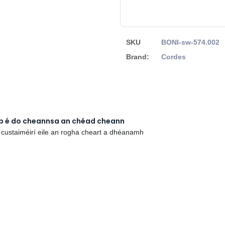
SKU
BONI-sw-574.002
Brand:
Cordes
rb é do cheannsa an chéad cheann
 custaiméirí eile an rogha cheart a dhéanamh