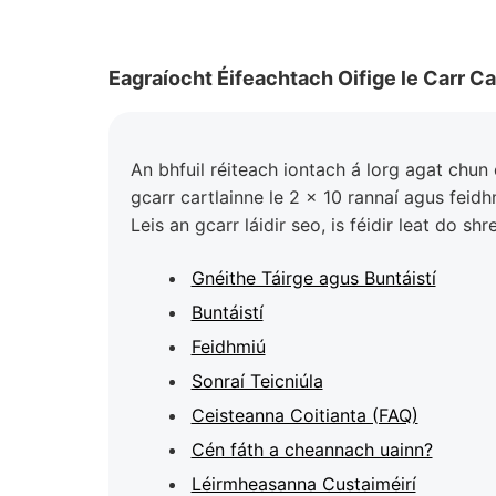
Eagraíocht Éifeachtach Oifige le Carr Ca
An bhfuil réiteach iontach á lorg agat chun
gcarr cartlainne le 2 x 10 rannaí agus fei
Leis an gcarr láidir seo, is féidir leat do s
Gnéithe Táirge agus Buntáistí
Buntáistí
Feidhmiú
Sonraí Teicniúla
Ceisteanna Coitianta (FAQ)
Cén fáth a cheannach uainn?
Léirmheasanna Custaiméirí