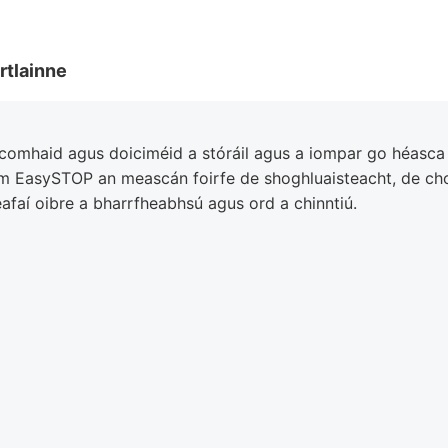
rtlainne
 comhaid agus doiciméid a stóráil agus a iompar go héasca 
dhm EasySTOP an meascán foirfe de shoghluaisteacht, de ch
hreafaí oibre a bharrfheabhsú agus ord a chinntiú.