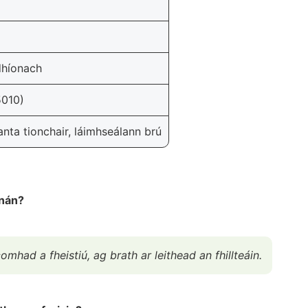
dhíonach
5010)
anta tionchair, láimhseálann brú
nnán?
comhad a fheistiú, ag brath ar leithead an fhillteáin.