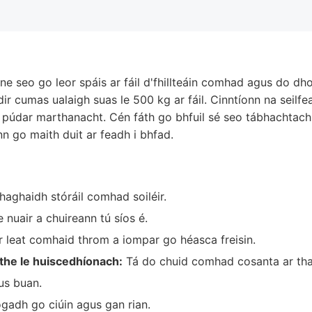
inne seo go leor spáis ar fáil d'fhillteáin comhad agus do 
dir cumas ualaigh suas le 500 kg ar fáil. Cinntíonn na seilf
púdar marthanacht. Cén fáth go bhfuil sé seo tábhachtach d
n go maith duit ar feadh i bhfad.
haghaidh stóráil comhad soiléir.
 nuair a chuireann tú síos é.
ir leat comhaid throm a iompar go héasca freisin.
the le huiscedhíonach:
Tá do chuid comhad cosanta ar tha
us buan.
hogadh go ciúin agus gan rian.