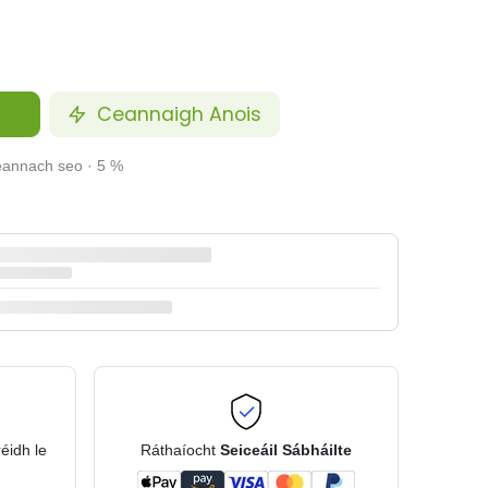
Ceannaigh Anois
ceannach seo · 5 %
réidh le
Ráthaíocht
Seiceáil Sábháilte