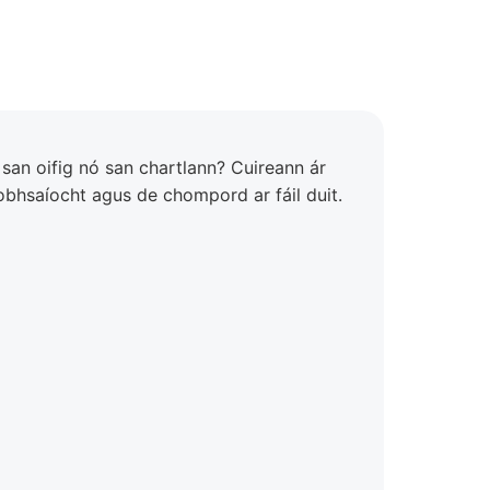
san oifig nó san chartlann? Cuireann ár
obhsaíocht agus de chompord ar fáil duit.