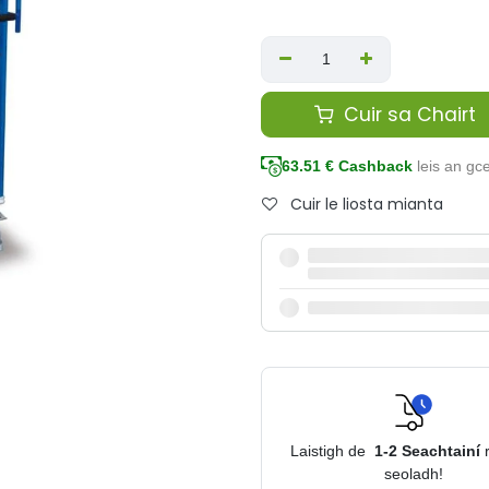
Cuir sa Chairt
63.51
€ Cashback
leis an g
Cuir le liosta mianta
Laistigh de
1-2
Seachtainí
seoladh!