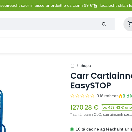
eoireacht saor in aisce ar orduithe os cionn 99 €*
Íocaíocht shlán l
Lasmuigh
Trealamh Peataí
Sláintíocht + Uisceadú
Siopa
Carr Cartlainn
EasySTOP
9 dí
0 léirmheas
1270.28
€
Íoc
423.43
€ anoi
* san áireamh CLC,
san áireamh
cost
10 tá daoine ag féachaint air 