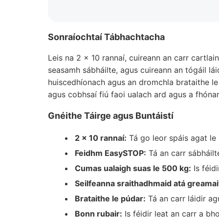
Sonraíochtaí Tábhachtacha
Leis na 2 x 10 rannaí, cuireann an carr cartla
seasamh sábháilte, agus cuireann an tógáil lái
huiscedhíonach agus an dromchla brataithe le 
agus cobhsaí fiú faoi ualach ard agus a fhónan
Gnéithe Táirge agus Buntáistí
2 x 10 rannaí:
Tá go leor spáis agat le 
Feidhm EasySTOP:
Tá an carr sábháilte
Cumas ualaigh suas le 500 kg:
Is féid
Seilfeanna sraithadhmaid atá greamai
Brataithe le púdar:
Tá an carr láidir ag
Bonn rubair:
Is féidir leat an carr a b