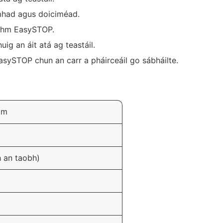
mhad agus doiciméad.
idhm EasySTOP.
ig an áit atá ag teastáil.
ySTOP chun an carr a pháirceáil go sábháilte.
mm
h an taobh)