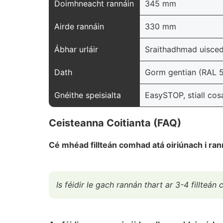
Doimhneacht rannáin
345 mm
Airde rannáin
330 mm
Ábhar urláir
Sraithadhmad uisce
Dath
Gorm gentian (RAL 
Gnéithe speisialta
EasySTOP, stiall cos
Ceisteanna Coitianta (FAQ)
Cé mhéad fillteán comhad atá oiriúnach i ra
Is féidir le gach rannán thart ar 3-4 fillteán 