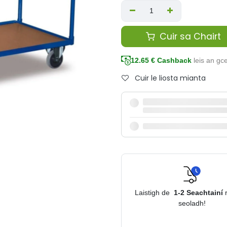
Cuir sa Chairt
12.65
€ Cashback
leis an g
Cuir le liosta mianta
Laistigh de
1-2
Seachtainí
seoladh!