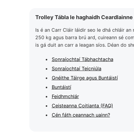
Trolley Tábla le haghaidh Ceardlainne
Is é an Carr Cláir láidir seo le dhá chláir a
250 kg agus barra brú ard, cuireann sé com
is gá duit an carr a leagan síos. Déan do shr
Sonraíochtaí Tábhachtacha
Sonraíochtaí Teicniúla
Gnéithe Táirge agus Buntáistí
Buntáistí
Feidhmchlár
Ceisteanna Coitianta (FAQ)
Cén fáth ceannach uainn?