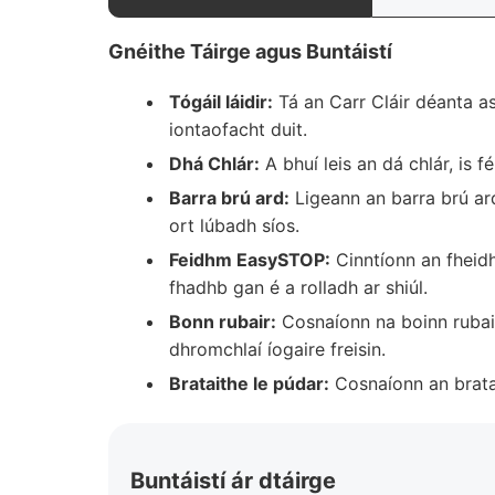
Gnéithe Táirge agus Buntáistí
Tógáil láidir:
Tá an Carr Cláir déanta as
iontaofacht duit.
Dhá Chlár:
A bhuí leis an dá chlár, is 
Barra brú ard:
Ligeann an barra brú ard 
ort lúbadh síos.
Feidhm EasySTOP:
Cinntíonn an fheidhm
fhadhb gan é a rolladh ar shiúl.
Bonn rubair:
Cosnaíonn na boinn rubair 
dhromchlaí íogaire freisin.
Brataithe le púdar:
Cosnaíonn an bratai
Buntáistí ár dtáirge