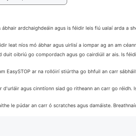
 ábhair ardchaighdeáin agus is féidir leis fiú ualaí arda a 
féidir leat níos mó ábhar agus uirlisí a iompar ag an am céa
duit oibriú go compordach agus go cairdiúil ar ais. Is féidir
 EasySTOP ar na rollóirí stiúrtha go bhfuil an carr sábháilt
d'urláir agus cinntíonn siad go ritheann an carr go réidh. I
the le púdar an carr ó scratches agus damáiste. Breathnaíon