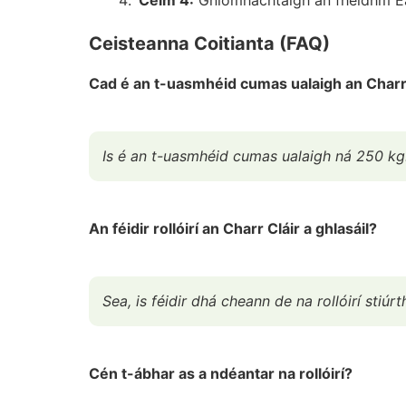
Ceisteanna Coitianta (FAQ)
Cad é an t-uasmhéid cumas ualaigh an Charr
Is é an t-uasmhéid cumas ualaigh ná 250 kg
An féidir rollóirí an Charr Cláir a ghlasáil?
Sea, is féidir dhá cheann de na rollóirí stiú
Cén t-ábhar as a ndéantar na rollóirí?