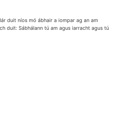
hlár duit níos mó ábhair a iompar ag an am
tach duit: Sábhálann tú am agus iarracht agus tú