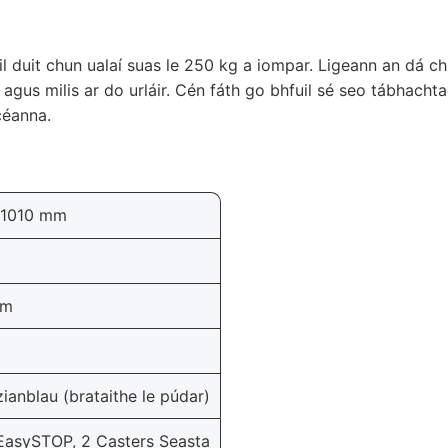
áil duit chun ualaí suas le 250 kg a iompar. Ligeann an dá c
h agus milis ar do urláir. Cén fáth go bhfuil sé seo tábhach
céanna.
 1010 mm
mm
anblau (brataithe le púdar)
 EasySTOP, 2 Casters Seasta