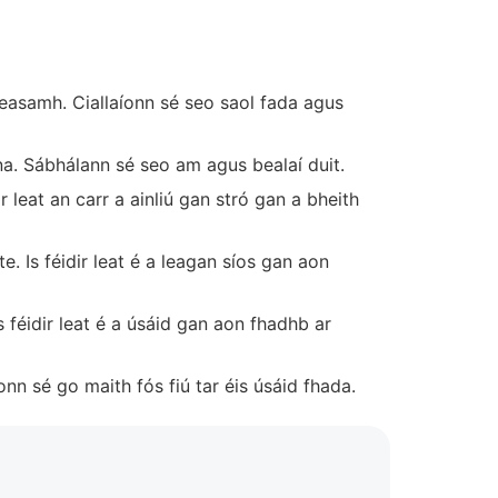
sheasamh. Ciallaíonn sé seo saol fada agus
nna. Sábhálann sé seo am agus bealaí duit.
 leat an carr a ainliú gan stró gan a bheith
e. Is féidir leat é a leagan síos gan aon
s féidir leat é a úsáid gan aon fhadhb ar
n sé go maith fós fiú tar éis úsáid fhada.