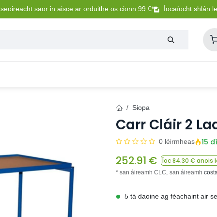
eoireacht saor in aisce ar orduithe os cionn 99 €*
Íocaíocht shlán l
Lasmuigh
Trealamh Peataí
Sláintíocht + Uisceadú
Siopa
Carr Cláir 2 L
15 d
0 léirmheas
252.91
€
Íoc
84.30
€ anois l
* san áireamh CLC,
san áireamh
cost
5 tá daoine ag féachaint air s