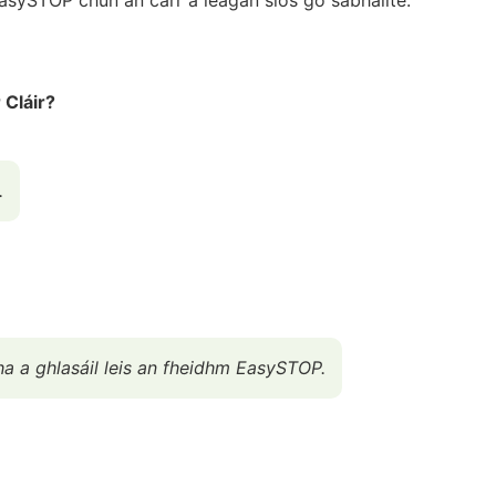
 Cláir?
.
rtha a ghlasáil leis an fheidhm EasySTOP.