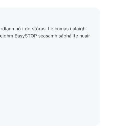
eardlann nó i do stóras. Le cumas ualaigh
 fheidhm EasySTOP seasamh sábháilte nuair