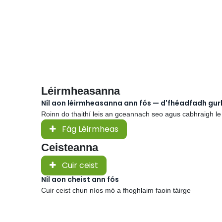
Léirmheasanna
Níl aon léirmheasanna ann fós — d'fhéadfadh gu
Roinn do thaithí leis an gceannach seo agus cabhraigh le
Fág Léirmheas
Ceisteanna
Cuir ceist
Níl aon cheist ann fós
Cuir ceist chun níos mó a fhoghlaim faoin táirge