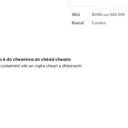
SKU
BONI-sw-500.500
Brand:
Cordes
rb é do cheannsa an chéad cheann
 custaiméirí eile an rogha cheart a dhéanamh