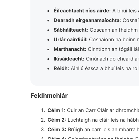
Éifeachtacht níos airde:
A bhuí leis 
Dearadh eirgeanamaíochta:
Cosnaío
Sábháilteacht:
Coscann an fheidhm E
Urlár cairdiúil:
Cosnaíonn na boinn rub
Marthanacht:
Cinntíonn an tógáil lái
Ilúsáideacht:
Oiriúnach do cheardlan
Réidh:
Ainliú éasca a bhuí leis na rol
Feidhmchlár
Céim 1:
Cuir an Carr Cláir ar dhromchla
Céim 2:
Luchtaigh na cláir leis na hábh
Céim 3:
Brúigh an carr leis an mbarra br
Céim 4:
Gníomhachtaigh an fheidhm Eas