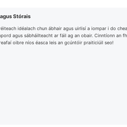
 agus Stórais
n réiteach idéalach chun ábhair agus uirlisí a iompar i do ch
pord agus sábháilteacht ar fáil ag an obair. Cinntíonn an
eafaí oibre níos éasca leis an gcúntóir praiticiúil seo!