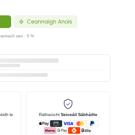
Ceannaigh Anois
ceannach seo · 5 %
réidh le
Ráthaíocht
Seiceáil Sábháilte