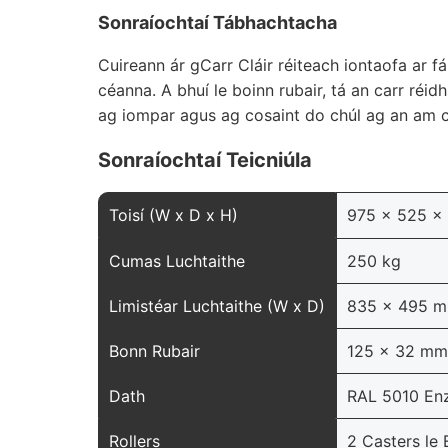
Sonraíochtaí Tábhachtacha
Cuireann ár gCarr Cláir réiteach iontaofa ar f
céanna. A bhuí le boinn rubair, tá an carr réid
ag iompar agus ag cosaint do chúl ag an am 
Sonraíochtaí Teicniúla
Toisí (W x D x H)
975 x 525 x
Cumas Luchtaithe
250 kg
Limistéar Luchtaithe (W x D)
835 x 495 
Bonn Rubair
125 x 32 mm
Dath
RAL 5010 Enzi
Rollers
2 Casters le