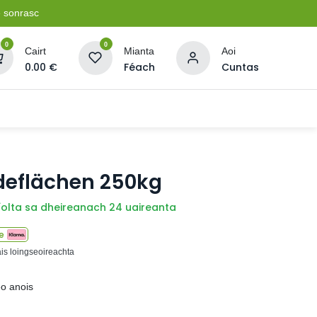
e sonrasc
0
0
Cairt
Mianta
Aoi
0.00
€
Féach
Cuntas
Soláthairtí Oibríochta
Pleananna + Líonta
adeflächen 250kg
íolta sa dheireanach 24 uaireanta
e
ais loingseoireachta
eo anois