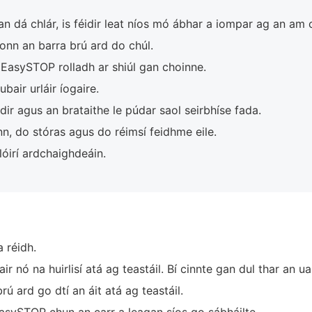
an dá chlár, is féidir leat níos mó ábhar a iompar ag an am
nn an barra brú ard do chúl.
asySTOP rolladh ar shiúl gan choinne.
air urláir íogaire.
dir agus an brataithe le púdar saol seirbhíse fada.
n, do stóras agus do réimsí feidhme eile.
lóirí ardchaighdeáin.
 réidh.
air nó na huirlisí atá ag teastáil. Bí cinnte gan dul thar an
ú ard go dtí an áit atá ag teastáil.
ySTOP chun an carr a leagan síos go sábháilte.