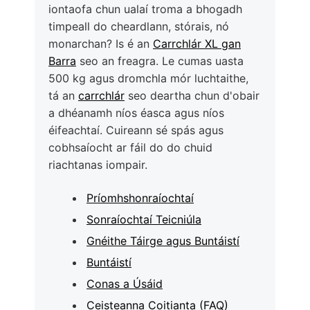
iontaofa chun ualaí troma a bhogadh
timpeall do cheardlann, stórais, nó
monarchan? Is é an
Carrchlár XL gan
Barra
seo an freagra. Le cumas uasta
500 kg agus dromchla mór luchtaithe,
tá an
carrchlár
seo deartha chun d'obair
a dhéanamh níos éasca agus níos
éifeachtaí. Cuireann sé spás agus
cobhsaíocht ar fáil do do chuid
riachtanas iompair.
Príomhshonraíochtaí
Sonraíochtaí Teicniúla
Gnéithe Táirge agus Buntáistí
Buntáistí
Conas a Úsáid
Ceisteanna Coitianta (FAQ)