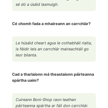
sé dó a úsáid lasmuigh.
Cé chomh fada a mhaireann an
carrchlár
?
Le húsáid cheart agus le cothabháil rialta,
is féidir leis an
carrchlár
maireachtáil go
leor blianta.
Cad a tharlaíonn má theastaíonn páirteanna
spártha uaim?
Cuireann Boni-Shop raon leathan
páirteanna spártha ar fáil don
carrchlár
.