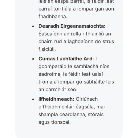
leis an easpa barraí, is féidir leat
earraí toirtiúla a iompar gan aon
fhadhbanna.
Dearadh Eirgeanamaíochta:
Éascaíonn an rolla rith ainliú an
chairr, rud a laghdaíonn do strus
fisiciúil.
Cumas Luchtaithe Ard:
I
gcomparáid le samhlacha níos
éadroime, is féidir leat ualaí
troma a iompar go sábháilte leis
an
carrchlár
seo.
Ilfheidhmeach:
Oiriúnach
d'fheidhmchláir éagsúla, mar
shampla ceardlanna, stórais
agus tionscal.