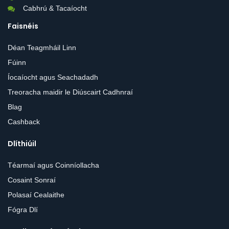
Cabhrú & Tacaíocht
Faisnéis
Déan Teagmháil Linn
Fúinn
Íocaíocht agus Seachadadh
Treoracha maidir le Diúscairt Cadhnraí
Blag
Cashback
Dlíthiúil
Téarmaí agus Coinníollacha
Cosaint Sonraí
Polasaí Cealaithe
Fógra Dlí