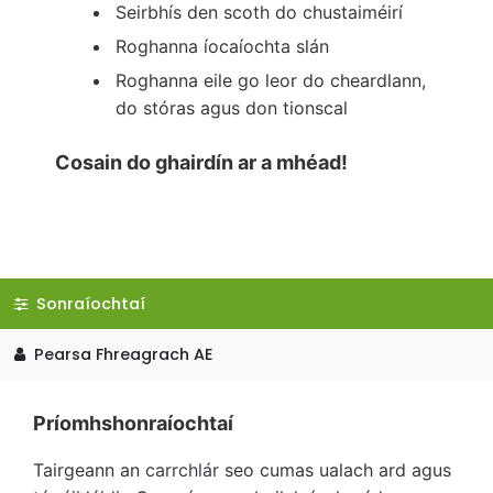
Seirbhís den scoth do chustaiméirí
Roghanna íocaíochta slán
Roghanna eile go leor do cheardlann,
do stóras agus don tionscal
Cosain do ghairdín ar a mhéad!
Sonraíochtaí
Pearsa Fhreagrach AE
Príomhshonraíochtaí
Tairgeann an
carrchlár
seo cumas ualach ard agus