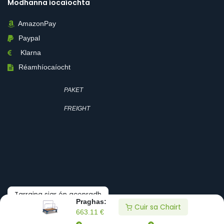
Modhanna íocaíochta
AmazonPay
Paypal
Klarna
Réamhíocaíocht
PAKET
FREIGHT
Tarraing siar ón gconradh
Praghas:
Cuir sa Chairt
663.11
€