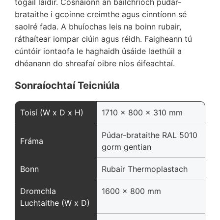
tógáil láidir. Cosnaíonn an bailchríoch púdar-
brataithe i gcoinne creimthe agus cinntíonn sé
saolré fada. A bhuíochas leis na boinn rubair,
ráthaítear iompar ciúin agus réidh. Faigheann tú
cúntóir iontaofa le haghaidh úsáide laethúil a
dhéanann do shreafaí oibre níos éifeachtaí.
Sonraíochtaí Teicniúla
Toisí (W x D x H)
1710 x 800 x 310 mm
Púdar-brataithe RAL 5010
Fráma
gorm gentian
Bonn
Rubair Thermoplastach
Dromchla
1600 x 800 mm
Luchtaithe (W x D)