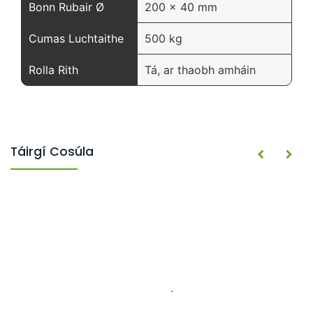
Bonn Rubair Ø
200 x 40 mm
Cumas Luchtaithe
500 kg
Rolla Rith
Tá, ar thaobh amháin
Táirgí Cosúla