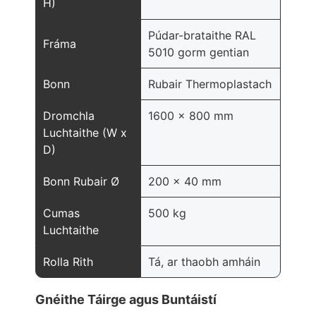
H)
Púdar-brataithe RAL
Fráma
5010 gorm gentian
Bonn
Rubair Thermoplastach
Dromchla
1600 x 800 mm
Luchtaithe (W x
D)
Bonn Rubair Ø
200 x 40 mm
Cumas
500 kg
Luchtaithe
Rolla Rith
Tá, ar thaobh amháin
Gnéithe Táirge agus Buntáistí