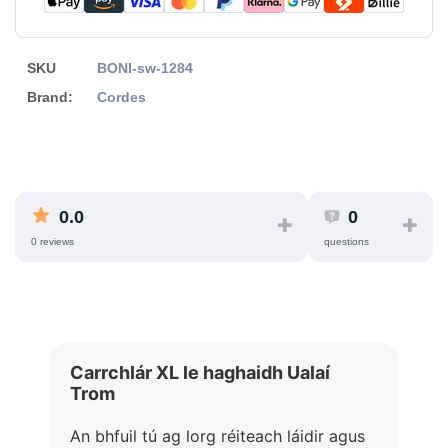
SKU
BONI-sw-1284
Brand:
Cordes
0.0
0
0 reviews
questions
Carrchlár XL le haghaidh Ualaí
Trom
An bhfuil tú ag lorg réiteach láidir agus