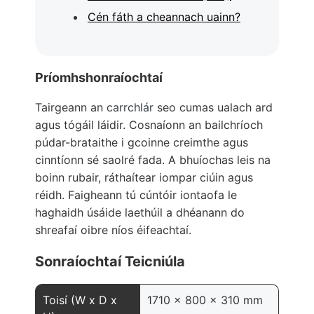
Cén fáth a cheannach uainn?
Príomhshonraíochtaí
Tairgeann an
carrchlár
seo cumas ualach ard
agus tógáil láidir. Cosnaíonn an bailchríoch
púdar-brataithe i gcoinne creimthe agus
cinntíonn sé saolré fada. A bhuíochas leis na
boinn rubair, ráthaítear iompar ciúin agus
réidh. Faigheann tú cúntóir iontaofa le
haghaidh úsáide laethúil a dhéanann do
shreafaí oibre níos éifeachtaí.
Sonraíochtaí Teicniúla
Toisí (W x D x
1710 x 800 x 310 mm