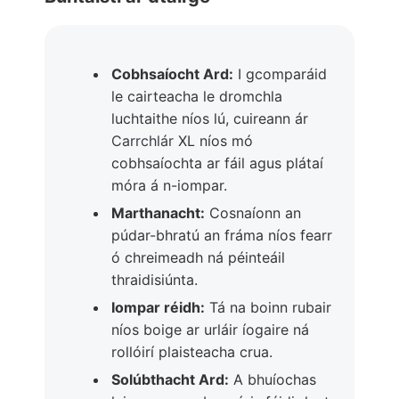
Cobhsaíocht Ard:
I gcomparáid
le cairteacha le dromchla
luchtaithe níos lú, cuireann ár
Carrchlár
XL níos mó
cobhsaíochta ar fáil agus plátaí
móra á n-iompar.
Marthanacht:
Cosnaíonn an
púdar-bhratú an fráma níos fearr
ó chreimeadh ná péinteáil
thraidisiúnta.
Iompar réidh:
Tá na boinn rubair
níos boige ar urláir íogaire ná
rollóirí plaisteacha crua.
Solúbthacht Ard:
A bhuíochas