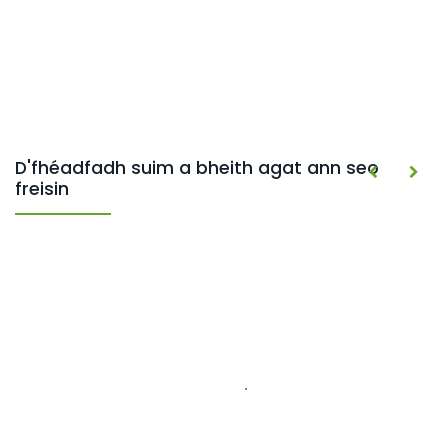
D'fhéadfadh suim a bheith agat ann seo
freisin