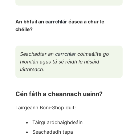
An bhfuil an
carrchlár
éasca a chur le
chéile?
Seachadtar an
carrchlár
cóimeáilte go
hiomlán agus tá sé réidh le húsáid
láithreach.
Cén fáth a cheannach uainn?
Tairgeann Boni-Shop duit:
Táirgí ardchaighdeáin
Seachadadh tapa