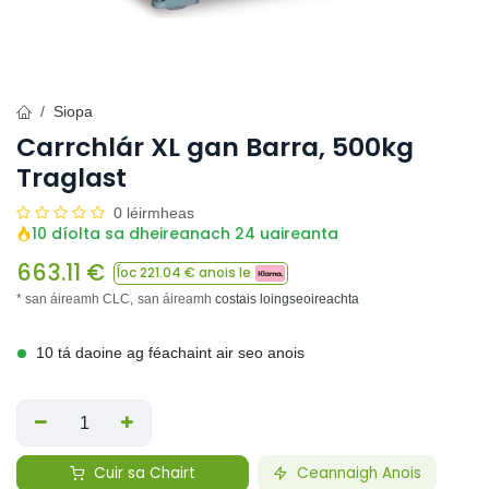
Siopa
Carrchlár XL gan Barra, 500kg
Traglast
0 léirmheas
10 díolta sa dheireanach 24 uaireanta
663.11
€
Íoc
221.04
€ anois le
* san áireamh CLC,
san áireamh
costais loingseoireachta
10 tá daoine ag féachaint air seo anois
Cuir sa Chairt
Ceannaigh Anois