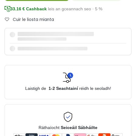
33.16
€ Cashback
leis an gceannach seo · 5 %
Cuir le liosta mianta
Laistigh de
1-2
Seachtainí
réidh le seoladh!
Ráthaíocht
Seiceáil Sábháilte