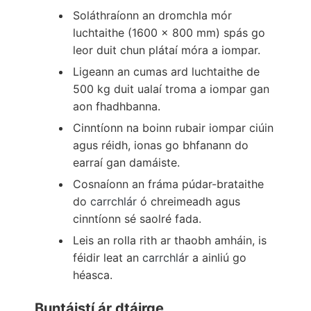
Soláthraíonn an dromchla mór
luchtaithe (1600 x 800 mm) spás go
leor duit chun plátaí móra a iompar.
Ligeann an cumas ard luchtaithe de
500 kg duit ualaí troma a iompar gan
aon fhadhbanna.
Cinntíonn na boinn rubair iompar ciúin
agus réidh, ionas go bhfanann do
earraí gan damáiste.
Cosnaíonn an fráma púdar-brataithe
do
carrchlár
ó chreimeadh agus
cinntíonn sé saolré fada.
Leis an rolla rith ar thaobh amháin, is
féidir leat an
carrchlár
a ainliú go
héasca.
Buntáistí ár dtáirge