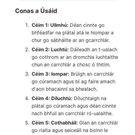
Conas a Úsáid
Céim 1: Ullmhú:
Déan cinnte go
bhféadfar na plátaí atá le hiompar a
chur go sábháilte ar an
gcarrchlár
.
Céim 2: Luchtú:
Dáileadh an t-ualach
go cothrom ar an dromchla luchtaithe
chun an
carrchlár
a chosc ó thitim.
Céim 3: Iompar:
Brúigh an
carrchlár
go cúramach agus bí ag faire amach
d'aon bhacainní sa bhealach.
Céim 4: Díluchtú:
Díluchtaigh na
plátaí go cúramach agus déan cinnte
nach bhfuil an
carrchlár
ró-ualaithe.
Céim 5: Cothabháil:
Glan an
carrchlár
go rialta agus seiceáil na boinn le