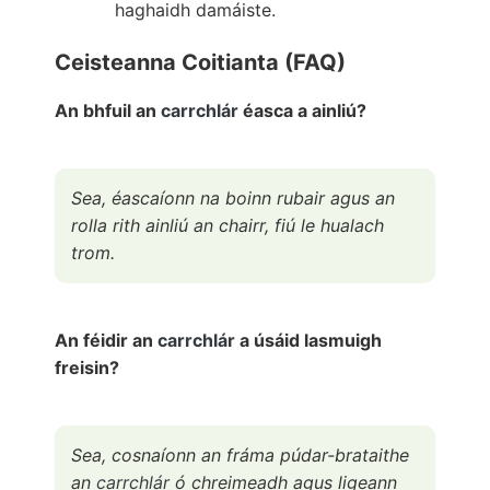
haghaidh damáiste.
Ceisteanna Coitianta (FAQ)
An bhfuil an
carrchlár
éasca a ainliú?
Sea, éascaíonn na boinn rubair agus an
rolla rith ainliú an chairr, fiú le hualach
trom.
An féidir an
carrchlár
a úsáid lasmuigh
freisin?
Sea, cosnaíonn an fráma púdar-brataithe
an
carrchlár
ó chreimeadh agus ligeann