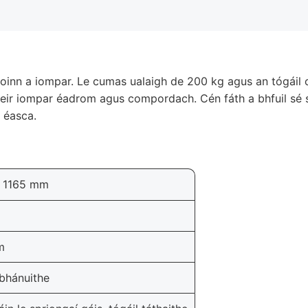
boinn a iompar. Le cumas ualaigh de 200 kg agus an tógáil 
 aeir iompar éadrom agus compordach. Cén fáth a bhfuil sé 
 éasca.
 1165 mm
m
bhánuithe