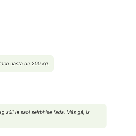
alach uasta de 200 kg.
 súil le saol seirbhíse fada. Más gá, is