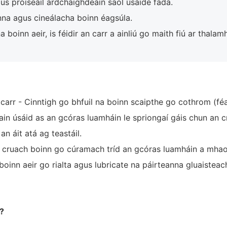
us próiseáil ardchaighdeáin saol úsáide fada.
na agus cineálacha boinn éagsúla.
 boinn aeir, is féidir an carr a ainliú go maith fiú ar thala
arr - Cinntigh go bhfuil na boinn scaipthe go cothrom (féa
ain úsáid as an gcóras luamháin le spriongaí gáis chun an c
n áit atá ag teastáil.
an cruach boinn go cúramach tríd an gcóras luamháin a mhaol
 boinn aeir go rialta agus lubricate na páirteanna gluaistea
?