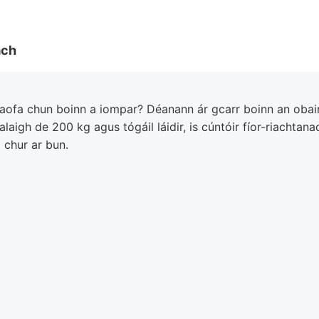
ach
ontaofa chun boinn a iompar? Déanann ár gcarr boinn an obair
aigh de 200 kg agus tógáil láidir, is cúntóir fíor-riachtanac
 chur ar bun.