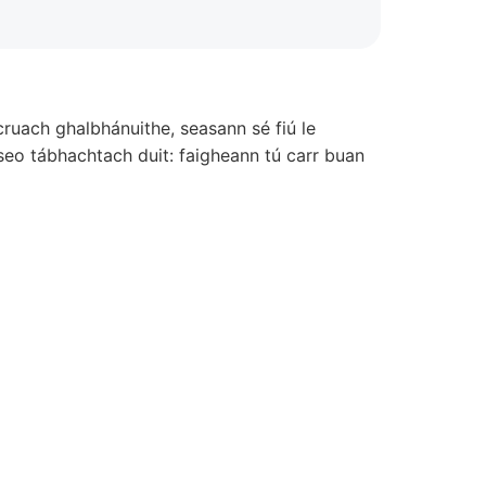
cruach ghalbhánuithe, seasann sé fiú le
seo tábhachtach duit: faigheann tú carr buan