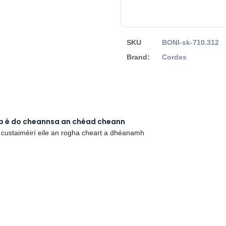
SKU
BONI-sk-710.312
Brand:
Cordes
rb é do cheannsa an chéad cheann
 custaiméirí eile an rogha cheart a dhéanamh