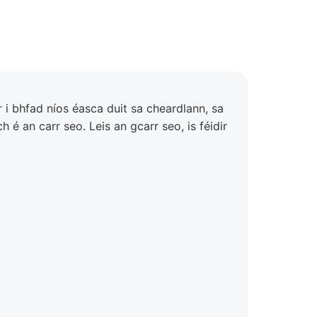
 i bhfad níos éasca duit sa cheardlann, sa
h é an carr seo. Leis an gcarr seo, is féidir