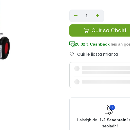
Cuir sa Chairt
20.32
€ Cashback
leis an g
Cuir le liosta mianta
Laistigh de
1-2
Seachtainí
seoladh!