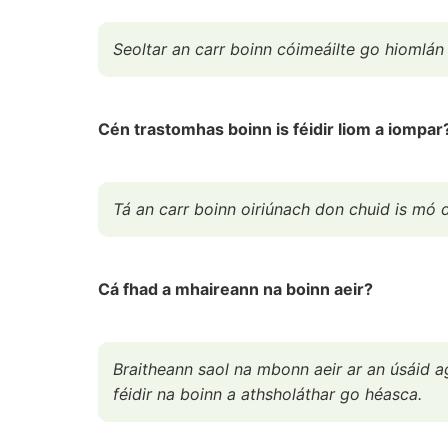
Seoltar an carr boinn cóimeáilte go hiomlán 
Cén trastomhas boinn is féidir liom a iompar
Tá an carr boinn oiriúnach don chuid is mó 
Cá fhad a mhaireann na boinn aeir?
Braitheann saol na mbonn aeir ar an úsáid ag
féidir na boinn a athsholáthar go héasca.