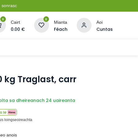
e sonrasc
0
0
Cairt
Mianta
Aoi
0.00
€
Féach
Cuntas
Soláthairtí Oibríochta
Pleananna + Líonta
 kg Traglast, carr
olta sa dheireanach 24 uaireanta
s le
ais loingseoireachta
seo anois