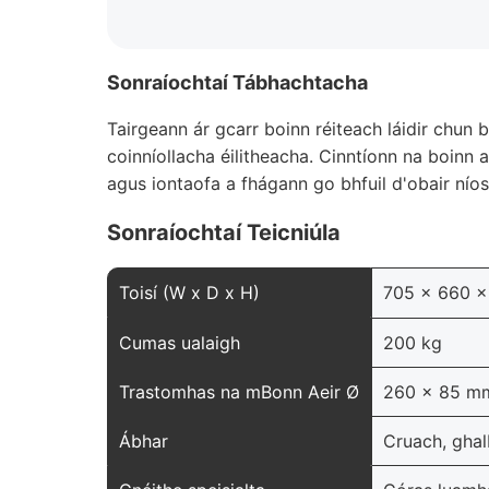
Sonraíochtaí Tábhachtacha
Tairgeann ár gcarr boinn réiteach láidir chun 
coinníollacha éilitheacha. Cinntíonn na boinn
agus iontaofa a fhágann go bhfuil d'obair níos
Sonraíochtaí Teicniúla
Toisí (W x D x H)
705 x 660 x
Cumas ualaigh
200 kg
Trastomhas na mBonn Aeir Ø
260 x 85 m
Ábhar
Cruach, ghal