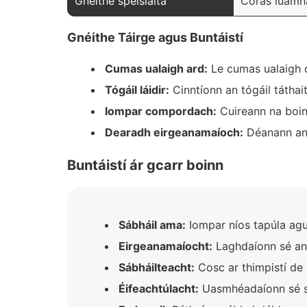
Gnéithe speisialta
Córas luamhái
Gnéithe Táirge agus Buntáistí
Cumas ualaigh ard:
Le cumas ualaigh d
Tógáil láidir:
Cinntíonn an tógáil táthai
Iompar compordach:
Cuireann na boin
Dearadh eirgeanamaíoch:
Déanann an c
Buntáistí ár gcarr boinn
Sábháil ama:
Iompar níos tapúla agu
Eirgeanamaíocht:
Laghdaíonn sé an 
Sábháilteacht:
Cosc ar thimpistí de 
Éifeachtúlacht:
Uasmhéadaíonn sé sr