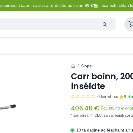
eoireacht saor in aisce ar orduithe os cionn 99 €*
Íocaíocht shlán l
Lasmuigh
Trealamh Peataí
Sláintíocht + Uisceadú
Siopa
Carr boinn, 200
inséidte
8 dí
0 léirmheas
406.46
€
Íoc
135.49
€ anoi
* san áireamh CLC,
san áireamh
cost
10 tá daoine ag féachaint air 