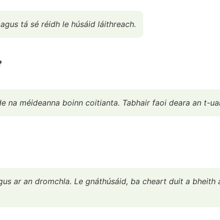
agus tá sé réidh le húsáid láithreach.
?
de na méideanna boinn coitianta. Tabhair faoi deara an t-u
us ar an dromchla. Le gnáthúsáid, ba cheart duit a bheith ag