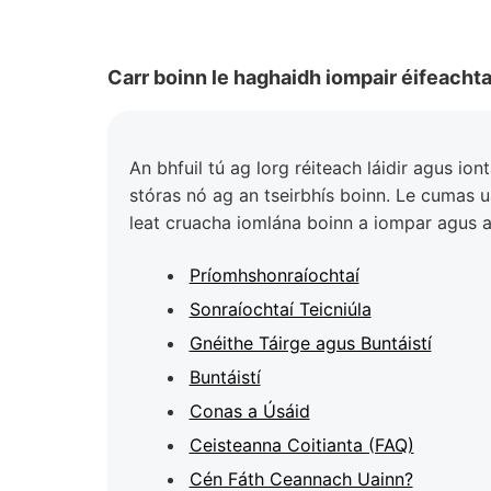
Carr boinn le haghaidh iompair éifeacht
An bhfuil tú ag lorg réiteach láidir agus i
stóras nó ag an tseirbhís boinn. Le cumas ual
leat cruacha iomlána boinn a iompar agus a
Príomhshonraíochtaí
Sonraíochtaí Teicniúla
Gnéithe Táirge agus Buntáistí
Buntáistí
Conas a Úsáid
Ceisteanna Coitianta (FAQ)
Cén Fáth Ceannach Uainn?