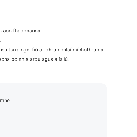
an aon fhadhbanna.
.
sú turrainge, fiú ar dhromchlaí míchothroma.
cha boinn a ardú agus a ísliú.
imhe.