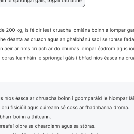
n le spriongaí gáis, tógáil táthaithe
e 200 kg, is féidir leat cruacha iomlána boinn a iompar g
the déanta as cruach agus an ghalbhánú saol seirbhíse fada
n aeir ar rims cruach ar do chumas iompar éadrom agus ion
óras luamháin le spriongaí gáis i bhfad níos éasca na crua
s níos éasca ar chruacha boinn i gcomparáid le hiompar lá
brú fisiciúil agus cuireann sé cosc ar fhadhbanna droma.
bharr boinn a thiteann.
eafaí oibre sa cheardlann agus sa stóras.