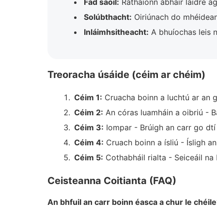
Fad saoil:
Ráthaíonn ábhair láidre ag
Solúbthacht:
Oiriúnach do mhéidean
Inláimhsitheacht:
A bhuíochas leis na
Treoracha úsáide (céim ar chéim)
Céim 1:
Cruacha boinn a luchtú ar an gc
Céim 2:
An córas luamháin a oibriú - B
Céim 3:
Iompar - Brúigh an carr go dtí a
Céim 4:
Cruach boinn a ísliú - Ísligh 
Céim 5:
Cothabháil rialta - Seiceáil na
Ceisteanna Coitianta (FAQ)
An bhfuil an carr boinn éasca a chur le chéile