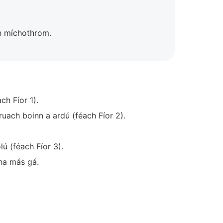
mh míchothrom.
ch Fíor 1).
ruach boinn a ardú (féach Fíor 2).
ú (féach Fíor 3).
cha más gá.