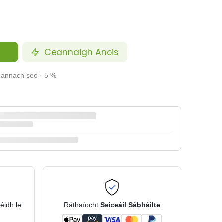
Ceannaigh Anois
ceannach seo · 5 %
réidh le
Ráthaíocht
Seiceáil Sábháilte