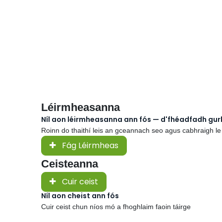
Léirmheasanna
Níl aon léirmheasanna ann fós — d'fhéadfadh gu
Roinn do thaithí leis an gceannach seo agus cabhraigh le
Fág Léirmheas
Ceisteanna
Cuir ceist
Níl aon cheist ann fós
Cuir ceist chun níos mó a fhoghlaim faoin táirge