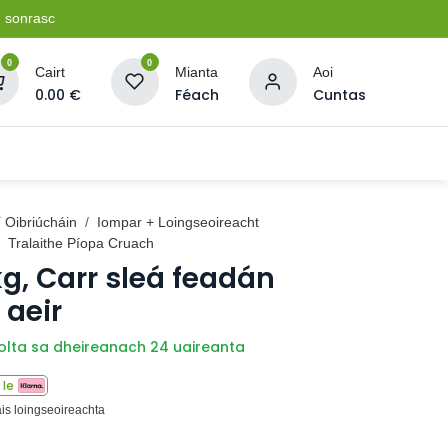
e sonrasc
0
0
Cairt
Mianta
Aoi
0.00
€
Féach
Cuntas
Soláthairtí Oibríochta
Pleananna + Líonta
í Oibriúcháin
Iompar + Loingseoireacht
Tralaithe Píopa Cruach
kg, Carr sleá feadán
 aeir
íolta sa dheireanach 24 uaireanta
 le
ais loingseoireachta