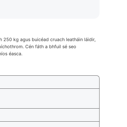
h 250 kg agus buicéad cruach leatháin láidir,
 míchothrom. Cén fáth a bhfuil sé seo
níos éasca.