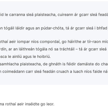
d le carranna sleá plaisteacha, cuireann ár gcarr sleá fea
n tógáil láidir agus an púdar-chóta, tá ár gcarr sleá i bhf
thaí aeir iompar níos compordaí, go háirithe ar tír-raon m
ín, ar an láithreán tógála nó sa tráchtáil – tá ár gcarr sleá 
ca le ainliú agus le hoibriú.
mhlacha plaisteacha, de ghnáth is féidir damáiste do char
coimeádann carr sleá feadán cruach a luach níos faide ná 
a rothaí aeir inséidte go leor.