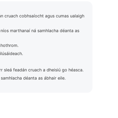
dán cruach cobhsaíocht agus cumas ualaigh
ad níos marthanaí ná samhlacha déanta as
íchothrom.
ilúsáideach.
r sleá feadán cruach a dheisiú go héasca.
samhlacha déanta as ábhair eile.