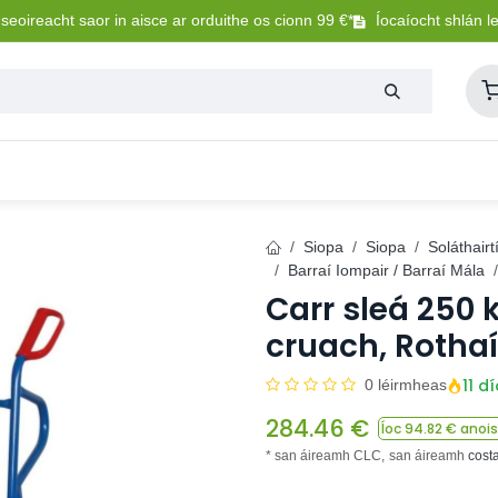
eoireacht saor in aisce ar orduithe os cionn 99 €*
Íocaíocht shlán l
Lasmuigh
Trealamh Peataí
Sláintíocht + Uisceadú
Siopa
Siopa
Soláthairt
Barraí Iompair / Barraí Mála
Carr sleá 250 
cruach, Rothaí
11 d
0 léirmheas
284.46
€
Íoc
94.82
€ anois
* san áireamh CLC,
san áireamh
cost