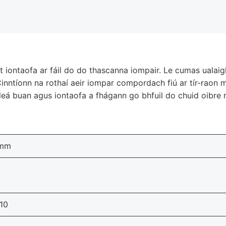
 iontaofa ar fáil do do thascanna iompair. Le cumas ualaig
ó. Cinntíonn na rothaí aeir iompar compordach fiú ar tír-raon
 sleá buan agus iontaofa a fhágann go bhfuil do chuid oibre 
 mm
10