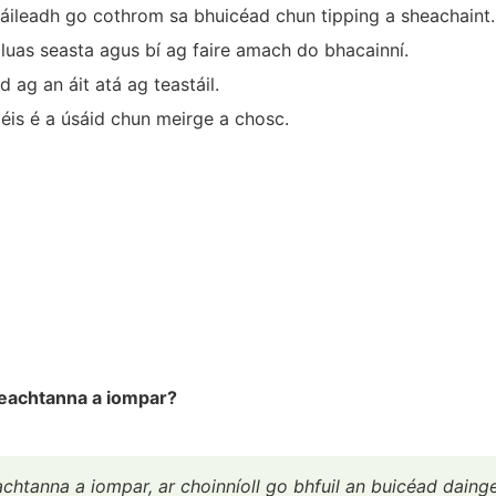
áileadh go cothrom sa bhuicéad chun tipping a sheachaint.
 luas seasta agus bí ag faire amach do bhacainní.
ag an áit atá ag teastáil.
 éis é a úsáid chun meirge a chosc.
 leachtanna a iompar?
eachtanna a iompar, ar choinníoll go bhfuil an buicéad daing