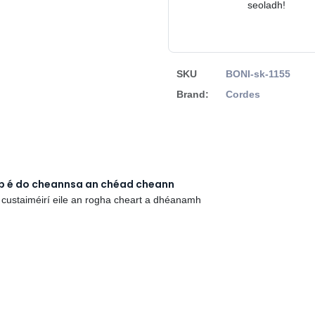
seoladh!
SKU
BONI-sk-1155
Brand:
Cordes
rb é do cheannsa an chéad cheann
 custaiméirí eile an rogha cheart a dhéanamh