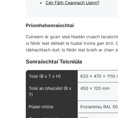
Cén Fáth Ceannach Uainn?
Príomhshonraíochtaí
Cuireann ár gcarr sleá feadán cruach tacaíocht
is féidir leat déileáil le hualaí troma gan str
tábhachtach duit: Is féidir leat brath ar charr
Sonraíochtaí Teicniúla
Toisí (B x T x H)
620 x 470 x 1110
Toisí an bhuicéid (B x
450 x 120 mm
T)
Púdar-chóta
Enzianblau RAL 50