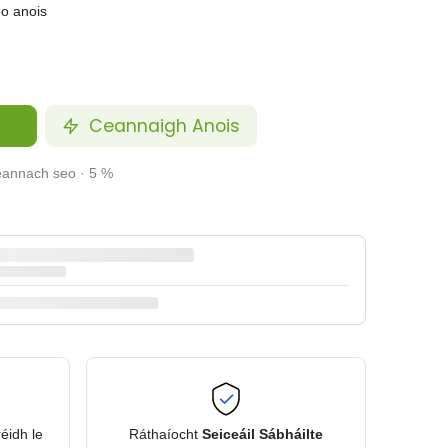
eo anois
Ceannaigh Anois
ceannach seo · 5 %
réidh le
Ráthaíocht
Seiceáil Sábháilte