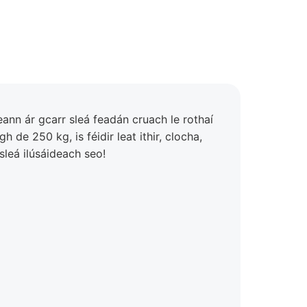
eann ár gcarr sleá feadán cruach le rothaí
e 250 kg, is féidir leat ithir, clocha,
sleá ilúsáideach seo!