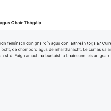
n agus Obair Thógála
eidh feiliúnach don ghairdín agus don láithreán tógála? Cuir
íocht, de chompord agus de mharthanacht. Le cumas ualaigh d
an stró. Faigh amach na buntáistí a bhaineann leis an gcarr 