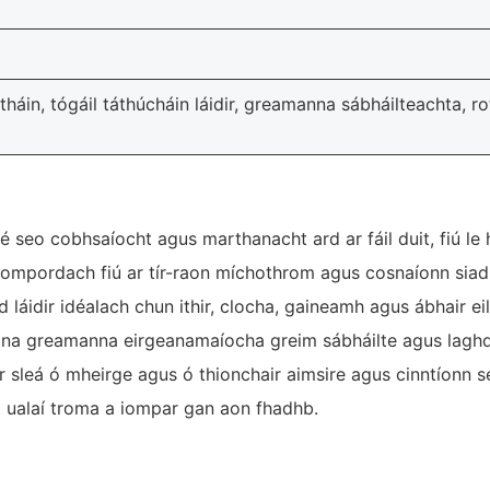
háin, tógáil táthúcháin láidir, greamanna sábháilteachta, rot
 seo cobhsaíocht agus marthanacht ard ar fáil duit, fiú le 
compordach fiú ar tír-raon míchothrom agus cosnaíonn siad
 láidir idéalach chun ithir, clocha, gaineamh agus ábhair ei
na greamanna eirgeanamaíocha greim sábháilte agus laghda
sleá ó mheirge agus ó thionchair aimsire agus cinntíonn sé
at ualaí troma a iompar gan aon fhadhb.