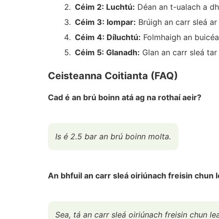
Céim 2: Luchtú:
Déan an t-ualach a dh
Céim 3: Iompar:
Brúigh an carr sleá ar
Céim 4: Díluchtú:
Folmhaigh an buicéad 
Céim 5: Glanadh:
Glan an carr sleá tar
Ceisteanna Coitianta (FAQ)
Cad é an brú boinn atá ag na rothaí aeir?
Is é 2.5 bar an brú boinn molta.
An bhfuil an carr sleá oiriúnach freisin chun
Sea, tá an carr sleá oiriúnach freisin chun l