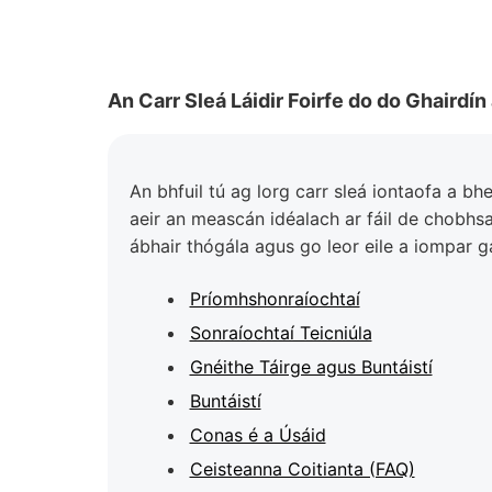
An Carr Sleá Láidir Foirfe do do Ghairdí
An bhfuil tú ag lorg carr sleá iontaofa a bh
aeir an meascán idéalach ar fáil de chobhsa
ábhair thógála agus go leor eile a iompar g
Príomhshonraíochtaí
Sonraíochtaí Teicniúla
Gnéithe Táirge agus Buntáistí
Buntáistí
Conas é a Úsáid
Ceisteanna Coitianta (FAQ)