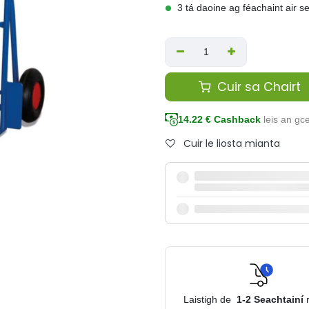
3 tá daoine ag féachaint air s
Cuir sa Chairt
14.22
€ Cashback
leis an g
Cuir le liosta mianta
Laistigh de
1-2
Seachtainí