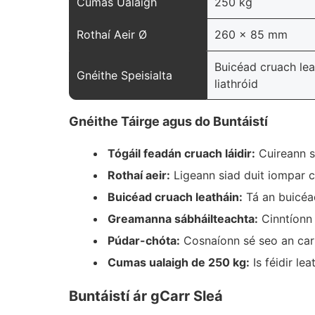
Cumas Ualaigh
250 kg
Rothaí Aeir Ø
260 x 85 mm
Buicéad cruach leat
Gnéithe Speisialta
liathróid
Gnéithe Táirge agus do Buntáistí
Tógáil feadán cruach láidir:
Cuireann sé
Rothaí aeir:
Ligeann siad duit iompar 
Buicéad cruach leatháin:
Tá an buicéad
Greamanna sábháilteachta:
Cinntíonn 
Púdar-chóta:
Cosnaíonn sé seo an carr 
Cumas ualaigh de 250 kg:
Is féidir le
Buntáistí ár gCarr Sleá