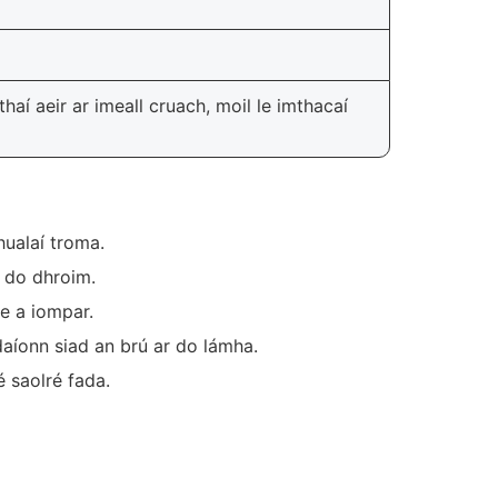
haí aeir ar imeall cruach, moil le imthacaí
hualaí troma.
 do dhroim.
le a iompar.
íonn siad an brú ar do lámha.
 saolré fada.