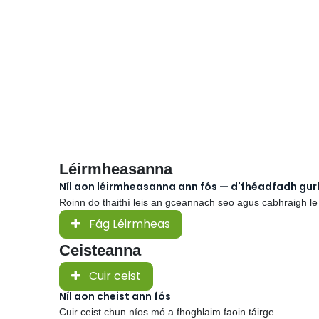
Léirmheasanna
Níl aon léirmheasanna ann fós — d'fhéadfadh gu
Roinn do thaithí leis an gceannach seo agus cabhraigh le
Fág Léirmheas
Ceisteanna
Cuir ceist
Níl aon cheist ann fós
Cuir ceist chun níos mó a fhoghlaim faoin táirge