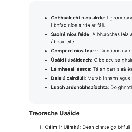
Cobhsaíocht níos airde:
I gcomparái
i bhfad níos airde ar fáil.
Saolré níos faide:
A bhuíochas leis a
ábhair eile.
Compord níos fearr:
Cinntíonn na ro
Úsáid ilúsáideach:
Cibé acu sa ghaird
Láimhseáil éasca:
Tá an carr sleá éas
Deisiú cairdiúil:
Murab ionann agus sa
Luach ardchobhsaíochta:
De ghnáth 
Treoracha Úsáide
Céim 1: Ullmhú:
Déan cinnte go bhfuil n