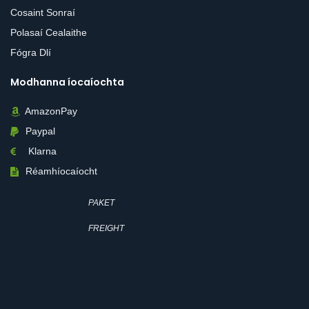
Cosaint Sonraí
Polasaí Cealaithe
Fógra Dlí
Modhanna íocaíochta
AmazonPay
Paypal
Klarna
Réamhíocaíocht
PAKET
FREIGHT