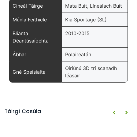
Cineál Táirge
Mata Buit, Líneálach Buit
Múnla Feithicle
Kia Sportage (SL)
Blianta
2010-2015
Déantúsaíochta
Ábhar
Polaireatán
Oiriúnú 3D trí scanadh
Gné Speisialta
léasair
Táirgí Cosúla