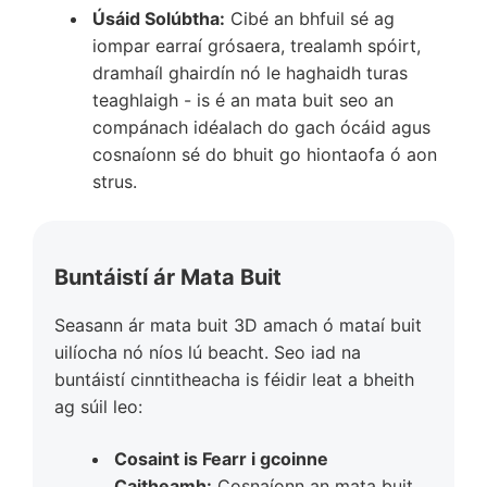
Úsáid Solúbtha:
Cibé an bhfuil sé ag
iompar earraí grósaera, trealamh spóirt,
dramhaíl ghairdín nó le haghaidh turas
teaghlaigh - is é an mata buit seo an
compánach idéalach do gach ócáid ​​agus
cosnaíonn sé do bhuit go hiontaofa ó aon
strus.
Buntáistí ár Mata Buit
Seasann ár mata buit 3D amach ó mataí buit
uilíocha nó níos lú beacht. Seo iad na
buntáistí cinntitheacha is féidir leat a bheith
ag súil leo:
Cosaint is Fearr i gcoinne
Caitheamh:
Cosnaíonn an mata buit