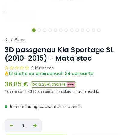
Siopa
3D passgenau Kia Sportage SL
(2010-2015) - Mata stoc
0 léirmheas
12 díolta sa dheireanach 24 uaireanta
36.85
€
Íoc
12.28
€ anois le
* san áireamh CLC,
san áireamh
costais loingseoireachta
6 tá daoine ag féachaint air seo anois