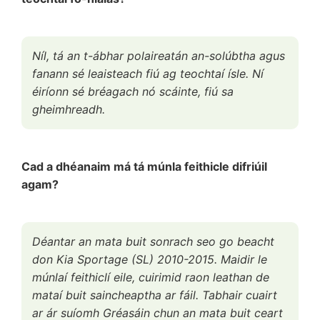
Níl, tá an t-ábhar polaireatán an-solúbtha agus
fanann sé leaisteach fiú ag teochtaí ísle. Ní
éiríonn sé bréagach nó scáinte, fiú sa
gheimhreadh.
Cad a dhéanaim má tá múnla feithicle difriúil
agam?
Déantar an mata buit sonrach seo go beacht
don Kia Sportage (SL) 2010-2015. Maidir le
múnlaí feithiclí eile, cuirimid raon leathan de
mataí buit saincheaptha ar fáil. Tabhair cuairt
ar ár suíomh Gréasáin chun an mata buit ceart