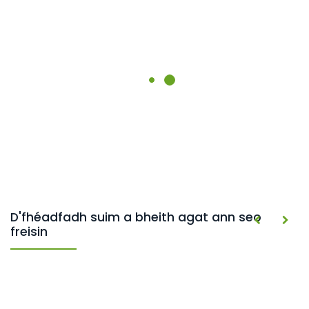
D'fhéadfadh suim a bheith agat ann seo
freisin