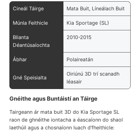
Cineál Táirge
Mata Buit, Líneálach Buit
Múnla Feithicle
Kia Sportage (SL)
Blianta
2010-2015
Déantúsaíochta
Ábhar
Polaireatán
Oiriúnú 3D trí scanadh
Gné Speisialta
léasair
Gnéithe agus Buntáistí an Táirge
Tairgeann ár mata buit 3D do Kia Sportage SL
raon de ghnéithe iontacha a éascaíonn do shaol
laethúil agus a chosnaíonn luach d’fheithicle: