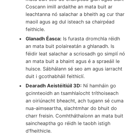
Coscann imill ardaithe an mata buit ar
leachtanna nó salachar a bheith ag cur thar
maoil agus ag dul isteach sa chairpéad
feithicle.
Glanadh Éasca:
Is furasta dromchla réidh
an mata buit polaireatán a ghlanadh. Is
féidir leat salachar a scriosadh go simplí nó
an mata buit a bhaint agus é a spraeáil le
huisce. Sábhálann sé seo am agus iarracht
duit i gcothabháil feithiclí.
Dearadh Aeistéitiúil 3D:
Ní hamháin go
gcinnteoidh an tsamhlaíocht tríthoiseach
an oiriúnacht bheacht, ach tugann sé cuma
nua-aimseartha, slachtmhar do bhuit do
charr freisin. Comhtháthaíonn an mata buit
saincheaptha go réidh le taobh istigh
d’fheithicle.