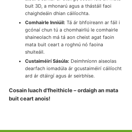
buit 3D, a mhonarú agus a thástáil faoi
chaighdeáin dhian cáilíochta.
Comhairle Inniúil:
Tá ár bhfoireann ar fáil i
gcónaí chun tú a chomhairliú le comhairle
shaineolach má tá aon cheist agat faoin
mata buit ceart a roghnú nó faoina
shuiteáil.
Custaiméirí Sásúla:
Deimhníonn aiseolas
dearfach iomadúla ár gcustaiméirí cáilíocht
ard ár dtáirgí agus ár seirbhíse.
Cosain luach d’fheithicle – ordaigh an mata
buit ceart anois!