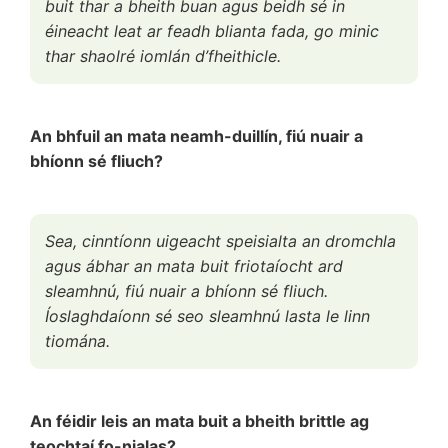
buit thar a bheith buan agus beidh sé in
éineacht leat ar feadh blianta fada, go minic
thar shaolré iomlán d’fheithicle.
An bhfuil an mata neamh-duillín, fiú nuair a
bhíonn sé fliuch?
Sea, cinntíonn uigeacht speisialta an dromchla
agus ábhar an mata buit friotaíocht ard
sleamhnú, fiú nuair a bhíonn sé fliuch.
Íoslaghdaíonn sé seo sleamhnú lasta le linn
tiomána.
An féidir leis an mata buit a bheith brittle ag
teochtaí fo-nialas?