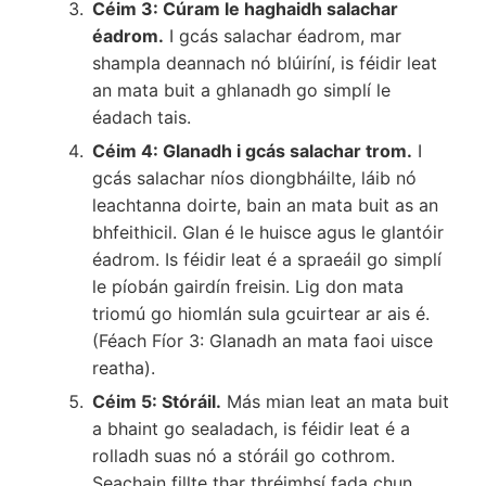
Céim 3: Cúram le haghaidh salachar
éadrom.
I gcás salachar éadrom, mar
shampla deannach nó blúiríní, is féidir leat
an mata buit a ghlanadh go simplí le
éadach tais.
Céim 4: Glanadh i gcás salachar trom.
I
gcás salachar níos diongbháilte, láib nó
leachtanna doirte, bain an mata buit as an
bhfeithicil. Glan é le huisce agus le glantóir
éadrom. Is féidir leat é a spraeáil go simplí
le píobán gairdín freisin. Lig don mata
triomú go hiomlán sula gcuirtear ar ais é.
(Féach Fíor 3: Glanadh an mata faoi uisce
reatha).
Céim 5: Stóráil.
Más mian leat an mata buit
a bhaint go sealadach, is féidir leat é a
rolladh suas nó a stóráil go cothrom.
Seachain fillte thar thréimhsí fada chun