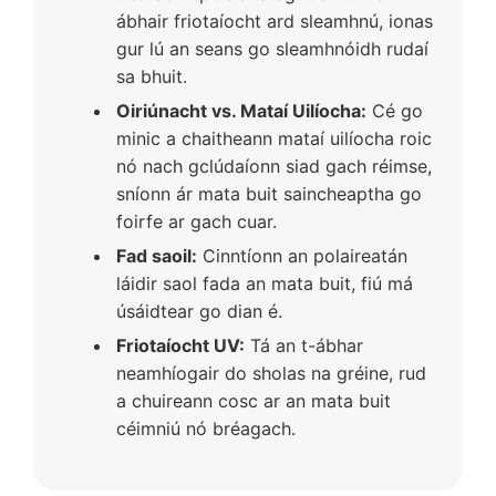
ábhair friotaíocht ard sleamhnú, ionas
gur lú an seans go sleamhnóidh rudaí
sa bhuit.
Oiriúnacht vs. Mataí Uilíocha:
Cé go
minic a chaitheann mataí uilíocha roic
nó nach gclúdaíonn siad gach réimse,
sníonn ár mata buit saincheaptha go
foirfe ar gach cuar.
Fad saoil:
Cinntíonn an polaireatán
láidir saol fada an mata buit, fiú má
úsáidtear go dian é.
Friotaíocht UV:
Tá an t-ábhar
neamhíogair do sholas na gréine, rud
a chuireann cosc ​​ar an mata buit
céimniú nó bréagach.