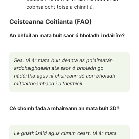
cobhsaíocht toise a chinntiú.
Ceisteanna Coitianta (FAQ)
An bhfuil an mata buit saor ó bholadh i ndáiríre?
Sea, tá ár mata buit déanta as polaireatán
ardchaighdeáin atá saor ó bholadh go
nádúrtha agus ní chuireann sé aon bholadh
míthaitneamhach i d’fheithicil.
Cé chomh fada a mhaireann an mata buit 3D?
Le gnáthúsáid agus cúram ceart, tá ár mata