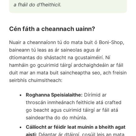
a fháil do d’fheithicil.
Cén fáth a cheannach uainn?
Nuair a cheannaíonn tú do mata buit ó Boni-Shop,
baineann tú leas as ár saineolas agus ár
dtiomantas do shástacht na gcustaiméirí. Ní
hamháin go gcuirimid táirgí ardchaighdeáin ar fáil
duit mar an mata buit saincheaptha seo, ach freisin
seirbhís chuimsitheach:
Roghanna Speisialaithe:
Dírímid ar
throscán inmheánach feithicle atá crafted
go beacht agus cuirimid táirgí ar fáil atá
saindeartha do do mhúnla.
Cáilíocht ar féidir leat muinín a bheith agat
aisti:
Déantar ár dtáirgí, cosúil leis an mata