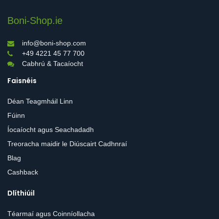
Boni-Shop.ie
info@boni-shop.com
+49 4221 45 77 700
Cabhrú & Tacaíocht
Faisnéis
Déan Teagmháil Linn
Fúinn
Íocaíocht agus Seachadadh
Treoracha maidir le Diúscairt Cadhnraí
Blag
Cashback
Dlíthiúil
Téarmaí agus Coinníollacha