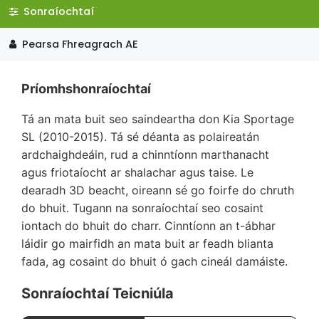
Sonraíochtaí
Pearsa Fhreagrach AE
Príomhshonraíochtaí
Tá an mata buit seo saindeartha don Kia Sportage
SL (2010-2015). Tá sé déanta as polaireatán
ardchaighdeáin, rud a chinntíonn marthanacht
agus friotaíocht ar shalachar agus taise. Le
dearadh 3D beacht, oireann sé go foirfe do chruth
do bhuit. Tugann na sonraíochtaí seo cosaint
iontach do bhuit do charr. Cinntíonn an t-ábhar
láidir go mairfidh an mata buit ar feadh blianta
fada, ag cosaint do bhuit ó gach cineál damáiste.
Sonraíochtaí Teicniúla