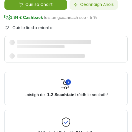
Cuir sa Chairt
Ceannaigh Anois
1.84
€ Cashback
leis an gceannach seo · 5 %
Cuir le liosta mianta
Laistigh de
1-2
Seachtainí
réidh le seoladh!