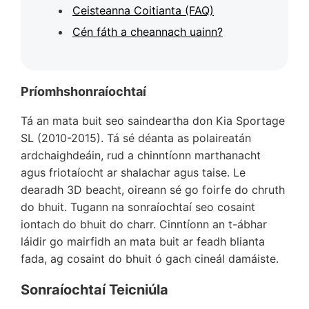
Ceisteanna Coitianta (FAQ)
Cén fáth a cheannach uainn?
Príomhshonraíochtaí
Tá an mata buit seo saindeartha don Kia Sportage
SL (2010-2015). Tá sé déanta as polaireatán
ardchaighdeáin, rud a chinntíonn marthanacht
agus friotaíocht ar shalachar agus taise. Le
dearadh 3D beacht, oireann sé go foirfe do chruth
do bhuit. Tugann na sonraíochtaí seo cosaint
iontach do bhuit do charr. Cinntíonn an t-ábhar
láidir go mairfidh an mata buit ar feadh blianta
fada, ag cosaint do bhuit ó gach cineál damáiste.
Sonraíochtaí Teicniúla