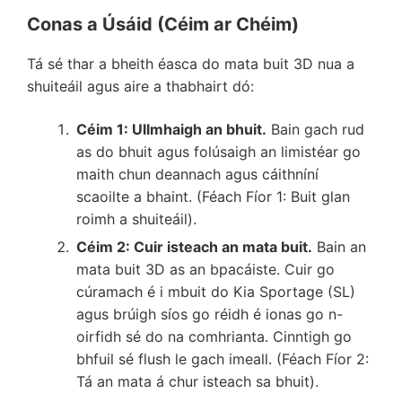
Conas a Úsáid (Céim ar Chéim)
Tá sé thar a bheith éasca do mata buit 3D nua a
shuiteáil agus aire a thabhairt dó:
Céim 1: Ullmhaigh an bhuit.
Bain gach rud
as do bhuit agus folúsaigh an limistéar go
maith chun deannach agus cáithníní
scaoilte a bhaint. (Féach Fíor 1: Buit glan
roimh a shuiteáil).
Céim 2: Cuir isteach an mata buit.
Bain an
mata buit 3D as an bpacáiste. Cuir go
cúramach é i mbuit do Kia Sportage (SL)
agus brúigh síos go réidh é ionas go n-
oirfidh sé do na comhrianta. Cinntigh go
bhfuil sé flush le gach imeall. (Féach Fíor 2:
Tá an mata á chur isteach sa bhuit).