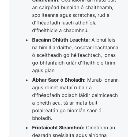
an cairpéad bunaidh ó chaitheamh,
scoilteanna agus scratches, rud a
d'fhéadfadh luach athdhíola
d'fheithicle a chaomhnú.
Bacainn Dhlúth Leachta:
A bhuí leis
na himill ardaithe, cosctar leachtanna
ó sceitheadh ​​go héifeachtach, ionas
go bhfanfaidh urlár d'fheithicle tirim
agus glan.
Ábhar Saor ó Bholadh:
Murab ionann
agus roinnt mataí rubair a
d'fhéadfadh boladh láidir ceimiceach
a bheith acu, tá ár mata buit
polaireatán go hiomlán saor ó
bholadh.
Friotaíocht Sleamhnú:
Cinntíonn an
dearadh speisialta agus airíonna