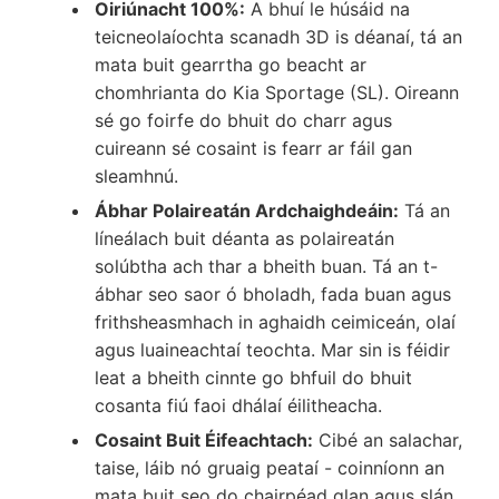
Oiriúnacht 100%:
A bhuí le húsáid na
teicneolaíochta scanadh 3D is déanaí, tá an
mata buit gearrtha go beacht ar
chomhrianta do Kia Sportage (SL). Oireann
sé go foirfe do bhuit do charr agus
cuireann sé cosaint is fearr ar fáil gan
sleamhnú.
Ábhar Polaireatán Ardchaighdeáin:
Tá an
líneálach buit déanta as polaireatán
solúbtha ach thar a bheith buan. Tá an t-
ábhar seo saor ó bholadh, fada buan agus
frithsheasmhach in aghaidh ceimiceán, olaí
agus luaineachtaí teochta. Mar sin is féidir
leat a bheith cinnte go bhfuil do bhuit
cosanta fiú faoi dhálaí éilitheacha.
Cosaint Buit Éifeachtach:
Cibé an salachar,
taise, láib nó gruaig peataí - coinníonn an
mata buit seo do chairpéad glan agus slán.