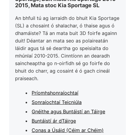
2015, Mata stoc Kia Sportage SL
An bhfuil tú ag iarraidh do bhuit Kia Sportage
(SL) a chosaint ó shalachar, ó thaise agus ó
dhamáiste? Tá an mata buit 3D foirfe againn
duit! Déantar an mata seo as polaireatán
láidir agus tá sé deartha go speisialta do
mhúnlaí 2010-2015. Cinntíonn an dearadh
saincheaptha go n-oirfidh sé go foirfe do
bhuit do charr, ag cosaint é ó gach cineál
praiseach.
Príomhshonraíochtaí
Sonraíochtaí Teicniúla
Gnéithe agus Buntáistí an Táirge
Buntáistí ár dTáirge
Conas a Úsáid (Céim ar Chéim)