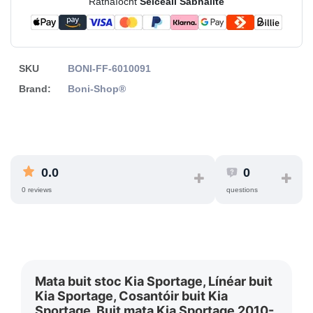
Ráthaíocht
Seiceáil Sábháilte
SKU
BONI-FF-6010091
Brand:
Boni-Shop®
0.0
0
0 reviews
questions
Mata buit stoc Kia Sportage, Línéar buit
Kia Sportage, Cosantóir buit Kia
Sportage, Buit mata Kia Sportage 2010-