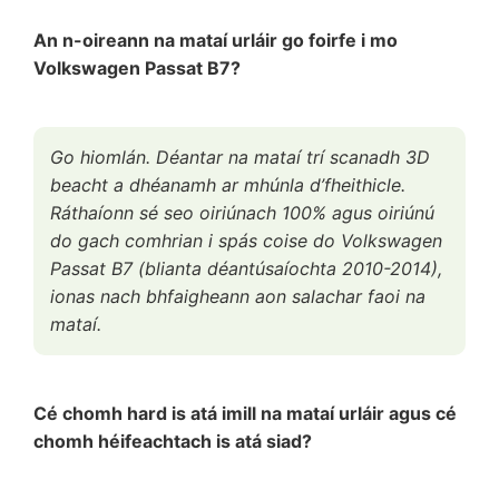
An n-oireann na mataí urláir go foirfe i mo
Volkswagen Passat B7?
Go hiomlán. Déantar na mataí trí scanadh 3D
beacht a dhéanamh ar mhúnla d’fheithicle.
Ráthaíonn sé seo oiriúnach 100% agus oiriúnú
do gach comhrian i spás coise do Volkswagen
Passat B7 (blianta déantúsaíochta 2010-2014),
ionas nach bhfaigheann aon salachar faoi na
mataí.
Cé chomh hard is atá imill na mataí urláir agus cé
chomh héifeachtach is atá siad?