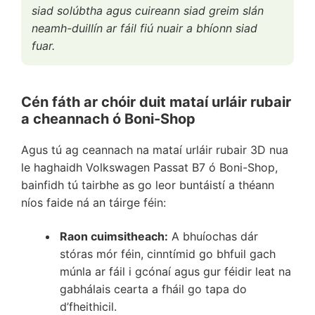
siad solúbtha agus cuireann siad greim slán
neamh-duillín ar fáil fiú nuair a bhíonn siad
fuar.
Cén fáth ar chóir duit mataí urláir rubair
a cheannach ó Boni-Shop
Agus tú ag ceannach na mataí urláir rubair 3D nua
le haghaidh Volkswagen Passat B7 ó Boni-Shop,
bainfidh tú tairbhe as go leor buntáistí a théann
níos faide ná an táirge féin:
Raon cuimsitheach:
A bhuíochas dár
stóras mór féin, cinntímid go bhfuil gach
múnla ar fáil i gcónaí agus gur féidir leat na
gabhálais cearta a fháil go tapa do
d’fheithicil.