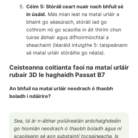
Céim 5: Stóráil ceart nuair nach bhfuil sé
in úsáid.
Más mian leat na mataí urláir a
bhaint go séasúrach, stóráil iad go
cothrom nó go scaoilte in áit thirim chun
tuirse ábhair agus dífhoirmíochtaí a
sheachaint (léaráid intuigthe 5: taispeánann
sé mataí urláir stóráilte go néata).
Ceisteanna coitianta faoi na mataí urláir
rubair 3D le haghaidh Passat B7
An bhfuil na mataí urláir neodrach ó thaobh
boladh i ndáiríre?
Sea, tá ár n-ábhar polúireatán ardchaighdeáin
go hiomlán neodrach ó thaobh boladh agus ní
scaoileann sé aon substaintí tocsaineacha. Is