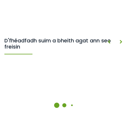
D'fhéadfadh suim a bheith agat ann seo
freisin