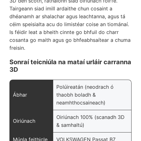
3D den scoth, ráthaíonn siad oiriúnach foirfe.
Tairgeann siad imill ardaithe chun cosaint a
dhéanamh ar shalachar agus leachtanna, agus tá
céim speisialta acu do limistéar coise an tiománaí.
Is féidir leat a bheith cinnte go bhfuil do charr
cosanta go maith agus go bhfeabhsaítear a chuma
freisin.
Sonraí teicniúla na mataí urláir carranna
3D
Polúireatán (neodrach ó
Ábhar
thaobh boladh &
neamhthocsaineach)
Oiriúnach 100% (scanadh 3D
Oiriúnach
& samhaltú)
Múnla feithicle
VOLKSWAGEN Passat B7