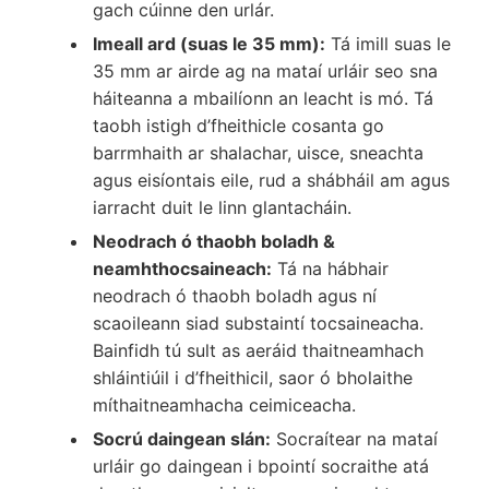
gach cúinne den urlár.
Imeall ard (suas le 35 mm):
Tá imill suas le
35 mm ar airde ag na mataí urláir seo sna
háiteanna a mbailíonn an leacht is mó. Tá
taobh istigh d’fheithicle cosanta go
barrmhaith ar shalachar, uisce, sneachta
agus eisíontais eile, rud a shábháil am agus
iarracht duit le linn glantacháin.
Neodrach ó thaobh boladh &
neamhthocsaineach:
Tá na hábhair
neodrach ó thaobh boladh agus ní
scaoileann siad substaintí tocsaineacha.
Bainfidh tú sult as aeráid thaitneamhach
shláintiúil i d’fheithicil, saor ó bholaithe
míthaitneamhacha ceimiceacha.
Socrú daingean slán:
Socraítear na mataí
urláir go daingean i bpointí socraithe atá