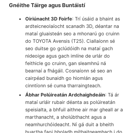
Gnéithe Táirge agus Buntáistí
Oiriúnacht 3D Foirfe
: Trí úsáid a bhaint as
ardteicneolaíocht scanadh 3D, déantar na
mataí gluaisteán seo a mhonarú go cruinn
do TOYOTA Avensis (T25). Ciallaíonn sé
seo duitse go gclúdóidh na mataí gach
nideoige agus gach imlíne de urlár do
feithicle go cruinn, gan sleamhnú ná
bearnaí a fhágáil. Cosnaíonn sé seo an
cairpéad bunaidh go hiomlán agus
cinntíonn sé cuma tharraingteach.
Ábhar Polúireatán Ardchaighdeáin
: Tá ár
mataí urláir rubair déanta as polúireatán
speisialta, a bhfuil aithne air mar gheall ar a
marthanacht, a sholúbthacht agus a
neamhurchóideacht. Ní gá duit a bheith
buartha faoi bholadh míthaitneamhach i do