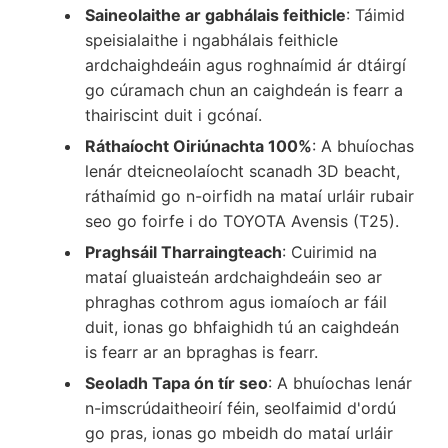
Saineolaithe ar gabhálais feithicle
: Táimid
speisialaithe i ngabhálais feithicle
ardchaighdeáin agus roghnaímid ár dtáirgí
go cúramach chun an caighdeán is fearr a
thairiscint duit i gcónaí.
Ráthaíocht Oiriúnachta 100%
: A bhuíochas
lenár dteicneolaíocht scanadh 3D beacht,
ráthaímid go n-oirfidh na mataí urláir rubair
seo go foirfe i do TOYOTA Avensis (T25).
Praghsáil Tharraingteach
: Cuirimid na
mataí gluaisteán ardchaighdeáin seo ar
phraghas cothrom agus iomaíoch ar fáil
duit, ionas go bhfaighidh tú an caighdeán
is fearr ar an bpraghas is fearr.
Seoladh Tapa ón tír seo
: A bhuíochas lenár
n-imscrúdaitheoirí féin, seolfaimid d'ordú
go pras, ionas go mbeidh do mataí urláir