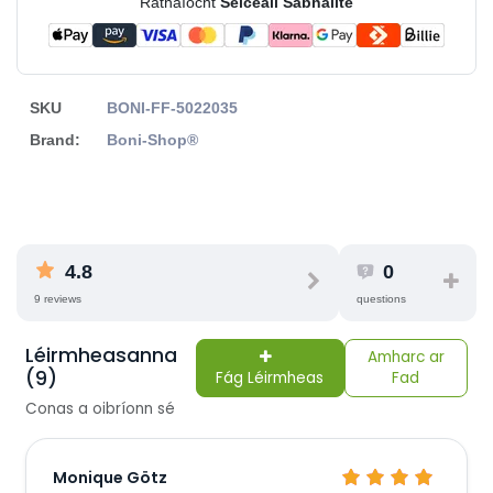
Ráthaíocht
Seiceáil Sábháilte
SKU
BONI-FF-5022035
Brand:
Boni-Shop®
4.8
0
9 reviews
questions
Léirmheasanna
Amharc ar
(9)
Fág Léirmheas
Fad
Conas a oibríonn sé
Monique Götz