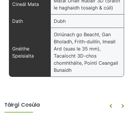
Mataí Urláir Rubair 3D (Sraith
Cineál Mata
le haghaidh tosaigh & cúil)
Dath
Dubh
Oiriúnach go Beacht, Gan
Bholadh, Frith-duillín, Imeall
Gnéithe
Ard (suas le 35 mm),
Speisialta
Tacaíocht 3D-chos
chomhtháite, Pointí Ceangail
Bunaidh
Táirgí Cosúla