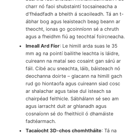
charr nó faoi shubstaintí tocsaineacha a
d'fhéadfadh a bheith á scaoileadh. Tá an t-
ábhar bog agus leaisteach beag beann ar
theocht, ionas go gcoinníonn sé a chruth
agus a fheidhm fiú ag teochtaí foircneacha.
Imeall Ard Fíor
: Le himill arda suas le 35
mm ag na pointí bailithe leachta is láidre,
cuireann na mataí seo cosaint gan sárú ar
fáil. Cibé acu sneachta, láib, báisteach nó
deochanna doirte – glacann na himill gach
rud go hiontaofa agus cuireann siad cosc
ar shalachar agus taise dul isteach sa
chairpéad feithicle. Sábhálann sé seo am
agus iarracht duit ar ghlanadh agus
cosnaíonn sé do fheithicil ó dhamáiste
fadtéarmach.
Tacaíocht 3D-chos chomhtháite
: Tá na