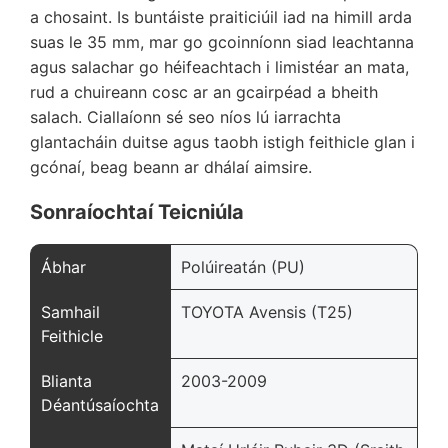
a chosaint. Is buntáiste praiticiúil iad na himill arda
suas le 35 mm, mar go gcoinníonn siad leachtanna
agus salachar go héifeachtach i limistéar an mata,
rud a chuireann cosc ar an gcairpéad a bheith
salach. Ciallaíonn sé seo níos lú iarrachta
glantacháin duitse agus taobh istigh feithicle glan i
gcónaí, beag beann ar dhálaí aimsire.
Sonraíochtaí Teicniúla
Ábhar
Polúireatán (PU)
Samhail
TOYOTA Avensis (T25)
Feithicle
Blianta
2003-2009
Déantúsaíochta