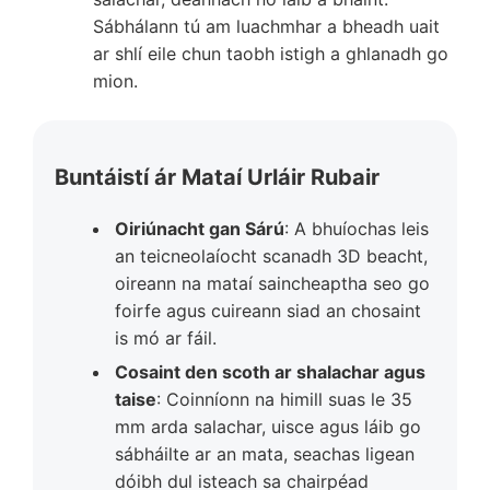
Sábhálann tú am luachmhar a bheadh uait
ar shlí eile chun taobh istigh a ghlanadh go
mion.
Buntáistí ár Mataí Urláir Rubair
Oiriúnacht gan Sárú
: A bhuíochas leis
an teicneolaíocht scanadh 3D beacht,
oireann na mataí saincheaptha seo go
foirfe agus cuireann siad an chosaint
is mó ar fáil.
Cosaint den scoth ar shalachar agus
taise
: Coinníonn na himill suas le 35
mm arda salachar, uisce agus láib go
sábháilte ar an mata, seachas ligean
dóibh dul isteach sa chairpéad