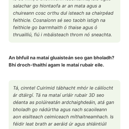
salachar go hiontaofa ar an mata agus a
chuireann cosc orthu dul isteach sa chairpéad
feithicle. Cosnaíonn sé seo taobh istigh na
feithicle go barrmhaith ó thaise agus ó
thruailliú, fiú i mbáisteach throm nó sneachta.
An bhfuil na mataí gluaisteán seo gan bholadh?
Bhí droch-thaithí agam le mataí rubair eile.
Tá, cinnte! Cuirimid tábhacht mhór le cáilíocht
ár dtáirgí. Tá na mataí urláir rubair 3D seo
déanta as polúireatán ardchaighdeáin, atá gan
bholadh go nádúrtha agus nach scaoileann
aon eisilteach ceimiceach míthaitneamhach. Is
féidir leat brath ar aeráid úr agus shláintiúil