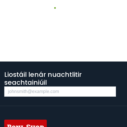
Liostáil lenár nuachtlitir
seachtainiúil