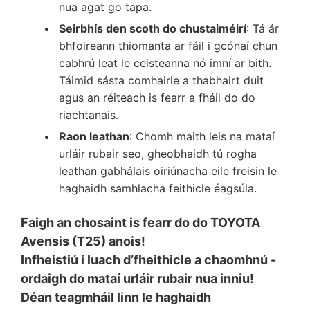
nua agat go tapa.
Seirbhís den scoth do chustaiméirí
: Tá ár
bhfoireann thiomanta ar fáil i gcónaí chun
cabhrú leat le ceisteanna nó imní ar bith.
Táimid sásta comhairle a thabhairt duit
agus an réiteach is fearr a fháil do do
riachtanais.
Raon leathan
: Chomh maith leis na mataí
urláir rubair seo, gheobhaidh tú rogha
leathan gabhálais oiriúnacha eile freisin le
haghaidh samhlacha feithicle éagsúla.
Faigh an chosaint is fearr do do TOYOTA
Avensis (T25) anois!
Infheistiú i luach d’fheithicle a chaomhnú -
ordaigh do mataí urláir rubair nua inniu!
Déan teagmháil linn le haghaidh