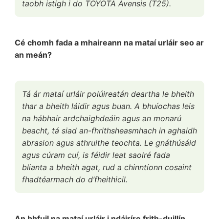
taobh istigh i do TOYOTA Avensis (T25).
Cé chomh fada a mhaireann na mataí urláir seo ar
an meán?
Tá ár mataí urláir polúireatán deartha le bheith
thar a bheith láidir agus buan. A bhuíochas leis
na hábhair ardchaighdeáin agus an monarú
beacht, tá siad an-fhrithsheasmhach in aghaidh
abrasion agus athruithe teochta. Le gnáthúsáid
agus cúram cuí, is féidir leat saolré fada
blianta a bheith agat, rud a chinntíonn cosaint
fhadtéarmach do d’fheithicil.
An bhfuil na mataí urláir i ndáiríre frith-duillín