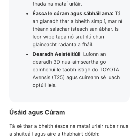
fhada na mataí urláir.
Éasca le cúram agus sábháil ama
: Tá
an glanadh thar a bheith simplí, mar ní
théann salachar isteach san ábhar. Is
leor wipe tapa nó sruthlú chun
glaineacht radanta a fháil.
Dearadh Aeistéitiúil
: Luíonn an
dearadh 3D nua-aimseartha go
comhchuí le taobh istigh do TOYOTA
Avensis (T25) agus cuireann sé luach
optúil leis.
Úsáid agus Cúram
Tá sé thar a bheith éasca na mataí urláir rubair nua
a shuiteáil agus aire a thabhairt dóibh: