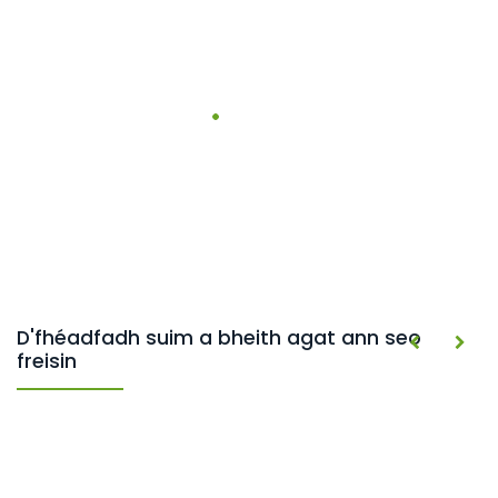
D'fhéadfadh suim a bheith agat ann seo
freisin