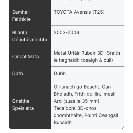
Samhail
TOYOTA Avensis (T25)
Feithicle
Blianta
2003-2009
Déantúsaíochta
Mataí Urláir Rubair 3D (Sraith
Cineál Mata
le haghaidh tosaigh & cúil)
Dath
Dubh
Oiriúnach go Beacht, Gan
Bholadh, Frith-duillín, Imeall
Gnéithe
Ard (suas le 35 mm),
Speisialta
Tacaíocht 3D-chos
chomhtháite, Pointí Ceangail
Bunaidh