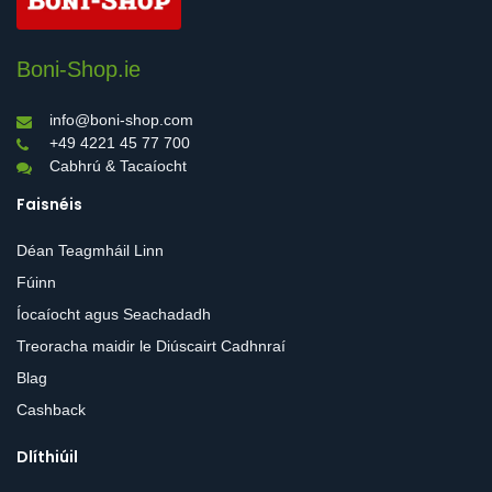
Boni-Shop.ie
info@boni-shop.com
+49 4221 45 77 700
Cabhrú & Tacaíocht
Faisnéis
Déan Teagmháil Linn
Fúinn
Íocaíocht agus Seachadadh
Treoracha maidir le Diúscairt Cadhnraí
Blag
Cashback
Dlíthiúil