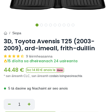
Siopa
3D, Toyota Avensis T25 (2003-
2009), ard-imeall, frith-duillín
9 léirmheasanna
15 díolta sa dheireanach 24 uaireanta
44.48
€
Íoc
14.83
€ anois le
* san áireamh CLC,
san áireamh
costais loingseoireachta
5 tá daoine ag féachaint air seo anois