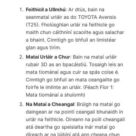
Feithicil a Ullmhú
: Ar dtús, bain na
seanmataí urláir as do TOYOTA Avensis
(T25). Fholúsghlan urlár na feithicle go
maith chun cáithníní scaoilte agus salachar
a bhaint. Cinntigh go bhfuil an limistéar
glan agus tirim.
Mataí Urláir a Chur
: Bain na mataí urláir
rubair 3D as an bpacáistiú. Tosaigh leis an
mata tiománaí agus cuir sa spás coise é.
Cinntigh go bhfuil an mata ceangailte go
foirfe le imlínte an urláir. (Féach Fíor 1:
Mata tiománaí a shuíomh)
Na Mataí a Cheangal
: Brúigh na mataí go
daingean ar na pointí ceangail bhunaidh in
urlár na feithicle. Oireann na poill cheangail
atá deartha go speisialta inár mataí go
díreach ar na lúibíní atá ann cheana chun