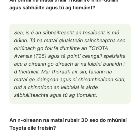
agus sábháilte agus tú ag tiomáint?
Sea, is é an sábháilteacht an tosaíocht is mó
dúinn. Tá na mataí gluaisteán saincheaptha seo
oiriúnach go foirfe d'imlínte an TOYOTA
Avensis (T25) agus tá pointí ceangail speisialta
acu a oireann go díreach ar na lúibíní bunaidh i
d'fheithicil. Mar thoradh air sin, fanann na
mataí go daingean agus ní shleamhnaíonn siad,
rud a chinntíonn an leibhéal is airde
sábháilteachta agus tú ag tiomáint.
An n-oireann na mataí rubair 3D seo do mhúnlaí
Toyota eile freisin?