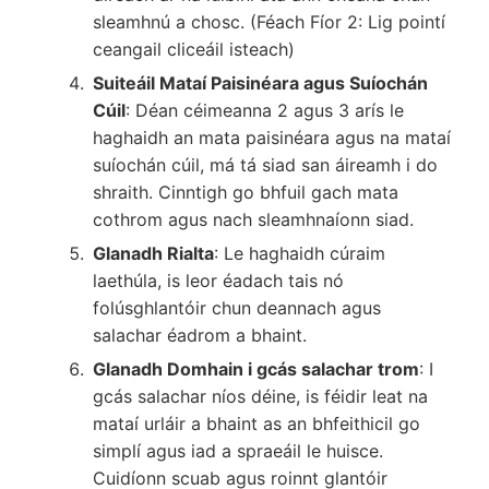
sleamhnú a chosc. (Féach Fíor 2: Lig pointí
ceangail cliceáil isteach)
Suiteáil Mataí Paisinéara agus Suíochán
Cúil
: Déan céimeanna 2 agus 3 arís le
haghaidh an mata paisinéara agus na mataí
suíochán cúil, má tá siad san áireamh i do
shraith. Cinntigh go bhfuil gach mata
cothrom agus nach sleamhnaíonn siad.
Glanadh Rialta
: Le haghaidh cúraim
laethúla, is leor éadach tais nó
folúsghlantóir chun deannach agus
salachar éadrom a bhaint.
Glanadh Domhain i gcás salachar trom
: I
gcás salachar níos déine, is féidir leat na
mataí urláir a bhaint as an bhfeithicil go
simplí agus iad a spraeáil le huisce.
Cuidíonn scuab agus roinnt glantóir