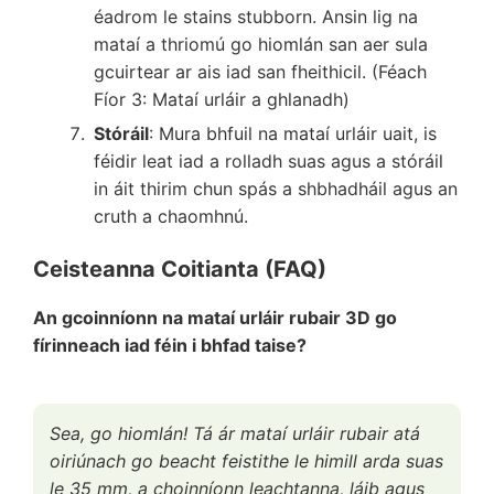
éadrom le stains stubborn. Ansin lig na
mataí a thriomú go hiomlán san aer sula
gcuirtear ar ais iad san fheithicil. (Féach
Fíor 3: Mataí urláir a ghlanadh)
Stóráil
: Mura bhfuil na mataí urláir uait, is
féidir leat iad a rolladh suas agus a stóráil
in áit thirim chun spás a shbhadháil agus an
cruth a chaomhnú.
Ceisteanna Coitianta (FAQ)
An gcoinníonn na mataí urláir rubair 3D go
fírinneach iad féin i bhfad taise?
Sea, go hiomlán! Tá ár mataí urláir rubair atá
oiriúnach go beacht feistithe le himill arda suas
le 35 mm, a choinníonn leachtanna, láib agus