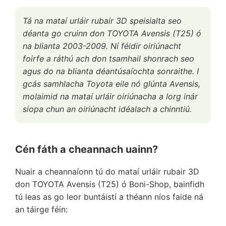
Tá na mataí urláir rubair 3D speisialta seo
déanta go cruinn don TOYOTA Avensis (T25) ó
na blianta 2003-2009. Ní féidir oiriúnacht
foirfe a ráthú ach don tsamhail shonrach seo
agus do na blianta déantúsaíochta sonraithe. I
gcás samhlacha Toyota eile nó glúnta Avensis,
molaimid na mataí urláir oiriúnacha a lorg inár
siopa chun an oiriúnacht idéalach a chinntiú.
Cén fáth a cheannach uainn?
Nuair a cheannaíonn tú do mataí urláir rubair 3D
don TOYOTA Avensis (T25) ó Boni-Shop, bainfidh
tú leas as go leor buntáistí a théann níos faide ná
an táirge féin: