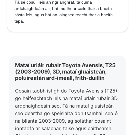
Tá sé cosúil leis an ngrianghraf, tá cuma
ardchaighdeáin air, bhí mo fhear céile thar a bheith
sásta leis, agus bhí an loingseoireacht thar a bheith
tapa.
Mataí urláir rubair Toyota Avensis, T25
(2003-2009), 3D, mataí gluaisteán,
polúireatán ard-imeall, frith-duillín
Cosain taobh istigh do Toyota Avensis (T25)
go héifeachtach leis na mataí urláir rubair 3D
ardchaighdeáin seo. Tá na mataí gluaisteán
seo deartha go speisialta don tsamhail seo ó
na blianta 2003-2009, ag soláthar cosaint
iontaofa ar salachar, taise agus caitheamh.