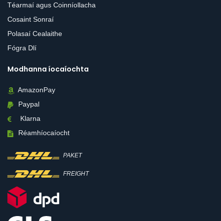
Téarmaí agus Coinníollacha
Cosaint Sonraí
Polasaí Cealaithe
Fógra Dlí
Modhanna íocaíochta
AmazonPay
Paypal
Klarna
Réamhíocaíocht
PAKET
FREIGHT