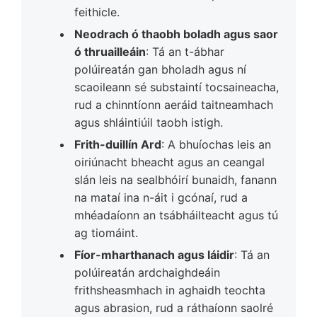
feithicle.
Neodrach ó thaobh boladh agus saor
ó thruailleáin
: Tá an t-ábhar
polúireatán gan bholadh agus ní
scaoileann sé substaintí tocsaineacha,
rud a chinntíonn aeráid taitneamhach
agus shláintiúil taobh istigh.
Frith-duillín Ard
: A bhuíochas leis an
oiriúnacht bheacht agus an ceangal
slán leis na sealbhóirí bunaidh, fanann
na mataí ina n-áit i gcónaí, rud a
mhéadaíonn an tsábháilteacht agus tú
ag tiomáint.
Fíor-mharthanach agus láidir
: Tá an
polúireatán ardchaighdeáin
frithsheasmhach in aghaidh teochta
agus abrasion, rud a ráthaíonn saolré