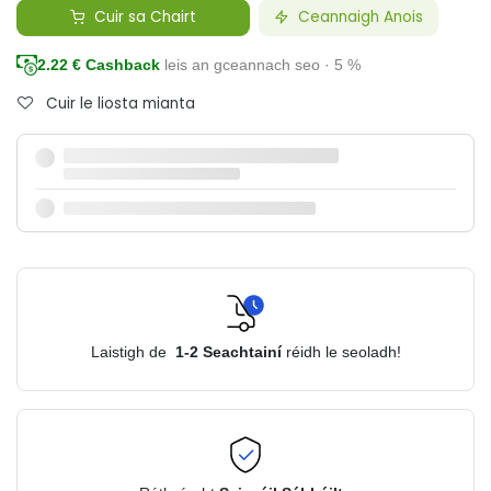
Cuir sa Chairt
Ceannaigh Anois
2.22
€ Cashback
leis an gceannach seo · 5 %
Cuir le liosta mianta
Laistigh de
1-2
Seachtainí
réidh le seoladh!