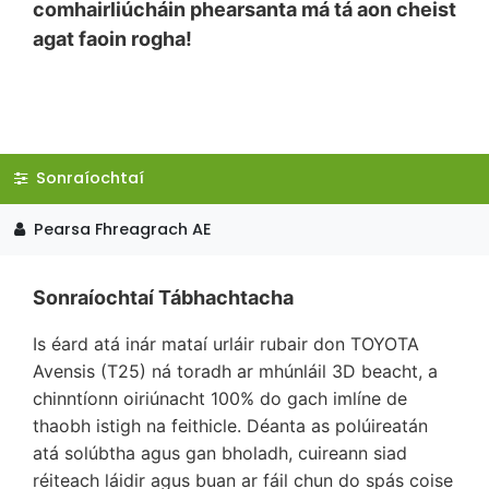
comhairliúcháin phearsanta má tá aon cheist
agat faoin rogha!
Sonraíochtaí
Pearsa Fhreagrach AE
Sonraíochtaí Tábhachtacha
Is éard atá inár mataí urláir rubair don TOYOTA
Avensis (T25) ná toradh ar mhúnláil 3D beacht, a
chinntíonn oiriúnacht 100% do gach imlíne de
thaobh istigh na feithicle. Déanta as polúireatán
atá solúbtha agus gan bholadh, cuireann siad
réiteach láidir agus buan ar fáil chun do spás coise