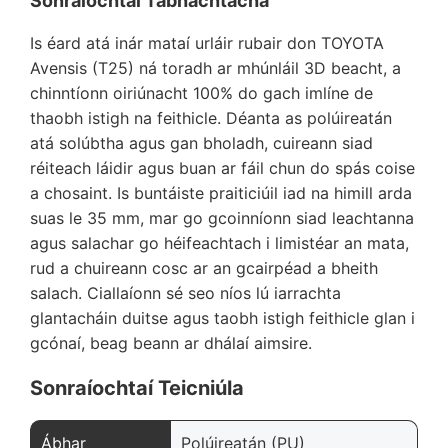
Sonraíochtaí Tábhachtacha
Is éard atá inár mataí urláir rubair don TOYOTA
Avensis (T25) ná toradh ar mhúnláil 3D beacht, a
chinntíonn oiriúnacht 100% do gach imlíne de
thaobh istigh na feithicle. Déanta as polúireatán
atá solúbtha agus gan bholadh, cuireann siad
réiteach láidir agus buan ar fáil chun do spás coise
a chosaint. Is buntáiste praiticiúil iad na himill arda
suas le 35 mm, mar go gcoinníonn siad leachtanna
agus salachar go héifeachtach i limistéar an mata,
rud a chuireann cosc ar an gcairpéad a bheith
salach. Ciallaíonn sé seo níos lú iarrachta
glantacháin duitse agus taobh istigh feithicle glan i
gcónaí, beag beann ar dhálaí aimsire.
Sonraíochtaí Teicniúla
Ábhar
Polúireatán (PU)