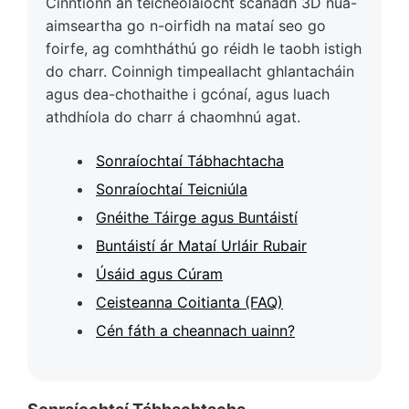
Cinntíonn an teicneolaíocht scanadh 3D nua-
aimseartha go n-oirfidh na mataí seo go
foirfe, ag comhtháthú go réidh le taobh istigh
do charr. Coinnigh timpeallacht ghlantacháin
agus dea-chothaithe i gcónaí, agus luach
athdhíola do charr á chaomhnú agat.
Sonraíochtaí Tábhachtacha
Sonraíochtaí Teicniúla
Gnéithe Táirge agus Buntáistí
Buntáistí ár Mataí Urláir Rubair
Úsáid agus Cúram
Ceisteanna Coitianta (FAQ)
Cén fáth a cheannach uainn?