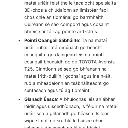
mataí urláir feistithe le tacaíocht speisialta
3D-chos a chlúdaíonn an limistéar faoi
chos chlé an tiománaí go barrmhaith.
Cuireann sé seo compord agus cosaint
bhreise ar fáil ag pointe ard-strus.
Pointí Ceangail Sábháilte
: Tá na mataí
urláir rubair atá oiriúnach go beacht
ceangailte go daingean leis na pointí
ceangail bhunaidh de do TOYOTA Avensis
T25. Cinntíonn sé seo go bhfanann na
mataí frith-duillín i gcónaí agus ina n-áit,
rud a mhéadaíonn an tsábháilteacht go
suntasach agus tú ag tiomáint.
Glanadh Éasca
: A bhuíochas leis an ábhar
láidir agus uiscedhíonach, is féidir na mataí
urláir seo a ghlanadh go héasca. Is leor
wipe simplí nó sruthlú le huisce chun
salachar, deannach nó láib a bhaint.