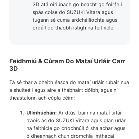
3D atá oiriúnach go beacht go foirfe i
spás coise do SUZUKI Vitara agus
tugann sé cuma ardcháilíochta agus
ordúil do thaobh istigh na feithicle.
Feidhmiú & Cúram Do Mataí Urláir Carr
3D
Tá sé thar a bheith éasca do mataí urláir rubair nua
a shuiteáil agus aire a thabhairt dóibh, agus ní
theastaíonn ach cúpla céim:
Ullmhúchán:
Ar dtús, bain na mataí urláir
d’aois as do SUZUKI Vitara agus glan urlár
na feithicle go críochnúil ó shalachar agus
ó dheannach chun dromchla imthacaí