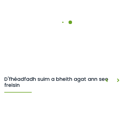
D'fhéadfadh suim a bheith agat ann seo
freisin