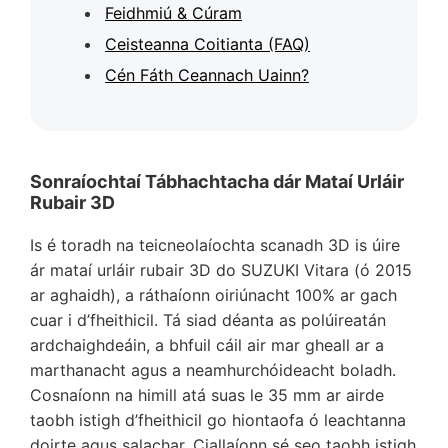
Feidhmiú & Cúram
Ceisteanna Coitianta (FAQ)
Cén Fáth Ceannach Uainn?
Sonraíochtaí Tábhachtacha dár Mataí Urláir
Rubair 3D
Is é toradh na teicneolaíochta scanadh 3D is úire
ár mataí urláir rubair 3D do SUZUKI Vitara (ó 2015
ar aghaidh), a ráthaíonn oiriúnacht 100% ar gach
cuar i d’fheithicil. Tá siad déanta as polúireatán
ardchaighdeáin, a bhfuil cáil air mar gheall ar a
marthanacht agus a neamhurchóideacht boladh.
Cosnaíonn na himill atá suas le 35 mm ar airde
taobh istigh d’fheithicil go hiontaofa ó leachtanna
doirte agus salachar. Ciallaíonn sé seo taobh istigh