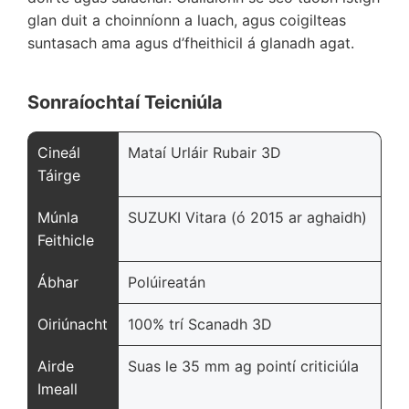
glan duit a choinníonn a luach, agus coigilteas
suntasach ama agus d’fheithicil á glanadh agat.
Sonraíochtaí Teicniúla
Cineál
Mataí Urláir Rubair 3D
Táirge
Múnla
SUZUKI Vitara (ó 2015 ar aghaidh)
Feithicle
Ábhar
Polúireatán
Oiriúnacht
100% trí Scanadh 3D
Airde
Suas le 35 mm ag pointí criticiúla
Imeall