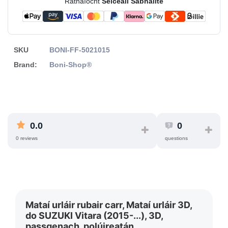
Ráthaíocht
Seiceáil Sábháilte
SKU
BONI-FF-5021015
Brand:
Boni-Shop®
0.0
0
0 reviews
questions
Mataí urláir rubair carr, Mataí urláir 3D,
do SUZUKI Vitara (2015-...), 3D,
passgenach, polúireatán