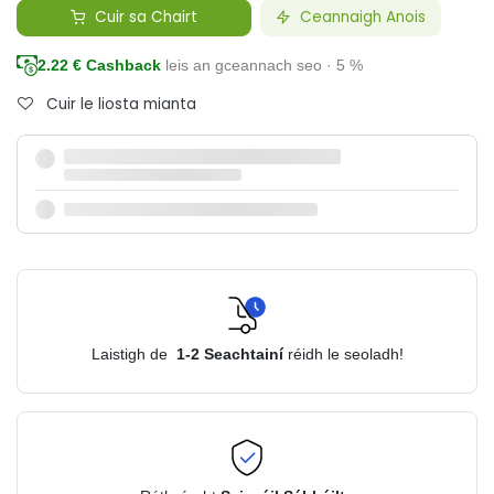
Cuir sa Chairt
Ceannaigh Anois
2.22
€ Cashback
leis an gceannach seo · 5 %
Cuir le liosta mianta
Laistigh de
1-2
Seachtainí
réidh le seoladh!