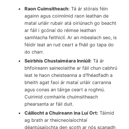
Raon Cuimsitheach:
Tá ár stórais féin
againn agus coinnímid raon leathan de
mataí urláir rubair atá oiriúnach go beacht
ar fáil i gcónaí do réimse leathan
samhlacha feithiclí. Ar an mbealach seo, is
féidir leat an rud ceart a fháil go tapa do
do charr.
Seirbhís Chustaiméara Inniúil:
Tá ár
bhfoireann saineolaithe ar fáil chun cabhrú
leat le haon cheisteanna a d’fhéadfadh a
bheith agat faoi ár mataí urláir carranna
agus conas an táirge ceart a roghnú.
Cuirimid comhairle chuimsitheach
phearsanta ar fáil duit.
Cáilíocht a Chuireann ina Luí Ort:
Táimid
ag brath ar theicneolaíochtaí
déantúsaíochta den scoth ar nós scanadh