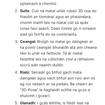
optamach a chinntiú.
Suite:
Cuir na mataí urláir rubair 3D nua do
thaobh an tiománaí agus an phaisinéara,
chomh maith leis na mataí cúil sa spás
coise faoi seach. Déan cinnte go n-oireann
siad go foirfe do na comhrianta.
Ceangal:
Brúigh na mataí go daingean ar
na pointí ceangail bhunaidh atá ann cheana
féin in urlár na feithicle. Tá ár mataí
feistithe leis na cúlúcháin chuí a ráthaíonn
socrú slán neamh-duillín.
Rialú:
Seiceáil go bhfuil gach mata
daingean agus nach bhfuil aon roic ann nó
ag cur isteach ar na pedals. Ba cheart an
“3D-Pose” le haghaidh scíthe na gcos a
shuíomh i gceart.
Glanadh:
I gcás éillithe, is féidir leat na