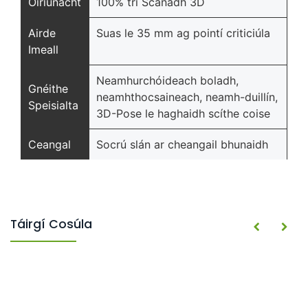
Oiriúnacht
100% trí Scanadh 3D
Airde
Suas le 35 mm ag pointí criticiúla
Imeall
Neamhurchóideach boladh,
Gnéithe
neamhthocsaineach, neamh-duillín,
Speisialta
3D-Pose le haghaidh scíthe coise
Ceangal
Socrú slán ar cheangail bhunaidh
Táirgí Cosúla