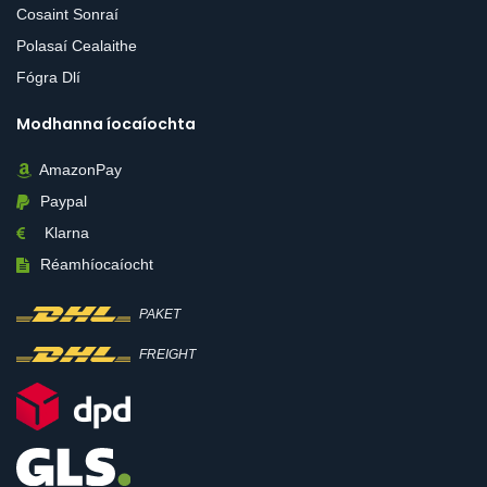
Cosaint Sonraí
Polasaí Cealaithe
Fógra Dlí
Modhanna íocaíochta
AmazonPay
Paypal
Klarna
Réamhíocaíocht
PAKET
FREIGHT