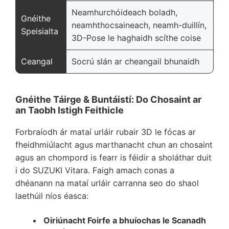
Neamhurchóideach boladh,
Gnéithe
neamhthocsaineach, neamh-duillín,
Speisialta
3D-Pose le haghaidh scíthe coise
Ceangal
Socrú slán ar cheangail bhunaidh
Gnéithe Táirge & Buntáistí: Do Chosaint ar
an Taobh Istigh Feithicle
Forbraíodh ár mataí urláir rubair 3D le fócas ar
fheidhmiúlacht agus marthanacht chun an chosaint
agus an chompord is fearr is féidir a sholáthar duit
i do SUZUKI Vitara. Faigh amach conas a
dhéanann na mataí urláir carranna seo do shaol
laethúil níos éasca:
Oiriúnacht Foirfe a bhuíochas le Scanadh