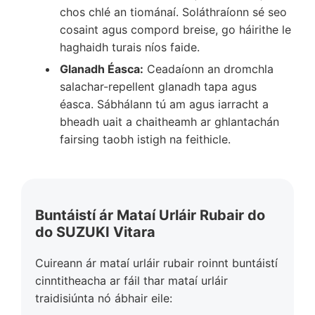
chos chlé an tiománaí. Soláthraíonn sé seo
cosaint agus compord breise, go háirithe le
haghaidh turais níos faide.
Glanadh Éasca:
Ceadaíonn an dromchla
salachar-repellent glanadh tapa agus
éasca. Sábhálann tú am agus iarracht a
bheadh uait a chaitheamh ar ghlantachán
fairsing taobh istigh na feithicle.
Buntáistí ár Mataí Urláir Rubair do
do SUZUKI Vitara
Cuireann ár mataí urláir rubair roinnt buntáistí
cinntitheacha ar fáil thar mataí urláir
traidisiúnta nó ábhair eile: