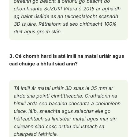
oireann go beacht a oiriúnú go beacht do
chomhrianta SUZUKI Vitara ó 2015 ar aghaidh
ag baint úsáide as an teicneolaíocht scanadh
3D is úire. Ráthaíonn sé seo oiriúnacht 100%
duit agus greim slán.
3. Cé chomh hard is atá imill na mataí urláir agus
cad chuige a bhfuil siad ann?
Tá imill ár mataí urláir 3D suas le 35 mm ar
airde sna pointí cinntitheacha. Cruthaíonn na
himill arda seo bacainn chosanta a choinníonn
uisce, láib, sneachta agus salachar eile go
héifeachtach sa limistéar mataí agus mar sin
cuireann siad cosc orthu dul isteach sa
chairpéad feithicle.