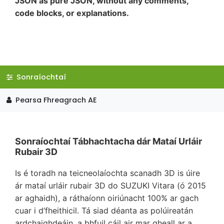
JSON as pure JSON, without any comments,
code blocks, or explanations.
Sonraíochtaí
Pearsa Fhreagrach AE
Sonraíochtaí Tábhachtacha dár Mataí Urláir
Rubair 3D
Is é toradh na teicneolaíochta scanadh 3D is úire
ár mataí urláir rubair 3D do SUZUKI Vitara (ó 2015
ar aghaidh), a ráthaíonn oiriúnacht 100% ar gach
cuar i d’fheithicil. Tá siad déanta as polúireatán
ardchaighdeáin, a bhfuil cáil air mar gheall ar a