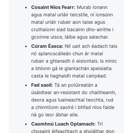
Cosaint Níos Fearr:
Murab ionann
agus mataí urláir teicstíle, ní ionsúnn
mataí urláir rubair aon taise agus
cruthaíonn siad bacainn dho-airithe i
gcoinne uisce, láibe agus salachar.
Cúram Éasca:
Níl uait ach éadach tais
nó splancscáileán chun ár mataí
rubair a ghlanadh ó eisíontais. Is minic
a bhíonn gá le glantachán speisialta
casta le haghaidh mataí cairpéad.
Fad saoil:
Tá an polúireatán a
úsáidtear an-resistant do chaitheamh,
deora agus luaineachtaí teochta, rud
a chinntíonn saolré i bhfad níos faide
ná go leor ábhar eile.
Caomhnú Luach Optamach:
Trí
chosaint éifeachtach a sholáthar don