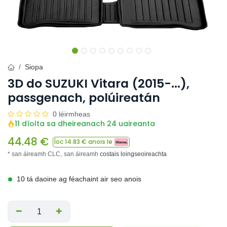
Siopa
3D do SUZUKI Vitara (2015-...),
passgenach, polúireatán
0 léirmheas
11 díolta sa dheireanach 24 uaireanta
44.48
€
Íoc
14.83
€ anois le
* san áireamh CLC,
san áireamh
costais loingseoireachta
10 tá daoine ag féachaint air seo anois