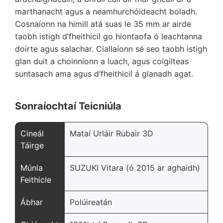
marthanacht agus a neamhurchóideacht boladh.
Cosnaíonn na himill atá suas le 35 mm ar airde
taobh istigh d’fheithicil go hiontaofa ó leachtanna
doirte agus salachar. Ciallaíonn sé seo taobh istigh
glan duit a choinníonn a luach, agus coigilteas
suntasach ama agus d’fheithicil á glanadh agat.
Sonraíochtaí Teicniúla
Cineál
Mataí Urláir Rubair 3D
Táirge
Múnla
SUZUKI Vitara (ó 2015 ar aghaidh)
Feithicle
Ábhar
Polúireatán