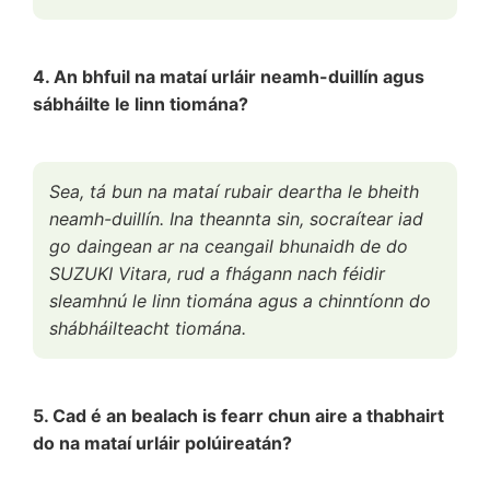
4. An bhfuil na mataí urláir neamh-duillín agus
sábháilte le linn tiomána?
Sea, tá bun na mataí rubair deartha le bheith
neamh-duillín. Ina theannta sin, socraítear iad
go daingean ar na ceangail bhunaidh de do
SUZUKI Vitara, rud a fhágann nach féidir
sleamhnú le linn tiomána agus a chinntíonn do
shábháilteacht tiomána.
5. Cad é an bealach is fearr chun aire a thabhairt
do na mataí urláir polúireatán?