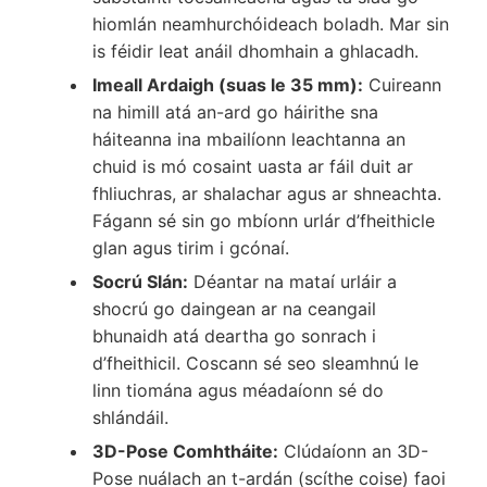
hiomlán neamhurchóideach boladh. Mar sin
is féidir leat anáil dhomhain a ghlacadh.
Imeall Ardaigh (suas le 35 mm):
Cuireann
na himill atá an-ard go háirithe sna
háiteanna ina mbailíonn leachtanna an
chuid is mó cosaint uasta ar fáil duit ar
fhliuchras, ar shalachar agus ar shneachta.
Fágann sé sin go mbíonn urlár d’fheithicle
glan agus tirim i gcónaí.
Socrú Slán:
Déantar na mataí urláir a
shocrú go daingean ar na ceangail
bhunaidh atá deartha go sonrach i
d’fheithicil. Coscann sé seo sleamhnú le
linn tiomána agus méadaíonn sé do
shlándáil.
3D-Pose Comhtháite:
Clúdaíonn an 3D-
Pose nuálach an t-ardán (scíthe coise) faoi