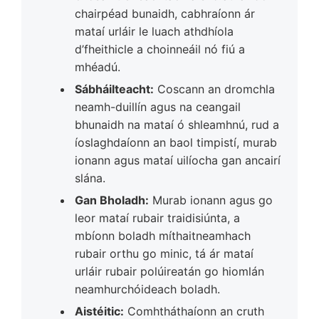
chairpéad bunaidh, cabhraíonn ár
mataí urláir le luach athdhíola
d’fheithicle a choinneáil nó fiú a
mhéadú.
Sábháilteacht:
Coscann an dromchla
neamh-duillín agus na ceangail
bhunaidh na mataí ó shleamhnú, rud a
íoslaghdaíonn an baol timpistí, murab
ionann agus mataí uilíocha gan ancairí
slána.
Gan Bholadh:
Murab ionann agus go
leor mataí rubair traidisiúnta, a
mbíonn boladh míthaitneamhach
rubair orthu go minic, tá ár mataí
urláir rubair polúireatán go hiomlán
neamhurchóideach boladh.
Aistéitic:
Comhtháthaíonn an cruth