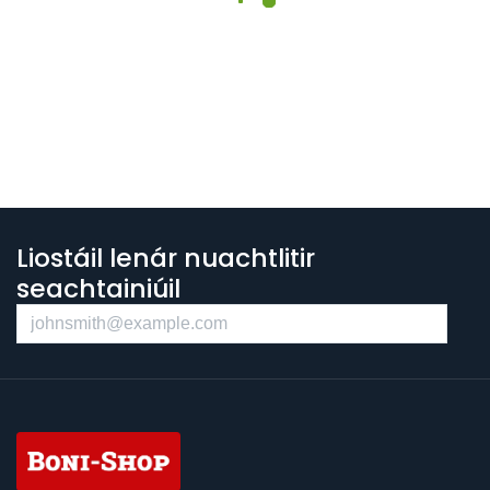
Liostáil lenár nuachtlitir
seachtainiúil