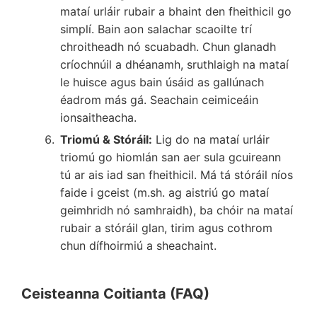
mataí urláir rubair a bhaint den fheithicil go
simplí. Bain aon salachar scaoilte trí
chroitheadh nó scuabadh. Chun glanadh
críochnúil a dhéanamh, sruthlaigh na mataí
le huisce agus bain úsáid as gallúnach
éadrom más gá. Seachain ceimiceáin
ionsaitheacha.
Triomú & Stóráil:
Lig do na mataí urláir
triomú go hiomlán san aer sula gcuireann
tú ar ais iad san fheithicil. Má tá stóráil níos
faide i gceist (m.sh. ag aistriú go mataí
geimhridh nó samhraidh), ba chóir na mataí
rubair a stóráil glan, tirim agus cothrom
chun dífhoirmiú a sheachaint.
Ceisteanna Coitianta (FAQ)