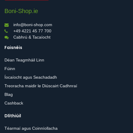
Boni-Shop.ie
info@boni-shop.com
+49 4221 45 77 700
Cabhrú & Tacaíocht
Faisnéis
Déan Teagmháil Linn
Fúinn
Íocaíocht agus Seachadadh
Treoracha maidir le Diúscairt Cadhnraí
Blag
Cashback
Dlíthiúil
Téarmaí agus Coinníollacha