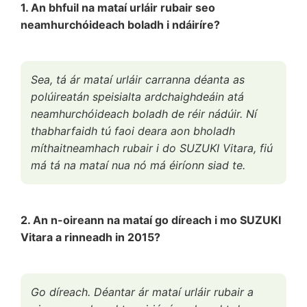
1. An bhfuil na mataí urláir rubair seo
neamhurchóideach boladh i ndáiríre?
Sea, tá ár mataí urláir carranna déanta as
polúireatán speisialta ardchaighdeáin atá
neamhurchóideach boladh de réir nádúir. Ní
thabharfaidh tú faoi deara aon bholadh
míthaitneamhach rubair i do SUZUKI Vitara, fiú
má tá na mataí nua nó má éiríonn siad te.
2. An n-oireann na mataí go díreach i mo SUZUKI
Vitara a rinneadh in 2015?
Go díreach. Déantar ár mataí urláir rubair a