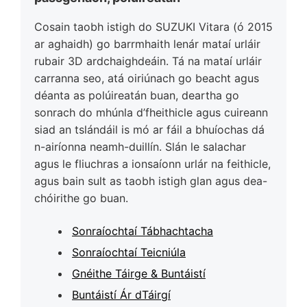
Cosain taobh istigh do SUZUKI Vitara (ó 2015
ar aghaidh) go barrmhaith lenár mataí urláir
rubair 3D ardchaighdeáin. Tá na mataí urláir
carranna seo, atá oiriúnach go beacht agus
déanta as polúireatán buan, deartha go
sonrach do mhúnla d’fheithicle agus cuireann
siad an tslándáil is mó ar fáil a bhuíochas dá
n-airíonna neamh-duillín. Slán le salachar
agus le fliuchras a ionsaíonn urlár na feithicle,
agus bain sult as taobh istigh glan agus dea-
chóirithe go buan.
Sonraíochtaí Tábhachtacha
Sonraíochtaí Teicniúla
Gnéithe Táirge & Buntáistí
Buntáistí Ár dTáirgí