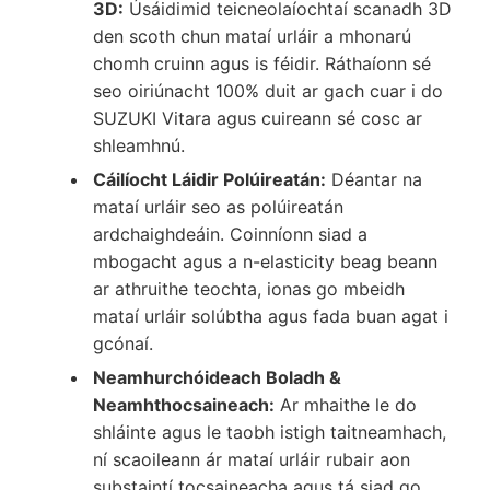
3D:
Úsáidimid teicneolaíochtaí scanadh 3D
den scoth chun mataí urláir a mhonarú
chomh cruinn agus is féidir. Ráthaíonn sé
seo oiriúnacht 100% duit ar gach cuar i do
SUZUKI Vitara agus cuireann sé cosc ar
shleamhnú.
Cáilíocht Láidir Polúireatán:
Déantar na
mataí urláir seo as polúireatán
ardchaighdeáin. Coinníonn siad a
mbogacht agus a n-elasticity beag beann
ar athruithe teochta, ionas go mbeidh
mataí urláir solúbtha agus fada buan agat i
gcónaí.
Neamhurchóideach Boladh &
Neamhthocsaineach:
Ar mhaithe le do
shláinte agus le taobh istigh taitneamhach,
ní scaoileann ár mataí urláir rubair aon
substaintí tocsaineacha agus tá siad go