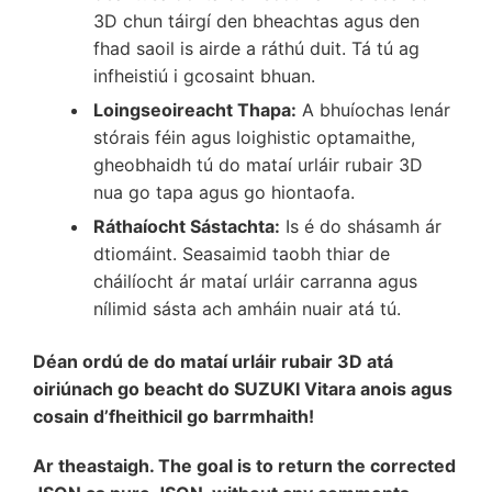
3D chun táirgí den bheachtas agus den
fhad saoil is airde a ráthú duit. Tá tú ag
infheistiú i gcosaint bhuan.
Loingseoireacht Thapa:
A bhuíochas lenár
stórais féin agus loighistic optamaithe,
gheobhaidh tú do mataí urláir rubair 3D
nua go tapa agus go hiontaofa.
Ráthaíocht Sástachta:
Is é do shásamh ár
dtiomáint. Seasaimid taobh thiar de
cháilíocht ár mataí urláir carranna agus
nílimid sásta ach amháin nuair atá tú.
Déan ordú de do mataí urláir rubair 3D atá
oiriúnach go beacht do SUZUKI Vitara anois agus
cosain d’fheithicil go barrmhaith!
Ar theastaigh. The goal is to return the corrected