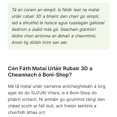
Tá an cúram an-simplí. Is féidir leat na mataí
urláir rubair 3D a bhaint den charr go simplí,
iad a shruthlú le huisce agus tuaslagán gallúnaí
éadrom a úsáid más gá. Seachain glantóirí
láidre chun airíonna an ábhair a chaomhnú.
Ansin lig dóibh tirim san aer.
Cén Fáth Mataí Urláir Rubair 3D a
Cheannach ó Boni-Shop?
Má tá mataí urláir carranna ardchaighdeáin á lorg
agat do do SUZUKI Vitara, is é Boni-Shop do
pháirtí iontach. Ní amháin go gcuirimid táirgí den
chéad scoth ar fáil duit, ach freisin seirbhís a
chuirfidh áthas ort: