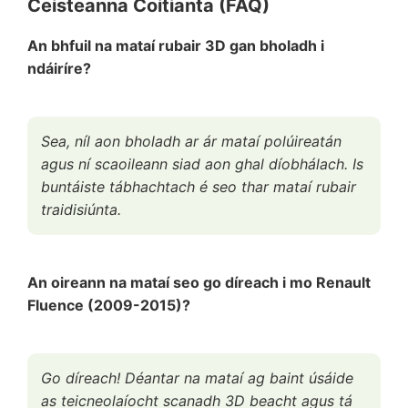
Ceisteanna Coitianta (FAQ)
An bhfuil na mataí rubair 3D gan bholadh i
ndáiríre?
Sea, níl aon bholadh ar ár mataí polúireatán
agus ní scaoileann siad aon ghal díobhálach. Is
buntáiste tábhachtach é seo thar mataí rubair
traidisiúnta.
An oireann na mataí seo go díreach i mo Renault
Fluence (2009-2015)?
Go díreach! Déantar na mataí ag baint úsáide
as teicneolaíocht scanadh 3D beacht agus tá