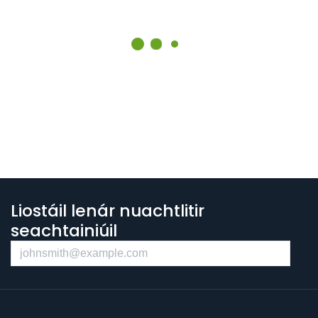
Liostáil lenár nuachtlitir
seachtainiúil