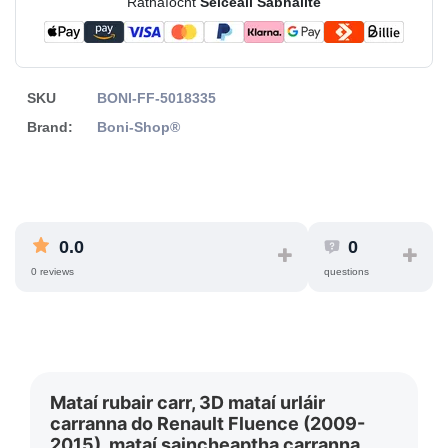
Ráthaíocht
Seiceáil Sábháilte
SKU
BONI-FF-5018335
Brand:
Boni-Shop®
0.0
0
0 reviews
questions
Mataí rubair carr, 3D mataí urláir
carranna do Renault Fluence (2009-
2015), mataí saincheaptha carranna