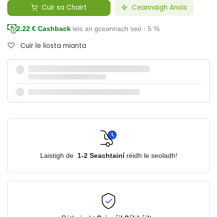
Cuir sa Chairt
Ceannaigh Anois
2.22
€ Cashback
leis an gceannach seo · 5 %
Cuir le liosta mianta
Laistigh de
1-2
Seachtainí
réidh le seoladh!