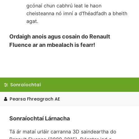
gcónaí chun cabhrú leat le haon
cheisteanna nó imní a d’fhéadfadh a bheith
agat.
Ordaigh anois agus cosain do Renault
Fluence ar an mbealach is fearr!
Sonraíochtaí
Pearsa Fhreagrach AE
Sonraíochtaí Lárnacha
Tá ár mataí urláir carranna 3D saindeartha do