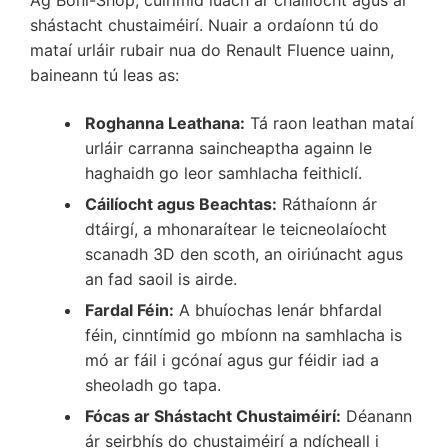
shástacht chustaiméirí. Nuair a ordaíonn tú do
mataí urláir rubair nua do Renault Fluence uainn,
baineann tú leas as:
Roghanna Leathana:
Tá raon leathan mataí
urláir carranna saincheaptha againn le
haghaidh go leor samhlacha feithiclí.
Cáilíocht agus Beachtas:
Ráthaíonn ár
dtáirgí, a mhonaraítear le teicneolaíocht
scanadh 3D den scoth, an oiriúnacht agus
an fad saoil is airde.
Fardal Féin:
A bhuíochas lenár bhfardal
féin, cinntímid go mbíonn na samhlacha is
mó ar fáil i gcónaí agus gur féidir iad a
sheoladh go tapa.
Fócas ar Shástacht Chustaiméirí:
Déanann
ár seirbhís do chustaiméirí a ndícheall i