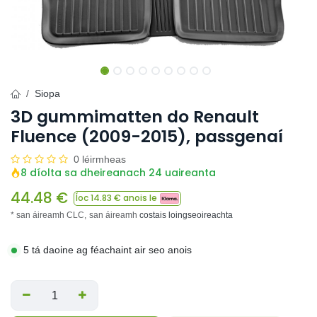
Siopa
3D gummimatten do Renault
Fluence (2009-2015), passgenaí
0 léirmheas
8 díolta sa dheireanach 24 uaireanta
44.48
€
Íoc
14.83
€ anois le
* san áireamh CLC,
san áireamh
costais loingseoireachta
5 tá daoine ag féachaint air seo anois