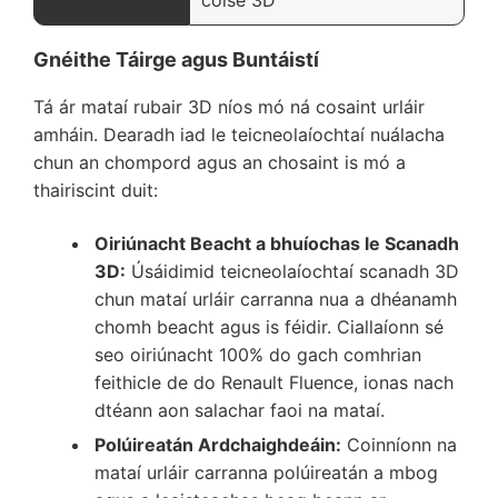
Gnéithe Táirge agus Buntáistí
Tá ár mataí rubair 3D níos mó ná cosaint urláir
amháin. Dearadh iad le teicneolaíochtaí nuálacha
chun an chompord agus an chosaint is mó a
thairiscint duit:
Oiriúnacht Beacht a bhuíochas le Scanadh
3D:
Úsáidimid teicneolaíochtaí scanadh 3D
chun mataí urláir carranna nua a dhéanamh
chomh beacht agus is féidir. Ciallaíonn sé
seo oiriúnacht 100% do gach comhrian
feithicle de do Renault Fluence, ionas nach
dtéann aon salachar faoi na mataí.
Polúireatán Ardchaighdeáin:
Coinníonn na
mataí urláir carranna polúireatán a mbog