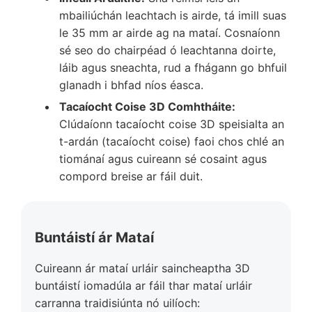
mbailiúchán leachtach is airde, tá imill suas
le 35 mm ar airde ag na mataí. Cosnaíonn
sé seo do chairpéad ó leachtanna doirte,
láib agus sneachta, rud a fhágann go bhfuil
glanadh i bhfad níos éasca.
Tacaíocht Coise 3D Comhtháite:
Clúdaíonn tacaíocht coise 3D speisialta an
t-ardán (tacaíocht coise) faoi chos chlé an
tiománaí agus cuireann sé cosaint agus
compord breise ar fáil duit.
Buntáistí ár Mataí
Cuireann ár mataí urláir saincheaptha 3D
buntáistí iomadúla ar fáil thar mataí urláir
carranna traidisiúnta nó uilíoch: