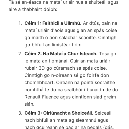
Tá sé an-éasca na mataí urláir nua a shuiteáil agus
aire a thabhairt dóibh:
Céim 1: Feithicil a Ullmhú.
Ar dtús, bain na
mataí urláir d'aois agus glan an spás coise
go maith ó aon salachar scaoilte. Cinntigh
go bhfuil an limistéar tirim.
Céim 2: Na Mataí a Chur Isteach.
Tosaigh
le mata an tiománaí. Cuir an mata urláir
rubair 3D go cúramach sa spás coise.
Cinntigh go n-oireann sé go foirfe don
chomhbheart. Oireann na pointí socraithe
comhtháite do na sealbhóirí bunaidh de do
Renault Fluence agus cinntíonn siad greim
slán.
Céim 3: Oiriúnacht a Sheiceáil.
Seiceáil
nach bhfuil an mata ag sleamhnú agus
nach gcuireann sé bac ar na pedals (gás,