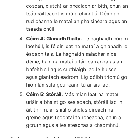
coscán, clutch) ar bhealach ar bith, chun an
tsábháilteacht is mó a chinntiú. Déan an
rud céanna le mataí an phaisinéara agus an
tséada chúil.
Céim 4: Glanadh Rialta.
Le haghaidh cúram
laethúil, is féidir leat na mataí a ghlanadh le
éadach tais. Le haghaidh salachar níos
déine, bain na mataí urláir carranna as an
bhfeithicil agus sruthlaigh iad le huisce
agus glantach éadrom. Lig dóibh triomú go
hiomlán sula gcuireann tú ar ais iad.
Céim 5: Stóráil.
Más mian leat na mataí
urláir a bhaint go sealadach, stóráil iad in
áit thirim, ar shiúl ó sholas díreach na
gréine agus teochtaí foircneacha, chun a
gcruth agus a leaisteachas a chaomhnú.