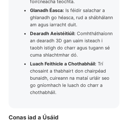
foircneacha teochta.
Glanadh Éasca:
Is féidir salachar a
ghlanadh go héasca, rud a shábhálann
am agus iarracht duit.
Dearadh Aeistéitiúil:
Comhtháthaíonn
an dearadh 3D gan uaim isteach i
taobh istigh do charr agus tugann sé
cuma shlachtmhar dó.
Luach Feithicle a Chothabháil:
Trí
chosaint a thabhairt don chairpéad
bunaidh, cuireann na mataí urláir seo
go gníomhach le luach do charr a
chothabháil.
Conas iad a Úsáid