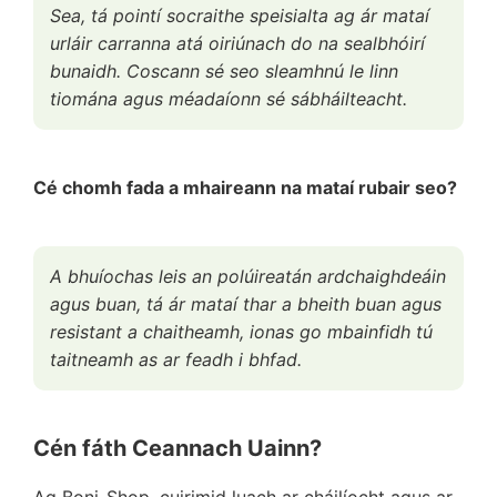
Sea, tá pointí socraithe speisialta ag ár mataí
urláir carranna atá oiriúnach do na sealbhóirí
bunaidh. Coscann sé seo sleamhnú le linn
tiomána agus méadaíonn sé sábháilteacht.
Cé chomh fada a mhaireann na mataí rubair seo?
A bhuíochas leis an polúireatán ardchaighdeáin
agus buan, tá ár mataí thar a bheith buan agus
resistant a chaitheamh, ionas go mbainfidh tú
taitneamh as ar feadh i bhfad.
Cén fáth Ceannach Uainn?
Ag Boni-Shop, cuirimid luach ar cháilíocht agus ar