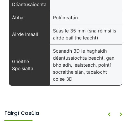
Déantúsaíochta
Ábhar
Polúireatán
Suas le 35 mm (sna réimsí is
Airde Imeall
airde bailithe leacht)
Scanadh 3D le haghaidh
déantúsaíochta beacht, gan
Gnéithe
bholadh, leaisteach, pointí
Speisialta
socraithe slán, tacaíocht
coise 3D
Táirgí Cosúla