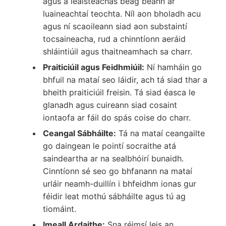
agus a leaisteachas beag beann ar
luaineachtaí teochta. Níl aon bholadh acu
agus ní scaoileann siad aon substaintí
tocsaineacha, rud a chinntíonn aeráid
shláintiúil agus thaitneamhach sa charr.
Praiticiúil agus Feidhmiúil:
Ní hamháin go
bhfuil na mataí seo láidir, ach tá siad thar a
bheith praiticiúil freisin. Tá siad éasca le
glanadh agus cuireann siad cosaint
iontaofa ar fáil do spás coise do charr.
Ceangal Sábháilte:
Tá na mataí ceangailte
go daingean le pointí socraithe atá
saindeartha ar na sealbhóirí bunaidh.
Cinntíonn sé seo go bhfanann na mataí
urláir neamh-duillín i bhfeidhm ionas gur
féidir leat mothú sábháilte agus tú ag
tiomáint.
Imeall Ardaithe:
Sna réimsí leis an