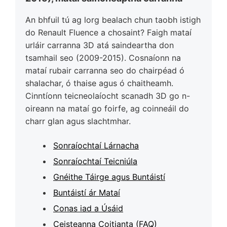
An bhfuil tú ag lorg bealach chun taobh istigh
do Renault Fluence a chosaint? Faigh mataí
urláir carranna 3D atá saindeartha don
tsamhail seo (2009-2015). Cosnaíonn na
mataí rubair carranna seo do chairpéad ó
shalachar, ó thaise agus ó chaitheamh.
Cinntíonn teicneolaíocht scanadh 3D go n-
oireann na mataí go foirfe, ag coinneáil do
charr glan agus slachtmhar.
Sonraíochtaí Lárnacha
Sonraíochtaí Teicniúla
Gnéithe Táirge agus Buntáistí
Buntáistí ár Mataí
Conas iad a Úsáid
Ceisteanna Coitianta (FAQ)