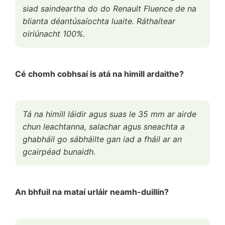
siad saindeartha do do Renault Fluence de na
blianta déantúsaíochta luaite. Ráthaítear
oiriúnacht 100%.
Cé chomh cobhsaí is atá na himill ardaithe?
Tá na himill láidir agus suas le 35 mm ar airde
chun leachtanna, salachar agus sneachta a
ghabháil go sábháilte gan iad a fháil ar an
gcairpéad bunaidh.
An bhfuil na mataí urláir neamh-duillín?