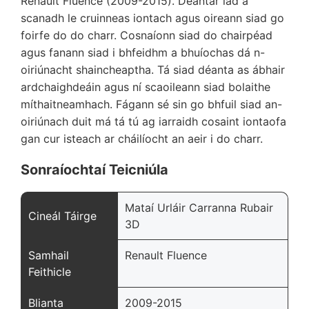
Renault Fluence (2009-2015). Déantar iad a
scanadh le cruinneas iontach agus oireann siad go
foirfe do do charr. Cosnaíonn siad do chairpéad
agus fanann siad i bhfeidhm a bhuíochas dá n-
oiriúnacht shaincheaptha. Tá siad déanta as ábhair
ardchaighdeáin agus ní scaoileann siad bolaithe
míthaitneamhach. Fágann sé sin go bhfuil siad an-
oiriúnach duit má tá tú ag iarraidh cosaint iontaofa
gan cur isteach ar cháilíocht an aeir i do charr.
Sonraíochtaí Teicniúla
Mataí Urláir Carranna Rubair
Cineál Táirge
3D
Samhail
Renault Fluence
Feithicle
Blianta
2009-2015