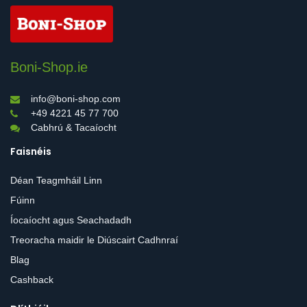
Boni-Shop.ie
info@boni-shop.com
+49 4221 45 77 700
Cabhrú & Tacaíocht
Faisnéis
Déan Teagmháil Linn
Fúinn
Íocaíocht agus Seachadadh
Treoracha maidir le Diúscairt Cadhnraí
Blag
Cashback