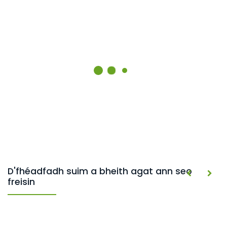
D'fhéadfadh suim a bheith agat ann seo
freisin