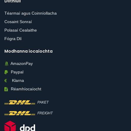
Dlíthiúil
Téarmaí agus Coinníollacha
Cosaint Sonraí
Polasaí Cealaithe
Fógra Dlí
Modhanna íocaíochta
AmazonPay
Paypal
Klarna
Réamhíocaíocht
PAKET
FREIGHT