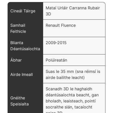
Mataí Urláir Carranna Rubair
Cineál Táirge
3D
Samhail
Renault Fluence
Feithicle
Blianta
2009-2015
Déantúsaíochta
Ábhar
Polúireatán
Suas le 35 mm (sna réimsí is
Airde Imeall
airde bailithe leacht)
Scanadh 3D le haghaidh
déantúsaíochta beacht, gan
Gnéithe
bholadh, leaisteach, pointí
Speisialta
socraithe slán, tacaíocht
coise 3D