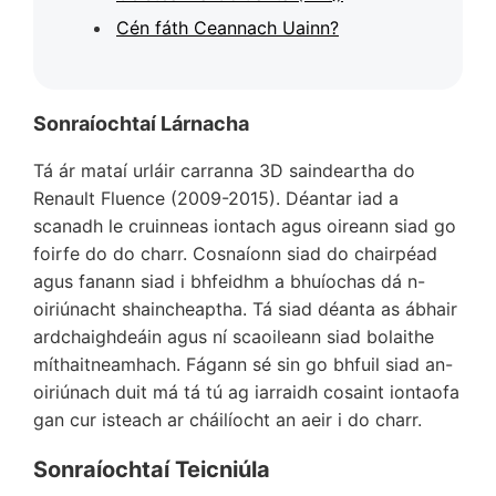
Cén fáth Ceannach Uainn?
Sonraíochtaí Lárnacha
Tá ár mataí urláir carranna 3D saindeartha do
Renault Fluence (2009-2015). Déantar iad a
scanadh le cruinneas iontach agus oireann siad go
foirfe do do charr. Cosnaíonn siad do chairpéad
agus fanann siad i bhfeidhm a bhuíochas dá n-
oiriúnacht shaincheaptha. Tá siad déanta as ábhair
ardchaighdeáin agus ní scaoileann siad bolaithe
míthaitneamhach. Fágann sé sin go bhfuil siad an-
oiriúnach duit má tá tú ag iarraidh cosaint iontaofa
gan cur isteach ar cháilíocht an aeir i do charr.
Sonraíochtaí Teicniúla