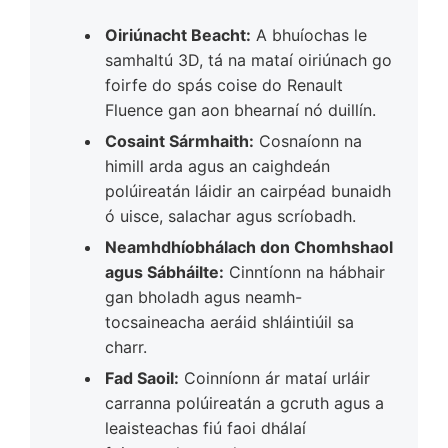
Oiriúnacht Beacht:
A bhuíochas le
samhaltú 3D, tá na mataí oiriúnach go
foirfe do spás coise do Renault
Fluence gan aon bhearnaí nó duillín.
Cosaint Sármhaith:
Cosnaíonn na
himill arda agus an caighdeán
polúireatán láidir an cairpéad bunaidh
ó uisce, salachar agus scríobadh.
Neamhdhíobhálach don Chomhshaol
agus Sábháilte:
Cinntíonn na hábhair
gan bholadh agus neamh-
tocsaineacha aeráid shláintiúil sa
charr.
Fad Saoil:
Coinníonn ár mataí urláir
carranna polúireatán a gcruth agus a
leaisteachas fiú faoi dhálaí