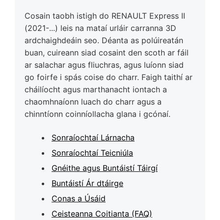
Cosain taobh istigh do RENAULT Express II
(2021-...) leis na mataí urláir carranna 3D
ardchaighdeáin seo. Déanta as polúireatán
buan, cuireann siad cosaint den scoth ar fáil
ar salachar agus fliuchras, agus luíonn siad
go foirfe i spás coise do charr. Faigh taithí ar
cháilíocht agus marthanacht iontach a
chaomhnaíonn luach do charr agus a
chinntíonn coinníollacha glana i gcónaí.
Sonraíochtaí Lárnacha
Sonraíochtaí Teicniúla
Gnéithe agus Buntáistí Táirgí
Buntáistí Ár dtáirge
Conas a Úsáid
Ceisteanna Coitianta (FAQ)