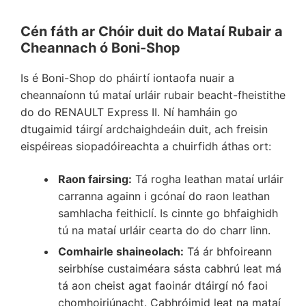
Cén fáth ar Chóir duit do Mataí Rubair a
Cheannach ó Boni-Shop
Is é Boni-Shop do pháirtí iontaofa nuair a
cheannaíonn tú mataí urláir rubair beacht-fheistithe
do do RENAULT Express II. Ní hamháin go
dtugaimid táirgí ardchaighdeáin duit, ach freisin
eispéireas siopadóireachta a chuirfidh áthas ort:
Raon fairsing:
Tá rogha leathan mataí urláir
carranna againn i gcónaí do raon leathan
samhlacha feithiclí. Is cinnte go bhfaighidh
tú na mataí urláir cearta do do charr linn.
Comhairle shaineolach:
Tá ár bhfoireann
seirbhíse custaiméara sásta cabhrú leat má
tá aon cheist agat faoinár dtáirgí nó faoi
chomhoiriúnacht. Cabhróimid leat na mataí