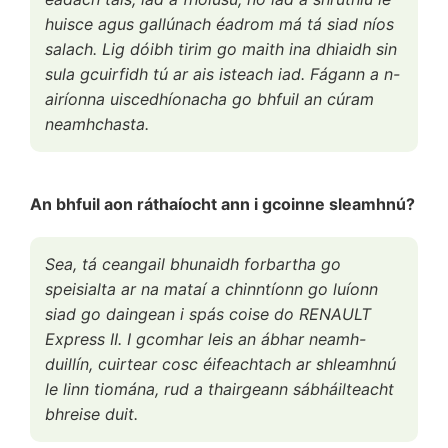
huisce agus gallúnach éadrom má tá siad níos
salach. Lig dóibh tirim go maith ina dhiaidh sin
sula gcuirfidh tú ar ais isteach iad. Fágann a n-
airíonna uiscedhíonacha go bhfuil an cúram
neamhchasta.
An bhfuil aon ráthaíocht ann i gcoinne sleamhnú?
Sea, tá ceangail bhunaidh forbartha go
speisialta ar na mataí a chinntíonn go luíonn
siad go daingean i spás coise do RENAULT
Express II. I gcomhar leis an ábhar neamh-
duillín, cuirtear cosc éifeachtach ar shleamhnú
le linn tiomána, rud a thairgeann sábháilteacht
bhreise duit.