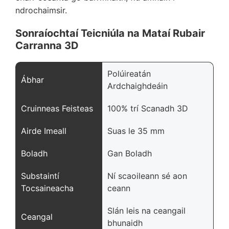
ndrochaimsir.
Sonraíochtaí Teicniúla na Mataí Rubair
Carranna 3D
Polúireatán
Ábhar
Ardchaighdeáin
Cruinneas Feisteas
100% trí Scanadh 3D
Airde Imeall
Suas le 35 mm
Boladh
Gan Boladh
Substaintí
Ní scaoileann sé aon
Tocsaineacha
ceann
Slán leis na ceangail
Ceangal
bhunaidh