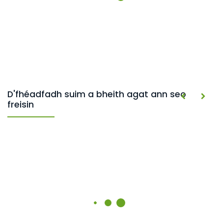
D'fhéadfadh suim a bheith agat ann seo
freisin