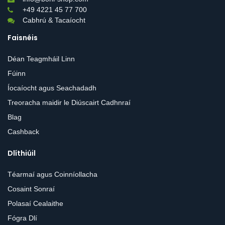
+49 4221 45 77 700
Cabhrú & Tacaíocht
Faisnéis
Déan Teagmháil Linn
Fúinn
Íocaíocht agus Seachadadh
Treoracha maidir le Diúscairt Cadhnraí
Blag
Cashback
Dlíthiúil
Téarmaí agus Coinníollacha
Cosaint Sonraí
Polasaí Cealaithe
Fógra Dlí