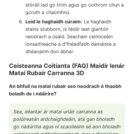
stóráil iad go tirim agus go cothrom chun a
gcruth a chaomhnú.
Leid le haghaidh cúraim:
Le haghaidh
stains stubborn, is féidir leat glantóir
neodrach a úsáid. Seachain ceimiceáin
ionsaitheacha a d'fhéadfadh damáiste a
dhéanamh don ábhar.
Ceisteanna Coitianta (FAQ) Maidir lenár
Mataí Rubair Carranna 3D
An bhfuil na mataí rubair seo neodrach ó thaobh
boladh de i ndáiríre?
Sea, déantar ár mataí urláir carranna as
polúireatán ardchaighdeáin, atá gan bholadh
go nádúrtha agus ní scaoileann sé aon bholadh
ceimiceach míthaitneamhach, mar a tharlaíonn