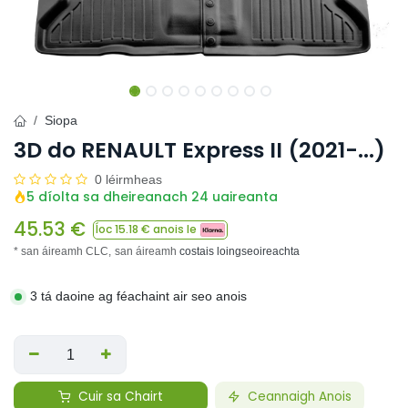
Siopa
3D do RENAULT Express II (2021-...)
0 léirmheas
5 díolta sa dheireanach 24 uaireanta
45.53
€
Íoc
15.18
€ anois le
* san áireamh CLC,
san áireamh
costais loingseoireachta
3 tá daoine ag féachaint air seo anois
Cuir sa Chairt
Ceannaigh Anois