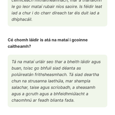
le go leor mataí rubair níos saoire. Is féidir leat
iad a chur i do charr díreach tar éis duit iad a
dhíphacáil.
Cé chomh láidir is atá na mataí i gcoinne
caitheamh?
Tá na mataí urláir seo thar a bheith láidir agus
buan, toisc go bhfuil siad déanta as
polúireatán frithsheasmhach. Tá siad deartha
chun na strusanna laethúla, mar shampla
salachar, taise agus scríobadh, a sheasamh
agus a gcruth agus a bhfeidhmiúlacht a
chaomhnú ar feadh blianta fada.