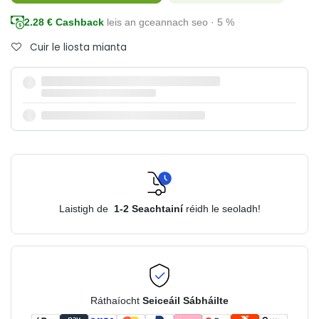
2.28
€ Cashback
leis an gceannach seo · 5 %
Cuir le liosta mianta
Laistigh de
1-2
Seachtainí
réidh le seoladh!
Ráthaíocht
Seiceáil Sábháilte