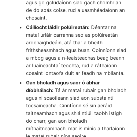
agus go gclúdaíonn siad gach chomhrian
de do spás coise, rud a uasmhéadaíonn an
chosaint.
Cáilíocht láidir polúireatán:
Déantar na
mataí urláir carranna seo as polúireatán
ardchaighdeáin, atá thar a bheith
frithsheasmhach agus buan. Coinníonn siad
a mbog agus a n-leaisteachas beag beann
ar luaineachtaí teochta, rud a ráthaíonn
cosaint iontaofa duit ar feadh na mblianta.
Gan bholadh agus saor ó ábhar
díobhálach:
Tá ár mataí rubair gan bholadh
agus ní scaoileann siad aon substaintí
tocsaineacha. Cinntíonn sé sin aeráid
taitneamhach agus shláintiúil taobh istigh
do charr, gan aon bholadh
míthaitneamhach, mar is minic a tharlaíonn
le mataí rubair níos saoire.