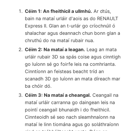
Céim 1: An fheithicil a ullmhú.
Ar dtús,
bain na mataí urláir d'aois as do RENAULT
Express II. Glan an t-urlár go críochnúil ó
shalachar agus deannach chun bonn glan a
chruthú do na mataí rubair nua.
Céim 2: Na mataí a leagan.
Leag an mata
urláir rubair 3D sa spás coise agus cinntigh
go luíonn sé go foirfe leis na comhrianta.
Cinntíonn an feisteas beacht tríd an
scanadh 3D go luíonn an mata díreach mar
ba chóir dó.
Céim 3: Na mataí a cheangal.
Ceangail na
mataí urláir carranna go daingean leis na
pointí ceangail bhunaidh i do fheithicil.
Cinnteoidh sé seo nach sleamhnaíonn na
mataí le linn tiomána agus go soláthraíonn