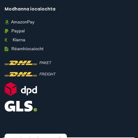
Modhanna íocaíochta
AmazonPay
Paypal
Klarna
Réamhíocaíocht
PAKET
FREIGHT