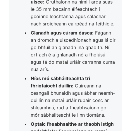
uisce:
Cruthaíonn na himill arda suas
le 35 mm bacainn éifeachtach i
gcoinne leachtanna agus salachar
nach sroicheann cairpéad na feithicle.
Glanadh agus cúram éasca:
Fágann
an dromchla uiscedhíonach agus láidir
go bhfuil an glanadh ina ghaoith. Níl
ort ach é a ghlanadh nó a fholúsú -
agus tá do mataí urláir carranna cuma
nua arís.
Níos mó sábháilteachta trí
fhriotaíocht duillín:
Cuireann na
ceangail bhunaidh agus ábhar neamh-
duillín na mataí urláir rubair cosc ar
shleamhnú, rud a fheabhsaíonn go
mór sábháilteacht le linn tiomána.
Optaic fheabhsaithe ar thaobh istigh