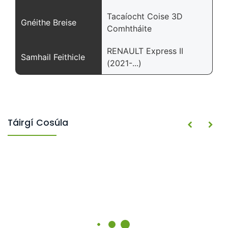
Tacaíocht Coise 3D
Gnéithe Breise
Comhtháite
RENAULT Express II
Samhail Feithicle
(2021-...)
Táirgí Cosúla