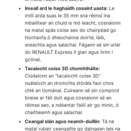
Imeall ard le haghaidh cosaint uasta:
Le
imill arda suas le 35 mm sna réimsí ina
mbailítear an chuid is mó leacht, cosnaíonn
na mataí spás coise seo do chairpéad go
hiontaofa ó dheochanna doirte, láib,
sneachta agus salachar. Fágann sé sin urlár
do RENAULT Express II glan agus tirim i
gcónaí.
Tacaíocht coise 3D chomhtháite:
Clúdaíonn an "tacaíocht coise 3D"
nuálaíoch an dromchla stórála faoi chos
chlé an tiománaí. Cuireann sé sin compord
breise ar fáil duit agus cosnaíonn sé an
réimse seo, a ndéantar faillí air go minic, ó
chaitheamh agus salachar.
Ceangal slán agus neamh-duillín:
Tá na
mataí rubair ceangailte go daingean leis na