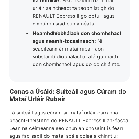
na feithicle:
Feabhsaíonn na mataí
urláir saincheaptha taobh istigh do
RENAULT Express II go optúil agus
cinntíonn siad cuma néata.
Neamhdhíobhálach don chomhshaol
agus neamh-tocsaineach:
Ní
scaoileann ár mataí rubair aon
substaintí díobhálacha, atá go maith
don chomhshaol agus do do shláinte.
Conas a Úsáid: Suiteáil agus Cúram do
Mataí Urláir Rubair
Tá suiteáil agus cúram ár mataí urláir carranna
beacht-fheistithe do RENAULT Express II an-éasca.
Lean na céimeanna seo chun an chosaint is fearr
agus fad saoil do mataí spáis coise a chinntiú: