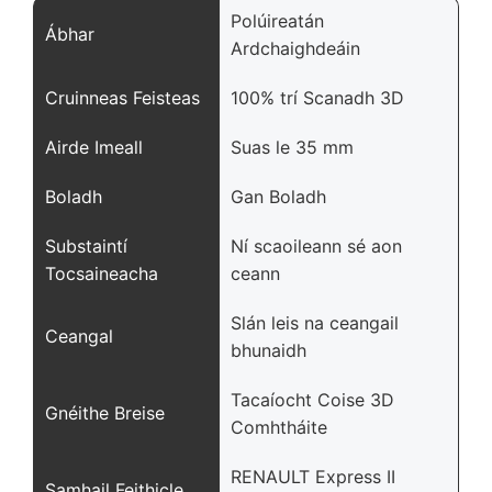
Polúireatán
Ábhar
Ardchaighdeáin
Cruinneas Feisteas
100% trí Scanadh 3D
Airde Imeall
Suas le 35 mm
Boladh
Gan Boladh
Substaintí
Ní scaoileann sé aon
Tocsaineacha
ceann
Slán leis na ceangail
Ceangal
bhunaidh
Tacaíocht Coise 3D
Gnéithe Breise
Comhtháite
RENAULT Express II
Samhail Feithicle