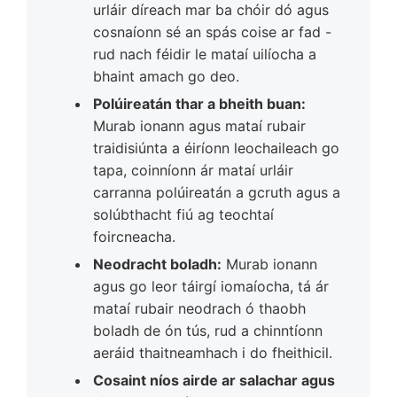
urláir díreach mar ba chóir dó agus
cosnaíonn sé an spás coise ar fad -
rud nach féidir le mataí uilíocha a
bhaint amach go deo.
Polúireatán thar a bheith buan:
Murab ionann agus mataí rubair
traidisiúnta a éiríonn leochaileach go
tapa, coinníonn ár mataí urláir
carranna polúireatán a gcruth agus a
solúbthacht fiú ag teochtaí
foircneacha.
Neodracht boladh:
Murab ionann
agus go leor táirgí iomaíocha, tá ár
mataí rubair neodrach ó thaobh
boladh de ón tús, rud a chinntíonn
aeráid thaitneamhach i do fheithicil.
Cosaint níos airde ar salachar agus