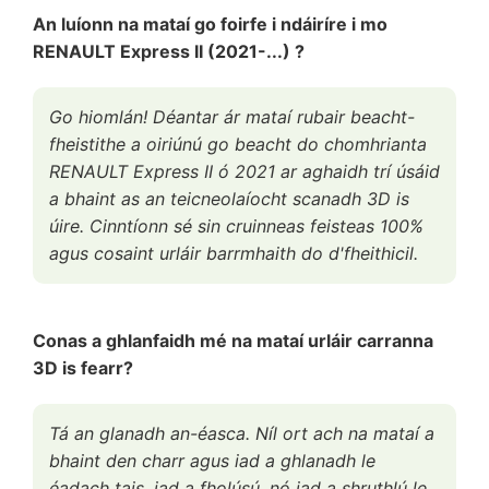
An luíonn na mataí go foirfe i ndáiríre i mo
RENAULT Express II (2021-...) ?
Go hiomlán! Déantar ár mataí rubair beacht-
fheistithe a oiriúnú go beacht do chomhrianta
RENAULT Express II ó 2021 ar aghaidh trí úsáid
a bhaint as an teicneolaíocht scanadh 3D is
úire. Cinntíonn sé sin cruinneas feisteas 100%
agus cosaint urláir barrmhaith do d'fheithicil.
Conas a ghlanfaidh mé na mataí urláir carranna
3D is fearr?
Tá an glanadh an-éasca. Níl ort ach na mataí a
bhaint den charr agus iad a ghlanadh le
éadach tais, iad a fholúsú, nó iad a shruthlú le