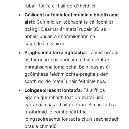
rubair foirfe a fháil do d'fheithicil.
Cáilíocht ar féidir leat muinín a bheith agat
aisti:
Cuirimid an-tábhacht le cáilíocht ár
dtáirgí. Déantar ár mataí rubair 3D as
ábhair bhuan a chomhlíonann na
caighdeáin is airde.
Praghsanna tarraingteacha:
Táimid bródúil
as táirgí ardchaighdeáin a thairiscint ar
phraghsanna iomaíocha. Bain leas as ár
gcóimheas feidhmíochta-praghais den
scoth do do mataí urláir feithicle nua.
Loingseoireacht iontaofa:
Tá a fhios
againn gur mhaith leat do mataí urláir
carranna nua a fháil go tapa. Sin an fáth a
n-oibrímid le comhpháirtithe
loingseoireachta iontaofa chun seachadadh
pras a chinntiú.