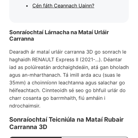
Cén fáth Ceannach Uainn?
Sonraíochtaí Lárnacha na Mataí Urláir
Carranna
Dearadh ár mataí urláir carranna 3D go sonrach le
haghaidh RENAULT Express II (2021-...). Déantar
iad as polúireatán ardchaighdeáin, atá gan bholadh
agus an-mharthanach. Tá imill arda acu (suas le
35mm) a choinníonn leachtanna agus salachar go
héifeachtach. Cinnteoidh sé seo go bhfuil urlár do
charr cosanta go barrmhaith, fiú amháin i
ndrochaimsir.
Sonraíochtaí Teicniúla na Mataí Rubair
Carranna 3D