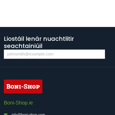
Liostáil lenár nuachtlitir
seachtainiúil
Boni-Shop.ie
info@boni-shop.com