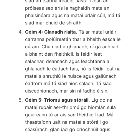
siad an tsábháilteacht uasta. Déan an
próiseas seo arís le haghaidh mata an
phaisinéara agus na mataí urláir cúil, má tá
siad mar chuid de shraith.
Céim 4: Glanadh rialta.
Tá ár mataí urláir
carranna polúireatán thar a bheith éasca le
cúram. Chun iad a ghlanadh, ní gá ach iad
a bhaint den fheithicil. Is féidir leat
salachar, deannach agus leachtanna a
ghlanadh le éadach tais, nó is féidir leat na
mataí a shruthlú le huisce agus gallúnach
éadrom má tá siad níos salach. Tá siad
uiscedhíonach, mar sin ní fadhb é sin.
Céim 5: Triomú agus stóráil.
Lig do na
mataí rubair aer-thriomú go hiomlán sula
gcuireann tú ar ais san fheithicil iad. Má
theastaíonn uait na mataí a stóráil go
séasúrach, glan iad go críochnúil agus