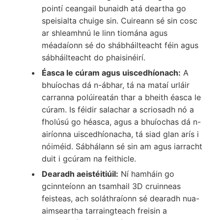
pointí ceangail bunaidh atá deartha go
speisialta chuige sin. Cuireann sé sin cosc
ar shleamhnú le linn tiomána agus
méadaíonn sé do shábháilteacht féin agus
sábháilteacht do phaisinéirí.
Éasca le cúram agus uiscedhíonach:
A
bhuíochas dá n-ábhar, tá na mataí urláir
carranna polúireatán thar a bheith éasca le
cúram. Is féidir salachar a scriosadh nó a
fholúsú go héasca, agus a bhuíochas dá n-
airíonna uiscedhíonacha, tá siad glan arís i
nóiméid. Sábhálann sé sin am agus iarracht
duit i gcúram na feithicle.
Dearadh aeistéitiúil:
Ní hamháin go
gcinnteíonn an tsamhail 3D cruinneas
feisteas, ach soláthraíonn sé dearadh nua-
aimseartha tarraingteach freisin a