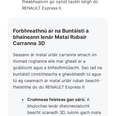
fheabhsaíonn go optúil taobh istigh do
RENAULT Express II.
Forbhreathnú ar na Buntáistí a
bhaineann lenár Mataí Rubair
Carranna 3D
Seasann ár mataí urláir carranna amach ón
iliomad roghanna eile mar gheall ar a
gcáilíocht agus a bhfeidhmiúlacht. Seo iad na
buntáistí cinntitheacha a gheobhaidh tú agus
tú ag ceannach ár mataí urláir rubair beacht-
fheistithe do do RENAULT Express II:
Cruinneas feisteas gan sárú:
A
bhuíochas lenár dteicneolaíocht
beacht scanadh 3D, luíonn gach mata