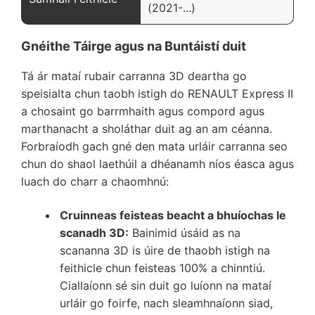
(2021-...)
Gnéithe Táirge agus na Buntáistí duit
Tá ár mataí rubair carranna 3D deartha go
speisialta chun taobh istigh do RENAULT Express II
a chosaint go barrmhaith agus compord agus
marthanacht a sholáthar duit ag an am céanna.
Forbraíodh gach gné den mata urláir carranna seo
chun do shaol laethúil a dhéanamh níos éasca agus
luach do charr a chaomhnú:
Cruinneas feisteas beacht a bhuíochas le
scanadh 3D:
Bainimid úsáid as na
scananna 3D is úire de thaobh istigh na
feithicle chun feisteas 100% a chinntiú.
Ciallaíonn sé sin duit go luíonn na mataí
urláir go foirfe, nach sleamhnaíonn siad,