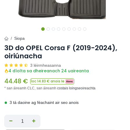
Siopa
3D do OPEL Corsa F (2019-2024),
oiriúnacha
3 léirmheasanna
4 díolta sa dheireanach 24 uaireanta
44.48
€
Íoc
14.83
€ anois le
* san áireamh CLC,
san áireamh
costais loingseoireachta
3 tá daoine ag féachaint air seo anois