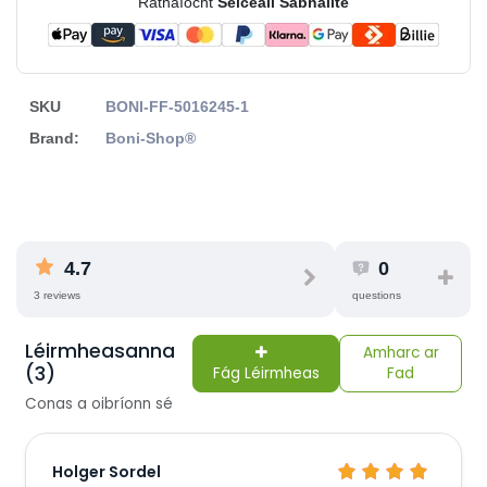
Ráthaíocht
Seiceáil Sábháilte
SKU
BONI-FF-5016245-1
Brand:
Boni-Shop®
4.7
0
3 reviews
questions
Léirmheasanna
Amharc ar
(3)
Fág Léirmheas
Fad
Conas a oibríonn sé
Holger Sordel