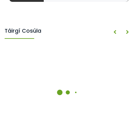
Táirgí Cosúla