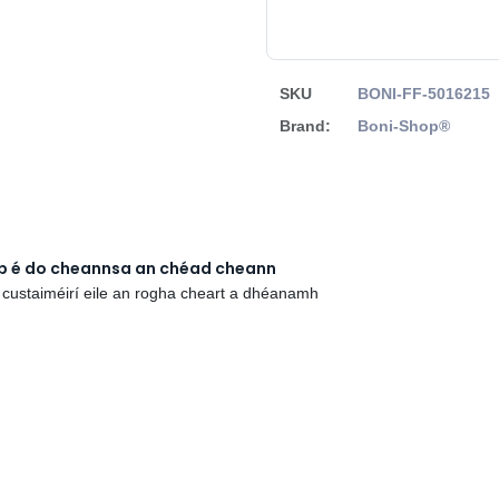
SKU
BONI-FF-5016215
Brand:
Boni-Shop®
rb é do cheannsa an chéad cheann
 custaiméirí eile an rogha cheart a dhéanamh