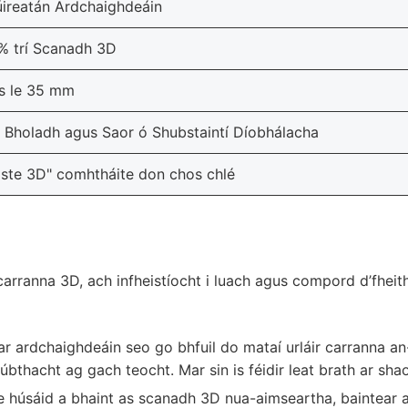
úireatán Ardchaighdeáin
% trí Scanadh 3D
s le 35 mm
 Bholadh agus Saor ó Shubstaintí Díobhálacha
iste 3D" comhtháite don chos chlé
 carranna 3D, ach infheistíocht i luach agus compord d’fhei
r ardchaighdeáin seo go bhfuil do mataí urláir carranna a
bthacht ag gach teocht. Mar sin is féidir leat brath ar shao
 húsáid a bhaint as scanadh 3D nua-aimseartha, baintear a