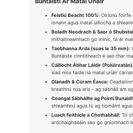
Buntáistí Ár Mataí Urláir
Feistiú Beacht 100%:
Oiriúnú foirfe
ionann agus mataí uilíocha a shlea
Boladh Neodrach & Saor ó Shubstai
míthaitneamhach go minic, tá ár mat
Taobhanna Arda (suas le 35 mm):
C
Buntáiste cinntitheach é seo thar m
Cáilíocht Ábhar Láidir (Polúireatán)
siad níos faide ná mataí urláir carra
Glanadh & Cúram Éasca:
Ceadaíonn 
breathnú nua arís - ag sábháil am ag
Ceangal Sábháilte ag Pointí Bunaid
shleamhnú agus tú ag tiomáint agus
Luach Feithicle a Chothabháil:
Trí c
ardchaighdeáin seo go gníomhach le