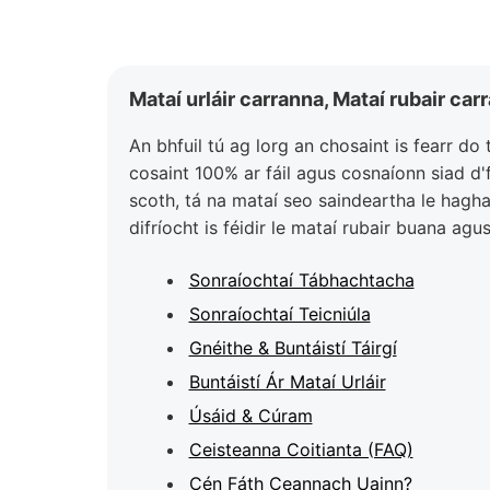
Mataí urláir carranna, Mataí rubair ca
An bhfuil tú ag lorg an chosaint is fearr d
cosaint 100% ar fáil agus cosnaíonn siad d'
scoth, tá na mataí seo saindeartha le hagha
difríocht is féidir le mataí rubair buana ag
Sonraíochtaí Tábhachtacha
Sonraíochtaí Teicniúla
Gnéithe & Buntáistí Táirgí
Buntáistí Ár Mataí Urláir
Úsáid & Cúram
Ceisteanna Coitianta (FAQ)
Cén Fáth Ceannach Uainn?