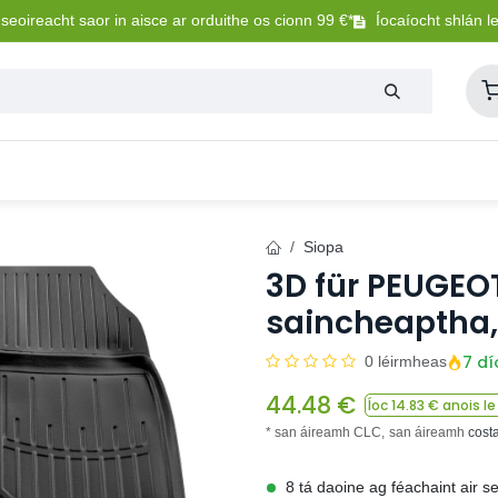
eoireacht saor in aisce ar orduithe os cionn 99 €*
Íocaíocht shlán l
Lasmuigh
Trealamh Peataí
Sláintíocht + Uisceadú
Siopa
3D für PEUGEOT 
saincheaptha,
7 dí
0 léirmheas
44.48
€
Íoc
14.83
€ anois le
* san áireamh CLC,
san áireamh
cost
8 tá daoine ag féachaint air s