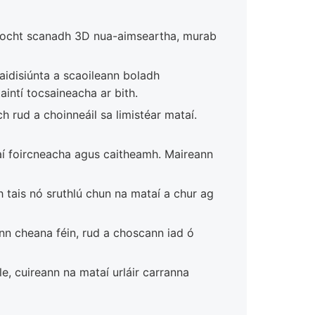
laíocht scanadh 3D nua-aimseartha, murab
aidisiúnta a scaoileann boladh
intí tocsaineacha ar bith.
h rud a choinneáil sa limistéar mataí.
í foircneacha agus caitheamh. Maireann
 tais nó sruthlú chun na mataí a chur ag
nn cheana féin, rud a choscann iad ó
le, cuireann na mataí urláir carranna