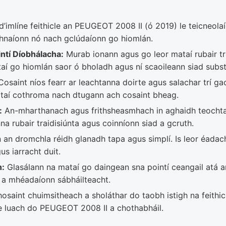
 d’imlíne feithicle an PEUGEOT 2008 II (ó 2019) le teicneo
mhnaíonn nó nach gclúdaíonn go hiomlán.
ntí Díobhálacha:
Murab ionann agus go leor mataí rubair tr
aí go hiomlán saor ó bholadh agus ní scaoileann siad substa
osaint níos fearr ar leachtanna doirte agus salachar trí gac
ataí cothroma nach dtugann ach cosaint bheag.
:
An-mharthanach agus frithsheasmhach in aghaidh teochta
nna rubair traidisiúnta agus coinníonn siad a gcruth.
an dromchla réidh glanadh tapa agus simplí. Is leor éadach
us iarracht duit.
h:
Glasálann na mataí go daingean sna pointí ceangail atá a
 a mhéadaíonn sábháilteacht.
hosaint chuimsitheach a sholáthar do taobh istigh na feithic
 luach do PEUGEOT 2008 II a chothabháil.