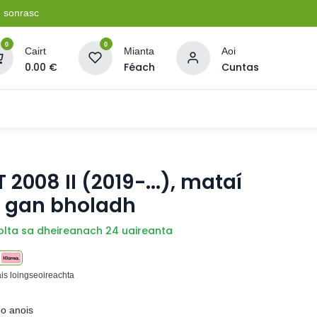
e sonrasc
0
0
Cairt
Mianta
Aoi
0.00
€
Féach
Cuntas
Soláthairtí Oibríochta
Pleananna + Líonta
2008 II (2019-...), mataí
 gan bholadh
olta sa dheireanach 24 uaireanta
ais loingseoireachta
eo anois