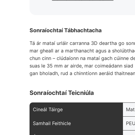
Sonraíochtaí Tábhachtacha
Tá ár mataí urláir carranna 3D deartha go so
mar gheall ar a marthanacht agus a sholúbthach
chun cinn – clúdaíonn na mataí gach cúinne de
suas le 35 mm ar airde, mar coimeádann siad le
gan bholadh, rud a chinntíonn aeráid thaitneamh
Sonraíochtaí Teicniúla
Cineál Táirge
Mat
Samhail Feithicle
PEU