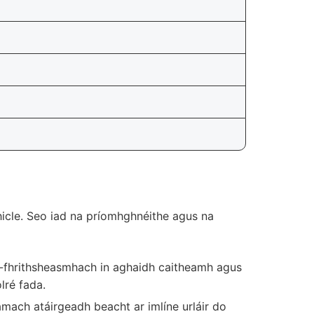
thicle. Seo iad na príomhghnéithe agus na
n-fhrithsheasmhach in aghaidh caitheamh agus
lré fada.
mach atáirgeadh beacht ar imlíne urláir do