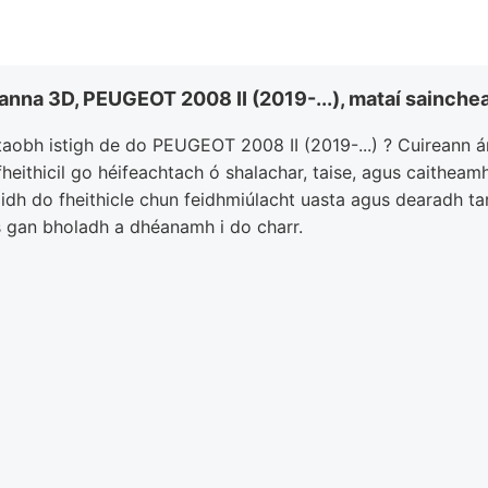
rranna 3D, PEUGEOT 2008 II (2019-...), mataí sainche
o taobh istigh de do PEUGEOT 2008 II (2019-...) ? Cuireann 
fheithicil go héifeachtach ó shalachar, taise, agus caithea
idh do fheithicle chun feidhmiúlacht uasta agus dearadh tarr
us gan bholadh a dhéanamh i do charr.