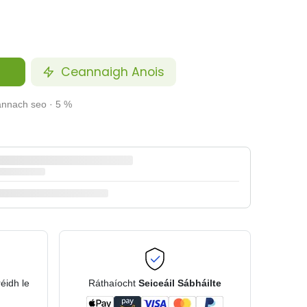
Ceannaigh Anois
annach seo · 5 %
réidh le
Ráthaíocht
Seiceáil Sábháilte