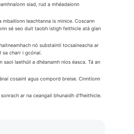
hleamhnaíonn siad, rud a mhéadaíonn
a mbailíonn leachtanna is minice. Coscann
nn sé seo duit taobh istigh feithicle atá glan
thaitneamhach nó substaintí tocsaineacha ar
l sa charr i gcónaí.
 saol laethúil a dhéanamh níos éasca. Tá an
ánaí cosaint agus compord breise. Cinntíonn
sonrach ar na ceangail bhunaidh d’fheithicle.