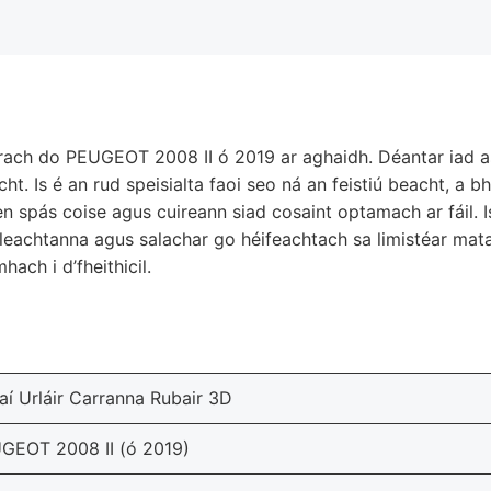
nrach do PEUGEOT 2008 II ó 2019 ar aghaidh. Déantar iad as
t. Is é an rud speisialta faoi seo ná an feistiú beacht, a 
n spás coise agus cuireann siad cosaint optamach ar fáil. I
achtanna agus salachar go héifeachtach sa limistéar mataí.
ach i d’fheithicil.
aí Urláir Carranna Rubair 3D
GEOT 2008 II (ó 2019)