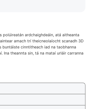
 polúireatán ardchaighdeáin, atá aitheanta
bhaintear amach trí theicneolaíocht scanadh 3D
s buntáiste cinntitheach iad na taobhanna
 Ina theannta sin, tá na mataí urláir carranna