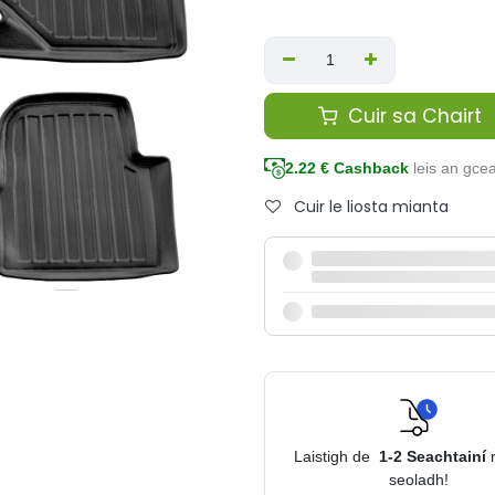
Cuir sa Chairt
2.22
€ Cashback
leis an gce
Cuir le liosta mianta
Laistigh de
1-2
Seachtainí
seoladh!