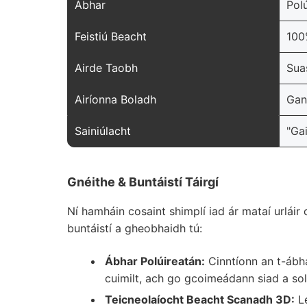
Ábhar
Pol
Feistiú Beacht
100
Airde Taobh
Sua
Airíonna Boladh
Gan
Sainiúlacht
"Ga
Gnéithe & Buntáistí Táirgí
Ní hamháin cosaint shimplí iad ár mataí urláir
buntáistí a gheobhaidh tú:
Ábhar Polúireatán:
Cinntíonn an t-ábha
cuimilt, ach go gcoimeádann siad a solú
Teicneolaíocht Beacht Scanadh 3D:
Le