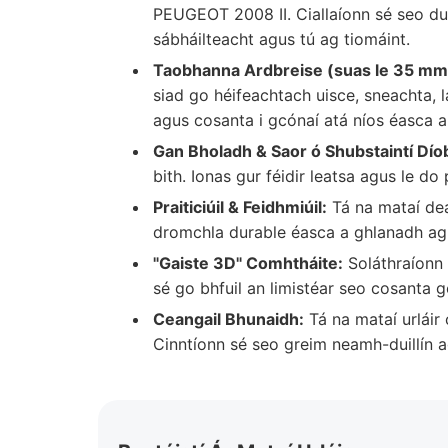
PEUGEOT 2008 II. Ciallaíonn sé seo dui
sábháilteacht agus tú ag tiomáint.
Taobhanna Ardbreise (suas le 35 mm
siad go héifeachtach uisce, sneachta, lá
agus cosanta i gcónaí atá níos éasca a
Gan Bholadh & Saor ó Shubstaintí Dío
bith. Ionas gur féidir leatsa agus le do 
Praiticiúil & Feidhmiúil:
Tá na mataí dea
dromchla durable éasca a ghlanadh agus
"Gaiste 3D" Comhtháite:
Soláthraíonn 
sé go bhfuil an limistéar seo cosanta 
Ceangail Bhunaidh:
Tá na mataí urláir
Cinntíonn sé seo greim neamh-duillín a