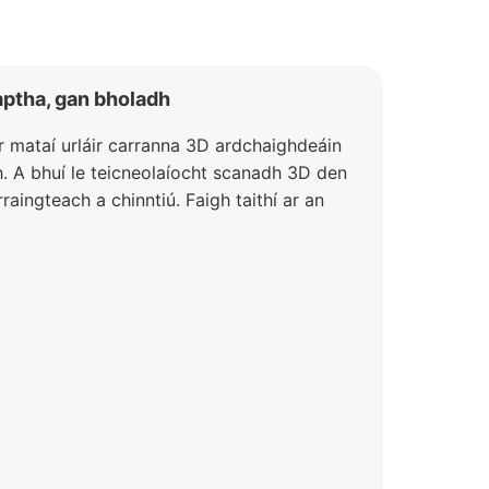
aptha, gan bholadh
ár mataí urláir carranna 3D ardchaighdeáin
mh. A bhuí le teicneolaíocht scanadh 3D den
aingteach a chinntiú. Faigh taithí ar an