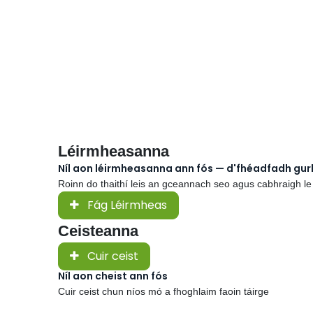
Léirmheasanna
Níl aon léirmheasanna ann fós — d'fhéadfadh gu
Roinn do thaithí leis an gceannach seo agus cabhraigh le
Fág Léirmheas
Ceisteanna
Cuir ceist
Níl aon cheist ann fós
Cuir ceist chun níos mó a fhoghlaim faoin táirge