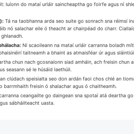
t: luíonn do mataí urláir saincheaptha go foirfe agus ní s
):
Tá na taobhanna arda seo suite go sonrach sna réimsí in
ib nó salachar eile ó theacht ar chairpéad do charr. Ciallaío
 ghlanadh.
bhálacha:
Ní scaoileann na mataí urláir carranna boladh mí
phaisinéirí taitneamh a bhaint as atmaisféar úr agus sláintiúi
rtha chun nach gcosnaíonn siad amháin, ach freisin chun an
 seasann sé le húsáid laethúil.
an clúdach speisialta seo don ardán faoi chos chlé an tiom
go barrmhaith freisin ó shalachar agus ó chaitheamh.
 carranna ceangailte go daingean sna spotaí atá deartha go 
gus sábháilteacht uasta.