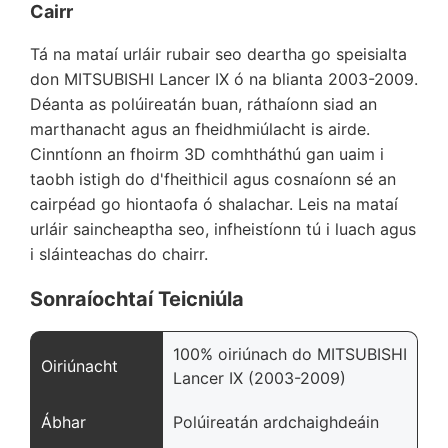
Cairr
Tá na mataí urláir rubair seo deartha go speisialta
don MITSUBISHI Lancer IX ó na blianta 2003-2009.
Déanta as polúireatán buan, ráthaíonn siad an
marthanacht agus an fheidhmiúlacht is airde.
Cinntíonn an fhoirm 3D comhtháthú gan uaim i
taobh istigh do d'fheithicil agus cosnaíonn sé an
cairpéad go hiontaofa ó shalachar. Leis na mataí
urláir saincheaptha seo, infheistíonn tú i luach agus
i sláinteachas do chairr.
Sonraíochtaí Teicniúla
100% oiriúnach do MITSUBISHI
Oiriúnacht
Lancer IX (2003-2009)
Ábhar
Polúireatán ardchaighdeáin