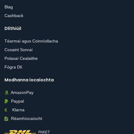
Blag
Cashback
Dlíthiúil
Téarmaí agus Coinníollacha
Cosaint Sonraí
Polasaí Cealaithe
Fógra Dlí
Modhanna íocaíochta
AmazonPay
Paypal
Klarna
Réamhíocaíocht
PAKET