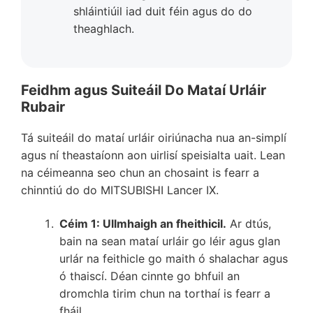
shláintiúil iad duit féin agus do do
theaghlach.
Feidhm agus Suiteáil Do Mataí Urláir
Rubair
Tá suiteáil do mataí urláir oiriúnacha nua an-simplí
agus ní theastaíonn aon uirlisí speisialta uait. Lean
na céimeanna seo chun an chosaint is fearr a
chinntiú do do MITSUBISHI Lancer IX.
Céim 1: Ullmhaigh an fheithicil.
Ar dtús,
bain na sean mataí urláir go léir agus glan
urlár na feithicle go maith ó shalachar agus
ó thaiscí. Déan cinnte go bhfuil an
dromchla tirim chun na torthaí is fearr a
fháil.