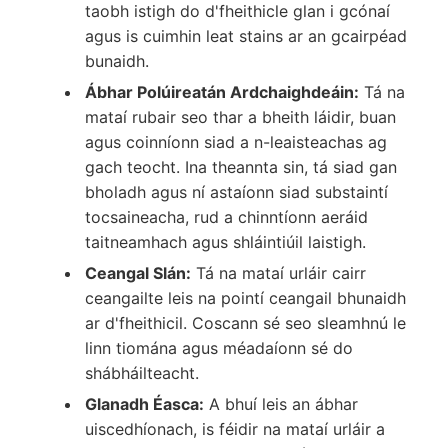
taobh istigh do d'fheithicle glan i gcónaí
agus is cuimhin leat stains ar an gcairpéad
bunaidh.
Ábhar Polúireatán Ardchaighdeáin:
Tá na
mataí rubair seo thar a bheith láidir, buan
agus coinníonn siad a n-leaisteachas ag
gach teocht. Ina theannta sin, tá siad gan
bholadh agus ní astaíonn siad substaintí
tocsaineacha, rud a chinntíonn aeráid
taitneamhach agus shláintiúil laistigh.
Ceangal Slán:
Tá na mataí urláir cairr
ceangailte leis na pointí ceangail bhunaidh
ar d'fheithicil. Coscann sé seo sleamhnú le
linn tiomána agus méadaíonn sé do
shábháilteacht.
Glanadh Éasca:
A bhuí leis an ábhar
uiscedhíonach, is féidir na mataí urláir a