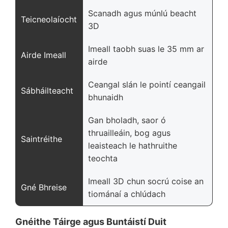
Scanadh agus múnlú beacht
Teicneolaíocht
3D
Imeall taobh suas le 35 mm ar
Airde Imeall
airde
Ceangal slán le pointí ceangail
Sábháilteacht
bhunaidh
Gan bholadh, saor ó
thruailleáin, bog agus
Saintréithe
leaisteach le hathruithe
teochta
Imeall 3D chun socrú coise an
Gné Bhreise
tiománaí a chlúdach
Gnéithe Táirge agus Buntáistí Duit