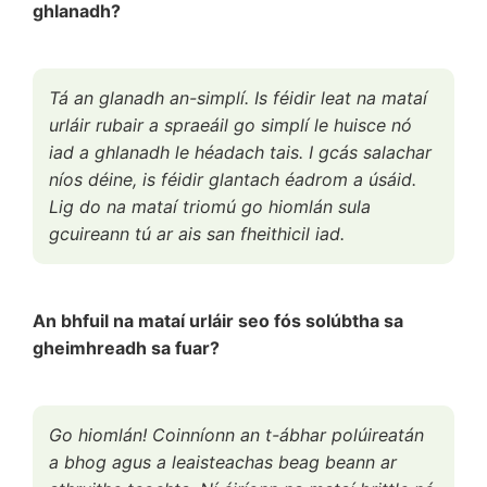
ghlanadh?
Tá an glanadh an-simplí. Is féidir leat na mataí
urláir rubair a spraeáil go simplí le huisce nó
iad a ghlanadh le héadach tais. I gcás salachar
níos déine, is féidir glantach éadrom a úsáid.
Lig do na mataí triomú go hiomlán sula
gcuireann tú ar ais san fheithicil iad.
An bhfuil na mataí urláir seo fós solúbtha sa
gheimhreadh sa fuar?
Go hiomlán! Coinníonn an t-ábhar polúireatán
a bhog agus a leaisteachas beag beann ar