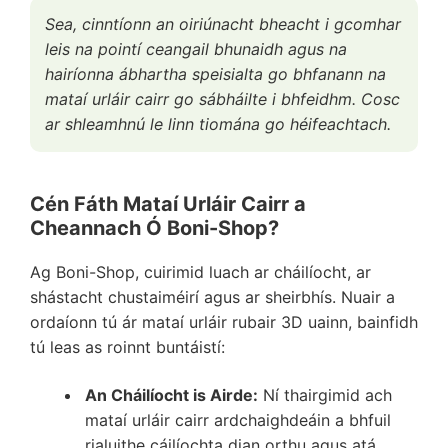
Sea, cinntíonn an oiriúnacht bheacht i gcomhar
leis na pointí ceangail bhunaidh agus na
hairíonna ábhartha speisialta go bhfanann na
mataí urláir cairr go sábháilte i bhfeidhm. Cosc
ar shleamhnú le linn tiomána go héifeachtach.
Cén Fáth Mataí Urláir Cairr a
Cheannach Ó Boni-Shop?
Ag Boni-Shop, cuirimid luach ar cháilíocht, ar
shástacht chustaiméirí agus ar sheirbhís. Nuair a
ordaíonn tú ár mataí urláir rubair 3D uainn, bainfidh
tú leas as roinnt buntáistí:
An Cháilíocht is Airde:
Ní thairgimid ach
mataí urláir cairr ardchaighdeáin a bhfuil
rialuithe cáilíochta dian orthu agus atá