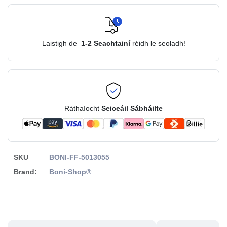
Laistigh de
1-2
Seachtainí
réidh le seoladh!
Ráthaíocht
Seiceáil Sábháilte
SKU
BONI-FF-5013055
Brand:
Boni-Shop®