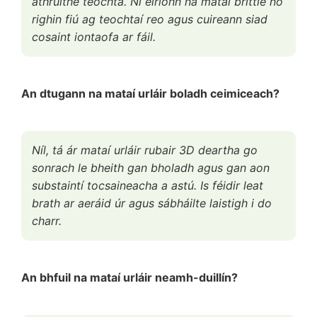
athruithe teochta. Ní éiríonn na mataí brittle nó
righin fiú ag teochtaí reo agus cuireann siad
cosaint iontaofa ar fáil.
An dtugann na mataí urláir boladh ceimiceach?
Níl, tá ár mataí urláir rubair 3D deartha go
sonrach le bheith gan bholadh agus gan aon
substaintí tocsaineacha a astú. Is féidir leat
brath ar aeráid úr agus sábháilte laistigh i do
charr.
An bhfuil na mataí urláir neamh-duillín?