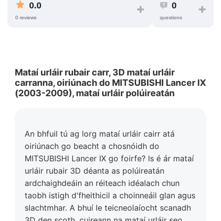
0.0
0
0 reviews
questions
Mataí urláir rubair carr, 3D mataí urláir
carranna, oiriúnach do MITSUBISHI Lancer IX
(2003-2009), mataí urláir polúireatán
An bhfuil tú ag lorg mataí urláir cairr atá
oiriúnach go beacht a chosnóidh do
MITSUBISHI Lancer IX go foirfe? Is é ár mataí
urláir rubair 3D déanta as polúireatán
ardchaighdeáin an réiteach idéalach chun
taobh istigh d'fheithicil a choinneáil glan agus
slachtmhar. A bhuí le teicneolaíocht scanadh
3D den scoth, cuireann na mataí urláir seo