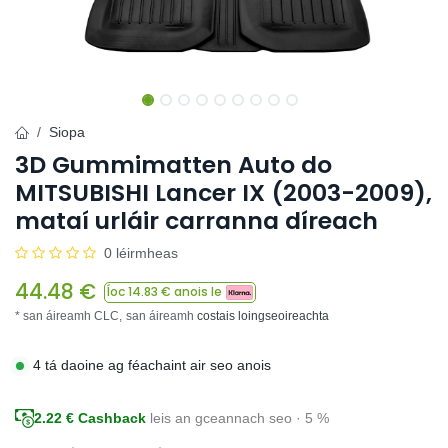
Siopa
3D Gummimatten Auto do
MITSUBISHI Lancer IX (2003-2009),
mataí urláir carranna díreach
0 léirmheas
44.48
€
Íoc
14.83
€ anois le
* san áireamh CLC,
san áireamh
costais loingseoireachta
4 tá daoine ag féachaint air seo anois
2.22
€ Cashback
leis an gceannach seo · 5 %