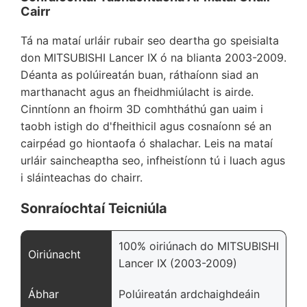
Cairr
Tá na mataí urláir rubair seo deartha go speisialta
don MITSUBISHI Lancer IX ó na blianta 2003-2009.
Déanta as polúireatán buan, ráthaíonn siad an
marthanacht agus an fheidhmiúlacht is airde.
Cinntíonn an fhoirm 3D comhtháthú gan uaim i
taobh istigh do d'fheithicil agus cosnaíonn sé an
cairpéad go hiontaofa ó shalachar. Leis na mataí
urláir saincheaptha seo, infheistíonn tú i luach agus
i sláinteachas do chairr.
Sonraíochtaí Teicniúla
100% oiriúnach do MITSUBISHI
Oiriúnacht
Lancer IX (2003-2009)
Ábhar
Polúireatán ardchaighdeáin