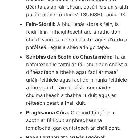
déanta as ábhair bhuan, cosúil leis an sraith
polúireatán seo don MITSUBISHI Lancer IX.
Féin-Stóráil:
A bhuí lenár stórais féin, is
féidir linn infhaighteacht ard a ráthú don
chuid is mó de na samhlacha agus d'ordú a
phróiseáil agus a sheoladh go tapa.
Seirbhís den Scoth do Chustaiméirí:
Tá ár
bhfoireann le taithí ar fáil chun aon cheist a
d'fhéadfadh a bheith agat faoi ár mataí
urláir feithicle agus faoi do mhúnla feithicle
a fhreagairt. Táimid sásta comhairle
chuimsitheach a thabhairt duit agus an
réiteach ceart a fháil duit.
Praghsanna Córa:
Cuirimid táirgí den
scoth ar fáil duit ar phraghsanna
iomaíocha, gan cur isteach ar cháilíocht.
Raon Leathan atá ag Fás i gcónaí: