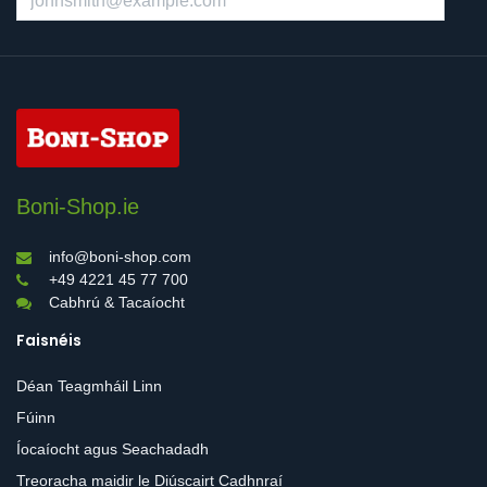
Boni-Shop.ie
info@boni-shop.com
+49 4221 45 77 700
Cabhrú & Tacaíocht
Faisnéis
Déan Teagmháil Linn
Fúinn
Íocaíocht agus Seachadadh
Treoracha maidir le Diúscairt Cadhnraí