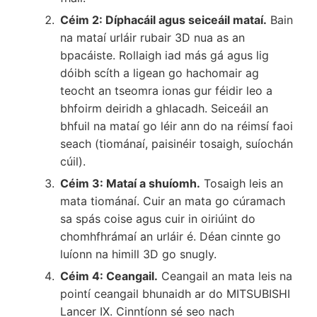
Céim 2: Díphacáil agus seiceáil mataí.
Bain
na mataí urláir rubair 3D nua as an
bpacáiste. Rollaigh iad más gá agus lig
dóibh scíth a ligean go hachomair ag
teocht an tseomra ionas gur féidir leo a
bhfoirm deiridh a ghlacadh. Seiceáil an
bhfuil na mataí go léir ann do na réimsí faoi
seach (tiománaí, paisinéir tosaigh, suíochán
cúil).
Céim 3: Mataí a shuíomh.
Tosaigh leis an
mata tiománaí. Cuir an mata go cúramach
sa spás coise agus cuir in oiriúint do
chomhfhrámaí an urláir é. Déan cinnte go
luíonn na himill 3D go snugly.
Céim 4: Ceangail.
Ceangail an mata leis na
pointí ceangail bhunaidh ar do MITSUBISHI
Lancer IX. Cinntíonn sé seo nach