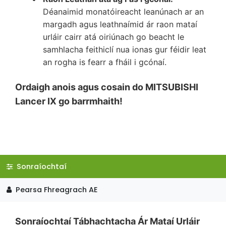
Déanaimid monatóireacht leanúnach ar an
margadh agus leathnaímid ár raon mataí
urláir cairr atá oiriúnach go beacht le
samhlacha feithiclí nua ionas gur féidir leat
an rogha is fearr a fháil i gcónaí.
Ordaigh anois agus cosain do MITSUBISHI
Lancer IX go barrmhaith!
Sonraíochtaí
Pearsa Fhreagrach AE
Sonraíochtaí Tábhachtacha Ár Mataí Urláir