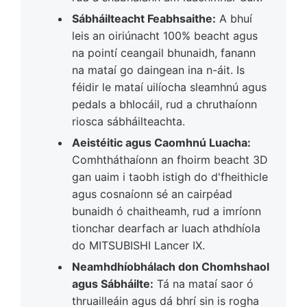
Sábháilteacht Feabhsaithe:
A bhuí
leis an oiriúnacht 100% beacht agus
na pointí ceangail bhunaidh, fanann
na mataí go daingean ina n-áit. Is
féidir le mataí uilíocha sleamhnú agus
pedals a bhlocáil, rud a chruthaíonn
riosca sábháilteachta.
Aeistéitic agus Caomhnú Luacha:
Comhtháthaíonn an fhoirm beacht 3D
gan uaim i taobh istigh do d'fheithicle
agus cosnaíonn sé an cairpéad
bunaidh ó chaitheamh, rud a imríonn
tionchar dearfach ar luach athdhíola
do MITSUBISHI Lancer IX.
Neamhdhíobhálach don Chomhshaol
agus Sábháilte:
Tá na mataí saor ó
thruailleáin agus dá bhrí sin is rogha