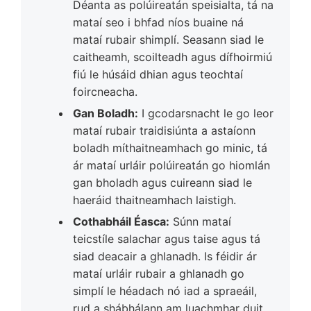
Déanta as polúireatán speisialta, tá na
mataí seo i bhfad níos buaine ná
mataí rubair shimplí. Seasann siad le
caitheamh, scoilteadh agus dífhoirmiú
fiú le húsáid dhian agus teochtaí
foircneacha.
Gan Boladh:
I gcodarsnacht le go leor
mataí rubair traidisiúnta a astaíonn
boladh míthaitneamhach go minic, tá
ár mataí urláir polúireatán go hiomlán
gan bholadh agus cuireann siad le
haeráid thaitneamhach laistigh.
Cothabháil Éasca:
Súnn mataí
teicstíle salachar agus taise agus tá
siad deacair a ghlanadh. Is féidir ár
mataí urláir rubair a ghlanadh go
simplí le héadach nó iad a spraeáil,
rud a shábhálann am luachmhar duit.