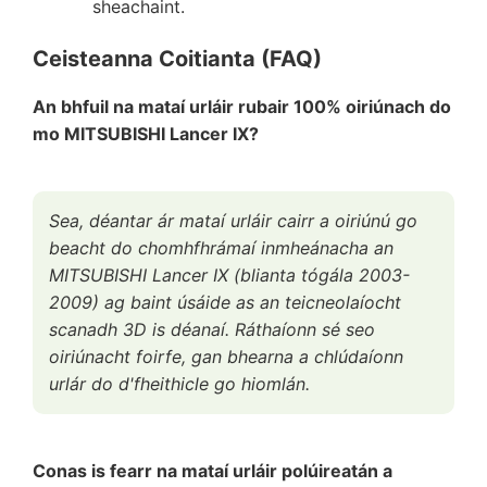
sheachaint.
Ceisteanna Coitianta (FAQ)
An bhfuil na mataí urláir rubair 100% oiriúnach do
mo MITSUBISHI Lancer IX?
Sea, déantar ár mataí urláir cairr a oiriúnú go
beacht do chomhfhrámaí inmheánacha an
MITSUBISHI Lancer IX (blianta tógála 2003-
2009) ag baint úsáide as an teicneolaíocht
scanadh 3D is déanaí. Ráthaíonn sé seo
oiriúnacht foirfe, gan bhearna a chlúdaíonn
urlár do d'fheithicle go hiomlán.
Conas is fearr na mataí urláir polúireatán a