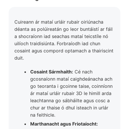
Cuireann ár mataí urláir rubair oiriúnacha
déanta as polúireatán go leor buntáistí ar fáil
a shocraíonn iad seachas mataí teicstíle nó
uilíoch traidisiúnta. Forbraíodh iad chun
cosaint agus compord optamach a thairiscint
duit.
Cosaint Sármhaith:
Cé nach
gcosnaíonn mataí caighdeánacha ach
go teoranta i gcoinne taise, coinníonn
ár mataí urláir rubair 3D le himill arda
leachtanna go sábháilte agus cosc ​​a
chur ar thaise ó dhul isteach in urlár
na feithicle.
Marthanacht agus Friotaíocht: