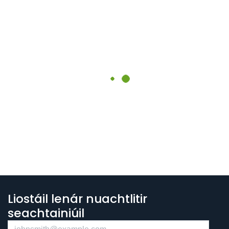
Liostáil lenár nuachtlitir
seachtainiúil