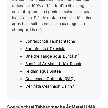
oiriúnacht 100% ar fáil do d'fheithicil agus
cosaint optamach i gcoinne salachar agus
leachtanna. Slán le mataí neamh-oiriúnacha
agus bain sult as cosaint bhuan agus an
chompord is mó.
Sonraíochtaí Tábhachtacha
Sonraíochtaí Teicniúla
Gnéithe Táirge agus Buntáistí
Buntáistí Ár Mataí Urláir Rubair
Feidhm agus Suiteáil
Ceisteanna Coitianta (FAQ)
Cén fáth Ceannach Uainn?
Sonraíochtaí Tábhachtacha Ár Mataí Urláir