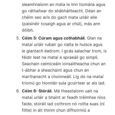
sleamhnaíonn an mata le linn tiomána agus
go ráthaítear do shábháilteacht. Déan an
chéim seo arís do gach mata urláir eile
(paisinéir tosaigh agus ar chúl), más ann
dóibh.
Céim 5: Cúram agus cothabháil.
Glan na
mataí urláir rubair go rialta le huisce agus
le glantach éadrom. I gcás salachar trom, is
féidir leat na mataí a spraeáil go simplí.
Seachain ceimiceáin ionsaitheacha chun an
t-ábhar a sheachaint agus chun an
marthanacht a choinneáil. Lig do na mataí
triomú go hiomlán sula gcuirtear ar ais iad.
Céim 6: Stóráil.
Má theastaíonn uait na
mataí urláir a bhaint ar feadh tréimhse níos
faide, stóráil iad cothrom nó rollta suas (ní
fillte) in áit thirim chun dífhoirmiú a