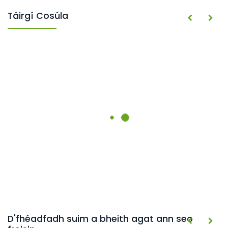
Táirgí Cosúla
D'fhéadfadh suim a bheith agat ann seo