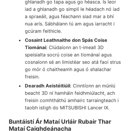
ghlanadh go tapa agus go héasca. Is leor
iad a ghlanadh go simplí le héadach nó iad
a spraeáil, agus féachann siad mar a bhí
nua arís. Sábhálann tú am agus iarracht i
gcúram feithicle.
Cosaint Leathnaithe don Spás Coise
Tiománaí:
Clúdaíonn an t-imeall 3D
speisialta socrú coise an tiománaí agus
cosnaíonn sé an limistéar seo atá faoi strus
go mór ó chaitheamh agus ó shalachar
freisin.
Dearadh Aeistéitiúil:
Cinntíonn an múnlú
beacht 3D ní hamháin feidhmiúlacht, ach
freisin comhtháthú amhairc tarraingteach i
taobh istigh do MITSUBISHI Lancer IX.
Buntáistí Ár Mataí Urláir Rubair Thar
Mataí Caighdeánacha