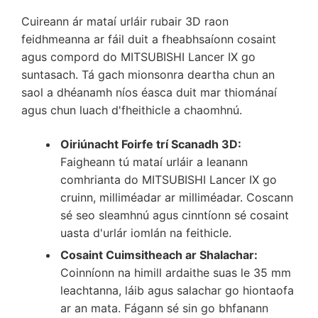
Cuireann ár mataí urláir rubair 3D raon
feidhmeanna ar fáil duit a fheabhsaíonn cosaint
agus compord do MITSUBISHI Lancer IX go
suntasach. Tá gach mionsonra deartha chun an
saol a dhéanamh níos éasca duit mar thiománaí
agus chun luach d'fheithicle a chaomhnú.
Oiriúnacht Foirfe trí Scanadh 3D:
Faigheann tú mataí urláir a leanann
comhrianta do MITSUBISHI Lancer IX go
cruinn, milliméadar ar milliméadar. Coscann
sé seo sleamhnú agus cinntíonn sé cosaint
uasta d'urlár iomlán na feithicle.
Cosaint Cuimsitheach ar Shalachar:
Coinníonn na himill ardaithe suas le 35 mm
leachtanna, láib agus salachar go hiontaofa
ar an mata. Fágann sé sin go bhfanann