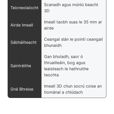
Scanadh agus múnlú beacht
Teicneolaíocht
3D
Imeall taobh suas le 35 mm ar
Airde Imeall
airde
Ceangal slán le pointí ceangail
Sábháilteacht
bhunaidh
Gan bholadh, saor ó
thruailleáin, bog agus
Saintréithe
leaisteach le hathruithe
teochta
Imeall 3D chun socrú coise an
Gné Bhreise
tiománaí a chlúdach