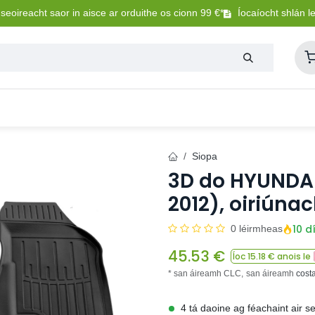
eoireacht saor in aisce ar orduithe os cionn 99 €*
Íocaíocht shlán l
Lasmuigh
Trealamh Peataí
Sláintíocht + Uisceadú
Siopa
3D do HYUNDAI
2012), oiriúnac
10 d
0 léirmheas
45.53
€
Íoc
15.18
€ anois le
* san áireamh CLC,
san áireamh
cost
4 tá daoine ag féachaint air s