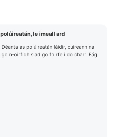
olúireatán, le imeall ard
éanta as polúireatán láidir, cuireann na
go n-oirfidh siad go foirfe i do charr. Fág