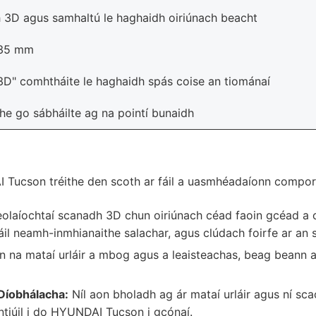
 3D agus samhaltú le haghaidh oiriúnach beacht
 35 mm
3D" comhtháite le haghaidh spás coise an tiománaí
he go sábháilte ag na pointí bunaidh
 Tucson tréithe den scoth ar fáil a uasmhéadaíonn compord
olaíochtaí scanadh 3D chun oiriúnach céad faoin gcéad a ch
ráil neamh-inmhianaithe salachar, agus clúdach foirfe ar an 
 na mataí urláir a mbog agus a leaisteachas, beag beann ar
Díobhálacha:
Níl aon bholadh ag ár mataí urláir agus ní sca
intiúil i do HYUNDAI Tucson i gcónaí.