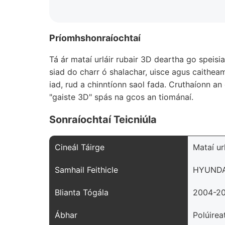
Príomhshonraíochtaí
Tá ár mataí urláir rubair 3D deartha go speis
siad do charr ó shalachar, uisce agus caitheam
iad, rud a chinntíonn saol fada. Cruthaíonn a
"gaiste 3D" spás na gcos an tiománaí.
Sonraíochtaí Teicniúla
Cineál Táirge
Mataí ur
Samhail Feithicle
HYUNDAI
Blianta Tógála
2004-2
Ábhar
Polúirea