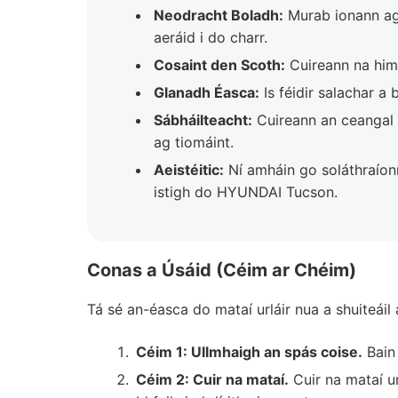
Neodracht Boladh:
Murab ionann agu
aeráid i do charr.
Cosaint den Scoth:
Cuireann na himi
Glanadh Éasca:
Is féidir salachar a
Sábháilteacht:
Cuireann an ceangal s
ag tiomáint.
Aeistéitic:
Ní amháin go soláthraíon
istigh do HYUNDAI Tucson.
Conas a Úsáid (Céim ar Chéim)
Tá sé an-éasca do mataí urláir nua a shuiteáil
Céim 1: Ullmhaigh an spás coise.
Bain 
Céim 2: Cuir na mataí.
Cuir na mataí u