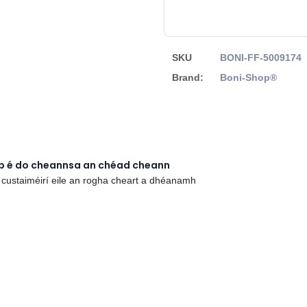
SKU
BONI-FF-5009174
Brand:
Boni-Shop®
rb é do cheannsa an chéad cheann
 custaiméirí eile an rogha cheart a dhéanamh