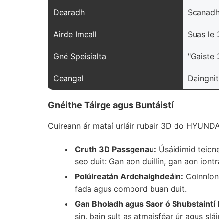
Dearadh
Scanadh
Airde Imeall
Suas le
Gné Speisialta
"Gaiste 
Ceangal
Daingnit
Gnéithe Táirge agus Buntáistí
Cuireann ár mataí urláir rubair 3D do HYUNDAI
Cruth 3D Passgenau:
Úsáidimid teicne
seo duit: Gan aon duillín, gan aon iont
Polúireatán Ardchaighdeáin:
Coinníonn
fada agus compord buan duit.
Gan Bholadh agus Saor ó Shubstaintí 
sin, bain sult as atmaisféar úr agus slá