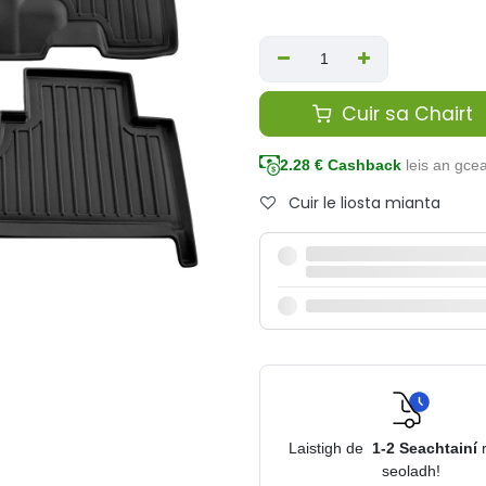
Cuir sa Chairt
2.28
€ Cashback
leis an gce
Cuir le liosta mianta
Laistigh de
1-2
Seachtainí
seoladh!