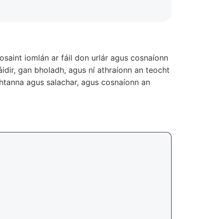
saint iomlán ar fáil don urlár agus cosnaíonn
idir, gan bholadh, agus ní athraíonn an teocht
chtanna agus salachar, agus cosnaíonn an