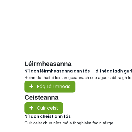
Léirmheasanna
Níl aon léirmheasanna ann fós — d'fhéadfadh gu
Roinn do thaithí leis an gceannach seo agus cabhraigh le
Fág Léirmheas
Ceisteanna
Cuir ceist
Níl aon cheist ann fós
Cuir ceist chun níos mó a fhoghlaim faoin táirge