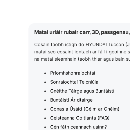
Mataí urláir rubair carr, 3D, passgena
Cosain taobh istigh do HYUNDAI Tucson (JM)
mataí seo cosaint iontach ar fáil i gcoinne 
na mataí sleamhain taobh thiar agus bain sul
Príomhshonraíochtaí
Sonraíochtaí Teicniúla
Gnéithe Táirge agus Buntáistí
Buntáistí Ár dtáirge
Conas a Úsáid (Céim ar Chéim)
Ceisteanna Coitianta (FAQ)
Cén fáth ceannach uainn?