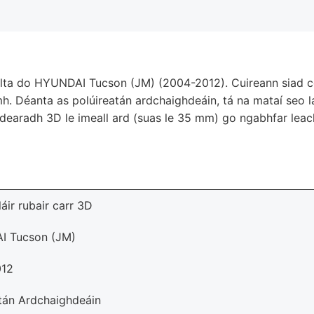
ialta do HYUNDAI Tucson (JM) (2004-2012). Cuireann siad co
h. Déanta as polúireatán ardchaighdeáin, tá na mataí seo lá
n dearadh 3D le imeall ard (suas le 35 mm) go ngabhfar lea
láir rubair carr 3D
 Tucson (JM)
012
tán Ardchaighdeáin