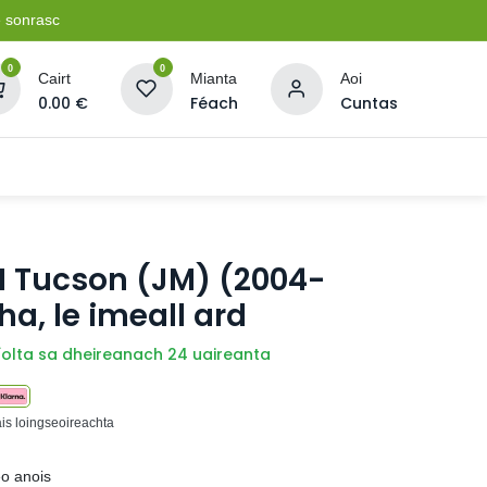
e sonrasc
0
0
Cairt
Mianta
Aoi
0.00
€
Féach
Cuntas
Soláthairtí Oibríochta
Pleananna + Líonta
 Tucson (JM) (2004-
ha, le imeall ard
íolta sa dheireanach 24 uaireanta
ais loingseoireachta
eo anois