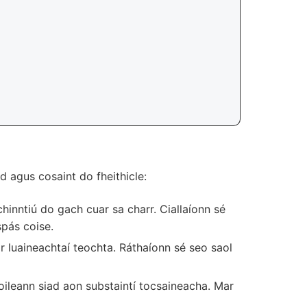
 agus cosaint do fheithicle:
inntiú do gach cuar sa charr. Ciallaíonn sé
spás coise.
 luaineachtaí teochta. Ráthaíonn sé seo saol
oileann siad aon substaintí tocsaineacha. Mar