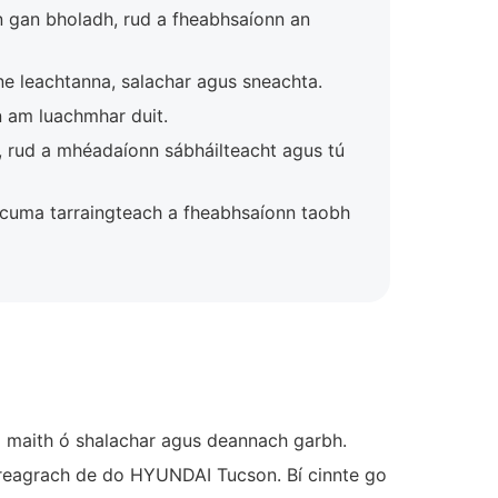
án gan bholadh, rud a fheabhsaíonn an
ne leachtanna, salachar agus sneachta.
nn am luachmhar duit.
ú, rud a mhéadaíonn sábháilteacht agus tú
n cuma tarraingteach a fheabhsaíonn taobh
go maith ó shalachar agus deannach garbh.
hreagrach de do HYUNDAI Tucson. Bí cinnte go