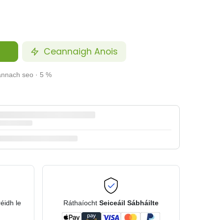
Ceannaigh Anois
annach seo · 5 %
réidh le
Ráthaíocht
Seiceáil Sábháilte