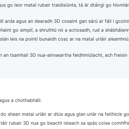
s go leor mataí rubair traidisiúnta, tá ár dtáirgí go hioml
ll arda agus an dearadh 3D cosaint gan sárú ar fáil i gcoin
 bhaint go simplí, a shruthlú nó a scriosadh, rud a shábhála
lán leis na pointí bunaidh cosc ar na mataí urláir sleamhn
n an tsamhail 3D nua-aimseartha feidhmiúlacht, ach freisi
 agus a chothabháil:
do shean mataí urláir ar dtús agus glan urlár na feithicle 
rláir rubair 3D nua go beacht isteach sa spás coise comhf