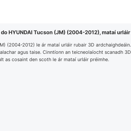
u, do HYUNDAI Tucson (JM) (2004-2012), mataí urláir p
 (2004-2012) le ár mataí urláir rubair 3D ardchaighdeáin. D
salachar agus taise. Cinntíonn an teicneolaíocht scanadh 3D 
t as cosaint den scoth le ár mataí urláir préimhe.