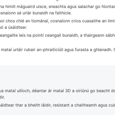
 himill máguaird uisce, sneachta agus salachar go hionta
naíonn sé urlár bunaidh na feithicle.
oi chos chlé an tiománaí, cosnaíonn crios cuasaithe an limis
mó a úsáidtear.
eangailte leis na pointí ceangail bunaidh, a thairgeann sábh
 mataí urláir rubair an-phraiticiúil agus furasta a ghlanadh
s mataí uilíoch, déantar ár mataí 3D a oiriúnú go beacht
ir.
idtear thar a bheith láidir, resistant a chaitheamh agus cui