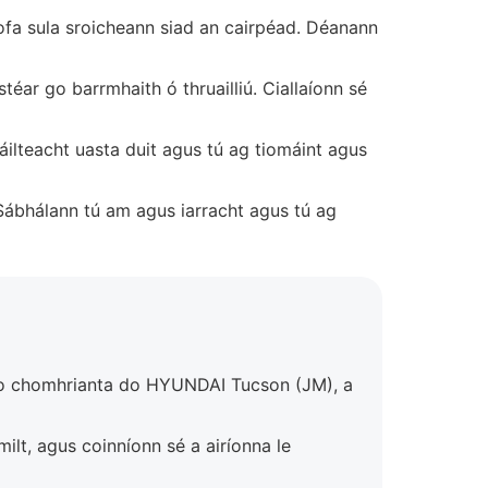
ofa sula sroicheann siad an cairpéad. Déanann
téar go barrmhaith ó thruailliú. Ciallaíonn sé
áilteacht uasta duit agus tú ag tiomáint agus
. Sábhálann tú am agus iarracht agus tú ag
 do chomhrianta do HYUNDAI Tucson (JM), a
milt, agus coinníonn sé a airíonna le