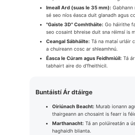
Imeall Ard (suas le 35 mm):
Gabhann na
sé seo níos éasca duit glanadh agus cos
"Gaiste 3D" Comhtháite:
Go háirithe fa
seo cosaint bhreise duit sna réimsí is 
Ceangal Sábháilte:
Tá na mataí urláir c
a chuireann cosc ar shleamhnú.
Éasca le Cúram agus Feidhmiúil:
Tá ár
tabhairt aire do d’fheithicil.
Buntáistí Ár dtáirge
Oiriúnach Beacht:
Murab ionann agu
thairgeann an chosaint is fearr is féid
Marthanacht:
Tá an polúireatán a úsá
haghaidh blianta.