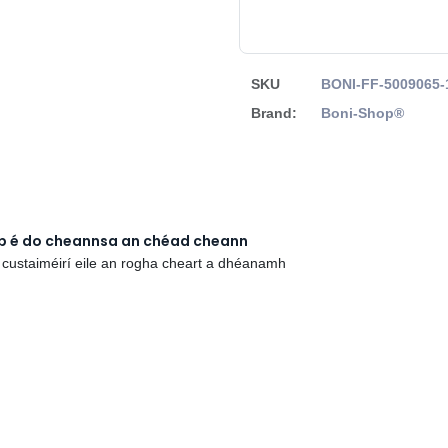
SKU
BONI-FF-5009065-
Brand:
Boni-Shop®
rb é do cheannsa an chéad cheann
 custaiméirí eile an rogha cheart a dhéanamh