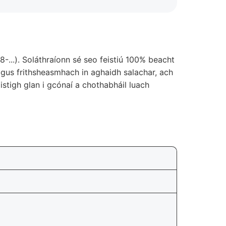
-...). Soláthraíonn sé seo feistiú 100% beacht
 agus frithsheasmhach in aghaidh salachar, ach
istigh glan i gcónaí a chothabháil luach