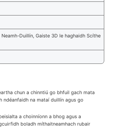
Neamh-Duillín, Gaiste 3D le haghaidh Scíthe
artha chun a chinntiú go bhfuil gach mata
h ndéanfaidh na mataí duillín agus go
speisialta a choinníonn a bhog agus a
 gcuirfidh boladh míthaitneamhach rubair