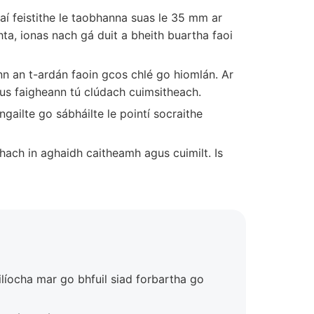
aí feistithe le taobhanna suas le 35 mm ar
a, ionas nach gá duit a bheith buartha faoi
nn an t-ardán faoin gcos chlé go hiomlán. Ar
agus faigheann tú clúdach cuimsitheach.
gailte go sábháilte le pointí socraithe
mhach in aghaidh caitheamh agus cuimilt. Is
uilíocha mar go bhfuil siad forbartha go