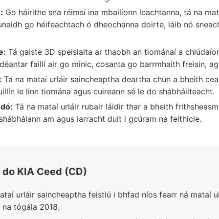
:
Go háirithe sna réimsí ina mbailíonn leachtanna, tá na mat
naidh go héifeachtach ó dheochanna doirte, láib nó sneacht
e:
Tá gaiste 3D speisialta ar thaobh an tiománaí a chlúdaío
éantar faillí air go minic, cosanta go barrmhaith freisin, 
:
Tá na mataí urláir saincheaptha deartha chun a bheith cean
illín le linn tiomána agus cuireann sé le do shábháilteacht.
 dó:
Tá na mataí urláir rubair láidir thar a bheith frithsheas
 shábhálann am agus iarracht duit i gcúram na feithicle.
3D do KIA Ceed (CD)
taí urláir saincheaptha feistiú i bhfad níos fearr ná mataí 
 na tógála 2018.