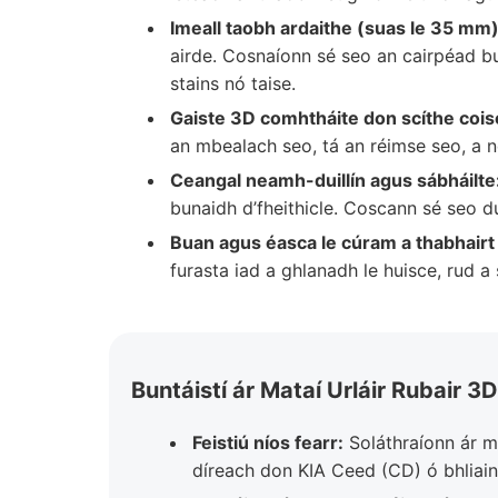
Imeall taobh ardaithe (suas le 35 mm)
airde. Cosnaíonn sé seo an cairpéad bu
stains nó taise.
Gaiste 3D comhtháite don scíthe cois
an mbealach seo, tá an réimse seo, a nd
Ceangal neamh-duillín agus sábháilte
bunaidh d’fheithicle. Coscann sé seo du
Buan agus éasca le cúram a thabhairt
furasta iad a ghlanadh le huisce, rud a
Buntáistí ár Mataí Urláir Rubair 
Feistiú níos fearr:
Soláthraíonn ár ma
díreach don KIA Ceed (CD) ó bhliain