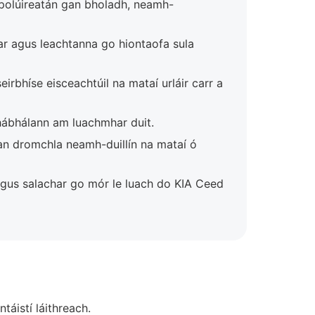
r polúireatán gan bholadh, neamh-
ar agus leachtanna go hiontaofa sula
rbhíse eisceachtúil na mataí urláir carr a
hábhálann am luachmhar duit.
an dromchla neamh-duillín na mataí ó
agus salachar go mór le luach do KIA Ceed
táistí láithreach.