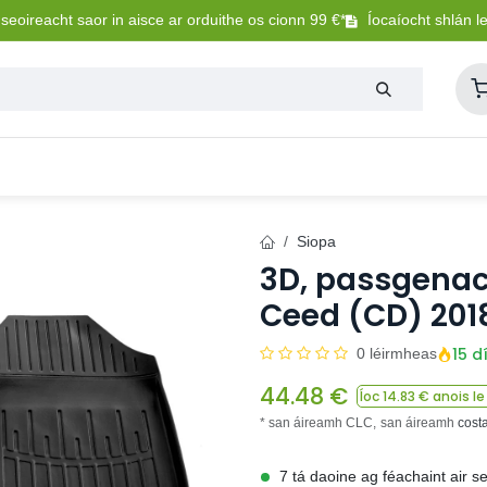
eoireacht saor in aisce ar orduithe os cionn 99 €*
Íocaíocht shlán l
Lasmuigh
Trealamh Peataí
Sláintíocht + Uisceadú
Siopa
3D, passgenac
Ceed (CD) 2018
15 d
0 léirmheas
44.48
€
Íoc
14.83
€ anois le
* san áireamh CLC,
san áireamh
cost
7 tá daoine ag féachaint air s