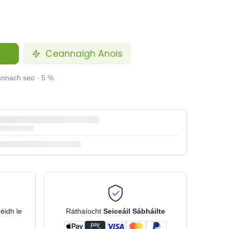
Ceannaigh Anois
annach seo · 5 %
réidh le
Ráthaíocht
Seiceáil Sábháilte