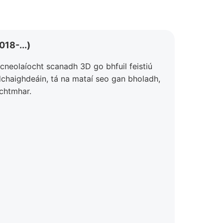
18-...)
icneolaíocht scanadh 3D go bhfuil feistiú
dchaighdeáin, tá na mataí seo gan bholadh,
achtmhar.