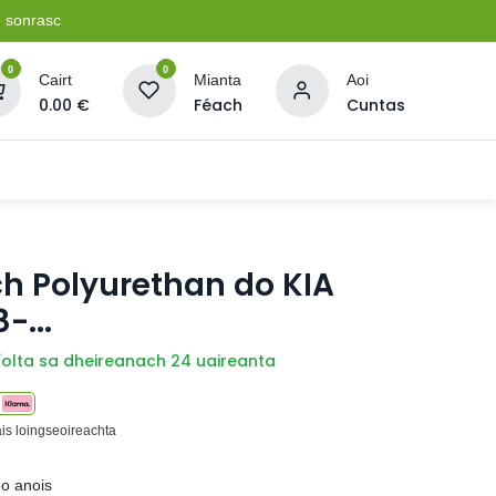
e sonrasc
0
0
Cairt
Mianta
Aoi
0.00
€
Féach
Cuntas
Soláthairtí Oibríochta
Pleananna + Líonta
h Polyurethan do KIA
-...
íolta sa dheireanach 24 uaireanta
ais loingseoireachta
eo anois