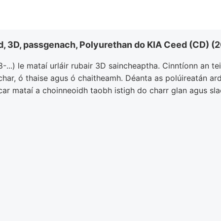
ed, 3D, passgenach, Polyurethan do KIA Ceed (CD) (20
...) le mataí urláir rubair 3D saincheaptha. Cinntíonn an te
achar, ó thaise agus ó chaitheamh. Déanta as polúireatán ar
acar mataí a choinneoidh taobh istigh do charr glan agus sl