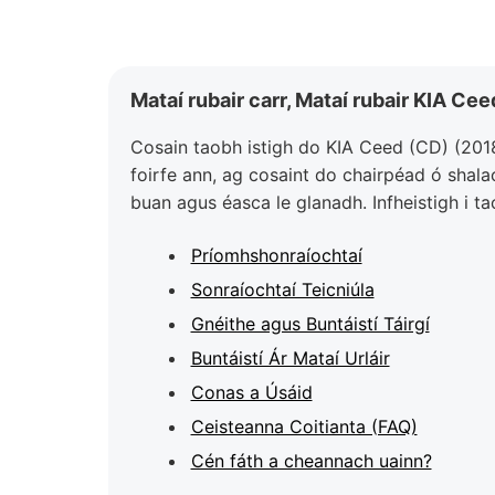
Mataí rubair carr, Mataí rubair KIA Ce
Cosain taobh istigh do KIA Ceed (CD) (2018-
foirfe ann, ag cosaint do chairpéad ó shal
buan agus éasca le glanadh. Infheistigh i t
Príomhshonraíochtaí
Sonraíochtaí Teicniúla
Gnéithe agus Buntáistí Táirgí
Buntáistí Ár Mataí Urláir
Conas a Úsáid
Ceisteanna Coitianta (FAQ)
Cén fáth a cheannach uainn?