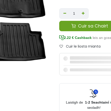
Cuir sa Chairt
2.22
€ Cashback
leis an gce
Cuir le liosta mianta
Laistigh de
1-2
Seachtainí
seoladh!