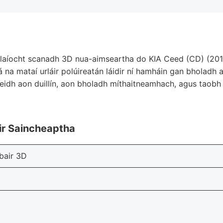
neolaíocht scanadh 3D nua-aimseartha do KIA Ceed (CD) (2018
 Tá na mataí urláir polúireatán láidir ní hamháin gan bholadh
heidh aon duillín, aon bholadh míthaitneamhach, agus taobh 
áir Saincheaptha
ubair 3D