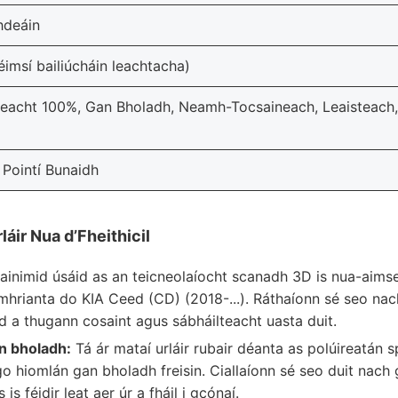
hdeáin
imsí bailiúcháin leachtacha)
Beacht 100%, Gan Bholadh, Neamh-Tocsaineach, Leaisteach, 
 Pointí Bunaidh
láir Nua d’Fheithicil
ainimid úsáid as an teicneolaíocht scanadh 3D is nua-aimse
homhrianta do KIA Ceed (CD) (2018-...). Ráthaíonn sé seo nac
d a thugann cosaint agus sábháilteacht uasta duit.
n bholadh:
Tá ár mataí urláir rubair déanta as polúireatán 
o hiomlán gan bholadh freisin. Ciallaíonn sé seo duit nach
 is féidir leat aer úr a fháil i gcónaí.