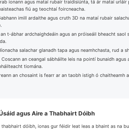
ab ionann agus mataí rubair traidisiúnta, tá ár mataí urlái
aisteachas fiú ag teochtaí foircneacha.
abhann imill ardaithe agus cruth 3D na mataí rubair salach
.
an t-ábhar ardchaighdeáin agus an próiseáil bheacht saol sei
da.
íonacha salachar glanadh tapa agus neamhchasta, rud a s
Coscann an ceangal sábháilte leis na pointí bunaidh agus 
bháilteacht tiomána.
eann an chosaint is fearr ar an taobh istigh ó chaitheamh 
Úsáid agus Aire a Thabhairt Dóibh
thabhairt dóibh, ionas gur féidir leat leas a bhaint as na bun