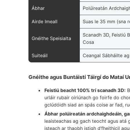
Ábhar
Polúireatán Ardchaig
Airde Imeall
Suas le 35 mm (sna ré
Scanadh 3D, Feistiú 
Gnéithe Speisialta
Cosa
Suiteáil
Ceangal Sábháilte ag
Gnéithe agus Buntáistí Táirgí do Mataí Ur
Feistiú beacht 100% trí scanadh 3D:
B
urláir rubair oiriúnach go foirfe do c
gclúdóidh siad an spás coise ar fad, ru
Ábhar polúireatán ardchaighdeáin, ga
leaisteachas ag gach teocht agus atá g
isteach ar thaobh istigh d’fheithicil agus