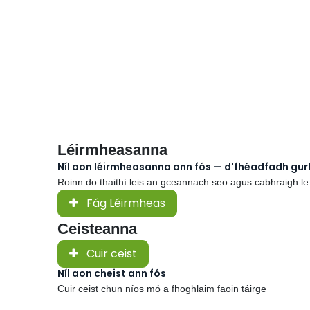
Léirmheasanna
Níl aon léirmheasanna ann fós — d'fhéadfadh gu
Roinn do thaithí leis an gceannach seo agus cabhraigh le
Fág Léirmheas
Ceisteanna
Cuir ceist
Níl aon cheist ann fós
Cuir ceist chun níos mó a fhoghlaim faoin táirge