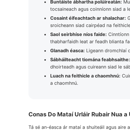
Buntáiste ábhartha polúireatán:
Mur
tocsaineach agus coinníonn siad a le
Cosaint éifeachtach ar shalachar:
G
sroicheann siad cairpéad na feithicle
Saol seirbhíse níos faide:
Cinntíonn 
thabharfaidh leat ar feadh blianta fa
Glanadh éasca:
Ligeann dromchlaí d
Sábháilteacht tiomána feabhsaithe:
dhoirteadh agus cuireann siad le sá
Luach na feithicle a chaomhnú:
Cuir
a chaomhnú.
Conas Do Mataí Urláir Rubair Nua a 
Tá sé an-éasca ár mataí a shuiteáil agus aire a 