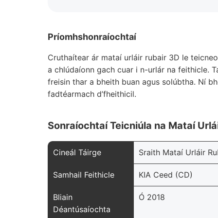
Príomhshonraíochtaí
Cruthaítear ár mataí urláir rubair 3D le teic
a chlúdaíonn gach cuar i n-urlár na feithicle.
freisin thar a bheith buan agus solúbtha. Ní b
fadtéarmach d’fheithicil.
Sonraíochtaí Teicniúla na Mataí Url
Cineál Táirge
Sraith Mataí Urláir R
Samhail Feithicle
KIA Ceed (CD)
Bliain
Ó 2018
Déantúsaíochta