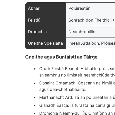
Ábhar
Polúireatán
Feistiú
Sonrach don Fheithicil 
Dromchla
Neamh-duillín
Gnéithe Speisialta
Imeall Ardaíodh, Próis
Gnéithe agus Buntáistí an Táirge
Cruth Feistiú Beacht: A bhuí le próiseas
shleamhnú nó limistéir neamhchlúdaith
Cosaint Optamach: Coscann na himill ar
agus dea-chothabháilte.
Marthanacht Ard: Tá an polúireatán a ús
Glanadh Éasca: Is furasta na carraigí u
Dromchla Neamh-duillín: Cinntíonn an 