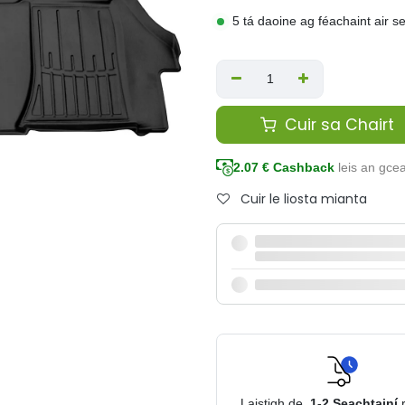
5 tá daoine ag féachaint air s
Cuir sa Chairt
2.07
€ Cashback
leis an gce
Cuir le liosta mianta
Laistigh de
1-2
Seachtainí