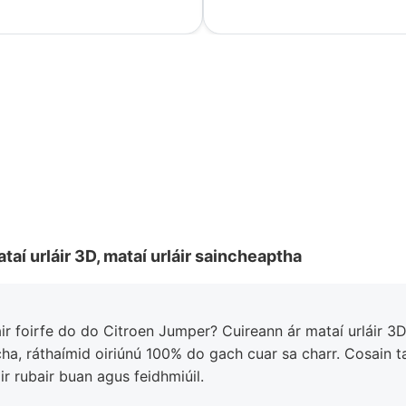
taí urláir 3D, mataí urláir saincheaptha
air foirfe do do Citroen Jumper? Cuireann ár mataí urláir 3D
cha, ráthaímid oiriúnú 100% do gach cuar sa charr. Cosain ta
r rubair buan agus feidhmiúil.