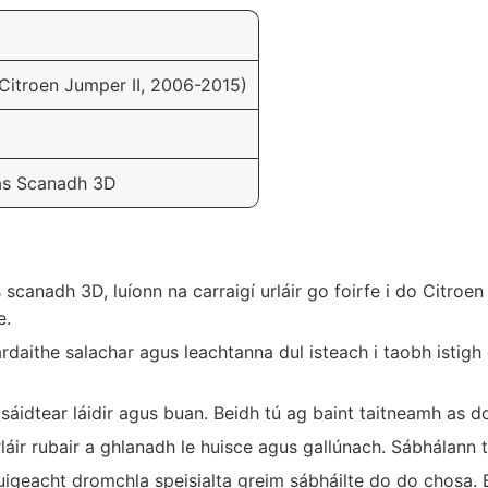
(Citroen Jumper II, 2006-2015)
eas Scanadh 3D
 scanadh 3D, luíonn na carraigí urláir go foirfe i do Citroe
e.
daithe salachar agus leachtanna dul isteach i taobh istigh d
áidtear láidir agus buan. Beidh tú ag baint taitneamh as do 
rláir rubair a ghlanadh le huisce agus gallúnach. Sábhálann
uigeacht dromchla speisialta greim sábháilte do do chosa.