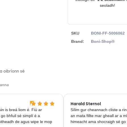
seoladh!
SKU
BONI-FF-5006062
Brand:
Boni-Shop®
a oibríonn sé
sanna
Harald Sternol
n is breá liom é. Fiú ar
Sílim gur cheannach cliste a ri
 go bhfuil sé simplí é a
an mata fillte mar gheall ar a m
roitheadh de agus wipe le mop
himeacht ama shocraigh sé go f