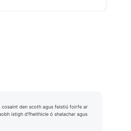
 cosaint den scoth agus feistiú foirfe ar
obh istigh d’fheithicle ó shalachar agus