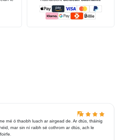
Wiltrud
nne mé ó thaobh luach ar airgead de. Ar dtús, tháinig
Pacáistit
héid, mar sin ní raibh sé cothrom ar dtús, ach le
agam é ag
oirfe.