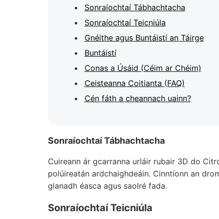
Sonraíochtaí Tábhachtacha
Sonraíochtaí Teicniúla
Gnéithe agus Buntáistí an Táirge
Buntáistí
Conas a Úsáid (Céim ar Chéim)
Ceisteanna Coitianta (FAQ)
Cén fáth a cheannach uainn?
Sonraíochtaí Tábhachtacha
Cuireann ár gcarranna urláir rubair 3D do Cit
polúireatán ardchaighdeáin. Cinntíonn an dromc
glanadh éasca agus saolré fada.
Sonraíochtaí Teicniúla