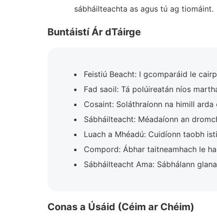
sábháilteachta as agus tú ag tiomáint.
Buntáistí Ár dTáirge
Feistiú Beacht: I gcomparáid le cairpé
Fad saoil: Tá polúireatán níos marth
Cosaint: Soláthraíonn na himill arda 
Sábháilteacht: Méadaíonn an dromch
Luach a Mhéadú: Cuidíonn taobh istig
Compord: Ábhar taitneamhach le hag
Sábháilteacht Ama: Sábhálann glana
Conas a Úsáid (Céim ar Chéim)