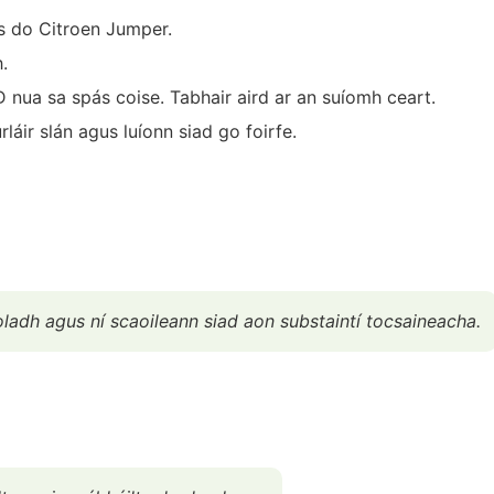
as do Citroen Jumper.
.
3D nua sa spás coise. Tabhair aird ar an suíomh ceart.
rláir slán agus luíonn siad go foirfe.
oladh agus ní scaoileann siad aon substaintí tocsaineacha.