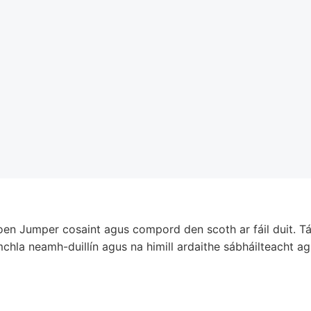
roen Jumper cosaint agus compord den scoth ar fáil duit. 
hla neamh-duillín agus na himill ardaithe sábháilteacht agu