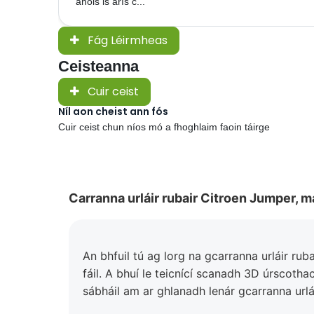
anois is arís c...
Fág Léirmheas
Ceisteanna
Cuir ceist
Níl aon cheist ann fós
Cuir ceist chun níos mó a fhoghlaim faoin táirge
Carranna urláir rubair Citroen Jumper, ma
An bhfuil tú ag lorg na gcarranna urláir rub
fáil. A bhuí le teicnící scanadh 3D úrscotha
sábháil am ar ghlanadh lenár gcarranna urlái