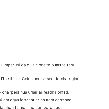
n Jumper. Ní gá duit a bheith buartha faoi
’fheithicle. Coinníonn sé seo do charr glan
chairpéid nua urláir ar feadh i bhfad.
 tú am agus iarracht ar chúram carranna.
 Bainfidh tú níos mó compord agus