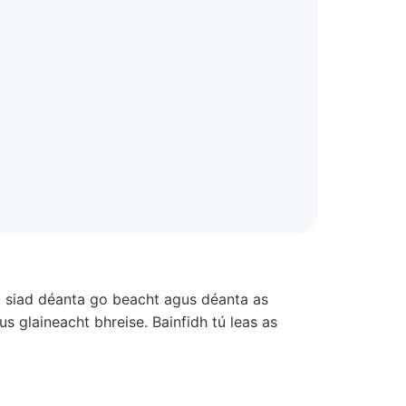
Tá siad déanta go beacht agus déanta as
s glaineacht bhreise. Bainfidh tú leas as