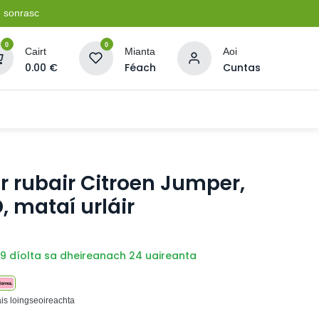
e sonrasc
0
0
Cairt
Mianta
Aoi
0.00
€
Féach
Cuntas
Soláthairtí Oibríochta
Pleananna + Líonta
r rubair Citroen Jumper,
, mataí urláir
9 díolta sa dheireanach 24 uaireanta
ais loingseoireachta