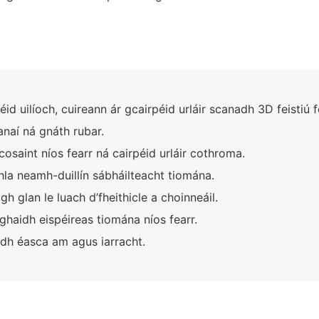
id uilíoch, cuireann ár gcairpéid urláir scanadh 3D feistiú foi
anaí ná gnáth rubar.
cosaint níos fearr ná cairpéid urláir cothroma.
la neamh-duillín sábháilteacht tiomána.
h glan le luach d’fheithicle a choinneáil.
haidh eispéireas tiomána níos fearr.
dh éasca am agus iarracht.