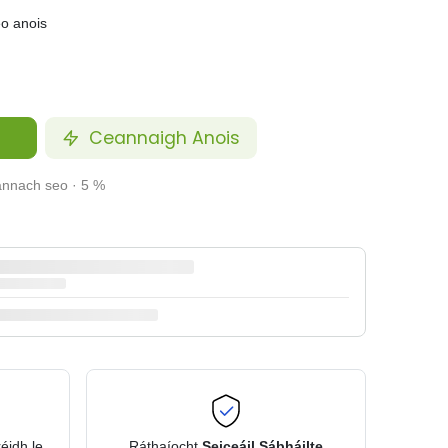
eo anois
Ceannaigh Anois
annach seo · 5 %
réidh le
Ráthaíocht
Seiceáil Sábháilte