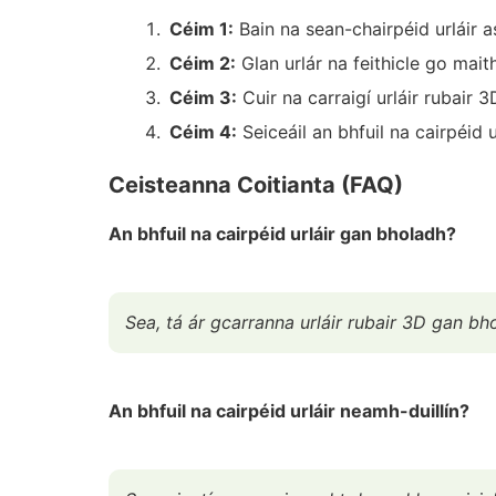
Céim 1:
Bain na sean-chairpéid urláir 
Céim 2:
Glan urlár na feithicle go maith
Céim 3:
Cuir na carraigí urláir rubair 
Céim 4:
Seiceáil an bhfuil na cairpéid u
Ceisteanna Coitianta (FAQ)
An bhfuil na cairpéid urláir gan bholadh?
Sea, tá ár gcarranna urláir rubair 3D gan bh
An bhfuil na cairpéid urláir neamh-duillín?