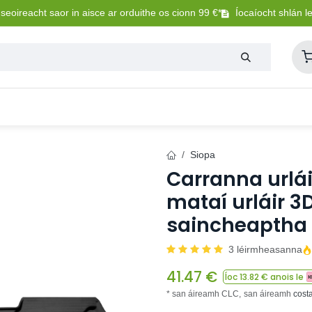
eoireacht saor in aisce ar orduithe os cionn 99 €*
Íocaíocht shlán l
Lasmuigh
Trealamh Peataí
Sláintíocht + Uisceadú
Siopa
Carranna urlái
mataí urláir 3D
saincheaptha
3 léirmheasanna
41.47
€
Íoc
13.82
€ anois le
* san áireamh CLC,
san áireamh
cost