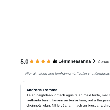
5.0
3 Léirmheasanna
Conas 
Níor aimsíodh aon íomhánna ná físeáin sna léirmhea
Andreas Tremmel
Tá an caighdeán iontach agus tá an méid foirfe, mar si
laethanta báistí, fanann an t-urlár tirim, rud a fhágann
choinneáil glan. Níl le déanamh ach an bruscar a ch