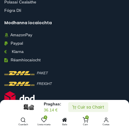
Polasaí Cealaithe
Fógra Dlí
Modhanna íocaíochta
AmazonPay
Paypal
Klarna
Réamhíocaíocht
PAKET
FREIGHT
Praghas:
Cuir sa Chairt
36.14
€
0
0
Cuardach
Liosta mianta
Baile
Cairt
Cuntas