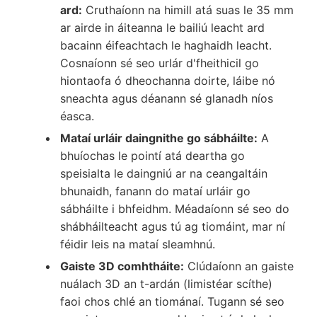
ard:
Cruthaíonn na himill atá suas le 35 mm
ar airde in áiteanna le bailiú leacht ard
bacainn éifeachtach le haghaidh leacht.
Cosnaíonn sé seo urlár d'fheithicil go
hiontaofa ó dheochanna doirte, láibe nó
sneachta agus déanann sé glanadh níos
éasca.
Mataí urláir daingnithe go sábháilte:
A
bhuíochas le pointí atá deartha go
speisialta le daingniú ar na ceangaltáin
bhunaidh, fanann do mataí urláir go
sábháilte i bhfeidhm. Méadaíonn sé seo do
shábháilteacht agus tú ag tiomáint, mar ní
féidir leis na mataí sleamhnú.
Gaiste 3D comhtháite:
Clúdaíonn an gaiste
nuálach 3D an t-ardán (limistéar scíthe)
faoi chos chlé an tiománaí. Tugann sé seo