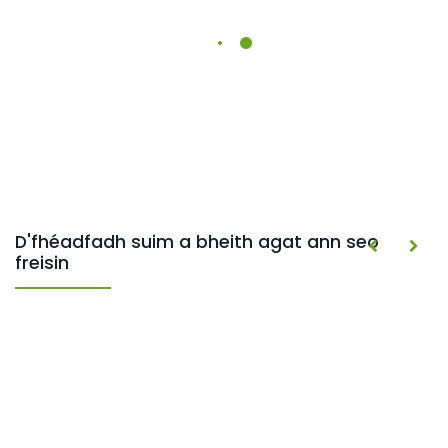
D'fhéadfadh suim a bheith agat ann seo
freisin