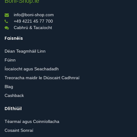
Boni-Shop.ie
info@boni-shop.com
+49 4221 45 77 700
Cabhrú & Tacaíocht
Faisnéis
Déan Teagmháil Linn
Fúinn
Íocaíocht agus Seachadadh
Treoracha maidir le Diúscairt Cadhnraí
Blag
Cashback
Dlíthiúil
Téarmaí agus Coinníollacha
Cosaint Sonraí