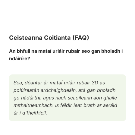
Ceisteanna Coitianta (FAQ)
An bhfuil na mataí urláir rubair seo gan bholadh i
ndáiríre?
Sea, déantar ár mataí urláir rubair 3D as
polúireatán ardchaighdeáin, atá gan bholadh
go nádúrtha agus nach scaoileann aon ghaile
míthaitneamhach. Is féidir leat brath ar aeráid
úr i d'fheithicil.