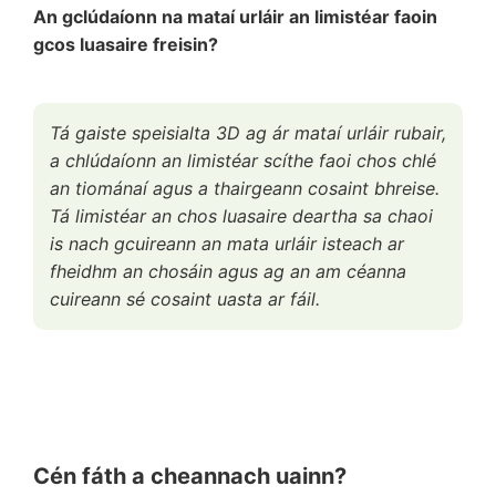
An gclúdaíonn na mataí urláir an limistéar faoin
gcos luasaire freisin?
Tá gaiste speisialta 3D ag ár mataí urláir rubair,
a chlúdaíonn an limistéar scíthe faoi chos chlé
an tiománaí agus a thairgeann cosaint bhreise.
Tá limistéar an chos luasaire deartha sa chaoi
is nach gcuireann an mata urláir isteach ar
fheidhm an chosáin agus ag an am céanna
cuireann sé cosaint uasta ar fáil.
Cén fáth a cheannach uainn?