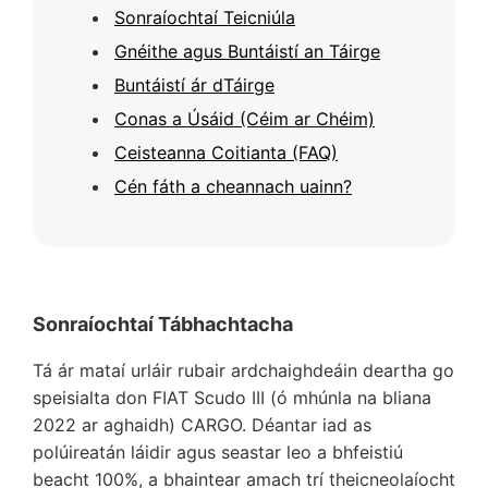
Sonraíochtaí Teicniúla
Gnéithe agus Buntáistí an Táirge
Buntáistí ár dTáirge
Conas a Úsáid (Céim ar Chéim)
Ceisteanna Coitianta (FAQ)
Cén fáth a cheannach uainn?
Sonraíochtaí Tábhachtacha
Tá ár mataí urláir rubair ardchaighdeáin deartha go
speisialta don FIAT Scudo III (ó mhúnla na bliana
2022 ar aghaidh) CARGO. Déantar iad as
polúireatán láidir agus seastar leo a bhfeistiú
beacht 100%, a bhaintear amach trí theicneolaíocht