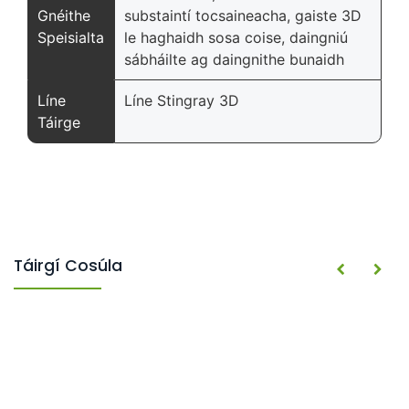
Gnéithe
substaintí tocsaineacha, gaiste 3D
Speisialta
le haghaidh sosa coise, daingniú
sábháilte ag daingnithe bunaidh
Líne
Líne Stingray 3D
Táirge
Táirgí Cosúla