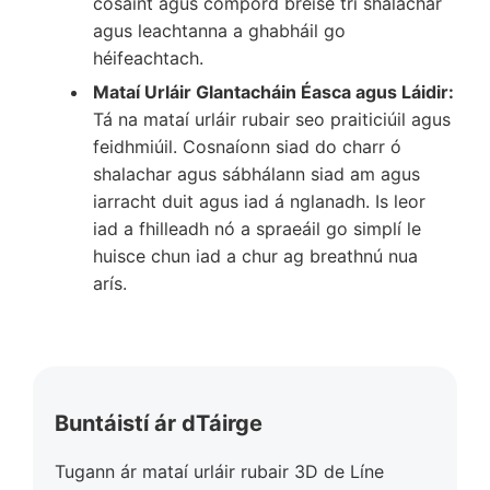
cosaint agus compord breise trí shalachar
agus leachtanna a ghabháil go
héifeachtach.
Mataí Urláir Glantacháin Éasca agus Láidir:
Tá na mataí urláir rubair seo praiticiúil agus
feidhmiúil. Cosnaíonn siad do charr ó
shalachar agus sábhálann siad am agus
iarracht duit agus iad á nglanadh. Is leor
iad a fhilleadh nó a spraeáil go simplí le
huisce chun iad a chur ag breathnú nua
arís.
Buntáistí ár dTáirge
Tugann ár mataí urláir rubair 3D de Líne