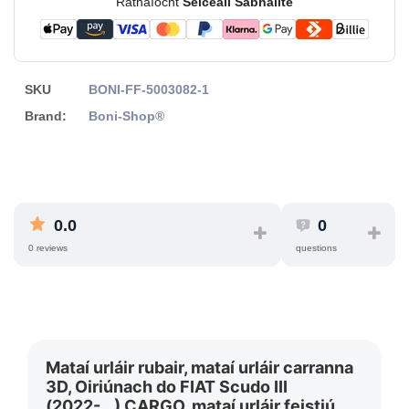
Ráthaíocht
Seiceáil Sábháilte
SKU
BONI-FF-5003082-1
Brand:
Boni-Shop®
0.0
0
0 reviews
questions
Mataí urláir rubair, mataí urláir carranna
3D, Oiriúnach do FIAT Scudo III
(2022-...) CARGO, mataí urláir feistiú