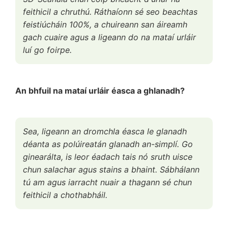
feithicil a chruthú. Ráthaíonn sé seo beachtas
feistiúcháin 100%, a chuireann san áireamh
gach cuaire agus a ligeann do na mataí urláir
luí go foirpe.
An bhfuil na mataí urláir éasca a ghlanadh?
Sea, ligeann an dromchla éasca le glanadh
déanta as polúireatán glanadh an-simplí. Go
ginearálta, is leor éadach tais nó sruth uisce
chun salachar agus stains a bhaint. Sábhálann
tú am agus iarracht nuair a thagann sé chun
feithicil a chothabháil.