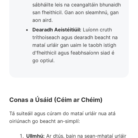
sábháilte leis na ceangaltáin bhunaidh
san fheithicil. Gan aon sleamhnú, gan
aon aird.
Dearadh Aeistéitiúil:
Luíonn cruth
tríthoiseach agus dearadh beacht na
mataí urláir gan uaim le taobh istigh
d'fheithicil agus feabhsaíonn siad é
go optiul.
Conas a Úsáid (Céim ar Chéim)
Tá suiteáil agus cúram do mataí urláir nua atá
oiriúnach go beacht an-simplí:
Ullmhú:
Ar dtús, bain na sean-mhataí urláir