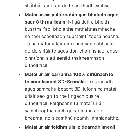
shábháil airgead duit san fhadtréimhse.
Mataí urláir polúireatán gan bholadh agus
saor ó thruailleáin:
Ní gá duit a bheith
buartha faoi bholaithe míthaitneamhacha
nó faoi scaoileadh substaintí tocsaineacha.
Tá na mataí urláir carranna seo sábháilte
do do shláinte agus don chomhshaol agus
cinntíonn siad aeráid thaitneamhach i
d'fheithicil.
Mataí urláir carranna 100% oiriúnach le
teicneolaíocht 3D-Scanála:
Trí scanadh
agus samhaltú beacht 3D, luíonn na mataí
urláir seo go foirpe i ngach cuaire
d'fheithicil. Faigheann tú mataí urláir
saincheaptha nach gceadaíonn aon
bhearnaí nó sleamhnú neamh-inmhianaithe.
Mataí urláir feidhmiúla le dearadh imeall