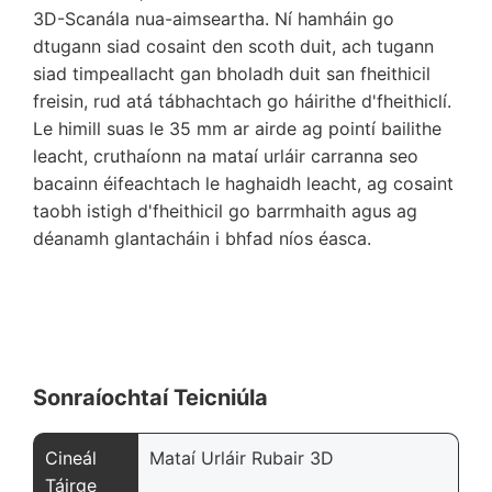
3D-Scanála nua-aimseartha. Ní hamháin go
dtugann siad cosaint den scoth duit, ach tugann
siad timpeallacht gan bholadh duit san fheithicil
freisin, rud atá tábhachtach go háirithe d'fheithiclí.
Le himill suas le 35 mm ar airde ag pointí bailithe
leacht, cruthaíonn na mataí urláir carranna seo
bacainn éifeachtach le haghaidh leacht, ag cosaint
taobh istigh d'fheithicil go barrmhaith agus ag
déanamh glantacháin i bhfad níos éasca.
Sonraíochtaí Teicniúla
Cineál
Mataí Urláir Rubair 3D
Táirge