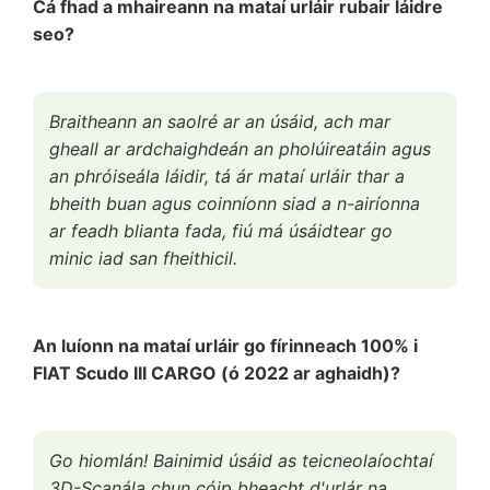
Cá fhad a mhaireann na mataí urláir rubair láidre
seo?
Braitheann an saolré ar an úsáid, ach mar
gheall ar ardchaighdeán an pholúireatáin agus
an phróiseála láidir, tá ár mataí urláir thar a
bheith buan agus coinníonn siad a n-airíonna
ar feadh blianta fada, fiú má úsáidtear go
minic iad san fheithicil.
An luíonn na mataí urláir go fírinneach 100% i
FIAT Scudo III CARGO (ó 2022 ar aghaidh)?
Go hiomlán! Bainimid úsáid as teicneolaíochtaí
3D-Scanála chun cóip bheacht d'urlár na