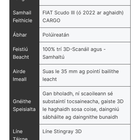
Samhail
FIAT Scudo III (ó 2022 ar aghaidh)
Feithicle
CARGO
Ábhar
Polúireatán
Feistiú
100% trí 3D-Scanáil agus -
Beacht
Samhaltú
Airde
Suas le 35 mm ag pointí bailithe
Imeall
leacht
Gan bholadh, ní scaoileann sé
Gnéithe
substaintí tocsaineacha, gaiste 3D
Speisialta
le haghaidh sosa coise, daingniú
sábháilte ag daingnithe bunaidh
Líne
Líne Stingray 3D
Táirge