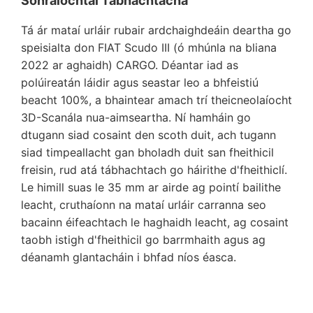
Sonraíochtaí Tábhachtacha
Tá ár mataí urláir rubair ardchaighdeáin deartha go
speisialta don FIAT Scudo III (ó mhúnla na bliana
2022 ar aghaidh) CARGO. Déantar iad as
polúireatán láidir agus seastar leo a bhfeistiú
beacht 100%, a bhaintear amach trí theicneolaíocht
3D-Scanála nua-aimseartha. Ní hamháin go
dtugann siad cosaint den scoth duit, ach tugann
siad timpeallacht gan bholadh duit san fheithicil
freisin, rud atá tábhachtach go háirithe d'fheithiclí.
Le himill suas le 35 mm ar airde ag pointí bailithe
leacht, cruthaíonn na mataí urláir carranna seo
bacainn éifeachtach le haghaidh leacht, ag cosaint
taobh istigh d'fheithicil go barrmhaith agus ag
déanamh glantacháin i bhfad níos éasca.