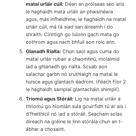
mataí urláir cúil:
Déan an próiseas seo arís
le haghaidh mata urláir an phaisinéara
agus, más infheidhme, le haghaidh na mataí
urláir cúil, má tá siad san áireamh i do
shraith. Cinntigh go luíonn gach mata go
cothrom agus nach bhfuil aon roic ann.
Glanadh Rialta:
Chun saol agus cuma do
mataí urláir rubair a chaomhnú, molaimid
iad a ghlanadh go rialta. Scuab aon
salachar garbh nó sruthlaigh na mataí le
huisce agus glantach éadrom. (Féach Fíor 2
le haghaidh samplaí glantacháin shimplí).
Triomú agus Stóráil:
Lig na mataí urláir a
thriomú go hiomlán sula gcuirfidh tú ar ais i
d'fheithicil nó iad a stóráil. Seachain solas
díreach na gréine le linn stórála chun an t-
ábhar a chosaint.