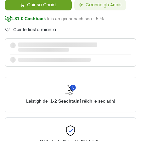
Cuir sa Chairt
Ceannaigh Anois
1.81
€ Cashback
leis an gceannach seo · 5 %
Cuir le liosta mianta
Laistigh de
1-2
Seachtainí
réidh le seoladh!