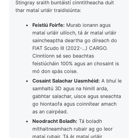
Stingray sraith buntáistí cinntitheacha duit
thar mataí urláir traidisiúnta:
Feistiú Foirfe:
Murab ionann agus
mataí urláir uilíoch, tá ár mataí urláir
saincheaptha deartha go díreach do
FIAT Scudo III (2022-...) CARGO.
Cinntíonn sé seo beachtas
feistiúcháin 100% agus an chosaint is
mó don spás coise.
Cosaint Salachar Uasmhéid:
A bhuí le
samhaltú 3D agus na himill arda,
gabhtar salachar, uisce agus sneachta
go hiontaofa agus coinnítear amach
as an cairpéad.
Neodracht Boladh:
Tá boladh
míthaitneamhach rubair ag go leor
mataí rubair. Tá ár mataí urláir