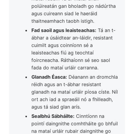
polúireatán gan bholadh go nádúrtha
agus cuireann siad le haeráid
thaitneamhach taobh istigh.
Fad saoil agus leaisteachas:
Tá an t-
ábhar a úsáidtear an-láidir, resistant
cuimilt agus coinníonn sé a
leaisteachas fiú ag teochtaí
foircneacha. Ráthaíonn sé seo saol
fada do mataí urláir carranna.
Glanadh Éasca:
Déanann an dromchla
réidh agus an t-ábhar resistant
glanadh na mataí urláir píosa císte. Níl
ort ach iad a spraeáil nó a fhilleadh,
agus tá siad glan arís.
Sealbhú Sábháilte:
Cinntíonn na
pointí daingnithe comhtháite go bhfuil
na mataí urláir rubair daingnithe go