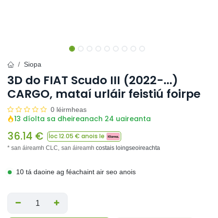
Siopa
3D do FIAT Scudo III (2022-...)
CARGO, mataí urláir feistiú foirpe
0 léirmheas
13 díolta sa dheireanach 24 uaireanta
36.14
€
Íoc
12.05
€ anois le
* san áireamh CLC,
san áireamh
costais loingseoireachta
10 tá daoine ag féachaint air seo anois