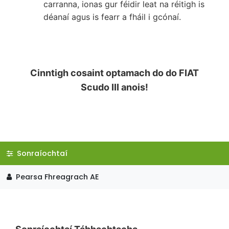
carranna, ionas gur féidir leat na réitigh is
déanaí agus is fearr a fháil i gcónaí.
Cinntigh cosaint optamach do do FIAT
Scudo III anois!
Sonraíochtaí
Pearsa Fhreagrach AE