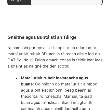
Gnéithe agus Buntáistí an Táirge
Ní hamháin gur cosaint shimplí ar an urlár iad ár
mataí urláir rubair 3D, ach is réiteach cliste iad do
FIAT Scudo III. Faigh amach conas is féidir leat leas
a bhaint as na gnéithe den scoth:
Mataí urláir rubair leaisteacha agus
buana:
Coinníonn do mataí urláir a mbog
agus a bhfleiscibhíonn, beag beann ar
theochtaí foircneacha. Mar sin, tá siad
buan agus frithsheasmhach in aghaidh
caitheamh agus cuimilt laethúil, rud a