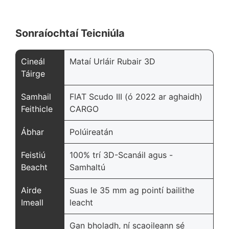
Sonraíochtaí Teicniúla
Cineál
Mataí Urláir Rubair 3D
Táirge
Samhail
FIAT Scudo III (ó 2022 ar aghaidh)
Feithicle
CARGO
Ábhar
Polúireatán
Feistiú
100% trí 3D-Scanáil agus -
Beacht
Samhaltú
Airde
Suas le 35 mm ag pointí bailithe
Imeall
leacht
Gan bholadh, ní scaoileann sé