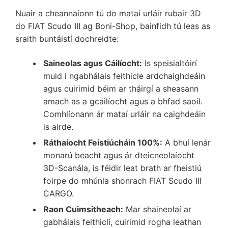
Nuair a cheannaíonn tú do mataí urláir rubair 3D
do FIAT Scudo III ag Boni-Shop, bainfidh tú leas as
sraith buntáistí dochreidte:
Saineolas agus Cáilíocht:
Is speisialtóirí
muid i ngabhálais feithicle ardchaighdeáin
agus cuirimid béim ar tháirgí a sheasann
amach as a gcáilíocht agus a bhfad saoil.
Comhlíonann ár mataí urláir na caighdeáin
is airde.
Ráthaíocht Feistiúcháin 100%:
A bhuí lenár
monarú beacht agus ár dteicneolaíocht
3D-Scanála, is féidir leat brath ar fheistiú
foirpe do mhúnla shonrach FIAT Scudo III
CARGO.
Raon Cuimsitheach:
Mar shaineolaí ar
gabhálais feithiclí, cuirimid rogha leathan