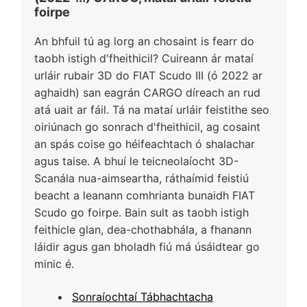
foirpe
An bhfuil tú ag lorg an chosaint is fearr do
taobh istigh d'fheithicil? Cuireann ár mataí
urláir rubair 3D do FIAT Scudo III (ó 2022 ar
aghaidh) san eagrán CARGO díreach an rud
atá uait ar fáil. Tá na mataí urláir feistithe seo
oiriúnach go sonrach d'fheithicil, ag cosaint
an spás coise go héifeachtach ó shalachar
agus taise. A bhuí le teicneolaíocht 3D-
Scanála nua-aimseartha, ráthaímid feistiú
beacht a leanann comhrianta bunaidh FIAT
Scudo go foirpe. Bain sult as taobh istigh
feithicle glan, dea-chothabhála, a fhanann
láidir agus gan bholadh fiú má úsáidtear go
minic é.
Sonraíochtaí Tábhachtacha