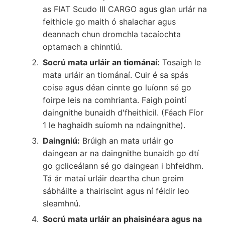
as FIAT Scudo III CARGO agus glan urlár na
feithicle go maith ó shalachar agus
deannach chun dromchla tacaíochta
optamach a chinntiú.
Socrú mata urláir an tiománaí:
Tosaigh le
mata urláir an tiománaí. Cuir é sa spás
coise agus déan cinnte go luíonn sé go
foirpe leis na comhrianta. Faigh pointí
daingnithe bunaidh d'fheithicil. (Féach Fíor
1 le haghaidh suíomh na ndaingnithe).
Daingniú:
Brúigh an mata urláir go
daingean ar na daingnithe bunaidh go dtí
go gcliceálann sé go daingean i bhfeidhm.
Tá ár mataí urláir deartha chun greim
sábháilte a thairiscint agus ní féidir leo
sleamhnú.
Socrú mata urláir an phaisinéara agus na