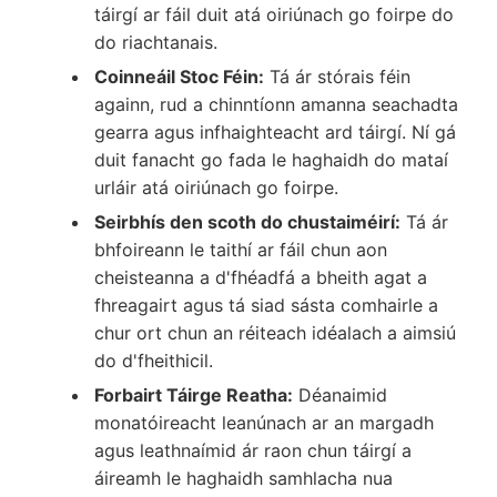
táirgí ar fáil duit atá oiriúnach go foirpe do
do riachtanais.
Coinneáil Stoc Féin:
Tá ár stórais féin
againn, rud a chinntíonn amanna seachadta
gearra agus infhaighteacht ard táirgí. Ní gá
duit fanacht go fada le haghaidh do mataí
urláir atá oiriúnach go foirpe.
Seirbhís den scoth do chustaiméirí:
Tá ár
bhfoireann le taithí ar fáil chun aon
cheisteanna a d'fhéadfá a bheith agat a
fhreagairt agus tá siad sásta comhairle a
chur ort chun an réiteach idéalach a aimsiú
do d'fheithicil.
Forbairt Táirge Reatha:
Déanaimid
monatóireacht leanúnach ar an margadh
agus leathnaímid ár raon chun táirgí a
áireamh le haghaidh samhlacha nua