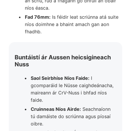
an scriú, rud a fhágann go bhfuil an obair
níos éasca.
Fad 76mm:
Is féidir leat scriúnna atá suite
níos doimhne a bhaint amach gan aon
fhadhb.
Buntáistí ár Aussen heicsigineach
Nuss
Saol Seirbhíse Níos Faide:
I
gcomparáid le Nüsse caighdeánacha,
maireann ár CrV-Nuss i bhfad níos
faide.
Cruinneas Níos Airde:
Seachnaíonn
tú damáiste do scriúnna agus píosaí
oibre.