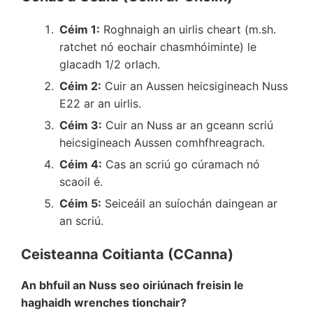
Céim 1:
Roghnaigh an uirlis cheart (m.sh.
ratchet nó eochair chasmhóiminte) le
glacadh 1/2 orlach.
Céim 2:
Cuir an Aussen heicsigineach Nuss
E22 ar an uirlis.
Céim 3:
Cuir an Nuss ar an gceann scriú
heicsigineach Aussen comhfhreagrach.
Céim 4:
Cas an scriú go cúramach nó
scaoil é.
Céim 5:
Seiceáil an suíochán daingean ar
an scriú.
Ceisteanna Coitianta (CCanna)
An bhfuil an Nuss seo oiriúnach freisin le
haghaidh wrenches tionchair?