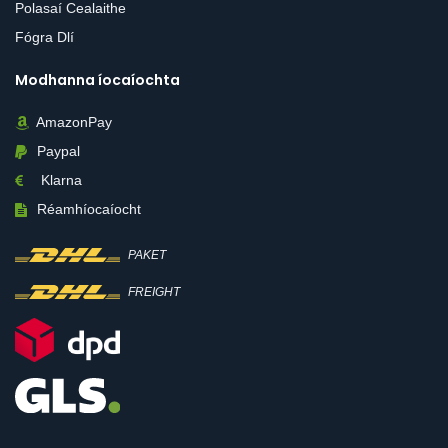
Polasaí Cealaithe
Fógra Dlí
Modhanna íocaíochta
AmazonPay
Paypal
Klarna
Réamhíocaíocht
PAKET
FREIGHT