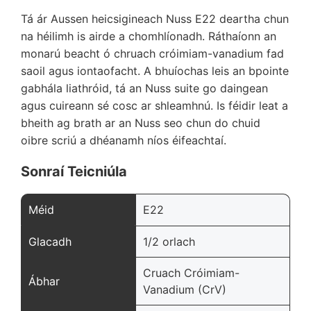
Tá ár Aussen heicsigineach Nuss E22 deartha chun
na héilimh is airde a chomhlíonadh. Ráthaíonn an
monarú beacht ó chruach cróimiam-vanadium fad
saoil agus iontaofacht. A bhuíochas leis an bpointe
gabhála liathróid, tá an Nuss suite go daingean
agus cuireann sé cosc ar shleamhnú. Is féidir leat a
bheith ag brath ar an Nuss seo chun do chuid
oibre scriú a dhéanamh níos éifeachtaí.
Sonraí Teicniúla
Méid
E22
Glacadh
1/2 orlach
Cruach Cróimiam-
Ábhar
Vanadium (CrV)