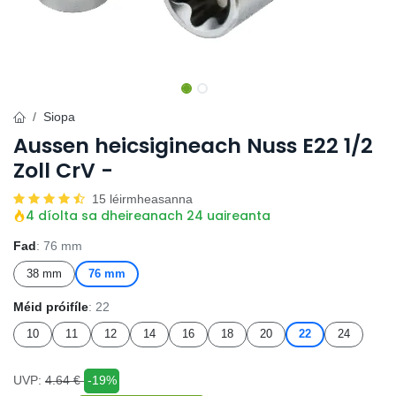
Siopa
Aussen heicsigineach Nuss E22 1/2
Zoll CrV -
15 léirmheasanna
4 díolta sa dheireanach 24 uaireanta
Fad
: 76 mm
38 mm
76 mm
Méid próifíle
: 22
10
11
12
14
16
18
20
22
24
UVP:
4.64
€
-19%