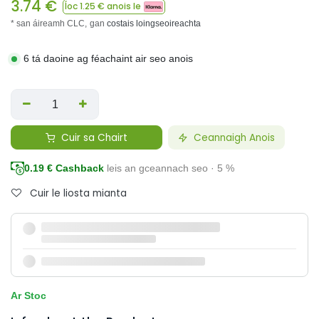
3.74
€
Íoc
1.25
€ anois le
* san áireamh CLC,
gan
costais loingseoireachta
6 tá daoine ag féachaint air seo anois
Cuir sa Chairt
Ceannaigh Anois
0.19
€ Cashback
leis an gceannach seo · 5 %
Cuir le liosta mianta
Ar Stoc