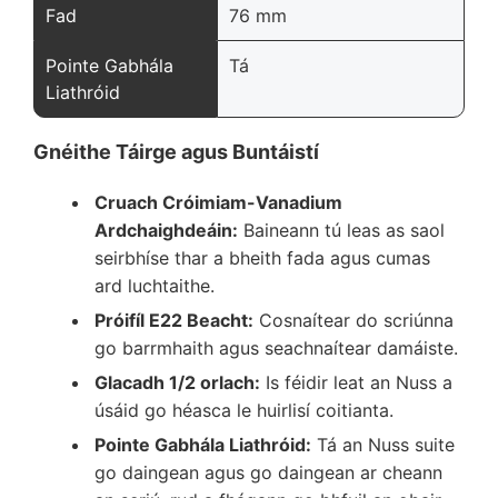
Fad
76 mm
Pointe Gabhála
Tá
Liathróid
Gnéithe Táirge agus Buntáistí
Cruach Cróimiam-Vanadium
Ardchaighdeáin:
Baineann tú leas as saol
seirbhíse thar a bheith fada agus cumas
ard luchtaithe.
Próifíl E22 Beacht:
Cosnaítear do scriúnna
go barrmhaith agus seachnaítear damáiste.
Glacadh 1/2 orlach:
Is féidir leat an Nuss a
úsáid go héasca le huirlisí coitianta.
Pointe Gabhála Liathróid:
Tá an Nuss suite
go daingean agus go daingean ar cheann