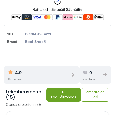
Ráthaíocht
Seiceáil Sábháilte
SKU
BONI-DD-E422L
Brand:
Boni-Shop®
4.9
0
15 reviews
questions
Léirmheasanna
Amharc ar
(15)
Fág Léirmheas
Fad
Conas a oibríonn sé