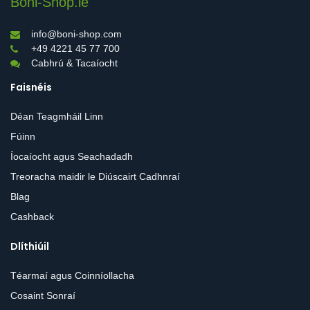
Boni-Shop.ie
info@boni-shop.com
+49 4221 45 77 700
Cabhrú & Tacaíocht
Faisnéis
Déan Teagmháil Linn
Fúinn
Íocaíocht agus Seachadadh
Treoracha maidir le Diúscairt Cadhnraí
Blag
Cashback
Dlíthiúil
Téarmaí agus Coinníollacha
Cosaint Sonraí