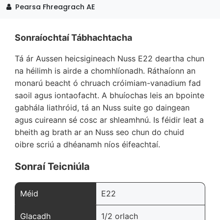
Pearsa Fhreagrach AE
Sonraíochtaí Tábhachtacha
Tá ár Aussen heicsigineach Nuss E22 deartha chun
na héilimh is airde a chomhlíonadh. Ráthaíonn an
monarú beacht ó chruach cróimiam-vanadium fad
saoil agus iontaofacht. A bhuíochas leis an bpointe
gabhála liathróid, tá an Nuss suite go daingean
agus cuireann sé cosc ar shleamhnú. Is féidir leat a
bheith ag brath ar an Nuss seo chun do chuid
oibre scriú a dhéanamh níos éifeachtaí.
Sonraí Teicniúla
Méid
E22
Glacadh
1/2 orlach