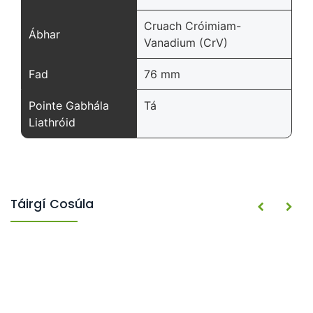
Cruach Cróimiam-
Ábhar
Vanadium (CrV)
Fad
76 mm
Pointe Gabhála
Tá
Liathróid
Táirgí Cosúla