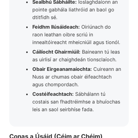
Sealbhú Sábháilte:
Íoslaghdaíonn an
pointe gabhála liathróid an baol go
dtitfidh sé.
Feidhm Ilúsáideach:
Oiriúnach do
raon leathan oibre scriú in
innealtóireacht mheicniúil agus tionól.
Cáilíocht Ghairmiúil:
Baineann tú leas
as uirlisí ar chaighdeán tionsclaíoch.
Obair Eirgeanamaíochta:
Cuireann an
Nuss ar chumas obair éifeachtach
agus chompordach.
Costéifeachtach:
Sábhálann tú
costais san fhadtréimhse a bhuíochas
leis an saol seirbhíse fada.
Conas a Úsáid (Céim ar Chéim)