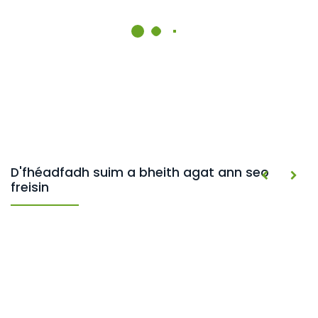
D'fhéadfadh suim a bheith agat ann seo
freisin