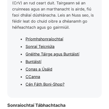
(CrV) an rud ceart duit. Tairgeann sé an
cruinneas agus an marthanacht is airde, fiú
faoi dhálaí dúshlánacha. Leis an Nuss seo, is
féidir leat do chuid oibre a dhéanamh go
héifeachtach agus go gairmiúil.
Príomhshonraíochtaí
Sonraí Teicniúla
Gnéithe Táirge agus Buntáistí
Buntáistí
Conas a Úsáid
CCanna
Cén Fáth Boni-Shop?
Sonraíochtaí Tábhachtacha