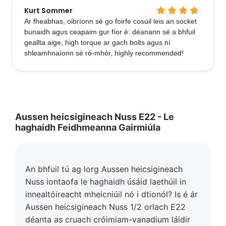
Kurt Sommer
Ar fheabhas, oibríonn sé go foirfe cosúil leis an socket
bunaidh agus ceapaim gur fíor é: déanann sé a bhfuil
geallta aige, high torque ar gach bolts agus ní
shleamhnaíonn sé ró-mhór, highly recommended!
Aussen heicsigineach Nuss E22 - Le
haghaidh Feidhmeanna Gairmiúla
An bhfuil tú ag lorg Aussen heicsigineach
Nuss iontaofa le haghaidh úsáid laethúil in
innealtóireacht mheicniúil nó i dtionól? Is é ár
Aussen heicsigineach Nuss 1/2 orlach E22
déanta as cruach cróimiam-vanadium láidir