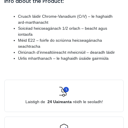
Info about the Product:
Cruach láidir Chrome-Vanadium (CrV) – le haghaidh
ard-marthanacht
Soicéad heicseagánach 1/2 orlach – beacht agus
iontaofa
Méid E22 – foirfe do scriúnna heicseagánacha
seachtracha
Oiriúnach d’innealtóireacht mheicniúil – dearadh láidir
Uirlis mharthanach – le haghaidh úsáide gairmiúla
Laistigh de
24
Uaireanta
réidh le seoladh!