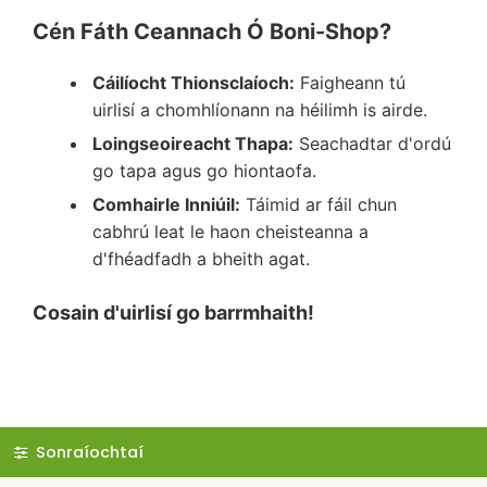
Cén Fáth Ceannach Ó Boni-Shop?
Cáilíocht Thionsclaíoch:
Faigheann tú
uirlisí a chomhlíonann na héilimh is airde.
Loingseoireacht Thapa:
Seachadtar d'ordú
go tapa agus go hiontaofa.
Comhairle Inniúil:
Táimid ar fáil chun
cabhrú leat le haon cheisteanna a
d'fhéadfadh a bheith agat.
Cosain d'uirlisí go barrmhaith!
Sonraíochtaí