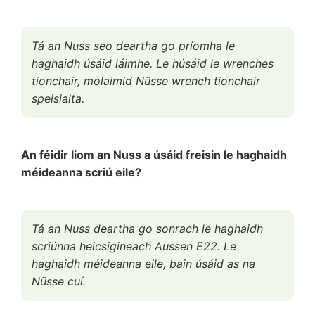
Tá an Nuss seo deartha go príomha le
haghaidh úsáid láimhe. Le húsáid le wrenches
tionchair, molaimid Nüsse wrench tionchair
speisialta.
An féidir liom an Nuss a úsáid freisin le haghaidh
méideanna scriú eile?
Tá an Nuss deartha go sonrach le haghaidh
scriúnna heicsigineach Aussen E22. Le
haghaidh méideanna eile, bain úsáid as na
Nüsse cuí.