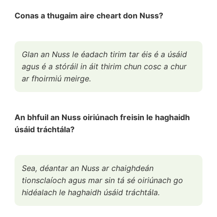
Conas a thugaim aire cheart don Nuss?
Glan an Nuss le éadach tirim tar éis é a úsáid
agus é a stóráil in áit thirim chun cosc a chur
ar fhoirmiú meirge.
An bhfuil an Nuss oiriúnach freisin le haghaidh
úsáid tráchtála?
Sea, déantar an Nuss ar chaighdeán
tionsclaíoch agus mar sin tá sé oiriúnach go
hidéalach le haghaidh úsáid tráchtála.