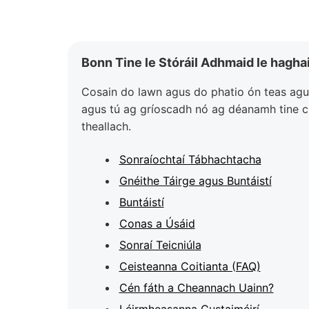
Bonn Tine le Stóráil Adhmaid le hagha
Cosain do lawn agus do phatio ón teas agus 
agus tú ag gríoscadh nó ag déanamh tine ch
theallach.
Sonraíochtaí Tábhachtacha
Gnéithe Táirge agus Buntáistí
Buntáistí
Conas a Úsáid
Sonraí Teicniúla
Ceisteanna Coitianta (FAQ)
Cén fáth a Cheannach Uainn?
Léirmheasanna Custaiméirí