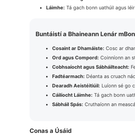
Láimhe:
Tá gach bonn uathúil agus léi
Buntáistí a Bhaineann Lenár mBon
Cosaint ar Dhamáiste:
Cosc ar dhamá
Ord agus Compord:
Coinníonn an st
Cobhsaíocht agus Sábháilteacht:
Fe
Fadtéarmach:
Déanta as cruach nádú
Dearadh Aeistéitiúil:
Luíonn sé go c
Cáilíocht Láimhe:
Tá gach bonn uathú
Sábháil Spás:
Cruthaíonn an meascán
Conas a Úsáid