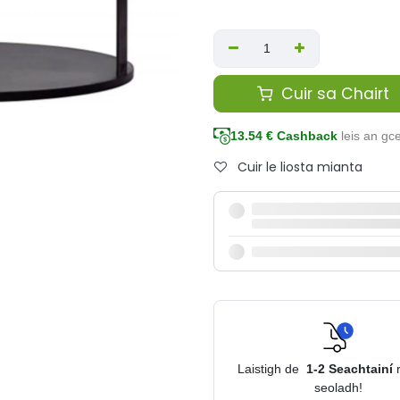
Cuir sa Chairt
13.54
€ Cashback
leis an g
Cuir le liosta mianta
Laistigh de
1-2
Seachtainí
seoladh!