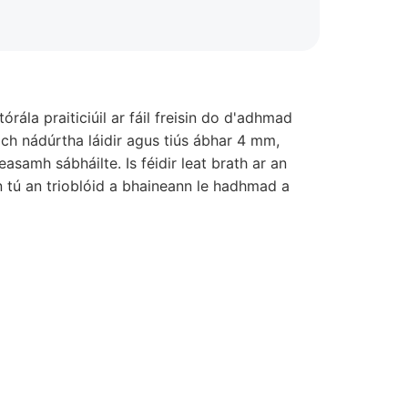
ála praiticiúil ar fáil freisin do d'adhmad
ach nádúrtha láidir agus tiús ábhar 4 mm,
samh sábháilte. Is féidir leat brath ar an
 tú an trioblóid a bhaineann le hadhmad a