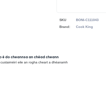
SKU
BONI-C111043
Brand:
Cook King
rb é do cheannsa an chéad cheann
 custaiméirí eile an rogha cheart a dhéanamh