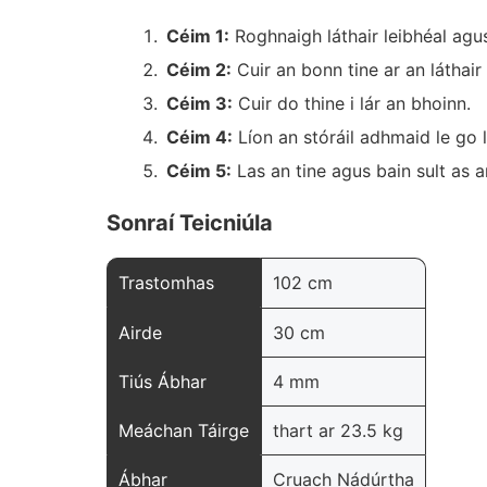
Céim 1:
Roghnaigh láthair leibhéal ag
Céim 2:
Cuir an bonn tine ar an láthair
Céim 3:
Cuir do thine i lár an bhoinn.
Céim 4:
Líon an stóráil adhmaid le go 
Céim 5:
Las an tine agus bain sult as a
Sonraí Teicniúla
Trastomhas
102 cm
Airde
30 cm
Tiús Ábhar
4 mm
Meáchan Táirge
thart ar 23.5 kg
Ábhar
Cruach Nádúrtha