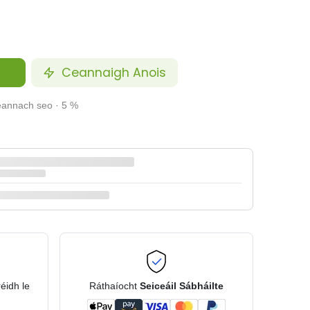
Ceannaigh Anois
ceannach seo · 5 %
réidh le
Ráthaíocht
Seiceáil Sábháilte