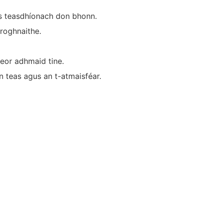
us teasdhíonach don bhonn.
 roghnaithe.
leor adhmaid tine.
n teas agus an t-atmaisféar.