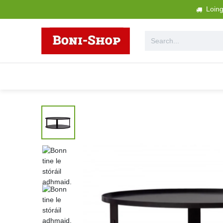
Skip to Content
Loings
Gach Táirge
Garraíodóireacht + 