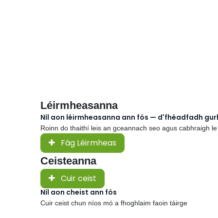
Léirmheasanna
Níl aon léirmheasanna ann fós — d'fhéadfadh gu
Roinn do thaithí leis an gceannach seo agus cabhraigh le
Fág Léirmheas
Ceisteanna
Cuir ceist
Níl aon cheist ann fós
Cuir ceist chun níos mó a fhoghlaim faoin táirge