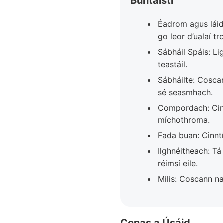
Buntáistí
Éadrom agus láidi
go leor d’ualaí tr
Sábháil Spáis: Lig
teastáil.
Sábháilte: Coscan
sé seasmhach.
Compordach: Cinn
míchothroma.
Fada buan: Cinnt
Ilghnéitheach: Tá 
réimsí eile.
Milis: Coscann na
Conas a Úsáid