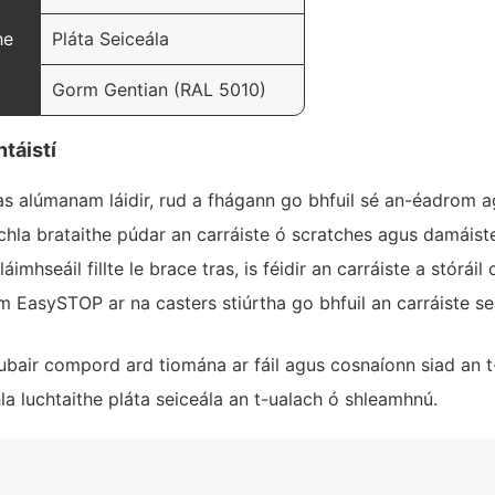
he
Pláta Seiceála
Gorm Gentian (RAL 5010)
táistí
as alúmanam láidir, rud a fhágann go bhfuil sé an-éadrom ag
la brataithe púdar an carráiste ó scratches agus damáist
áimhseáil fillte le brace tras, is féidir an carráiste a stóráil
m EasySTOP ar na casters stiúrtha go bhfuil an carráiste s
ubair compord ard tiomána ar fáil agus cosnaíonn siad an t-
 luchtaithe pláta seiceála an t-ualach ó shleamhnú.