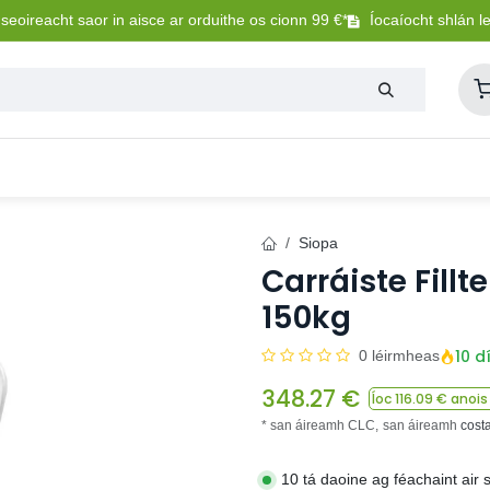
eoireacht saor in aisce ar orduithe os cionn 99 €*
Íocaíocht shlán l
Lasmuigh
Trealamh Peataí
Sláintíocht + Uisceadú
Siopa
Carráiste Fill
150kg
10 d
0 léirmheas
348.27
€
Íoc
116.09
€ anois 
* san áireamh CLC,
san áireamh
cost
10 tá daoine ag féachaint air 