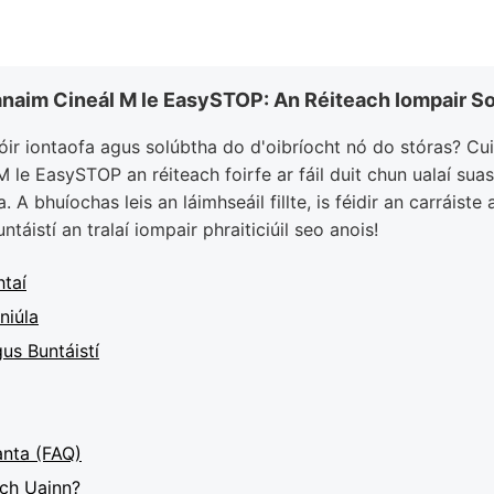
manaim Cineál M le EasySTOP: An Réiteach Iompair S
tóir iontaofa agus solúbtha do d'oibríocht nó do stóras? Cu
M le EasySTOP an réiteach foirfe ar fáil duit chun ualaí sua
 A bhuíochas leis an láimhseáil fillte, is féidir an carráiste 
táistí an tralaí iompair phraiticiúil seo anois!
taí
niúla
us Buntáistí
anta (FAQ)
ch Uainn?