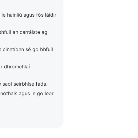
e hainliú agus fós láidir
bhfuil an carráiste ag
 cinntíonn sé go bhfuil
ar dhromchlaí
saol seirbhíse fada.
ngnóthais agus in go leor