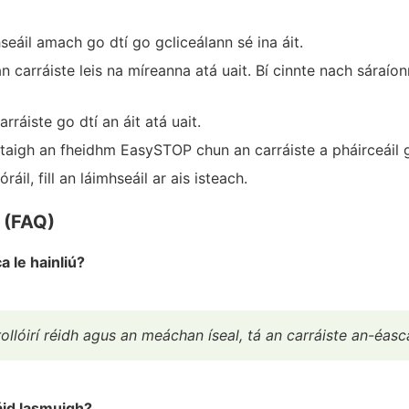
hseáil amach go dtí go gcliceálann sé ina áit.
n carráiste leis na míreanna atá uait. Bí cinnte nach sáraí
rráiste go dtí an áit atá uait.
igh an fheidhm EasySTOP chun an carráiste a pháirceáil g
áil, fill an láimhseáil ar ais isteach.
 (FAQ)
a le hainliú?
ollóirí réidh agus an meáchan íseal, tá an carráiste an-éasca
sáid lasmuigh?