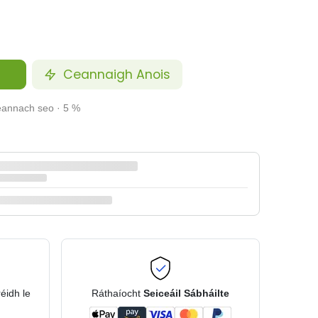
Ceannaigh Anois
ceannach seo · 5 %
réidh le
Ráthaíocht
Seiceáil Sábháilte