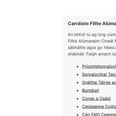
Carráiste Fillte Alú
An bhfuil tú ag lorg cún
Fillte Alúmanaim Cineál 
sábháilte agus go héasca.
shábháil. Faigh amach bun
Príomhshonraíoch
Sonraíochtaí Teic
Gnéithe Táirge ag
Buntáistí
Conas a Úsáid
Ceisteanna Coiti
Cén Fáth Ceanna