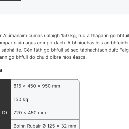
ir Alúmanaim cumas ualaigh 150 kg, rud a fhágann go bhfuil 
iompar ciúin agus compordach. A bhuíochas leis an bhfeidhm
o sábháilte. Cén fáth go bhfuil sé seo tábhachtach duit: Faig
gann go bhfuil do chuid oibre níos éasca.
a
815 x 450 x 950 mm
150 kg
x D)
720 x 450 mm
Boinn Rubair Ø 125 x 32 mm