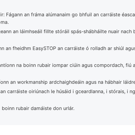
r: Fágann an fráma alúmanaim go bhfuil an carráiste éasca l
oma.
eann an láimhseáil fillte stóráil spás-shábháilte nuair nach 
n an fheidhm EasySTOP an carráiste ó rolladh ar shiúl agus
tíonn na boinn rubair iompar ciúin agus compordach, fiú 
íonn an workmanship ardchaighdeáin agus na hábhair láidre 
an carráiste oiriúnach le húsáid i gceardlanna, i stórais, i 
 boinn rubair damáiste don urlár.