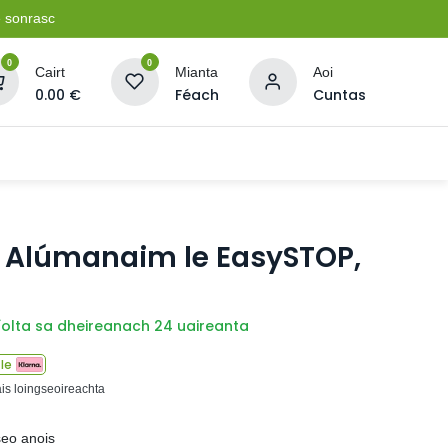
e sonrasc
0
0
Cairt
Mianta
Aoi
0.00
€
Féach
Cuntas
Soláthairtí Oibríochta
Pleananna + Líonta
te Alúmanaim le EasySTOP,
íolta sa dheireanach 24 uaireanta
le
ais loingseoireachta
seo anois