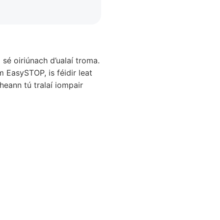
sé oiriúnach d’ualaí troma.
 EasySTOP, is féidir leat
heann tú tralaí iompair