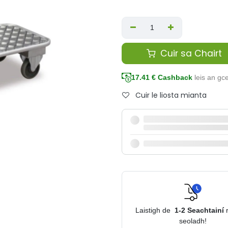
Cuir sa Chairt
17.41
€ Cashback
leis an g
Cuir le liosta mianta
Laistigh de
1-2
Seachtainí
seoladh!