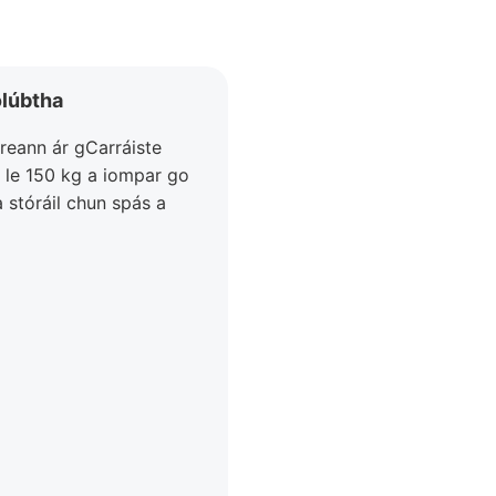
olúbtha
ireann ár gCarráiste
s le 150 kg a iompar go
a stóráil chun spás a