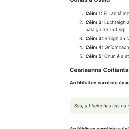
Céim 1:
Fill an láim
Céim 2:
Luchtaigh a
ualaigh de 150 kg.
Céim 3:
Brúigh an ca
Céim 4:
Gníomhachta
Céim 5:
Chun é a stór
Ceisteanna Coitianta
An bhfuil an carráiste éasc
Sea, a bhuíochas leis na r
An féidir an carráiste a ú