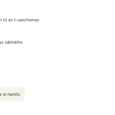
onn tú an t-uaschumas
o sábháilte.
 le hainliú.