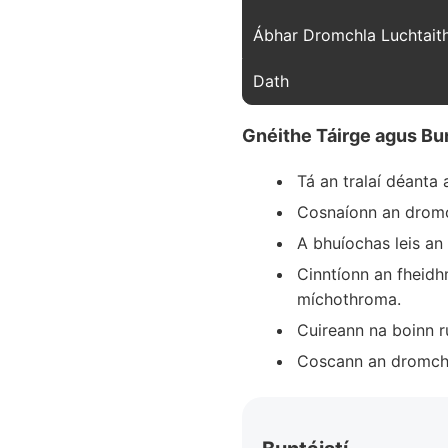
Ábhar Dromchla Luchtait
Dath
Gnéithe Táirge agus Bun
Tá an tralaí déanta 
Cosnaíonn an dromch
A bhuíochas leis an l
Cinntíonn an fheidh
míchothroma.
Cuireann na boinn r
Coscann an dromchla