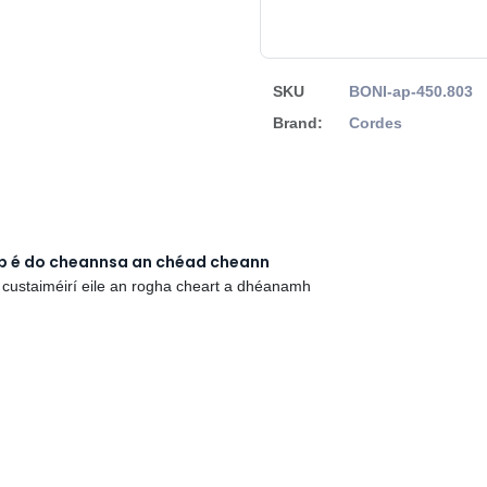
SKU
BONI-ap-450.803
Brand:
Cordes
rb é do cheannsa an chéad cheann
 custaiméirí eile an rogha cheart a dhéanamh