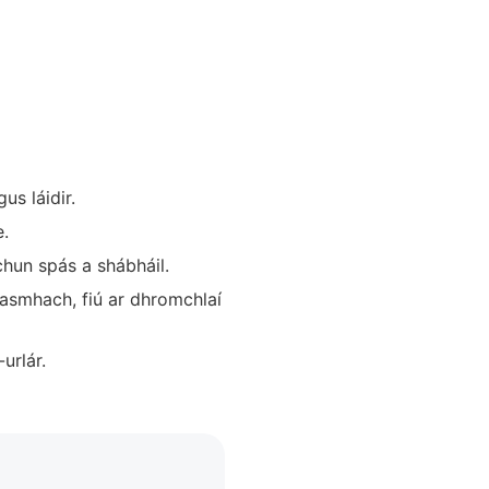
us láidir.
e.
 chun spás a shábháil.
easmhach, fiú ar dhromchlaí
urlár.