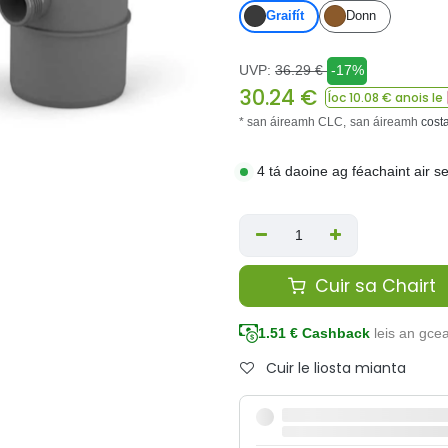
Graifít
Donn
UVP:
36.29
€
-17%
30.24
€
Íoc
10.08
€ anois le
* san áireamh CLC,
san áireamh
cost
4 tá daoine ag féachaint air s
Cuir sa Chairt
1.51
€ Cashback
leis an gce
Cuir le liosta mianta