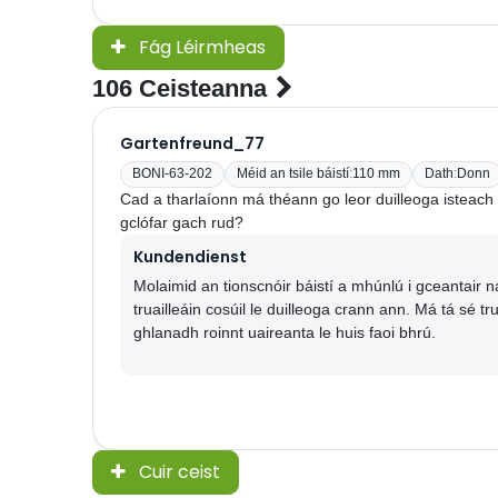
Fág Léirmheas
106 Ceisteanna
Gartenfreund_77
BONI-63-202
Méid an tsile báistí
:
110 mm
Dath
:
Donn
Cad a tharlaíonn má théann go leor duilleoga isteach 
gclófar gach rud?
Kundendienst
Molaimid an tionscnóir báistí a mhúnlú i gceantair
truailleáin cosúil le duilleoga crann ann. Má tá sé tru
ghlanadh roinnt uaireanta le huis faoi bhrú.
Cuir ceist