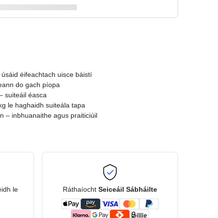
 úsáid éifeachtach uisce báistí
ireann do gach píopa
 suiteáil éasca
g le haghaidh suiteála tapa
n – inbhuanaithe agus praiticiúil
éidh le
Ráthaíocht
Seiceáil Sábháilte