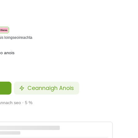
ais loingseoireachta
eo anois
Ceannaigh Anois
annach seo · 5 %