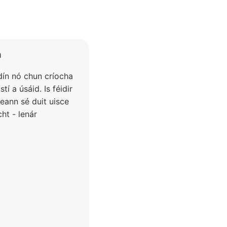
m
dín nó chun críocha
tí a úsáid. Is féidir
eann sé duit uisce
ht - lenár