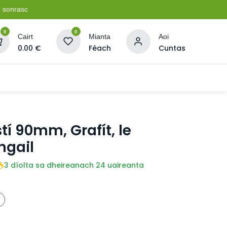
e sonrasc
0
0
Cairt
Mianta
Aoi
0.00
€
Féach
Cuntas
Soláthairtí Oibríochta
Pleananna + Líonta
stí 90mm, Grafít, le
ngail
3 díolta sa dheireanach 24 uaireanta