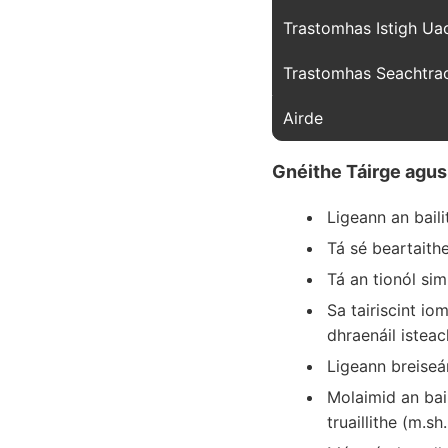
Trastomhas Istigh Ua
Trastomhas Seachtrac
Airde
Gnéithe Táirge agus
Ligeann an baili
Tá sé beartaithe 
Tá an tionól sim
Sa tairiscint io
dhraenáil isteac
Ligeann breiseá
Molaimid an bail
truaillithe (m.sh