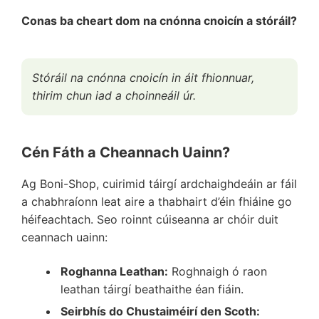
Conas ba cheart dom na cnónna cnoicín a stóráil?
Stóráil na cnónna cnoicín in áit fhionnuar,
thirim chun iad a choinneáil úr.
Cén Fáth a Cheannach Uainn?
Ag Boni-Shop, cuirimid táirgí ardchaighdeáin ar fáil
a chabhraíonn leat aire a thabhairt d’éin fhiáine go
héifeachtach. Seo roinnt cúiseanna ar chóir duit
ceannach uainn:
Roghanna Leathan:
Roghnaigh ó raon
leathan táirgí beathaithe éan fiáin.
Seirbhís do Chustaiméirí den Scoth: