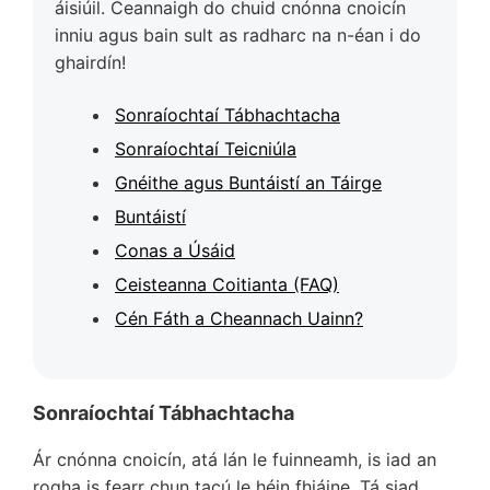
áisiúil. Ceannaigh do chuid cnónna cnoicín
inniu agus bain sult as radharc na n-éan i do
ghairdín!
Sonraíochtaí Tábhachtacha
Sonraíochtaí Teicniúla
Gnéithe agus Buntáistí an Táirge
Buntáistí
Conas a Úsáid
Ceisteanna Coitianta (FAQ)
Cén Fáth a Cheannach Uainn?
Sonraíochtaí Tábhachtacha
Ár cnónna cnoicín, atá lán le fuinneamh, is iad an
rogha is fearr chun tacú le héin fhiáine. Tá siad