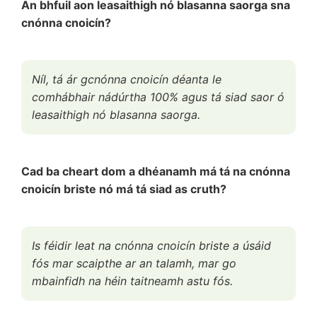
An bhfuil aon leasaithigh nó blasanna saorga sna
cnónna cnoicín?
Níl, tá ár gcnónna cnoicín déanta le
comhábhair nádúrtha 100% agus tá siad saor ó
leasaithigh nó blasanna saorga.
Cad ba cheart dom a dhéanamh má tá na cnónna
cnoicín briste nó má tá siad as cruth?
Is féidir leat na cnónna cnoicín briste a úsáid
fós mar scaipthe ar an talamh, mar go
mbainfidh na héin taitneamh astu fós.