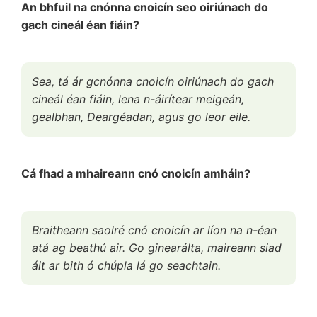
An bhfuil na cnónna cnoicín seo oiriúnach do
gach cineál éan fiáin?
Sea, tá ár gcnónna cnoicín oiriúnach do gach
cineál éan fiáin, lena n-áirítear meigeán,
gealbhan, Deargéadan, agus go leor eile.
Cá fhad a mhaireann cnó cnoicín amháin?
Braitheann saolré cnó cnoicín ar líon na n-éan
atá ag beathú air. Go ginearálta, maireann siad
áit ar bith ó chúpla lá go seachtain.