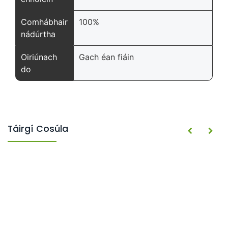
Comhábhair
100%
nádúrtha
Oiriúnach
Gach éan fiáin
do
Táirgí Cosúla