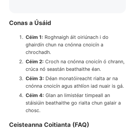
Conas a Úsáid
Céim 1:
Roghnaigh áit oiriúnach i do
ghairdín chun na cnónna cnoicín a
chrochadh.
Céim 2:
Croch na cnónna cnoicín ó chrann,
crúca nó seastán beathaithe éan.
Céim 3:
Déan monatóireacht rialta ar na
cnónna cnoicín agus athlíon iad nuair is gá.
Céim 4:
Glan an limistéar timpeall an
stáisiúin beathaithe go rialta chun galair a
chosc.
Ceisteanna Coitianta (FAQ)