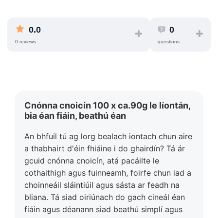
0.0
0
0 reviews
questions
Cnónna cnoicín 100 x ca.90g le líontán,
bia éan fiáin, beathú éan
An bhfuil tú ag lorg bealach iontach chun aire
a thabhairt d'éin fhiáine i do ghairdín? Tá ár
gcuid cnónna cnoicín, atá pacáilte le
cothaithigh agus fuinneamh, foirfe chun iad a
choinneáil sláintiúil agus sásta ar feadh na
bliana. Tá siad oiriúnach do gach cineál éan
fiáin agus déanann siad beathú simplí agus