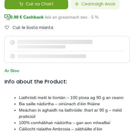
Cuir sa Chairt
Ceannaigh Anois
0.98
€ Cashback
leis an gceannach seo · 5 %
Cuir le liosta mianta
Ar Stoc
Info about the Product:
Liathróidí meití le líontán – 100 píosa ag 90 g an ceann
Bia saille nádúrtha – oiriúnach d’éin fhiáine
Meáchan in aghaidh na liathróide: thart ar 90 g – méid
praiticiúil
100% comhábhair nádúrtha – gan aon mhealltaí
Cáilíocht rialaithe Ambrosia – sábháilte d’éin