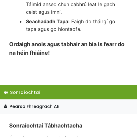
Táimid anseo chun cabhrú leat le gach
ceist agus imní.
Seachadadh Tapa:
Faigh do tháirgí go
tapa agus go hiontaofa.
Ordaigh anois agus tabhair an bia is fearr do
na héin fhiáine!
Sonraíochtaí
Pearsa Fhreagrach AE
Sonraíochtaí Tábhachtacha