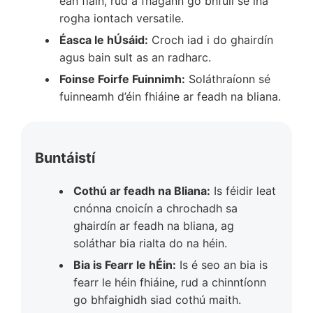
éan fiáin, rud a fhágann go bhfuil sé ina
rogha iontach versatile.
Éasca le hÚsáid:
Croch iad i do ghairdín
agus bain sult as an radharc.
Foinse Foirfe Fuinnimh:
Soláthraíonn sé
fuinneamh d’éin fhiáine ar feadh na bliana.
Buntáistí
Cothú ar feadh na Bliana:
Is féidir leat
cnónna cnoicín a chrochadh sa
ghairdín ar feadh na bliana, ag
soláthar bia rialta do na héin.
Bia is Fearr le hÉin:
Is é seo an bia is
fearr le héin fhiáine, rud a chinntíonn
go bhfaighidh siad cothú maith.