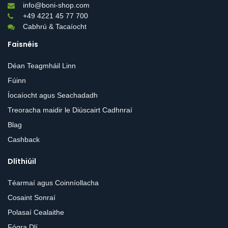
info@boni-shop.com
+49 4221 45 77 700
Cabhrú & Tacaíocht
Faisnéis
Déan Teagmháil Linn
Fúinn
Íocaíocht agus Seachadadh
Treoracha maidir le Diúscairt Cadhnraí
Blag
Cashback
Dlíthiúil
Téarmaí agus Coinníollacha
Cosaint Sonraí
Polasaí Cealaithe
Fógra Dlí