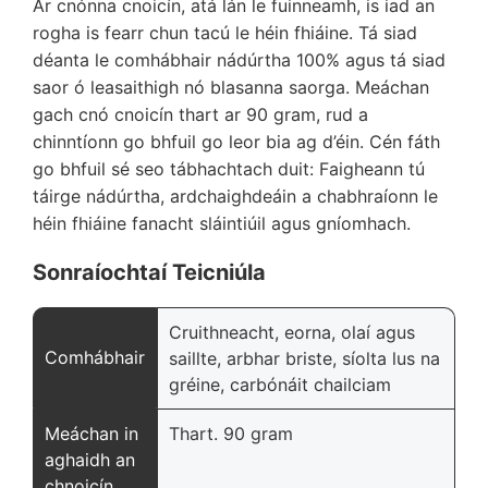
Ár cnónna cnoicín, atá lán le fuinneamh, is iad an
rogha is fearr chun tacú le héin fhiáine. Tá siad
déanta le comhábhair nádúrtha 100% agus tá siad
saor ó leasaithigh nó blasanna saorga. Meáchan
gach cnó cnoicín thart ar 90 gram, rud a
chinntíonn go bhfuil go leor bia ag d’éin. Cén fáth
go bhfuil sé seo tábhachtach duit: Faigheann tú
táirge nádúrtha, ardchaighdeáin a chabhraíonn le
héin fhiáine fanacht sláintiúil agus gníomhach.
Sonraíochtaí Teicniúla
Cruithneacht, eorna, olaí agus
Comhábhair
saillte, arbhar briste, síolta lus na
gréine, carbónáit chailciam
Meáchan in
Thart. 90 gram
aghaidh an
chnoicín