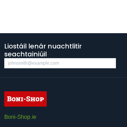
Liostáil lenár nuachtlitir
seachtainiúil
Boni-Shop.ie