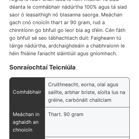
déanta le comhábhair nádúrtha 100% agus tá siad
saor ó leasaithigh nó blasanna saorga. Meáchan
gach cnó cnoicín thart ar 90 gram, rud a
chinntíonn go bhfuil go leor bia ag d’éin. Cén fáth
go bhfuil sé seo tábhachtach duit: Faigheann tú
táirge nádúrtha, ardchaighdeáin a chabhraíonn le
héin fhiáine fanacht sláintiúil agus gníomhach.
Sonraíochtaí Teicniúla
Cruithneacht, eorna, olaí agus
Comhábhair
saillte, arbhar briste, síolta lus na
gréine, carbónáit chailciam
Meáchan in
Thart. 90 gram
aghaidh an
chnoicín