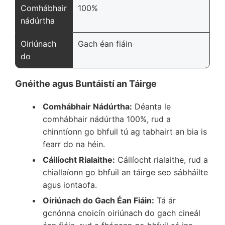
Comhábhair
100%
nádúrtha
Oiriúnach
Gach éan fiáin
do
Gnéithe agus Buntáistí an Táirge
Comhábhair Nádúrtha:
Déanta le
comhábhair nádúrtha 100%, rud a
chinntíonn go bhfuil tú ag tabhairt an bia is
fearr do na héin.
Cáilíocht Rialaithe:
Cáilíocht rialaithe, rud a
chiallaíonn go bhfuil an táirge seo sábháilte
agus iontaofa.
Oiriúnach do Gach Éan Fiáin:
Tá ár
gcnónna cnoicín oiriúnach do gach cineál