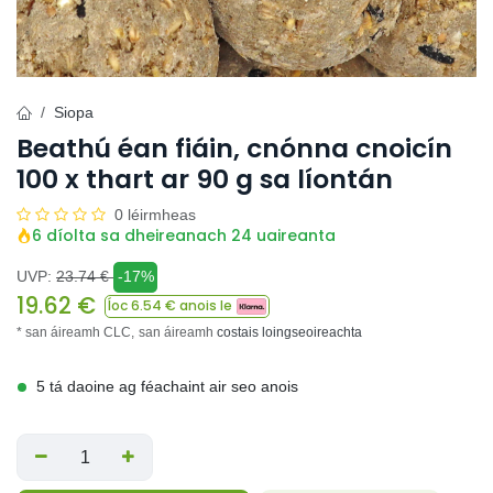
Siopa
Beathú éan fiáin, cnónna cnoicín
100 x thart ar 90 g sa líontán
0 léirmheas
6 díolta sa dheireanach 24 uaireanta
UVP:
23.74
€
-17%
19.62
€
Íoc
6.54
€ anois le
* san áireamh CLC,
san áireamh
costais loingseoireachta
5 tá daoine ag féachaint air seo anois