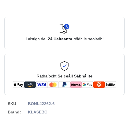
Laistigh de
24
Uaireanta
réidh le seoladh!
Ráthaíocht
Seiceáil Sábháilte
SKU
BONI-42262-6
Brand:
KLASEBO