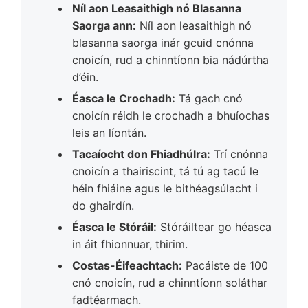
Níl aon Leasaithigh nó Blasanna
Saorga ann:
Níl aon leasaithigh nó
blasanna saorga inár gcuid cnónna
cnoicín, rud a chinntíonn bia nádúrtha
d’éin.
Éasca le Crochadh:
Tá gach cnó
cnoicín réidh le crochadh a bhuíochas
leis an líontán.
Tacaíocht don Fhiadhúlra:
Trí cnónna
cnoicín a thairiscint, tá tú ag tacú le
héin fhiáine agus le bithéagsúlacht i
do ghairdín.
Éasca le Stóráil:
Stóráiltear go héasca
in áit fhionnuar, thirim.
Costas-Éifeachtach:
Pacáiste de 100
cnó cnoicín, rud a chinntíonn soláthar
fadtéarmach.