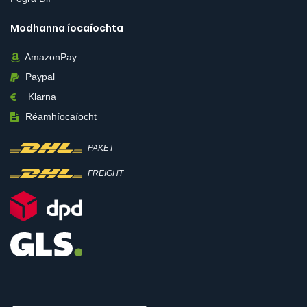
Modhanna íocaíochta
AmazonPay
Paypal
Klarna
Réamhíocaíocht
PAKET
FREIGHT