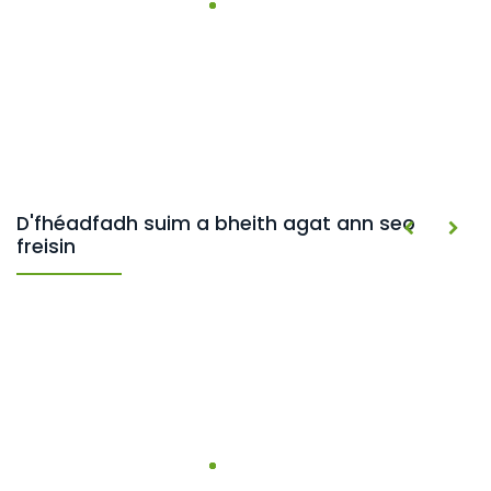
D'fhéadfadh suim a bheith agat ann seo
freisin