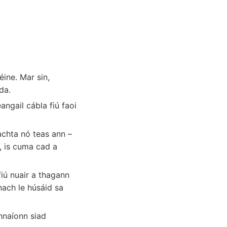
ine. Mar sin,
da.
angail cábla fiú faoi
achta nó teas ann –
, is cuma cad a
iú nuair a thagann
únach le húsáid sa
naíonn siad