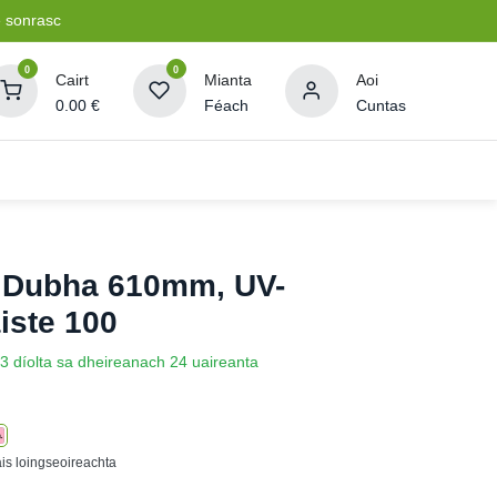
e sonrasc
0
0
Cairt
Mianta
Aoi
0.00
€
Féach
Cuntas
hairtí Oibríochta
Pleananna + Líonta
BBQ + Tíotáilleadh
a Dubha 610mm, UV-
iste 100
3 díolta sa dheireanach 24 uaireanta
ais loingseoireachta