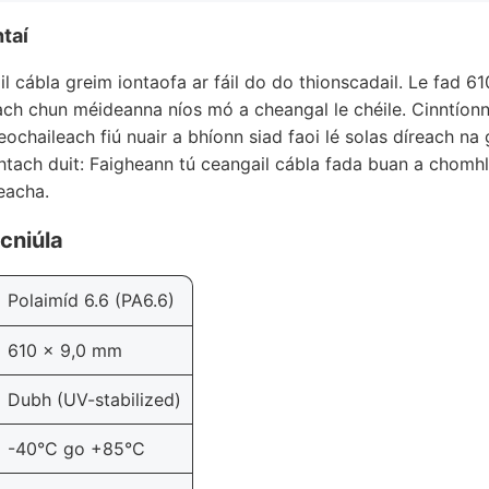
taí
l cábla greim iontaofa ar fáil do do thionscadail. Le fad 6
ach chun méideanna níos mó a cheangal le chéile. Cinntíonn
eochaileach fiú nuair a bhíonn siad faoi lé solas díreach na
htach duit: Faigheann tú ceangail cábla fada buan a chomh
neacha.
cniúla
Polaimíd 6.6 (PA6.6)
610 x 9,0 mm
Dubh (UV-stabilized)
-40°C go +85°C