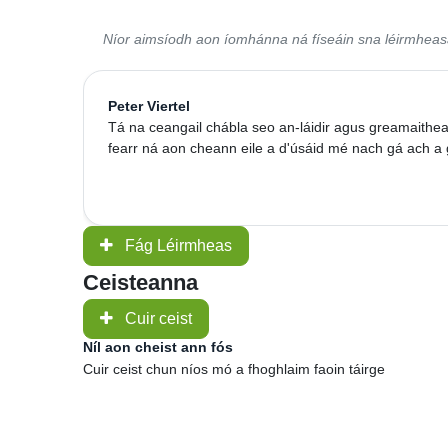
Níor aimsíodh aon íomhánna ná físeáin sna léirmhea
Peter Viertel
Tá na ceangail chábla seo an-láidir agus greamaithea
fearr ná aon cheann eile a d'úsáid mé nach gá ach a 
Fág Léirmheas
Ceisteanna
Cuir ceist
Níl aon cheist ann fós
Cuir ceist chun níos mó a fhoghlaim faoin táirge