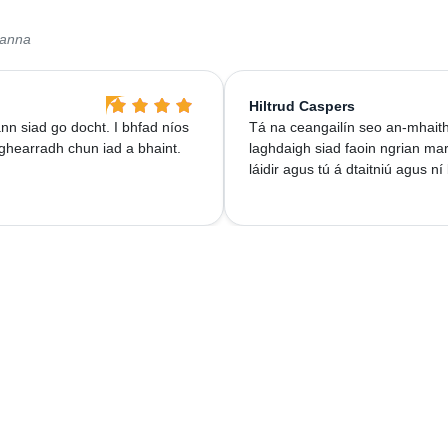
sanna
Hiltrud Caspers
nn siad go docht. I bhfad níos
Tá na ceangailín seo an-mhaith
ghearradh chun iad a bhaint.
laghdaigh siad faoin ngrian mar
láidir agus tú á dtaitniú agus ní