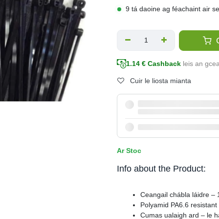
9 tá daoine ag féachaint air s
C
1.14
€ Cashback
leis an gce
Cuir le liosta mianta
Ar Stoc
Info about the Product:
Ceangail chábla láidre –
Polyamid PA6.6 resistant
Cumas ualaigh ard – le 