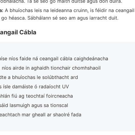
íobhálacha. Tá sé seo go maith duitse agus don dúlra.
a:
A bhuíochas leis na leideanna cruinn, is féidir na ceangai
 go héasca. Sábhálann sé seo am agus iarracht duit.
eangail Cábla
híse níos faide ná ceangail cábla caighdeánacha
t níos airde in aghaidh tionchair chomhshaoil
idte a bhuíochas le solúbthacht ard
s ísle damáiste ó radaíocht UV
shlán fiú ag teochtaí foircneacha
úsáid lasmuigh agus sa tionscal
eachtach mar gheall ar shaolré fada