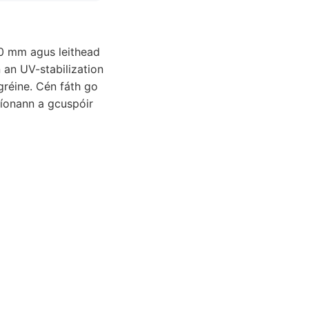
10 mm agus leithead
 an UV-stabilization
 gréine. Cén fáth go
líonann a gcuspóir