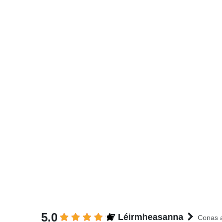
5.0
7 Léirmheasanna
Conas a