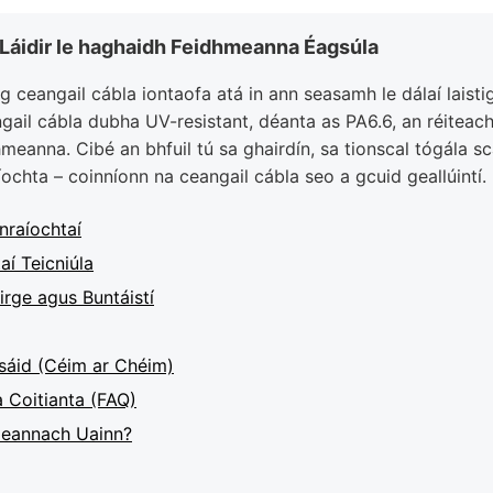
Láidir le haghaidh Feidhmeanna Éagsúla
rg ceangail cábla iontaofa atá in ann seasamh le dálaí laist
ail cábla dubha UV-resistant, déanta as PA6.6, an réiteach 
meanna. Cibé an bhfuil tú sa ghairdín, sa tionscal tógála sca
ochta – coinníonn na ceangail cábla seo a gcuid geallúintí.
nraíochtaí
aí Teicniúla
irge agus Buntáistí
sáid (Céim ar Chéim)
 Coitianta (FAQ)
Ceannach Uainn?