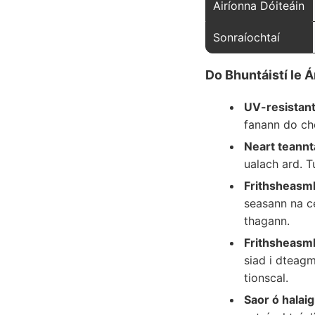
Airíonna Dóiteáin
Sonraíochtaí
Do Bhuntáistí le 
UV-resistant
fanann do che
Neart teannt
ualach ard. T
Frithsheasmh
seasann na c
thagann.
Frithsheasmh
siad i dteagm
tionscal.
Saor ó halaig