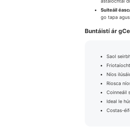
astaíochtaí d
Suiteáil éasc
go tapa agus
Buntáistí ár gC
Saol seirb
Friotaíoch
Níos ilúsá
Riosca nío
Coinneáil 
Ideal le h
Costas-éif