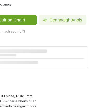
eo anois
uir sa Chairt
Ceannaigh Anois
annach seo · 5 %
 100 píosa, 610x9 mm
 UV – thar a bheith buan
haghaidh ceangail mhóra