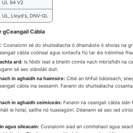
UL 94 V2
UL, Lloyd's, DNV-GL
Ár gCeangail Cábla
:
Cosnaíonn sé do shuiteálacha ó dhamáiste ó sholas na gré
angail cábla cobhsaí agus iontaofa fiú tar éis tréimhse fha
achta ard:
Is féidir leat a bheith cinnte nach mbrisfidh na ce
ugann sé seo slándáil duit.
ach in aghaidh na haimsire:
Cibé an bhfuil báisteach, sne
eangail cábla ina seasamh. Fanann do shuiteálacha cosanta
ach in aghaidh ceimiceán:
Fanann na ceangail cábla slán f
háil le holaí, saillte nó tuaslagóirí. Déanann sé seo iad oiri
in agus sileacain:
Cosnaíonn siad an comhshaol agus seach