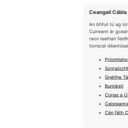
Ceangail Cábla 
An bhfuil tú ag lo
Cuireann ár gceang
raon leathan feidh
tionscal déantúsaí
Príomhsho
Sonraíocht
Gnéithe Tá
Buntáistí
Conas a Ú
Ceisteanna
Cén fáth 