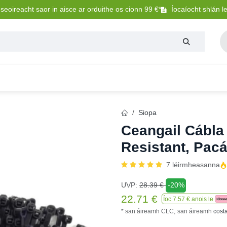
eoireacht saor in aisce ar orduithe os cionn 99 €*
Íocaíocht shlán l
igh
Trealamh Peataí
Sláintíocht + Uisceadú
Solát
Siopa
Ceangail Cábl
Resistant, Pacá
7 léirmheasanna
UVP:
28.39
€
-20%
22.71
€
Íoc
7.57
€ anois le
* san áireamh CLC,
san áireamh
cost