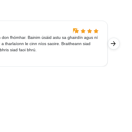
Hans-Jo
 don fhómhar. Bainim úsáid astu sa ghairdín agus ní
Oibríonn 
 a tharlaíonn le cinn níos saoire. Braitheann siad
 bhris siad faoi bhrú.