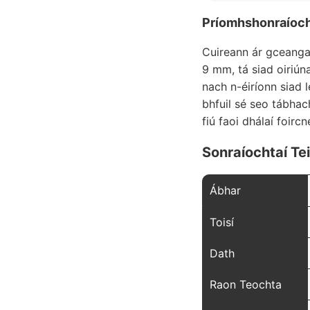
Príomhshonraíoch
Cuireann ár gceangai
9 mm, tá siad oiriún
nach n-éiríonn siad l
bhfuil sé seo tábhac
fiú faoi dhálaí foirc
Sonraíochtaí Tei
Ábhar
Toisí
Dath
Raon Teochta