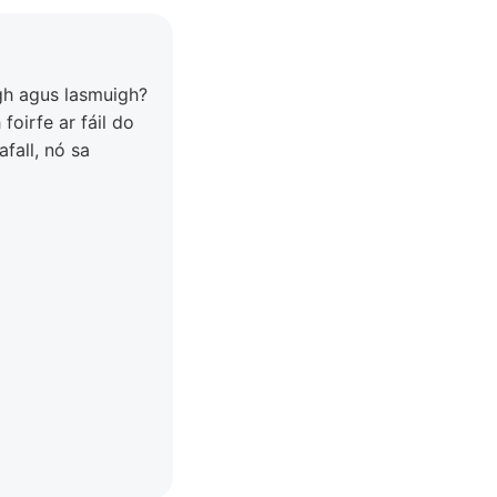
igh agus lasmuigh?
foirfe ar fáil do
fall, nó sa