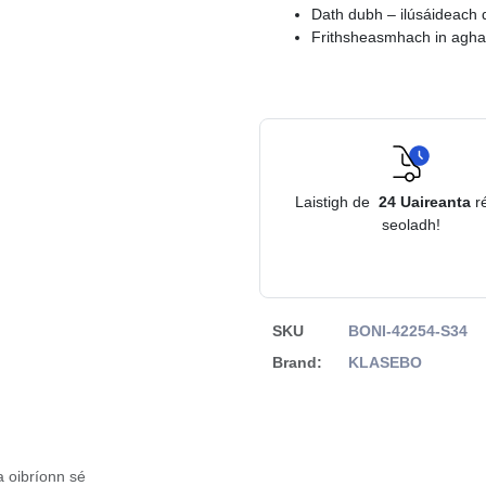
Dath dubh – ilúsáideach 
Frithsheasmhach in aghai
Laistigh de
24
Uaireanta
r
seoladh!
SKU
BONI-42254-S34
Brand:
KLASEBO
 oibríonn sé