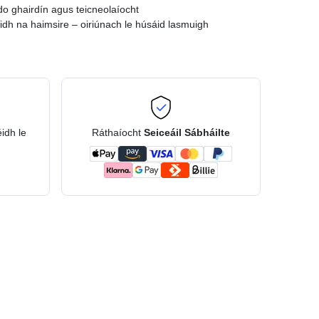
do ghairdín agus teicneolaíocht
dh na haimsire – oiriúnach le húsáid lasmuigh
éidh le
Ráthaíocht
Seiceáil Sábháilte