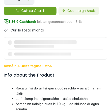
Cuir sa Chairt
Ceannaigh Anois
1.36
€ Cashback
leis an gceannach seo · 5 %
Cuir le liosta mianta
Amháin 4 Units fágtha i stoc
Info about the Product:
Raca uirlisí do uirlisí garraíodóireachta – as alúmanam
láidir
Le 4 clamp inchoigeartaithe – úsáid sholúbtha
Acmhainn ualaigh suas le 10 kg – do shluasaidí agus
scuaba