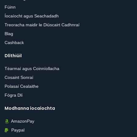
Fúinn
Íocaíocht agus Seachadadh
Treoracha maidir le Diúscairt Cadhnraí
Blag
Cashback
Dlíthiúil
Téarmaí agus Coinníollacha
Cosaint Sonraí
Polasaí Cealaithe
Fógra Dlí
Modhanna íocaíochta
AmazonPay
Paypal