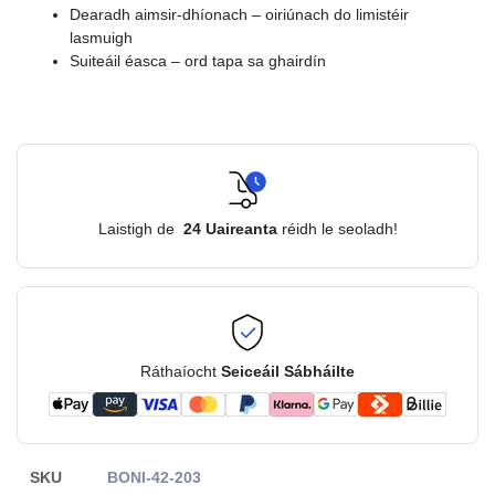
Dearadh aimsir-dhíonach – oiriúnach do limistéir
lasmuigh
Suiteáil éasca – ord tapa sa ghairdín
Laistigh de
24
Uaireanta
réidh le seoladh!
Ráthaíocht
Seiceáil Sábháilte
SKU
BONI-42-203