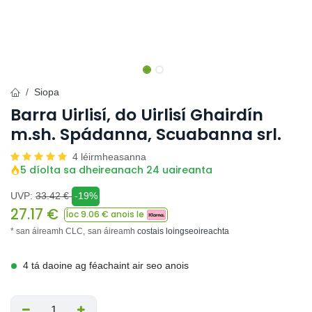
Siopa
Barra Uirlisí, do Uirlisí Ghairdín
m.sh. Spádanna, Scuabanna srl.
4 léirmheasanna
5 díolta sa dheireanach 24 uaireanta
UVP:
33.42
€
-19%
27.17
€
Íoc
9.06
€ anois le
* san áireamh CLC,
san áireamh
costais loingseoireachta
4 tá daoine ag féachaint air seo anois