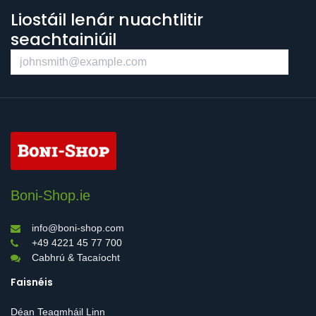
Liostáil lenár nuachtlitir
seachtainiúil
Boni-Shop.ie
info@boni-shop.com
+49 4221 45 77 700
Cabhrú & Tacaíocht
Faisnéis
Déan Teagmháil Linn