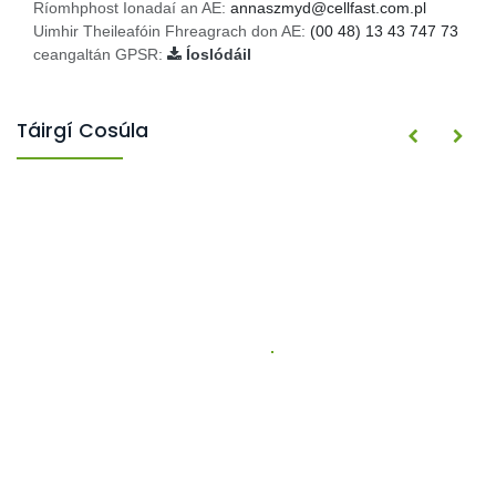
Ríomhphost Ionadaí an AE:
annaszmyd@cellfast.com.pl
Uimhir Theileafóin Fhreagrach don AE:
(00 48) 13 43 747 73
ceangaltán GPSR:
Íoslódáil
Táirgí Cosúla