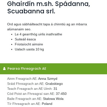
Ghairdín m.sh. Spádanna,
Scuabanna srl.
Ord agus sábháilteacht tapa á chinntiú ag an mbarra
alúmanaim seo.
Le 4 gearrthóg uirlis inathraithe
Suiteáil éasca
Friotaíocht aimsire
Ualach uasta 10 kg
Pearsa Fhreagrach AE
Ainm Freagrach AE:
Anna Szmyd
Sráid Fhreagrach an AE:
Grabskiego
Teach Freagrach an AE Uimh:
31
Cód Poist an Fhreagraí san AE:
37-450
Baile Freagrach an AE:
Stalowa Wola
Tír Fhreagrach an AE:
Poland