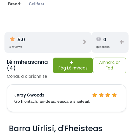
Brand:
Cellfast
5.0
0
4 reviews
questions
Léirmheasanna
Amharc ar
(4)
Fág Léirmheas
Fad
Conas a oibríonn sé
Jerzy Gwozdz
Go hiontach, an-deas, éasca a shuiteáil.
Barra Uirlisí, d'Fheisteas