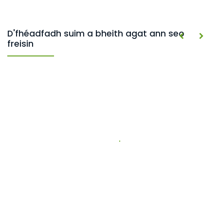
D'fhéadfadh suim a bheith agat ann seo
freisin