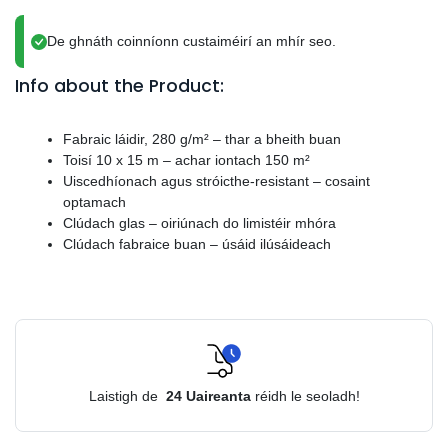
De ghnáth coinníonn custaiméirí an mhír seo.
Info about the Product:
Fabraic láidir, 280 g/m² – thar a bheith buan
Toisí 10 x 15 m – achar iontach 150 m²
Uiscedhíonach agus stróicthe-resistant – cosaint
optamach
Clúdach glas – oiriúnach do limistéir mhóra
Clúdach fabraice buan – úsáid ilúsáideach
Laistigh de
24
Uaireanta
réidh le seoladh!