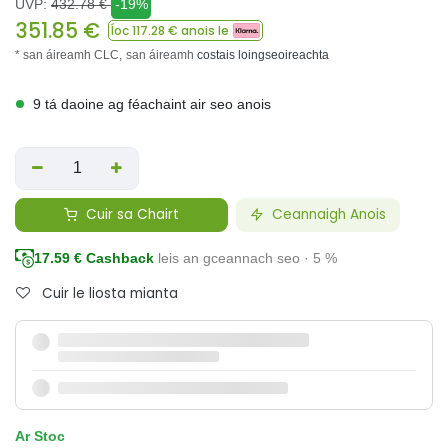
UVP:
432.78
€
-19%
351.85
€
Íoc
117.28
€ anois le
* san áireamh CLC,
san áireamh
costais loingseoireachta
9 tá daoine ag féachaint air seo anois
Cuir sa Chairt
Ceannaigh Anois
17.59
€ Cashback
leis an gceannach seo · 5 %
Cuir le liosta mianta
Ar Stoc