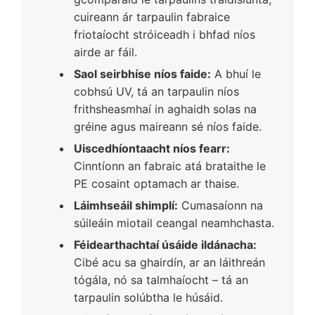
cuireann ár tarpaulin fabraice
friotaíocht stróiceadh i bhfad níos
airde ar fáil.
Saol seirbhíse níos faide:
A bhuí le
cobhsú UV, tá an tarpaulin níos
frithsheasmhaí in aghaidh solas na
gréine agus maireann sé níos faide.
Uiscedhíontaacht níos fearr:
Cinntíonn an fabraic atá brataithe le
PE cosaint optamach ar thaise.
Láimhseáil shimplí:
Cumasaíonn na
súileáin miotail ceangal neamhchasta.
Féidearthachtaí úsáide ildánacha:
Cibé acu sa ghairdín, ar an láithreán
tógála, nó sa talmhaíocht – tá an
tarpaulin solúbtha le húsáid.