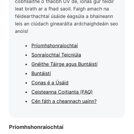
cobhsaithe ó thaobh UV de, ionas gur féidir
leat brath ar a fhad saoil. Faigh amach na
féidearthachtaí úsáide éagsúla a bhaineann
leis an clúdach ginearálta ardchaighdeáin seo
anois!
Príomhshonraíochtaí
Sonraíochtaí Teicniúla
Gnéithe Táirge agus Buntáistí
Buntáistí
Conas é a Úsáid
Ceisteanna Coitianta (FAQ)
Cén fáth a cheannach uainn?
Príomhshonraíochtaí