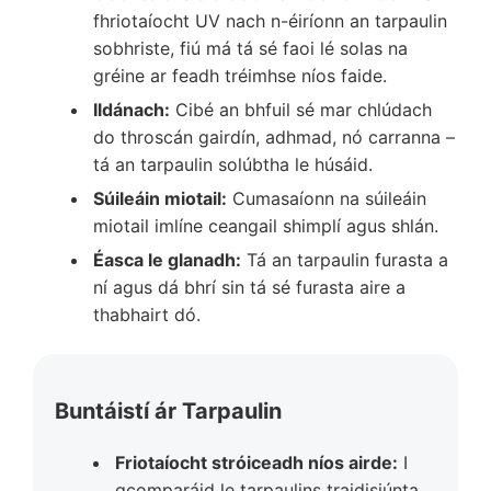
fhriotaíocht UV nach n-éiríonn an tarpaulin
sobhriste, fiú má tá sé faoi lé solas na
gréine ar feadh tréimhse níos faide.
Ildánach:
Cibé an bhfuil sé mar chlúdach
do throscán gairdín, adhmad, nó carranna –
tá an tarpaulin solúbtha le húsáid.
Súileáin miotail:
Cumasaíonn na súileáin
miotail imlíne ceangail shimplí agus shlán.
Éasca le glanadh:
Tá an tarpaulin furasta a
ní agus dá bhrí sin tá sé furasta aire a
thabhairt dó.
Buntáistí ár Tarpaulin
Friotaíocht stróiceadh níos airde:
I
gcomparáid le tarpaulins traidisiúnta,