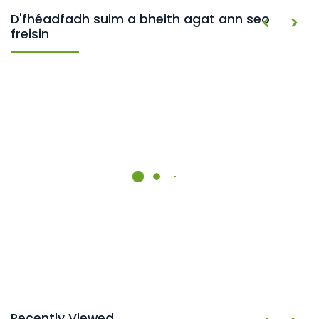
D'fhéadfadh suim a bheith agat ann seo
freisin
Recently Viewed