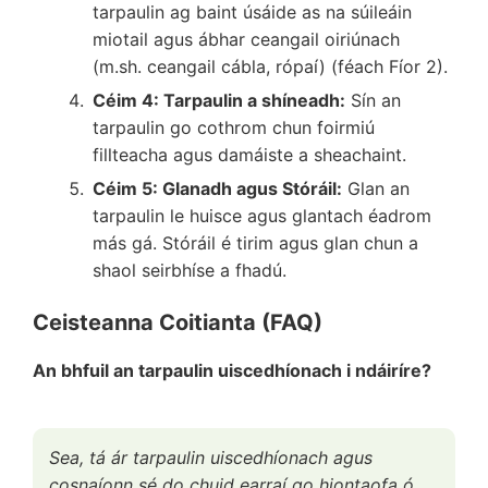
tarpaulin ag baint úsáide as na súileáin
miotail agus ábhar ceangail oiriúnach
(m.sh. ceangail cábla, rópaí) (féach Fíor 2).
Céim 4: Tarpaulin a shíneadh:
Sín an
tarpaulin go cothrom chun foirmiú
fillteacha agus damáiste a sheachaint.
Céim 5: Glanadh agus Stóráil:
Glan an
tarpaulin le huisce agus glantach éadrom
más gá. Stóráil é tirim agus glan chun a
shaol seirbhíse a fhadú.
Ceisteanna Coitianta (FAQ)
An bhfuil an tarpaulin uiscedhíonach i ndáiríre?
Sea, tá ár tarpaulin uiscedhíonach agus
cosnaíonn sé do chuid earraí go hiontaofa ó