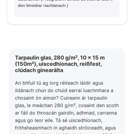
den limistéar riachtanach.)
Tarpaulin glas, 280 g/m², 10 x 15 m
(150m²), uiscedhíonach, reißfest,
clúdach ginearálta
An bhfuil tú ag lorg réiteach láidir agus
ildánach chun do chuid earraí luachmhara a
chosaint ón aimsir? Cuireann ár tarpaulin
glas, le meáchan 280 g/m², cosaint den scoth
ar fáil do throscán gairdín, adhmad, carranna
agus go leor eile. Tá sé uiscedhíonach,
frithsheasmhach in aghaidh stróiceadh, agus