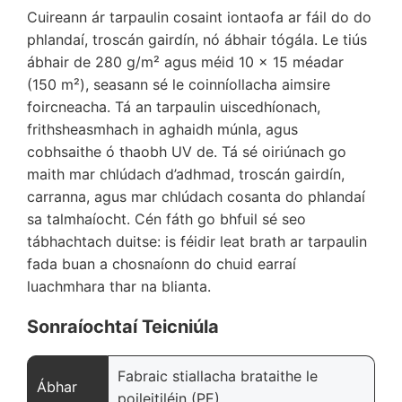
Cuireann ár tarpaulin cosaint iontaofa ar fáil do do
phlandaí, troscán gairdín, nó ábhair tógála. Le tiús
ábhair de 280 g/m² agus méid 10 x 15 méadar
(150 m²), seasann sé le coinníollacha aimsire
foircneacha. Tá an tarpaulin uiscedhíonach,
frithsheasmhach in aghaidh múnla, agus
cobhsaithe ó thaobh UV de. Tá sé oiriúnach go
maith mar chlúdach d’adhmad, troscán gairdín,
carranna, agus mar chlúdach cosanta do phlandaí
sa talmhaíocht. Cén fáth go bhfuil sé seo
tábhachtach duitse: is féidir leat brath ar tarpaulin
fada buan a chosnaíonn do chuid earraí
luachmhara thar na blianta.
Sonraíochtaí Teicniúla
Fabraic stiallacha brataithe le
Ábhar
poileitiléin (PE)