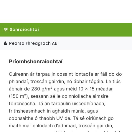
Sonraíochtaí
Pearsa Fhreagrach AE
Príomhshonraíochtaí
Cuireann ár tarpaulin cosaint iontaofa ar fáil do do
phlandaí, troscán gairdín, nó ábhair tógála. Le tiús
ábhair de 280 g/m² agus méid 10 x 15 méadar
(150 m²), seasann sé le coinníollacha aimsire
foircneacha. Tá an tarpaulin uiscedhíonach,
frithsheasmhach in aghaidh múnla, agus
cobhsaithe ó thaobh UV de. Tá sé oiriúnach go
maith mar chlúdach d’adhmad, troscán gairdín,