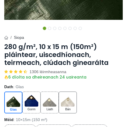
Siopa
280 g/m², 10 x 15 m (150m²)
pláintear, uiscedhíonach,
teirmeach, clúdach ginearálta
1306 léirmheasanna
6 díolta sa dheireanach 24 uaireanta
Dath
: Glas
Gorm
Liath
Bán
Glas
Méid
: 10×15m (150 m²)