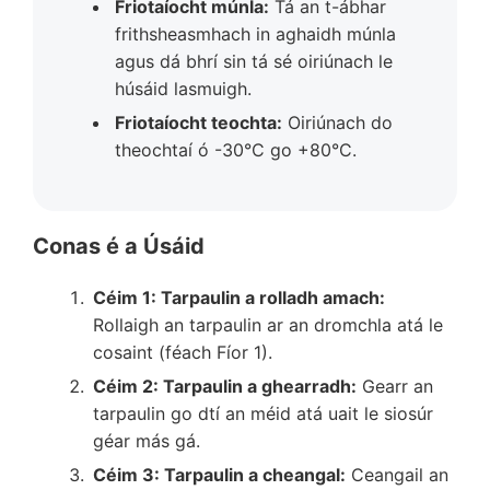
Friotaíocht múnla:
Tá an t-ábhar
frithsheasmhach in aghaidh múnla
agus dá bhrí sin tá sé oiriúnach le
húsáid lasmuigh.
Friotaíocht teochta:
Oiriúnach do
theochtaí ó -30°C go +80°C.
Conas é a Úsáid
Céim 1: Tarpaulin a rolladh amach:
Rollaigh an tarpaulin ar an dromchla atá le
cosaint (féach Fíor 1).
Céim 2: Tarpaulin a ghearradh:
Gearr an
tarpaulin go dtí an méid atá uait le siosúr
géar más gá.
Céim 3: Tarpaulin a cheangal:
Ceangail an