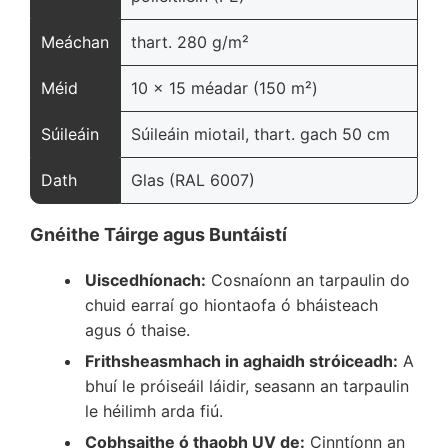
Meáchan
thart. 280 g/m²
Méid
10 x 15 méadar (150 m²)
Súileáin
Súileáin miotail, thart. gach 50 cm
Dath
Glas (RAL 6007)
Gnéithe Táirge agus Buntáistí
Uiscedhíonach:
Cosnaíonn an tarpaulin do
chuid earraí go hiontaofa ó bháisteach
agus ó thaise.
Frithsheasmhach in aghaidh stróiceadh:
A
bhuí le próiseáil láidir, seasann an tarpaulin
le héilimh arda fiú.
Cobhsaithe ó thaobh UV de:
Cinntíonn an