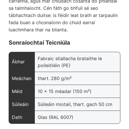
carranna, agus mar chlúdach cosanta do phlandaí
sa talmhaíocht. Cén fáth go bhfuil sé seo
tábhachtach duitse: is féidir leat brath ar tarpaulin
fada buan a chosnaíonn do chuid earraí
luachmhara thar na blianta.
Sonraíochtaí Teicniúla
Fabraic stiallacha brataithe le
Ábhar
poileitiléin (PE)
Meáchan
thart. 280 g/m²
Méid
10 x 15 méadar (150 m²)
Súileáin
Súileáin miotail, thart. gach 50 cm
Dath
Glas (RAL 6007)