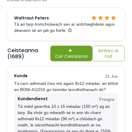
Waltraut Peters
Tá an tarp tromchúiseach seo ar ardchaighdeán agus
déanann sé an jab go foirfe. 😊
Ceisteanna
Amharc ar
(1689)
Cuir Ceisteanna
Fad
Kunde
21 Jun
Tá carn adhmaid níos mó agam 8x12 méadar, an bhfuil
an BONI-411015 go hiomlán leordhóthanach dó?
Kundendienst
Freagra
Tá méid gearrtha 10 x 15 méadar (150 m²) ag an
tarp. Ba chóir go mbeadh sé in ann do charn
adhmaid 8x12 méadar (96 m²) a chlúdach go
maith, le sároirtheacht leordhóthanach ar na
taobhanna. (Freagraíonn sé seo do thart ar 150%