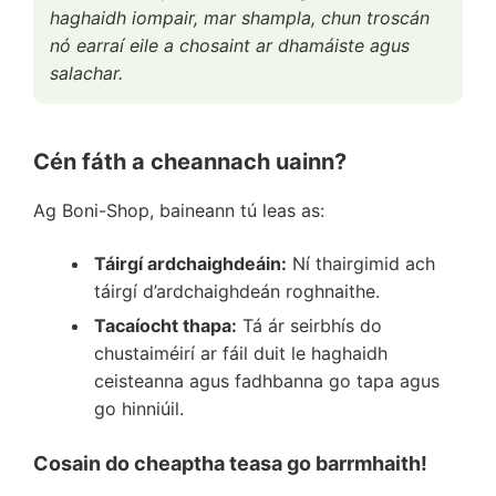
haghaidh iompair, mar shampla, chun troscán
nó earraí eile a chosaint ar dhamáiste agus
salachar.
Cén fáth a cheannach uainn?
Ag Boni-Shop, baineann tú leas as:
Táirgí ardchaighdeáin:
Ní thairgimid ach
táirgí d’ardchaighdeán roghnaithe.
Tacaíocht thapa:
Tá ár seirbhís do
chustaiméirí ar fáil duit le haghaidh
ceisteanna agus fadhbanna go tapa agus
go hinniúil.
Cosain do cheaptha teasa go barrmhaith!