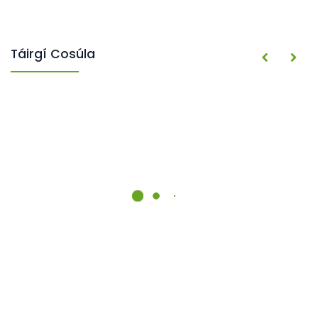
Táirgí Cosúla