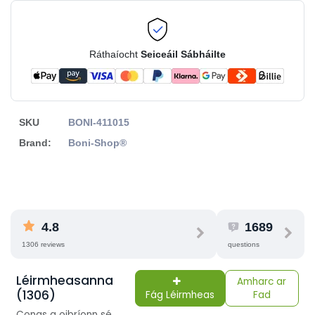
Ráthaíocht
Seiceáil Sábháilte
SKU
BONI-411015
Brand:
Boni-Shop®
4.8
1689
1306 reviews
questions
Léirmheasanna
Amharc ar
(1306)
Fág Léirmheas
Fad
Conas a oibríonn sé