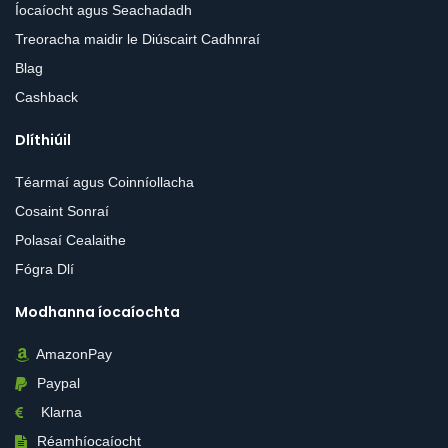
Íocaíocht agus Seachadadh
Treoracha maidir le Diúscairt Cadhnraí
Blag
Cashback
Dlíthiúil
Téarmaí agus Coinníollacha
Cosaint Sonraí
Polasaí Cealaithe
Fógra Dlí
Modhanna íocaíochta
AmazonPay
Paypal
Klarna
Réamhíocaíocht