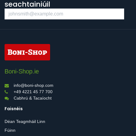
seachtainiúil
Boni-Shop.ie
info@boni-shop.com
+49 4221 45 77 700
Cabhrú & Tacaíocht
Faisnéis
Déan Teagmháil Linn
Fúinn