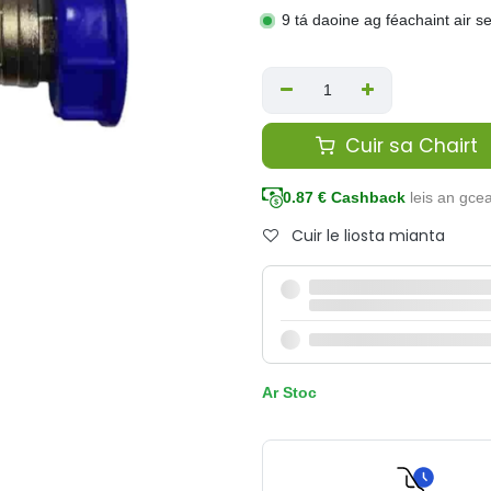
9 tá daoine ag féachaint air s
Cuir sa Chairt
0.87
€ Cashback
leis an gce
Cuir le liosta mianta
Ar Stoc