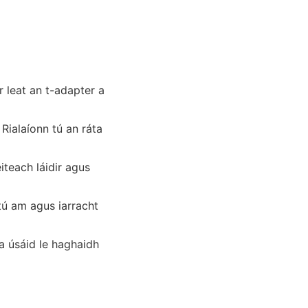
r leat an t-adapter a
Rialaíonn tú an ráta
iteach láidir agus
tú am agus iarracht
 a úsáid le haghaidh