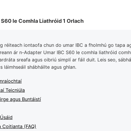
S60 le Comhla Liathróid 1 Orlach
org réiteach iontaofa chun do umar IBC a fholmhú go tapa a
reann ár n-Adapter Umar IBC S60 le comhla liathróid comh
rdráta sreafa agus oibriú simplí ar fáil duit. Leis seo, sáb
s láimhseáil shábháilte agus ghlan.
nraíochtaí
aí Teicniúla
irge agus Buntáistí
 Úsáid
 Coitianta (FAQ)