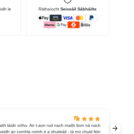
éidh le
Ráthaíocht
Seiceáil Sábháilte
Irmgard
h láidir orthu. An t-aon rud nach maith liom ná nach
Úsáidim a
mbeidh an comhla roimh é a shuiteáil - tá mo chuid féin
mhairfidh