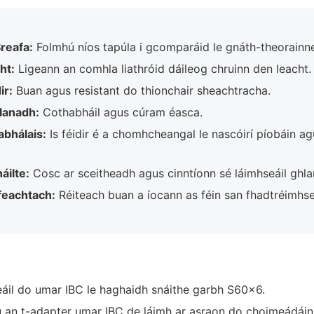
reafa:
Folmhú níos tapúla i gcomparáid le gnáth-theorainn
ht:
Ligeann an comhla liathróid dáileog chruinn den leacht.
ir:
Buan agus resistant do thionchair sheachtracha.
lanadh:
Cothabháil agus cúram éasca.
abhálais:
Is féidir é a chomhcheangal le nascóirí píobáin ag
áilte:
Cosc ar sceitheadh ​​agus cinntíonn sé láimhseáil ghla
feachtach:
Réiteach buan a íocann as féin san fhadtréimhse
d
áil do umar IBC le haghaidh snáithe garbh S60x6.
 an t-adapter umar IBC de láimh ar asraon do choimeádáin