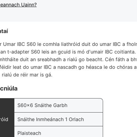
Ceannach Uainn?
taí
r Umar IBC S60 le comhla liathróid duit do umar IBC a fho
 an t-adapter S60 leis an gcuid is mó d'umair IBC coitianta
omhtháite duit an sreabhadh a rialú go beacht. Cén fáth a bh
 féidir leat do umar IBC a nascadh go héasca le do chóras 
rialú de réir mar is gá.
cniúla
S60x6 Snáithe Garbh
róid
Snáithe Inmheánach 1 Orlach
Plaisteach