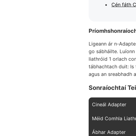
Cén fáth 
Príomhshonraíoch
Ligeann ár n-Adapte
go sábháilte. Luíonn
liathróid 1 orlach c
tábhachtach duit: Is
agus an sreabhadh a 
Sonraíochtaí Tei
Cineál Adapter
Méid Comhla Liath
Ábhar Adapter