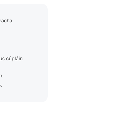
eacha.
us cúpláin
n.
.
.