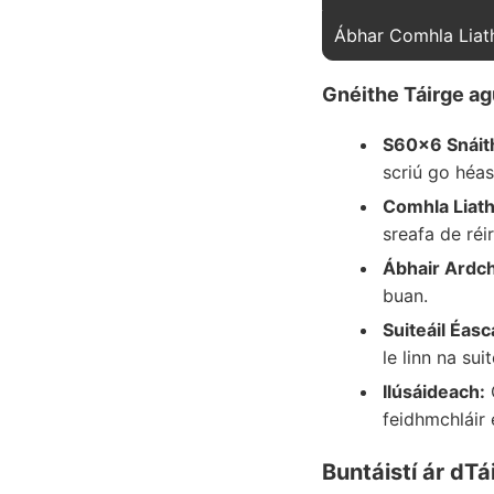
Ábhar Comhla Liat
Gnéithe Táirge ag
S60x6 Snáit
scriú go héa
Comhla Liath
sreafa de réir
Ábhair Ardch
buan.
Suiteáil Éasc
le linn na suit
Ilúsáideach:
O
feidhmchláir 
Buntáistí ár dTá