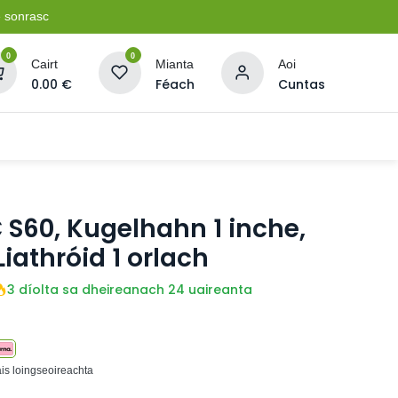
e sonrasc
0
0
Cairt
Mianta
Aoi
0.00
€
Féach
Cuntas
Soláthairtí Oibríochta
Pleananna + Líonta
C S60, Kugelhahn 1 inche,
athróid 1 orlach
3 díolta sa dheireanach 24 uaireanta
ais loingseoireachta