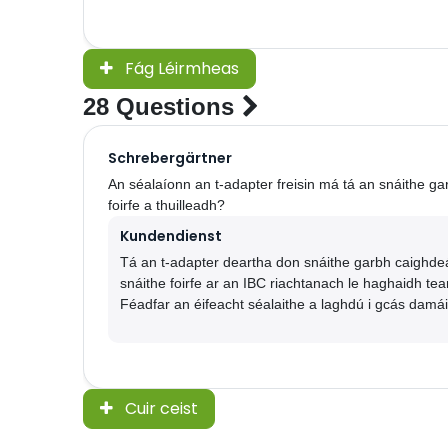
Fág Léirmheas
28 Questions
Schrebergärtner
An séalaíonn an t-adapter freisin má tá an snáithe ga
foirfe a thuilleadh?
Kundendienst
Tá an t-adapter deartha don snáithe garbh caighde
snáithe foirfe ar an IBC riachtanach le haghaidh tea
Féadfar an éifeacht séalaithe a laghdú i gcás damái
Cuir ceist