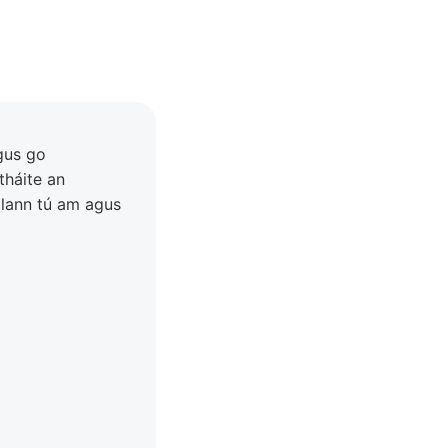
gus go
tháite an
hálann tú am agus