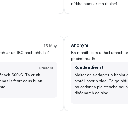
dírithe suas ar mo thaiscí.
Anonym
15 May
rbh ar an IBC nach bhfuil sé
Ba mhaith liom a fháil amach an
gheimhreadh.
Kundendienst
Freagra
ánach S60x6. Tá cruth
Moltar an t-adapter a bhaint
nnas is fearr agus buan.
stóráil saor ó sioc. Cé go bhfu
ste.
na codanna plaisteacha agus 
dhéanamh ag sioc.