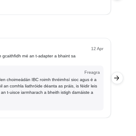
A.
12 Apr
 gcaithfidh mé an t-adapter a bhaint sa
An gá an
Kunde
Freagra
Tá séa
 den choimeádán IBC roimh thréimhsí sioc agus é a
bealad
il an comhla liathróide déanta as práis, is féidir leis
fiú.
an t-uisce iarmharach a bheith istigh damáiste a