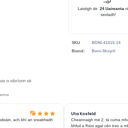
Laistigh de
24
Uaireanta
r
seoladh!
SKU
BONI-41015-14
Brand:
Boni-Shop®
as a oibríonn sé
sanna
Uta Kosfeld
ghdeáin, ach bhí an sreabhadh
Cheannaigh mé 2, tá cuma mhait
bhfuil a fhios agat cén treo a 