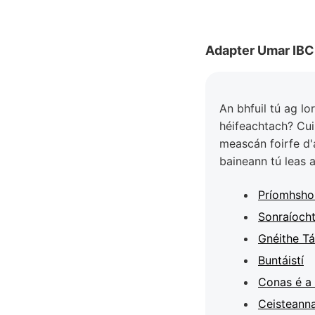
Adapter Umar IBC 
An bhfuil tú ag l
héifeachtach? Cui
meascán foirfe d'a
baineann tú leas a
Príomhsho
Sonraíocht
Gnéithe Tá
Buntáistí
Conas é a
Ceisteanna