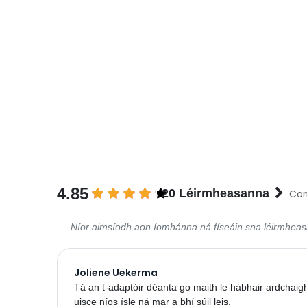
4.85
20 Léirmheasanna
Con
Níor aimsíodh aon íomhánna ná físeáin sna léirmhea
Joliene Uekerma
Tá an t-adaptóir déanta go maith le hábhair ardchai
uisce níos ísle ná mar a bhí súil leis.