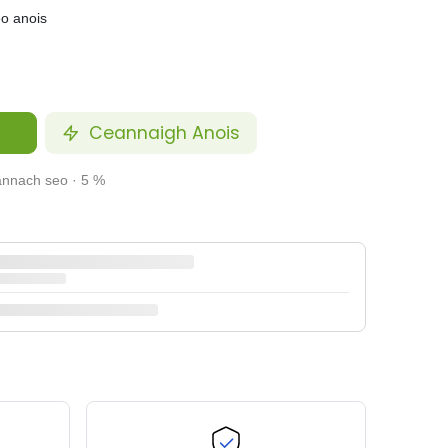
eo anois
Ceannaigh Anois
annach seo · 5 %