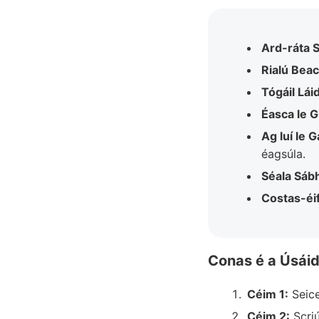
Ard-ráta S
Rialú Beac
Tógáil Láid
Éasca le G
Ag luí le G
éagsúla.
Séala Sábh
Costas-éi
Conas é a Úsái
Céim 1:
Seice
Céim 2:
Scriú