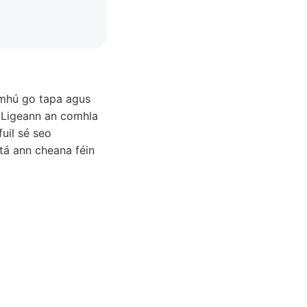
lmhú go tapa agus
. Ligeann an comhla
fuil sé seo
atá ann cheana féin