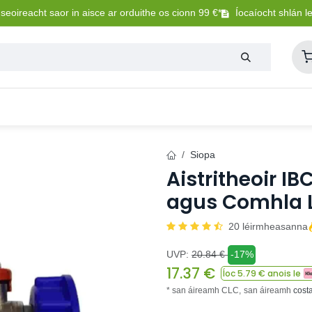
eoireacht saor in aisce ar orduithe os cionn 99 €*
Íocaíocht shlán l
Lasmuigh
Trealamh Peataí
Sláintíocht + Uisceadú
Siopa
Aistritheoir IB
agus Comhla Li
20 léirmheasanna
UVP:
20.84
€
-17%
17.37
€
Íoc
5.79
€ anois le
* san áireamh CLC,
san áireamh
cost