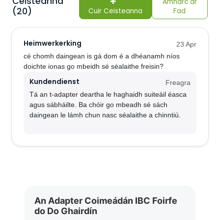
Ceisteanna
Amharc ar
(20)
Cuir Ceisteanna
Fad
Heimwerkerking
23 Apr
cé chomh daingean is gá dom é a dhéanamh níos
doichte ionas go mbeidh sé séalaithe freisin?
Kundendienst
Freagra
Tá an t-adapter deartha le haghaidh suiteáil éasca
agus sábháilte. Ba chóir go mbeadh sé sách
daingean le lámh chun nasc séalaithe a chinntiú.
An Adapter Coimeádán IBC Foirfe
do Do Ghairdín