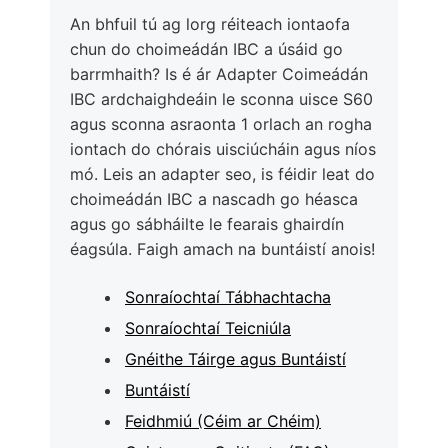
An bhfuil tú ag lorg réiteach iontaofa
chun do choimeádán IBC a úsáid go
barrmhaith? Is é ár Adapter Coimeádán
IBC ardchaighdeáin le sconna uisce S60
agus sconna asraonta 1 orlach an rogha
iontach do chórais uisciúcháin agus níos
mó. Leis an adapter seo, is féidir leat do
choimeádán IBC a nascadh go héasca
agus go sábháilte le fearais ghairdín
éagsúla. Faigh amach na buntáistí anois!
Sonraíochtaí Tábhachtacha
Sonraíochtaí Teicniúla
Gnéithe Táirge agus Buntáistí
Buntáistí
Feidhmiú (Céim ar Chéim)