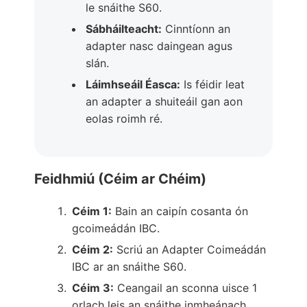
le snáithe S60.
Sábháilteacht:
Cinntíonn an
adapter nasc daingean agus
slán.
Láimhseáil Éasca:
Is féidir leat
an adapter a shuiteáil gan aon
eolas roimh ré.
Feidhmiú (Céim ar Chéim)
Céim 1:
Bain an caipín cosanta ón
gcoimeádán IBC.
Céim 2:
Scriú an Adapter Coimeádán
IBC ar an snáithe S60.
Céim 3:
Ceangail an sconna uisce 1
orlach leis an snáithe inmheánach.