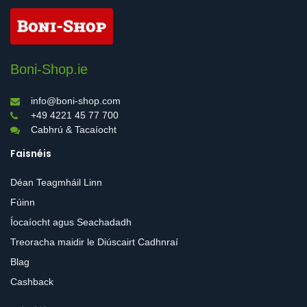
Boni-Shop.ie
info@boni-shop.com
+49 4221 45 77 700
Cabhrú & Tacaíocht
Faisnéis
Déan Teagmháil Linn
Fúinn
Íocaíocht agus Seachadadh
Treoracha maidir le Diúscairt Cadhnraí
Blag
Cashback