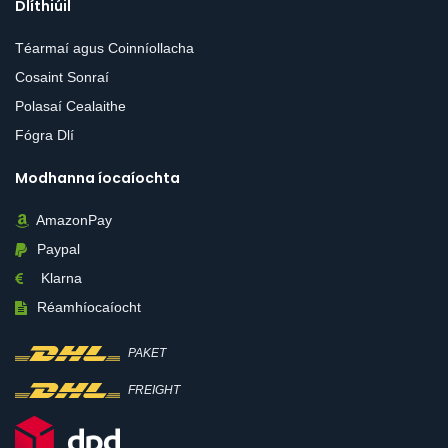
Dlíthiúil
Téarmaí agus Coinníollacha
Cosaint Sonraí
Polasaí Cealaithe
Fógra Dlí
Modhanna íocaíochta
AmazonPay
Paypal
Klarna
Réamhíocaíocht
PAKET
FREIGHT