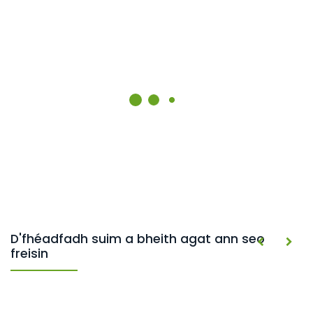
D'fhéadfadh suim a bheith agat ann seo
freisin