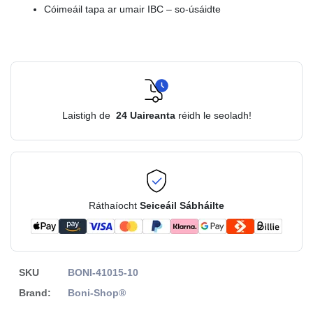
Cóimeáil tapa ar umair IBC – so-úsáidte
Laistigh de
24
Uaireanta
réidh le seoladh!
Ráthaíocht
Seiceáil Sábháilte
SKU
BONI-41015-10
Brand:
Boni-Shop®