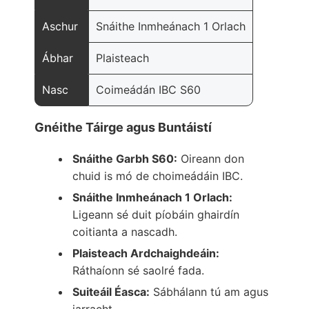
Aschur
Snáithe Inmheánach 1 Orlach
Ábhar
Plaisteach
Nasc
Coimeádán IBC S60
Gnéithe Táirge agus Buntáistí
Snáithe Garbh S60:
Oireann don
chuid is mó de choimeádáin IBC.
Snáithe Inmheánach 1 Orlach:
Ligeann sé duit píobáin ghairdín
coitianta a nascadh.
Plaisteach Ardchaighdeáin:
Ráthaíonn sé saolré fada.
Suiteáil Éasca:
Sábhálann tú am agus