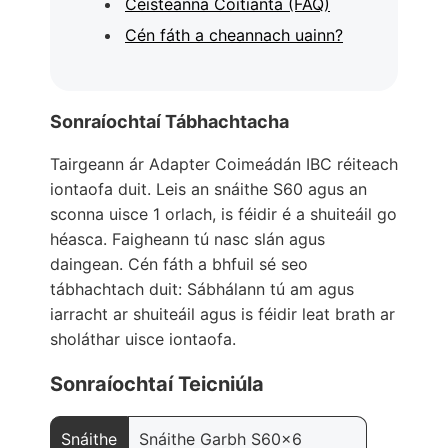
Ceisteanna Coitianta (FAQ)
Cén fáth a cheannach uainn?
Sonraíochtaí Tábhachtacha
Tairgeann ár Adapter Coimeádán IBC réiteach
iontaofa duit. Leis an snáithe S60 agus an
sconna uisce 1 orlach, is féidir é a shuiteáil go
héasca. Faigheann tú nasc slán agus
daingean. Cén fáth a bhfuil sé seo
tábhachtach duit: Sábhálann tú am agus
iarracht ar shuiteáil agus is féidir leat brath ar
sholáthar uisce iontaofa.
Sonraíochtaí Teicniúla
Snáithe
Snáithe Garbh S60x6