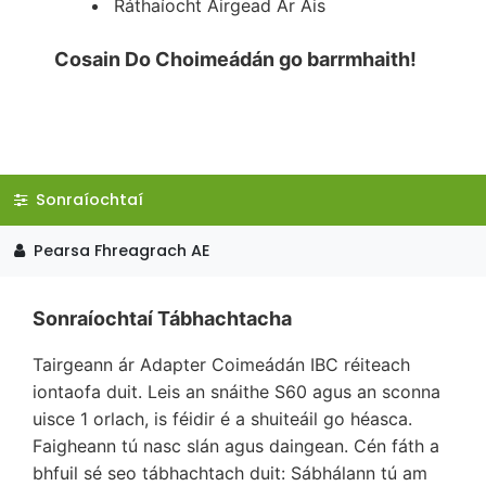
Ráthaíocht Airgead Ar Ais
Cosain Do Choimeádán go barrmhaith!
Sonraíochtaí
Pearsa Fhreagrach AE
Sonraíochtaí Tábhachtacha
Tairgeann ár Adapter Coimeádán IBC réiteach
iontaofa duit. Leis an snáithe S60 agus an sconna
uisce 1 orlach, is féidir é a shuiteáil go héasca.
Faigheann tú nasc slán agus daingean. Cén fáth a
bhfuil sé seo tábhachtach duit: Sábhálann tú am