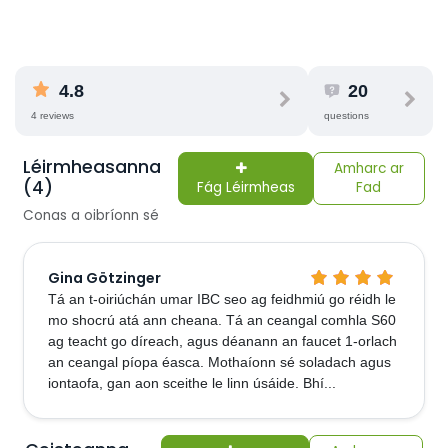
4.8
20
4 reviews
questions
Léirmheasanna
Amharc ar
(4)
Fág Léirmheas
Fad
Conas a oibríonn sé
Gina Götzinger
Tá an t-oiriúchán umar IBC seo ag feidhmiú go réidh le
mo shocrú atá ann cheana. Tá an ceangal comhla S60
ag teacht go díreach, agus déanann an faucet 1-orlach
an ceangal píopa éasca. Mothaíonn sé soladach agus
iontaofa, gan aon sceithe le linn úsáide. Bhí...