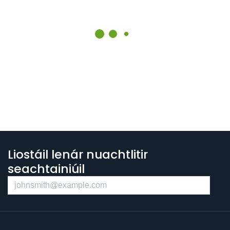
Liostáil lenár nuachtlitir
seachtainiúil