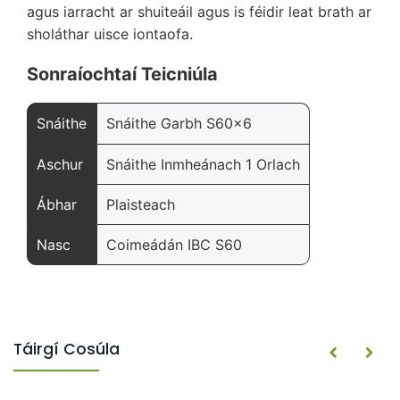
agus iarracht ar shuiteáil agus is féidir leat brath ar
sholáthar uisce iontaofa.
Sonraíochtaí Teicniúla
Snáithe
Snáithe Garbh S60x6
Aschur
Snáithe Inmheánach 1 Orlach
Ábhar
Plaisteach
Nasc
Coimeádán IBC S60
Táirgí Cosúla