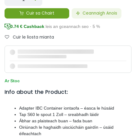
Cuir sa Chairt
Ceannaigh Anois
0.74
€ Cashback
leis an gceannach seo · 5 %
Cuir le liosta mianta
Ar Stoc
Info about the Product:
Adapter IBC Container iontaofa – éasca le húsáid
Tap S60 le spout 1 Zoll – sreabhadh láidir
Ábhar as plaisteach buan – fada buan
Oiriúnach le haghaidh uisciúcháin gairdín – úsáid
éifeachtach