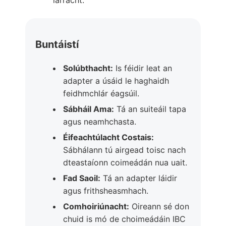
iarracht.
Buntáistí
Solúbthacht:
Is féidir leat an
adapter a úsáid le haghaidh
feidhmchlár éagsúil.
Sábháil Ama:
Tá an suiteáil tapa
agus neamhchasta.
Éifeachtúlacht Costais:
Sábhálann tú airgead toisc nach
dteastaíonn coimeádán nua uait.
Fad Saoil:
Tá an adapter láidir
agus frithsheasmhach.
Comhoiriúnacht:
Oireann sé don
chuid is mó de choimeádáin IBC