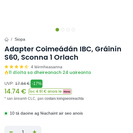
Siopa
Adapter Coimeádán IBC, Gráinín
S60, Sconna 1 Orlach
4 léirmheasanna
11 díolta sa dheireanach 24 uaireanta
UVP:
17.84
€
-17%
14.74
€
Íoc
4.91
€ anois le
* san áireamh CLC,
gan
costais loingseoireachta
10 tá daoine ag féachaint air seo anois