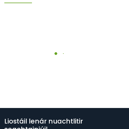
Liostáil lenár nuachtlitir