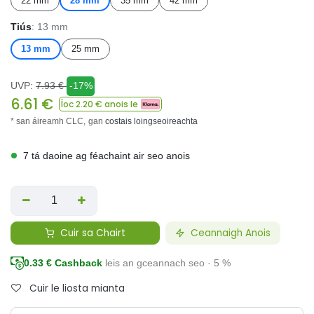
22 mm
28 mm
35 mm
42 mm
Tiús
: 13 mm
13 mm
25 mm
UVP:
7.93
€
-17%
6.61
€
Íoc
2.20
€ anois le
* san áireamh CLC,
gan
costais loingseoireachta
7 tá daoine ag féachaint air seo anois
Cuir sa Chairt
Ceannaigh Anois
0.33
€ Cashback
leis an gceannach seo · 5 %
Cuir le liosta mianta