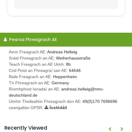
Pearsa Fhreagrach AE
Ainm Freagrach AE:
Andreas Hellwig
Sráid Fhreagrach an AE:
Weiherhausstraße
Teach Freagrach an AE Uimh:
8b
Cód Poist an Fhreagraí san AE:
64646
Baile Freagrach an AE:
Heppenheim
Tír Fhreagrach an AE:
Germany
Ríomhphost Ionadaí an AE:
andreas.hellwig@nmc-
deutschland.de
Uimhir Theileafóin Fhreagrach don AE:
49(0)170 7696696
ceangaltán GPSR:
Íoslódáil
Recently Viewed