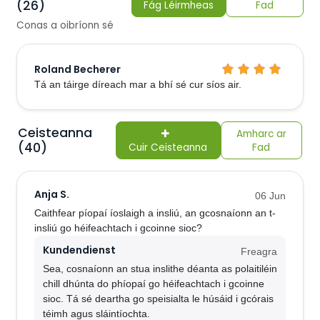
(26)
Fág Léirmheas
Fad
Conas a oibríonn sé
Roland Becherer
Tá an táirge díreach mar a bhí sé cur síos air.
Ceisteanna
Amharc ar
(40)
Cuir Ceisteanna
Fad
Anja S.
06 Jun
Caithfear píopaí íoslaigh a insliú, an gcosnaíonn an t-
insliú go héifeachtach i gcoinne sioc?
Kundendienst
Freagra
Sea, cosnaíonn an stua inslithe déanta as polaitiléin
chill dhúnta do phíopaí go héifeachtach i gcoinne
sioc. Tá sé deartha go speisialta le húsáid i gcórais
téimh agus sláintíochta.