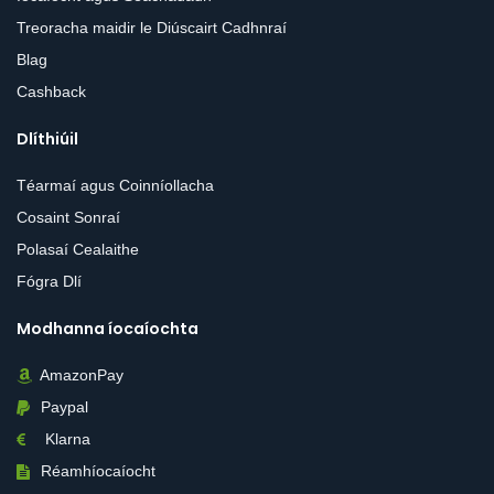
Treoracha maidir le Diúscairt Cadhnraí
Blag
Cashback
Dlíthiúil
Téarmaí agus Coinníollacha
Cosaint Sonraí
Polasaí Cealaithe
Fógra Dlí
Modhanna íocaíochta
AmazonPay
Paypal
Klarna
Réamhíocaíocht