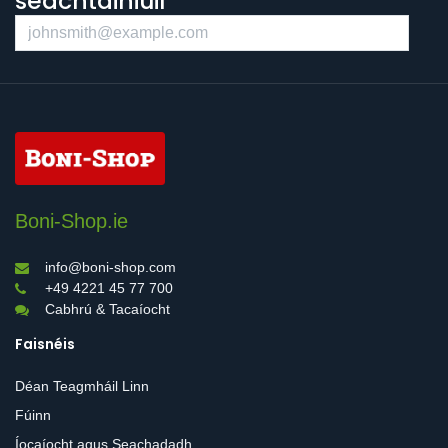
seachtainiúil
Boni-Shop.ie
info@boni-shop.com
+49 4221 45 77 700
Cabhrú & Tacaíocht
Faisnéis
Déan Teagmháil Linn
Fúinn
Íocaíocht agus Seachadadh