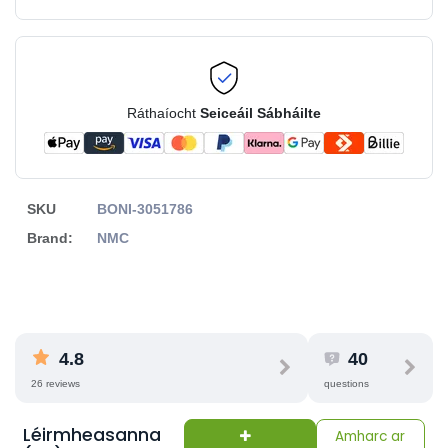
Ráthaíocht
Seiceáil Sábháilte
SKU
BONI-3051786
Brand:
NMC
4.8
40
26 reviews
questions
Léirmheasanna
Amharc ar