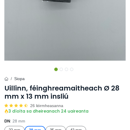
Siopa
Uillinn, féinghreamaitheach Ø 28
mm x 13 mm insliú
26 léirmheasanna
3 díolta sa dheireanach 24 uaireanta
DN
: 28 mm