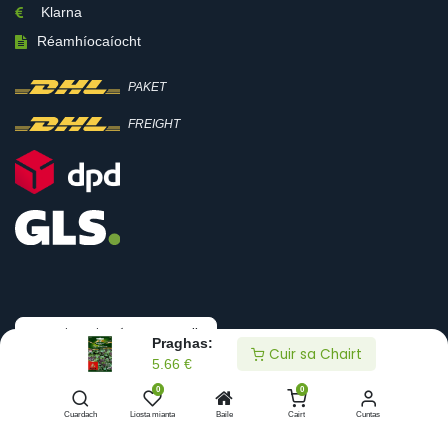
Klarna
Réamhíocaíocht
PAKET
FREIGHT
Tarraing siar ón gconradh
Praghas:
Cuir sa Chairt
5.66
€
0
0
Cóipcheart © Boni-Shop
Cuardach
Liosta mianta
Baile
Cairt
Cuntas
Roghaí sonraí