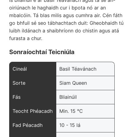
Is bliainúil é ár basil Téavánach agus tá sé an-
oiriúnach le haghaidh cur i bpota nó ar an
mbalcóin. Tá blas milis agus cumhra air. Cén fáth
go bhfuil sé seo tábhachtach duit: Gheobhaidh tú
luibh ildánach a shaibhríonn do chistin agus atá
furasta a chur.
Sonraíochtaí Teicniúla
Cineál
Basil Téavánach
Sorte
Siam Queen
Fás
Bliainúil
Teocht Phéacadh
Min. 15 °C
Fad Péacadh
10 - 15 lá