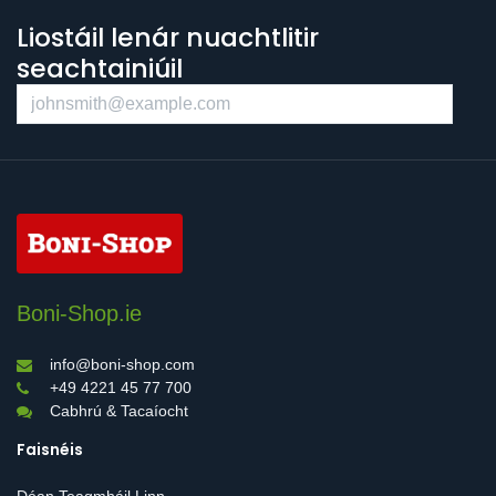
Liostáil lenár nuachtlitir
seachtainiúil
Boni-Shop.ie
info@boni-shop.com
+49 4221 45 77 700
Cabhrú & Tacaíocht
Faisnéis
Déan Teagmháil Linn