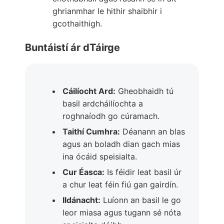
ghrianmhar le hithir shaibhir i
gcothaithigh.
Buntáistí ár dTáirge
Cáilíocht Ard:
Gheobhaidh tú
basil ardcháilíochta a
roghnaíodh go cúramach.
Taithí Cumhra:
Déanann an blas
agus an boladh dian gach mias
ina ócáid speisialta.
Cur Éasca:
Is féidir leat basil úr
a chur leat féin fiú gan gairdín.
Ildánacht:
Luíonn an basil le go
leor miasa agus tugann sé nóta