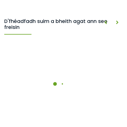
D'fhéadfadh suim a bheith agat ann seo
freisin