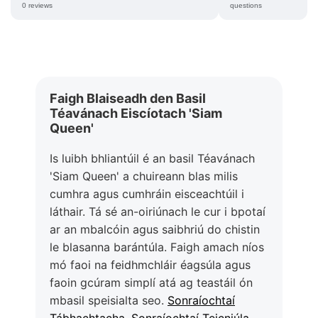
0 reviews
questions
Faigh Blaiseadh den Basil
Téavánach Eiscíotach 'Siam
Queen'
Is luibh bhliantúil é an basil Téavánach
'Siam Queen' a chuireann blas milis
cumhra agus cumhráin eisceachtúil i
láthair. Tá sé an-oiriúnach le cur i bpotaí
ar an mbalcóin agus saibhriú do chistin
le blasanna barántúla. Faigh amach níos
mó faoi na feidhmchláir éagsúla agus
faoin gcúram simplí atá ag teastáil ón
mbasil speisialta seo.
Sonraíochtaí
Tábhachtacha
,
Sonraíochtaí Teicniúla
,