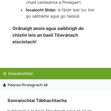
chuid ceisteanna a fhreagairt.
Íocaíocht Shlán:
Is féidir leat íoc linn
go sábháilte agus go háisiúil.
Ordnaigh anois agus saibhrigh do
chistin leis an basil Téavánach
eiscíotach!
Sonraíochtaí
Pearsa Fhreagrach AE
Sonraíochtaí Tábhachtacha