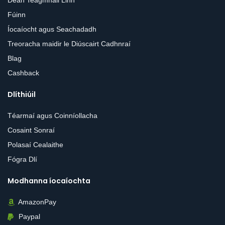
Fúinn
Íocaíocht agus Seachadadh
Treoracha maidir le Diúscairt Cadhnraí
Blag
Cashback
Dlíthiúil
Téarmaí agus Coinníollacha
Cosaint Sonraí
Polasaí Cealaithe
Fógra Dlí
Modhanna íocaíochta
AmazonPay
Paypal