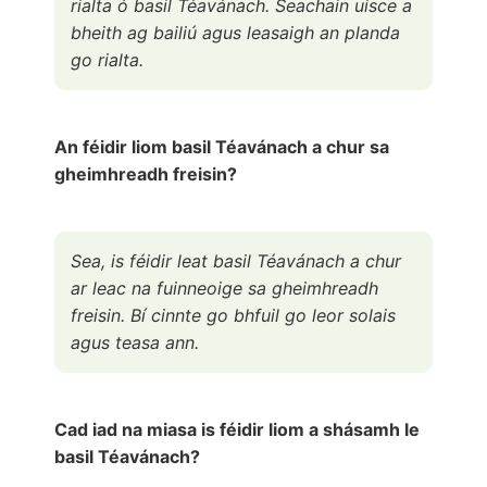
rialta ó basil Téavánach. Seachain uisce a
bheith ag bailiú agus leasaigh an planda
go rialta.
An féidir liom basil Téavánach a chur sa
gheimhreadh freisin?
Sea, is féidir leat basil Téavánach a chur
ar leac na fuinneoige sa gheimhreadh
freisin. Bí cinnte go bhfuil go leor solais
agus teasa ann.
Cad iad na miasa is féidir liom a shásamh le
basil Téavánach?