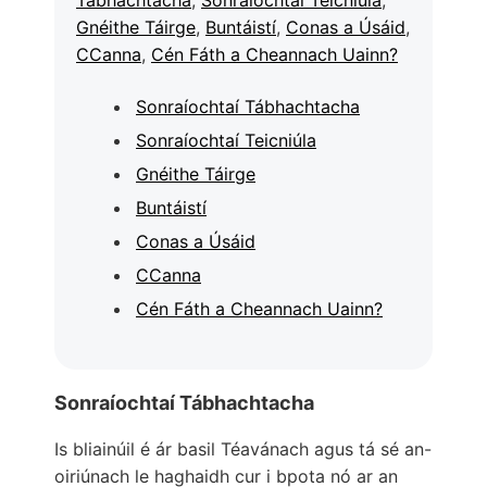
Gnéithe Táirge
,
Buntáistí
,
Conas a Úsáid
,
CCanna
,
Cén Fáth a Cheannach Uainn?
Sonraíochtaí Tábhachtacha
Sonraíochtaí Teicniúla
Gnéithe Táirge
Buntáistí
Conas a Úsáid
CCanna
Cén Fáth a Cheannach Uainn?
Sonraíochtaí Tábhachtacha
Is bliainúil é ár basil Téavánach agus tá sé an-
oiriúnach le haghaidh cur i bpota nó ar an