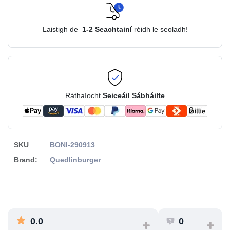
Laistigh de
1-2
Seachtainí
réidh le seoladh!
Ráthaíocht
Seiceáil Sábháilte
SKU
BONI-290913
Brand:
Quedlinburger
0.0
0