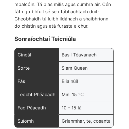
mbalcóin. Tá blas milis agus cumhra air. Cén
fáth go bhfuil sé seo tábhachtach duit:
Gheobhaidh tú luibh ildánach a shaibhríonn
do chistin agus atá furasta a chur.
Sonraíochtaí Teicniúla
Cineál
Basil Téavánach
Sorte
Siam Queen
Fás
Bliainúil
Teocht Phéacadh
Min. 15 °C
Fad Péacadh
10 - 15 lá
Suíomh
Grianmhar, te, cosanta