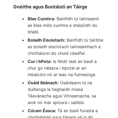
Gnéithe agus Buntáistí an Táirge
Blas Cumhra:
Bainfidh tú taitneamh
as blas milis cumhra a shásóidh do
bhéilí.
Boladh Eiscíotach:
Bainfidh tú tairbhe
as boladh eiscíotach taitneamhach a
chothaíonn do chuid céadfaí.
Cur i bPota:
Is féidir leat an basil a
chur go héasca i bpotaí ar an
mbalcóin nó ar leac na fuinneoige.
Úsáid Ildánach:
Úsáideann tú na
duilleoga le haghaidh miasa
Téavánacha agus Vítneamacha, sa
wok nó mar spíosra i sailéid.
Cúram Éasca:
Tá an basil furasta a
chothabháil agus fásann sé in áit