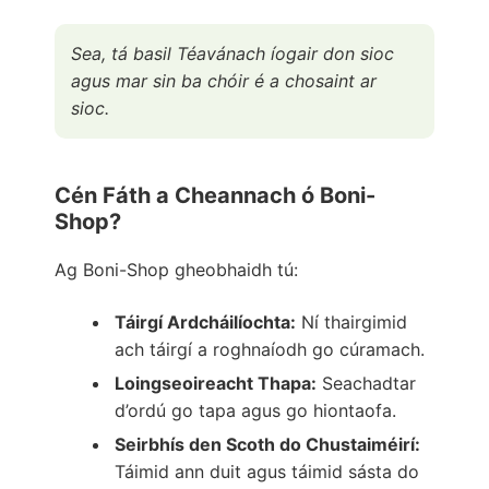
Sea, tá basil Téavánach íogair don sioc
agus mar sin ba chóir é a chosaint ar
sioc.
Cén Fáth a Cheannach ó Boni-
Shop?
Ag Boni-Shop gheobhaidh tú:
Táirgí Ardcháilíochta:
Ní thairgimid
ach táirgí a roghnaíodh go cúramach.
Loingseoireacht Thapa:
Seachadtar
d’ordú go tapa agus go hiontaofa.
Seirbhís den Scoth do Chustaiméirí:
Táimid ann duit agus táimid sásta do