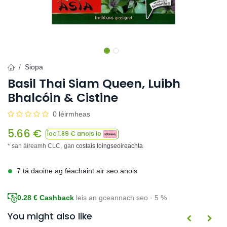
Siopa
Basil Thai Siam Queen, Luibh
Bhalcóin & Cistine
0 léirmheas
5.66
€
Íoc
1.89
€ anois le
* san áireamh CLC,
gan
costais loingseoireachta
7 tá daoine ag féachaint air seo anois
0.28
€ Cashback
leis an gceannach seo · 5 %
You might also like