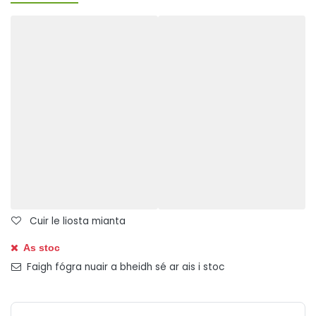
Cuir le liosta mianta
As stoc
Faigh fógra nuair a bheidh sé ar ais i stoc