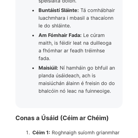
speisialta dóibh.
Buntáistí Sláinte:
Tá comhábhair
luachmhara i mbasil a thacaíonn
le do shláinte.
Am Fómhair Fada:
Le cúram
maith, is féidir leat na duilleoga
a fhómhar ar feadh tréimhse
fada.
Maisiúil:
Ní hamháin go bhfuil an
planda úsáideach, ach is
maisiúchán álainn é freisin do do
bhalcóin nó leac na fuinneoige.
Conas a Úsáid (Céim ar Chéim)
Céim 1:
Roghnaigh suíomh grianmhar