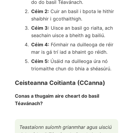
do do basil Téavánach.
Céim 2:
Cuir an basil i bpota le hithir
shaibhir i gcothaithigh.
Céim 3:
Uisce an basil go rialta, ach
seachain uisce a bheith ag bailiú.
Céim 4:
Fómhair na duilleoga de réir
mar is gá trí iad a bhaint go réidh.
Céim 5:
Úsáid na duilleoga úra nó
triomaithe chun do bhia a shéasúrú.
Ceisteanna Coitianta (CCanna)
Conas a thugaim aire cheart do basil
Téavánach?
Teastaíonn suíomh grianmhar agus uisciú