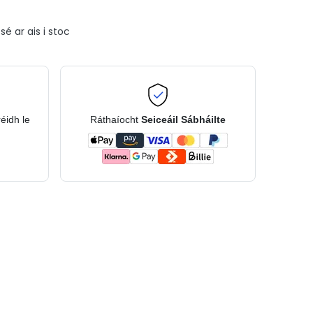
é ar ais i stoc
réidh le
Ráthaíocht
Seiceáil Sábháilte