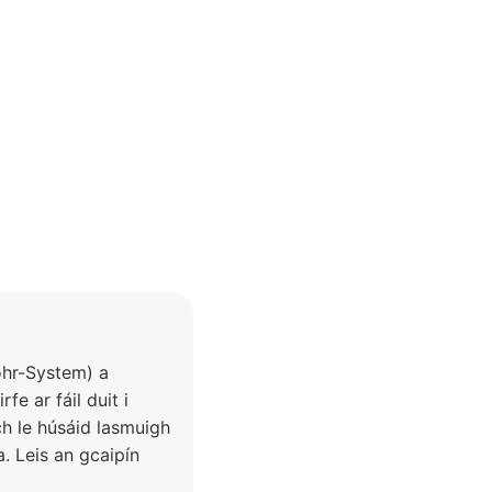
ohr-System) a
e ar fáil duit i
ch le húsáid lasmuigh
. Leis an gcaipín