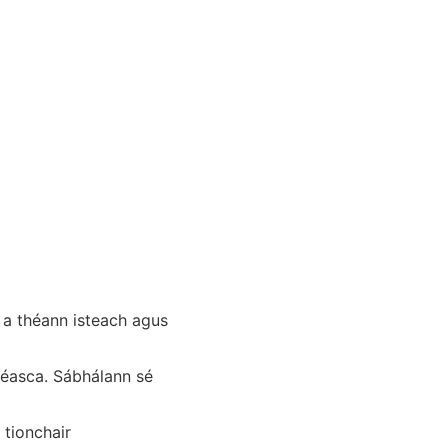
 a théann isteach agus
héasca. Sábhálann sé
tionchair