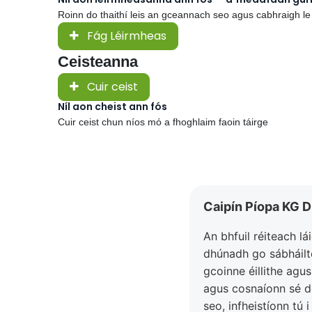
Roinn do thaithí leis an gceannach seo agus cabhraigh le
Fág Léirmheas
Ceisteanna
Cuir ceist
Níl aon cheist ann fós
Cuir ceist chun níos mó a fhoghlaim faoin táirge
Caipín Píopa KG D
An bhfuil réiteach l
dhúnadh go sábháilte
gcoinne éillithe agu
agus cosnaíonn sé do
seo, infheistíonn tú 