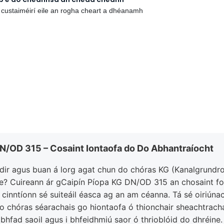
 custaiméirí eile an rogha cheart a dhéanamh
N/OD 315 – Cosaint Iontaofa do Do Abhantraíocht
áidir agus buan á lorg agat chun do chóras KG (Kanalgrundr
? Cuireann ár gCaipín Píopa KG DN/OD 315 an chosaint foirf
s cinntíonn sé suiteáil éasca ag an am céanna. Tá sé oiriúna
 chóras séarachais go hiontaofa ó thionchair sheachtracha
i bhfad saoil agus i bhfeidhmiú saor ó thrioblóid do dhréine.