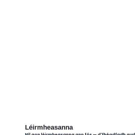
Léirmheasanna
Níl aon léirmheasanna ann fós — d'fhéadfadh gu