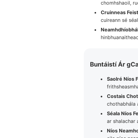
chomhshaoil, ru
Cruinneas Feis
cuireann sé séal
Neamhdhíobhál
hinbhuanaitheac
Buntáistí Ár gC
Saolré Níos 
frithsheasmh
Costais Chot
chothabhála 
Séala Níos Fe
ar shalachar 
Níos Neamhd