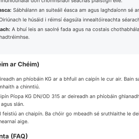
mhdhíobhálaí don chomhshaol seachas plaistigh eile.
asca:
Sábhálann an suiteáil éasca am agus laghdaíonn sé an
iriúnach le húsáid i réimsí éagsúla innealtóireachta séarach
ach:
A bhuí leis an saolré fada agus na costais chothabhála
fhadtréimhse.
éim ar Chéim)
readh an phíobáin KG ar a bhfuil an caipín le cur air. Bain s
haith a chinntiú.
ipín Píopa KG DN/OD 315 ar deireadh an phíobáin ghlanadh. 
 agus slán.
l feistiú an chaipín. Ba chóir go mbeadh sé sruthlaithe le d
earnaí aige.
nta (FAQ)