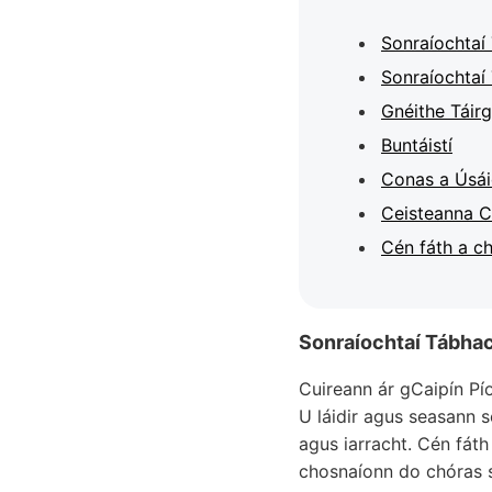
Sonraíochtaí
Sonraíochtaí 
Gnéithe Táirg
Buntáistí
Conas a Úsái
Ceisteanna C
Cén fáth a c
Sonraíochtaí Tábha
Cuireann ár gCaipín Pí
U láidir agus seasann s
agus iarracht. Cén fát
chosnaíonn do chóras s