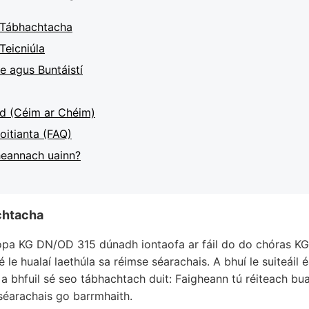
 Tábhachtacha
Teicniúla
e agus Buntáistí
d (Céim ar Chéim)
oitianta (FAQ)
heannach uainn?
chtacha
opa KG DN/OD 315 dúnadh iontaofa ar fáil do do chóras KG
é le hualaí laethúla sa réimse séarachais. A bhuí le suiteáil
h a bhfuil sé seo tábhachtach duit: Faigheann tú réiteach 
éarachais go barrmhaith.