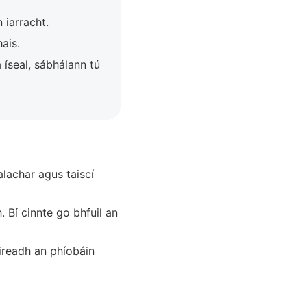
 iarracht.
ais.
 íseal, sábhálann tú
alachar agus taiscí
Bí cinnte go bhfuil an
eireadh an phíobáin