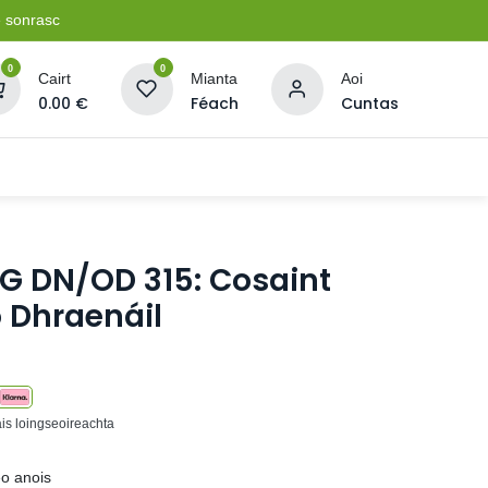
e sonrasc
0
0
Cairt
Mianta
Aoi
0.00
€
Féach
Cuntas
Soláthairtí Oibríochta
Pleananna + Líonta
KG DN/OD 315: Cosaint
 Dhraenáil
ais loingseoireachta
eo anois