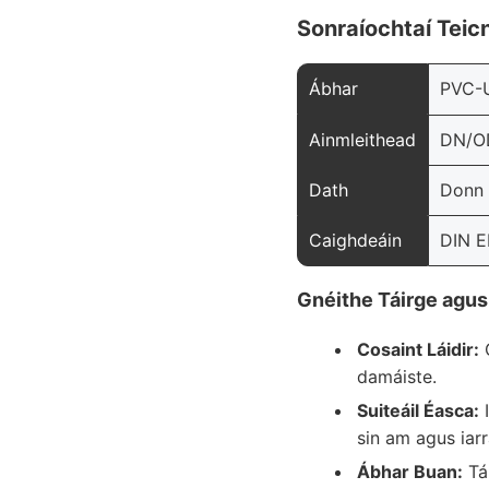
Sonraíochtaí Teicn
Ábhar
PVC-U 
Ainmleithead
DN/O
Dath
Donn 
Caighdeáin
DIN E
Gnéithe Táirge agus
Cosaint Láidir:
C
damáiste.
Suiteáil Éasca:
I
sin am agus iarr
Ábhar Buan:
Tá 