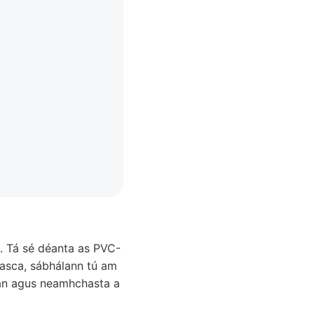
. Tá sé déanta as PVC-
 éasca, sábhálann tú am
buan agus neamhchasta a