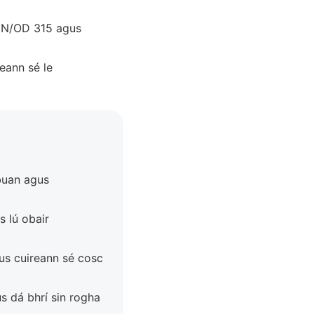
 DN/OD 315 agus
eann sé le
 buan agus
s lú obair
gus cuireann sé cosc
s dá bhrí sin rogha