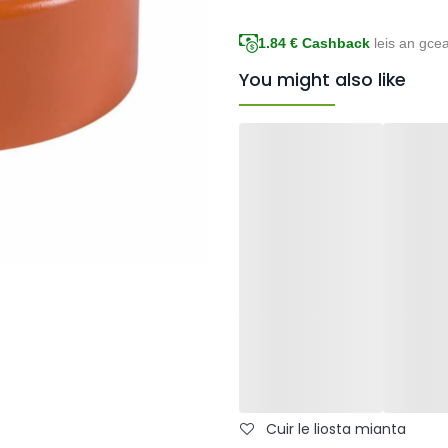
1.84
€ Cashback
leis an gce
You might also like
Cuir le liosta mianta