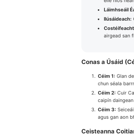
eile níos nea
Láimhseáil É
Ilúsáideach:
O
Costéifeacht
airgead san 
Conas a Úsáid (C
Céim 1:
Glan dei
chun séala barrm
Céim 2:
Cuir Ca
caipín daingean
Céim 3:
Seiceái
agus gan aon bh
Ceisteanna Coitia