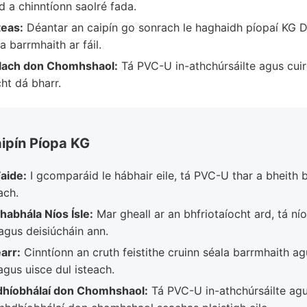
d a chinntíonn saolré fada.
teas:
Déantar an caipín go sonrach le haghaidh píopaí KG
a barrmhaith ar fáil.
ach don Chomhshaol:
Tá PVC-U in-athchúrsáilte agus cuir
ht dá bharr.
aipín Píopa KG
Faide:
I gcomparáid le hábhair eile, tá PVC-U thar a bheith
ach.
habhála Níos Ísle:
Mar gheall ar an bhfriotaíocht ard, tá nío
agus deisiúcháin ann.
arr:
Cinntíonn an cruth feistithe cruinn séala barrmhaith a
agus uisce dul isteach.
híobhálaí don Chomhshaol:
Tá PVC-U in-athchúrsáilte agu