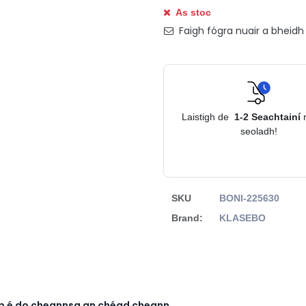
As stoc
Faigh fógra nuair a bheidh s
Laistigh de
1-2
Seachtainí
seoladh!
SKU
BONI-225630
Brand:
KLASEBO
rb é do cheannsa an chéad cheann