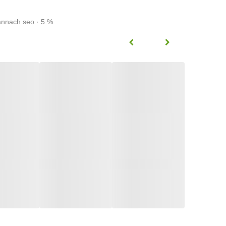
annach seo · 5 %