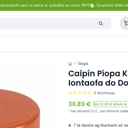
eoireacht saor in aisce ar orduithe os cionn 99 €*
Íocaíocht shlán l
Lasmuigh
Trealamh Peataí
Sláintíocht + Uisceadú
Siopa
Caipín Píopa 
Iontaofa do Do
0 léirmheas
36.89
€
Íoc
12.30
€ anois le
* san áireamh CLC,
san áireamh
cost
7 tá daoine ag féachaint air s