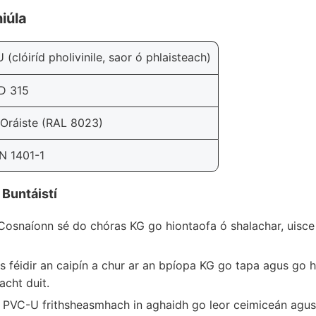
iúla
(clóiríd pholivinile, saor ó phlaisteach)
D 315
Oráiste (RAL 8023)
N 1401-1
 Buntáistí
osnaíonn sé do chóras KG go hiontaofa ó shalachar, uisce
s féidir an caipín a chur ar an bpíopa KG go tapa agus go 
acht duit.
PVC-U frithsheasmhach in aghaidh go leor ceimiceán agus 