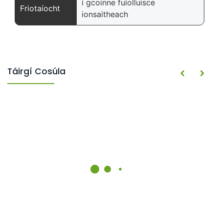
i gcoinne fuíolluisce
Friotaíocht
ionsaitheach
Táirgí Cosúla