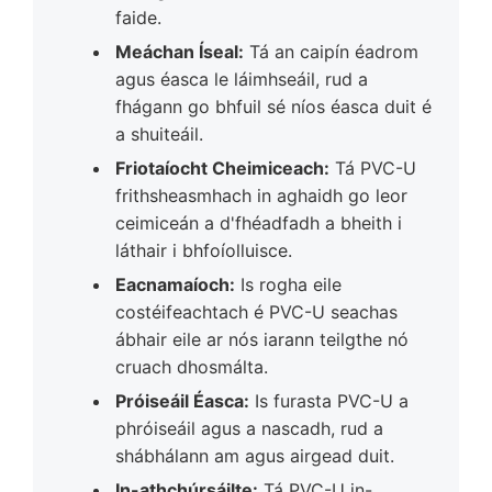
faide.
Meáchan Íseal:
Tá an caipín éadrom
agus éasca le láimhseáil, rud a
fhágann go bhfuil sé níos éasca duit é
a shuiteáil.
Friotaíocht Cheimiceach:
Tá PVC-U
frithsheasmhach in aghaidh go leor
ceimiceán a d'fhéadfadh a bheith i
láthair i bhfoíolluisce.
Eacnamaíoch:
Is rogha eile
costéifeachtach é PVC-U seachas
ábhair eile ar nós iarann teilgthe nó
cruach dhosmálta.
Próiseáil Éasca:
Is furasta PVC-U a
phróiseáil agus a nascadh, rud a
shábhálann am agus airgead duit.
In-athchúrsáilte:
Tá PVC-U in-