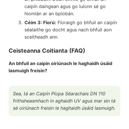
caipín daingean agus go luíonn sé go
hiomlán ar an bpíobán.
Céim 3: Fíorú:
Fíoraigh go bhfuil an caipín
séalaithe go docht agus nach bhfuil aon
sceitheadh ann.
Ceisteanna Coitianta (FAQ)
An bhfuil an caipín oiriúnach le haghaidh úsáid
lasmuigh freisin?
Sea, tá an Caipín Píopa Séarachais DN 110
frithsheasmhach in aghaidh UV agus mar sin tá
sé oiriúnach freisin le haghaidh úsáid lasmuigh.