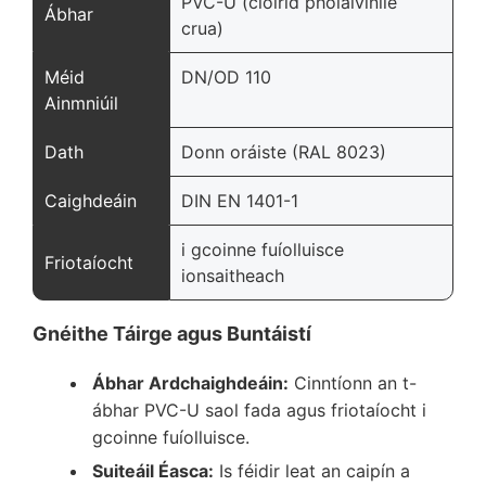
PVC-U (clóiríd pholaivinile
Ábhar
crua)
Méid
DN/OD 110
Ainmniúil
Dath
Donn oráiste (RAL 8023)
Caighdeáin
DIN EN 1401-1
i gcoinne fuíolluisce
Friotaíocht
ionsaitheach
Gnéithe Táirge agus Buntáistí
Ábhar Ardchaighdeáin:
Cinntíonn an t-
ábhar PVC-U saol fada agus friotaíocht i
gcoinne fuíolluisce.
Suiteáil Éasca:
Is féidir leat an caipín a