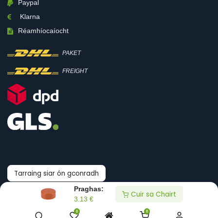
Paypal
Klarna
Réamhíocaíocht
PAKET
FREIGHT
Tarraing siar ón gconradh
Praghas:
Cuir sa Chairt
3.13
€
Cóipcheart © Boni-Shop
0
0