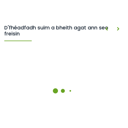
D'fhéadfadh suim a bheith agat ann seo
freisin