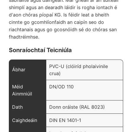
sábháilte agus daingean. Mar gheall ar an suiteáil
shimplí agus an dearadh láidir is rogha iontach é
d'aon chóras píopaí KG. Is féidir leat a bheith
cinnte go gcomhlíonfaidh an caipín seo do
riachtanais agus go gcosnóidh sé do chóras san
fhadtréimhse.
Sonraíochtaí Teicniúla
PVC-U (clóiríd pholaivinile
Ábhar
crua)
Méid
DN/OD 110
Ainmniúil
Dath
Donn oráiste (RAL 8023)
Caighdeáin
DIN EN 1401-1