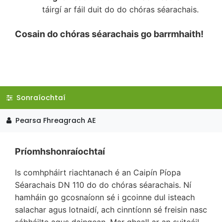
táirgí ar fáil duit do do chóras séarachais.
Cosain do chóras séarachais go barrmhaith!
Sonraíochtaí
Pearsa Fhreagrach AE
Príomhshonraíochtaí
Is comhpháirt riachtanach é an Caipín Píopa
Séarachais DN 110 do do chóras séarachais. Ní
hamháin go gcosnaíonn sé i gcoinne dul isteach
salachar agus lotnaidí, ach cinntíonn sé freisin nasc