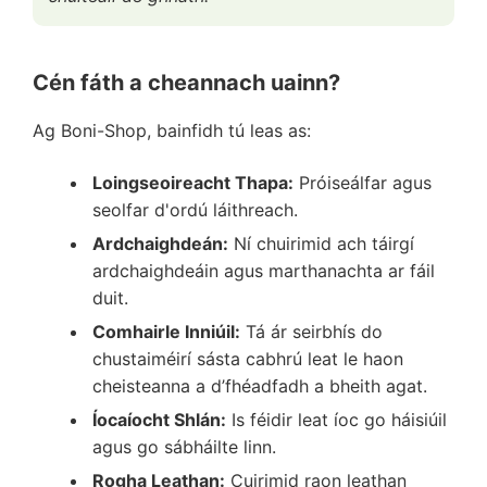
Cén fáth a cheannach uainn?
Ag Boni-Shop, bainfidh tú leas as:
Loingseoireacht Thapa:
Próiseálfar agus
seolfar d'ordú láithreach.
Ardchaighdeán:
Ní chuirimid ach táirgí
ardchaighdeáin agus marthanachta ar fáil
duit.
Comhairle Inniúil:
Tá ár seirbhís do
chustaiméirí sásta cabhrú leat le haon
cheisteanna a d’fhéadfadh a bheith agat.
Íocaíocht Shlán:
Is féidir leat íoc go háisiúil
agus go sábháilte linn.
Rogha Leathan:
Cuirimid raon leathan