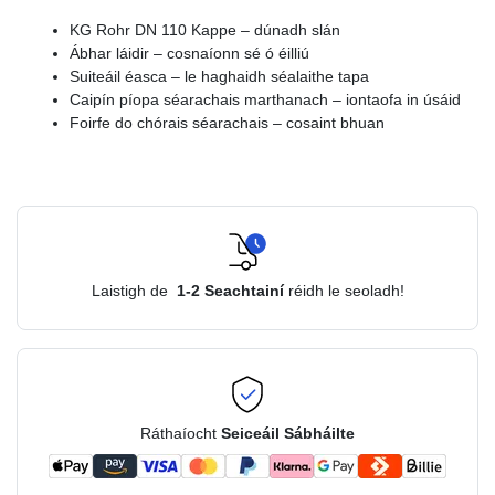
KG Rohr DN 110 Kappe – dúnadh slán
Ábhar láidir – cosnaíonn sé ó éilliú
Suiteáil éasca – le haghaidh séalaithe tapa
Caipín píopa séarachais marthanach – iontaofa in úsáid
Foirfe do chórais séarachais – cosaint bhuan
Laistigh de
1-2
Seachtainí
réidh le seoladh!
Ráthaíocht
Seiceáil Sábháilte