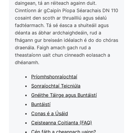
daingean, tá an réiteach againn duit.
Cinntíonn ár gCaipín Píopa Séarachais DN 110
cosaint den scoth ar thruailliú agus séalú
fadtéarmach. Tá sé éasca a shuiteáil agus
déanta as ábhar ardchaighdeáin, rud a
fhágann gur breiseán idéalach é do do chóras
draenála. Faigh amach gach rud a
theastaíonn uait chun cinneadh eolasach a
dhéanamh.
Príomhshonraíochtaí
Sonraíochtaí Teicniúla
Gnéithe Táirge agus Buntáistí
Buntáistí
Conas é a Úsáid
Ceisteanna Coitianta (FAQ)
Cén fáth a cheannach uainn?