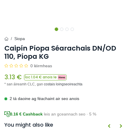
Siopa
Caipín Píopa Séarachais DN/OD
110, Píopa KG
0 léirmheas
3.13
€
Íoc
1.04
€ anois le
* san áireamh CLC,
gan
costais loingseoireachta
2 tá daoine ag féachaint air seo anois
0.16
€ Cashback
leis an gceannach seo · 5 %
You might also like