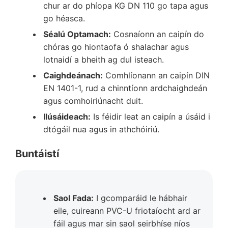
chur ar do phíopa KG DN 110 go tapa agus
go héasca.
Séalú Optamach:
Cosnaíonn an caipín do
chóras go hiontaofa ó shalachar agus
lotnaidí a bheith ag dul isteach.
Caighdeánach:
Comhlíonann an caipín DIN
EN 1401-1, rud a chinntíonn ardchaighdeán
agus comhoiriúnacht duit.
Ilúsáideach:
Is féidir leat an caipín a úsáid i
dtógáil nua agus in athchóiriú.
Buntáistí
Saol Fada:
I gcomparáid le hábhair
eile, cuireann PVC-U friotaíocht ard ar
fáil agus mar sin saol seirbhíse níos