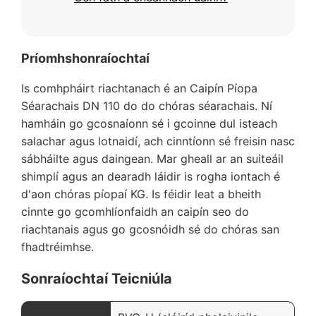
Príomhshonraíochtaí
Is comhpháirt riachtanach é an Caipín Píopa
Séarachais DN 110 do do chóras séarachais. Ní
hamháin go gcosnaíonn sé i gcoinne dul isteach
salachar agus lotnaidí, ach cinntíonn sé freisin nasc
sábháilte agus daingean. Mar gheall ar an suiteáil
shimplí agus an dearadh láidir is rogha iontach é
d'aon chóras píopaí KG. Is féidir leat a bheith
cinnte go gcomhlíonfaidh an caipín seo do
riachtanais agus go gcosnóidh sé do chóras san
fhadtréimhse.
Sonraíochtaí Teicniúla