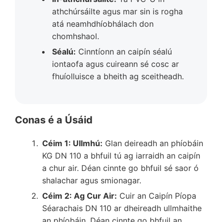
athchúrsáilte agus mar sin is rogha
atá neamhdhíobhálach don
chomhshaol.
Séalú:
Cinntíonn an caipín séalú
iontaofa agus cuireann sé cosc ar
fhuíolluisce a bheith ag sceitheadh.
Conas é a Úsáid
Céim 1: Ullmhú:
Glan deireadh an phíobáin
KG DN 110 a bhfuil tú ag iarraidh an caipín
a chur air. Déan cinnte go bhfuil sé saor ó
shalachar agus smionagar.
Céim 2: Ag Cur Air:
Cuir an Caipín Píopa
Séarachais DN 110 ar dheireadh ullmhaithe
an phíobáin. Déan cinnte go bhfuil an