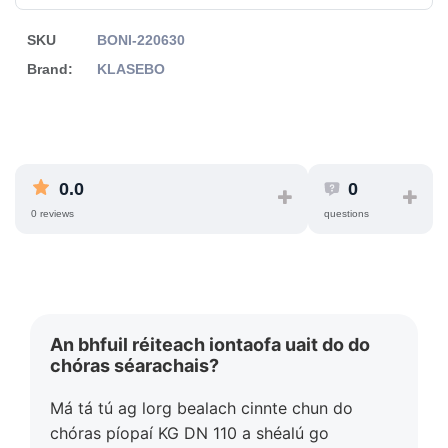
SKU
BONI-220630
Brand:
KLASEBO
0.0
0
0 reviews
questions
An bhfuil réiteach iontaofa uait do do
chóras séarachais?
Má tá tú ag lorg bealach cinnte chun do
chóras píopaí KG DN 110 a shéalú go