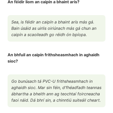
An féidir liom an caipín a bhaint arís?
Sea, is féidir an caipín a bhaint arís más gá.
Bain úsáid as uirlis oiriúnach más gá chun an
caipín a scaoileadh go réidh ón bpíopa.
An bhfuil an caipín frithsheasmhach in aghaidh
sioc?
Go bunúsach tá PVC-U frithsheasmhach in
aghaidh sioc. Mar sin féin, d'fhéadfadh teannas
ábhartha a bheith ann ag teochtaí foircneacha
faoi náid. Dá bhrí sin, a chinntiú suiteáil cheart.