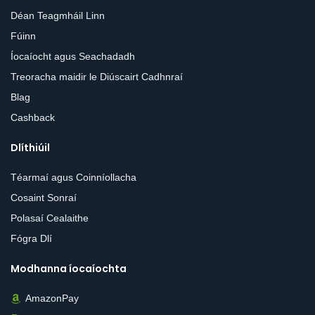
Déan Teagmháil Linn
Fúinn
Íocaíocht agus Seachadadh
Treoracha maidir le Diúscairt Cadhnraí
Blag
Cashback
Dlíthiúil
Téarmaí agus Coinníollacha
Cosaint Sonraí
Polasaí Cealaithe
Fógra Dlí
Modhanna íocaíochta
AmazonPay