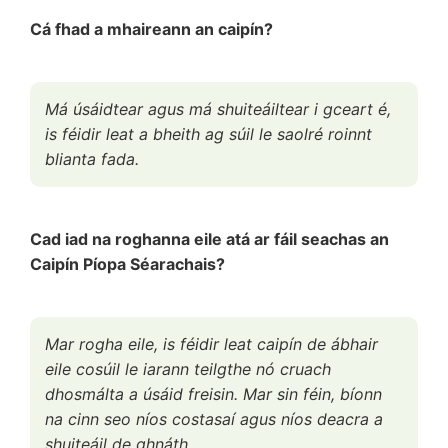
Cá fhad a mhaireann an caipín?
Má úsáidtear agus má shuiteáiltear i gceart é,
is féidir leat a bheith ag súil le saolré roinnt
blianta fada.
Cad iad na roghanna eile atá ar fáil seachas an
Caipín Píopa Séarachais?
Mar rogha eile, is féidir leat caipín de ábhair
eile cosúil le iarann teilgthe nó cruach
dhosmálta a úsáid freisin. Mar sin féin, bíonn
na cinn seo níos costasaí agus níos deacra a
shuiteáil de ghnáth.