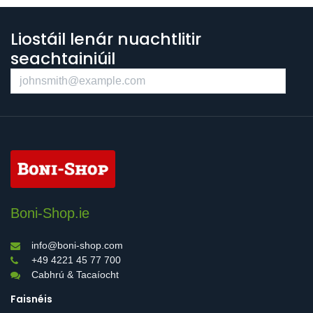
Liostáil lenár nuachtlitir
seachtainiúil
Boni-Shop.ie
info@boni-shop.com
+49 4221 45 77 700
Cabhrú & Tacaíocht
Faisnéis