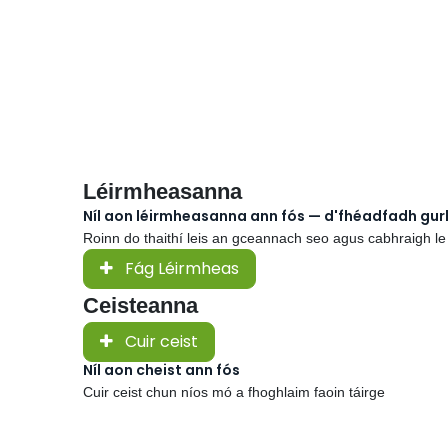
Léirmheasanna
Níl aon léirmheasanna ann fós — d'fhéadfadh gu
Roinn do thaithí leis an gceannach seo agus cabhraigh le
Fág Léirmheas
Ceisteanna
Cuir ceist
Níl aon cheist ann fós
Cuir ceist chun níos mó a fhoghlaim faoin táirge