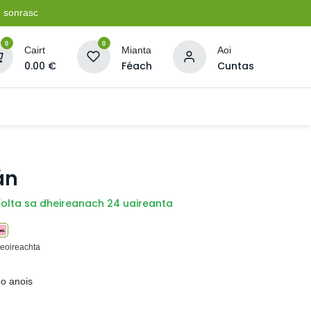
e sonrasc
0
0
Cairt
Mianta
Aoi
0.00
€
Féach
Cuntas
Soláthairtí Oibríochta
Pleananna + Líonta
án
íolta sa dheireanach 24 uaireanta
seoireachta
eo anois