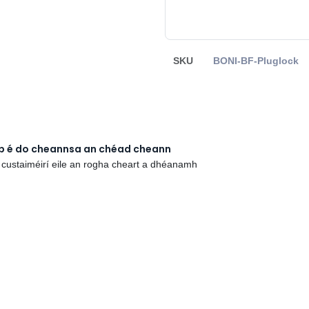
SKU
BONI-BF-Pluglock
rb é do cheannsa an chéad cheann
 custaiméirí eile an rogha cheart a dhéanamh