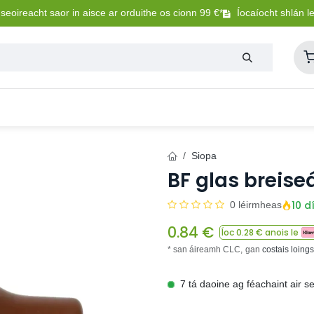
eoireacht saor in aisce ar orduithe os cionn 99 €*
Íocaíocht shlán l
Lasmuigh
Trealamh Peataí
Sláintíocht + Uisceadú
Siopa
BF glas breise
10 d
0 léirmheas
0.84
€
Íoc
0.28
€ anois le
* san áireamh CLC,
gan
costais loing
7 tá daoine ag féachaint air s