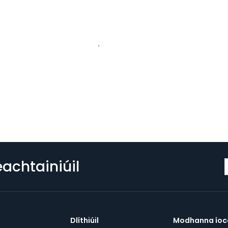
eachtainiúil
Dlíthiúil
Modhanna íoc