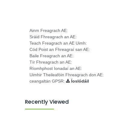
Ainm Freagrach AE:
Sráid Fhreagrach an AE:
Teach Freagrach an AE Uimh:
Cód Poist an Fhreagraí san AE:
Baile Freagrach an AE:
Tír Fhreagrach an AE:
Ríomhphost Ionadaí an AE:
Uimhir Theileafóin Fhreagrach don AE:
ceangaltán GPSR:
Íoslódáil
Recently Viewed