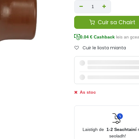
Cuir sa Chairt
0.04
€ Cashback
leis an gce
Cuir le liosta mianta
As stoc
Laistigh de
1-2
Seachtainí
seoladh!