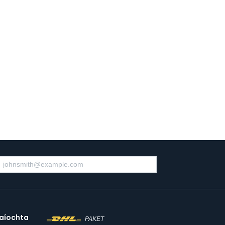
aíochta
PAKET