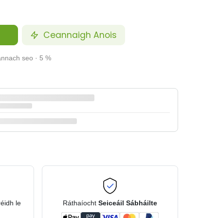
Ceannaigh Anois
annach seo · 5 %
réidh le
Ráthaíocht
Seiceáil Sábháilte